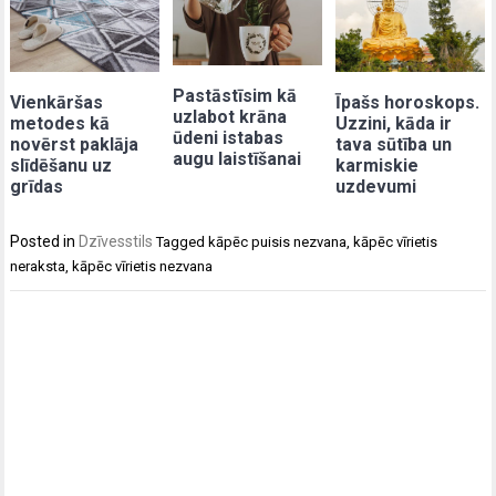
Pastāstīsim kā
Īpašs horoskops.
Vienkāršas
uzlabot krāna
Uzzini, kāda ir
metodes kā
ūdeni istabas
tava sūtība un
novērst paklāja
augu laistīšanai
karmiskie
slīdēšanu uz
uzdevumi
grīdas
Posted in
Dzīvesstils
Tagged
kāpēc puisis nezvana
,
kāpēc vīrietis
neraksta
,
kāpēc vīrietis nezvana
Post
navigation