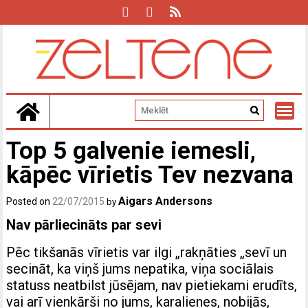
Skip
to
content
Top 5 galvenie iemesli,
kāpēc vīrietis Tev nezvana
Aigars Andersons
Posted on
22/07/2015
by
Nav pārliecināts par sevi
Pēc tikšanās vīrietis var ilgi „rakņāties „sevī un
secināt, ka viņš jums nepatika, viņa sociālais
statuss neatbilst jūsējam, nav pietiekami erudīts,
vai arī vienkārši no jums, karalienes, nobijās,