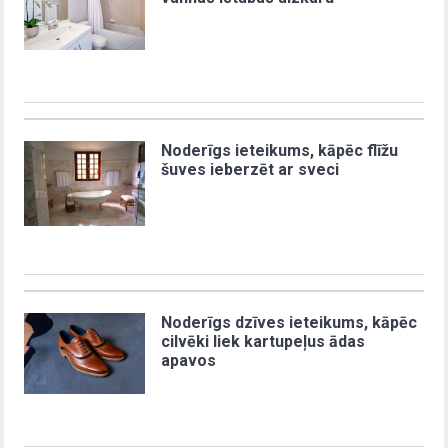
Noderīgs ieteikums, kāpēc flīžu
šuves ieberzēt ar sveci
Noderīgs dzīves ieteikums, kāpēc
cilvēki liek kartupeļus ādas
apavos