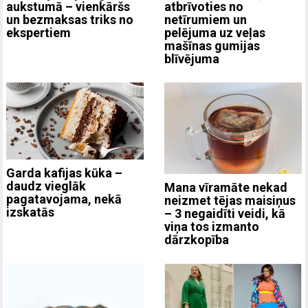
aukstumā – vienkāršs
atbrīvoties no
un bezmaksas triks no
netīrumiem un
ekspertiem
pelējuma uz veļas
mašīnas gumijas
blīvējuma
Garda kafijas kūka –
daudz vieglāk
Mana vīramāte nekad
pagatavojama, nekā
neizmet tējas maisiņus
izskatās
– 3 negaidīti veidi, kā
viņa tos izmanto
dārzkopība