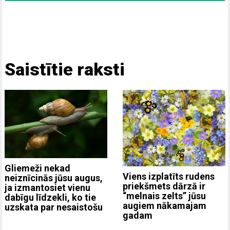
Saistītie raksti
Gliemeži nekad
Viens izplatīts rudens
neiznīcinās jūsu augus,
priekšmets dārzā ir
ja izmantosiet vienu
“melnais zelts” jūsu
dabīgu līdzekli, ko tie
augiem nākamajam
uzskata par nesaistošu
gadam