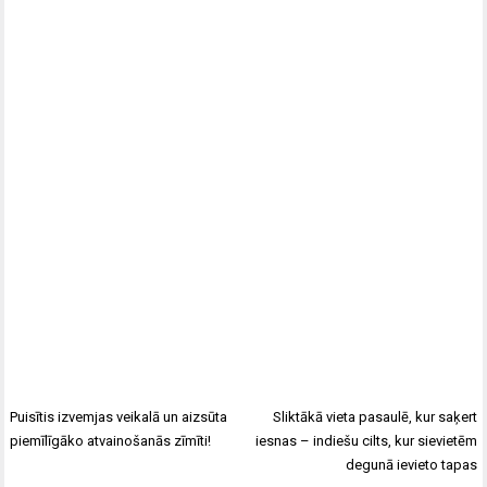
Puisītis izvemjas veikalā un aizsūta
Sliktākā vieta pasaulē, kur saķert
piemīlīgāko atvainošanās zīmīti!
iesnas – indiešu cilts, kur sievietēm
degunā ievieto tapas