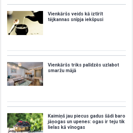
Vienkāršs veids kā iztīrīt
tējkannas snīpja iekšpusi
Vienkāršs triks palīdzēs uzlabot
smaržu mājā
Kaimiņš jau piecus gadus šādi baro
jāņogas un upenes: ogas ir teju tik
lielas kā vīnogas