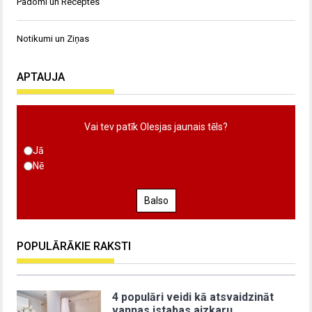
Padomi un Receptes
Notikumi un Ziņas
APTAUJA
Vai tev patīk Olesjas jaunais tēls?
Jā
Nē
Balso
POPULĀRĀKIE RAKSTI
4 populāri veidi kā atsvaidzināt
vannas istabas aizkaru