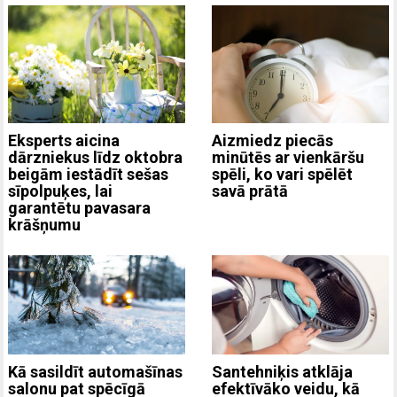
Eksperts aicina
Aizmiedz piecās
dārzniekus līdz oktobra
minūtēs ar vienkāršu
beigām iestādīt sešas
spēli, ko vari spēlēt
sīpolpuķes, lai
savā prātā
garantētu pavasara
krāšņumu
Kā sasildīt automašīnas
Santehniķis atklāja
salonu pat spēcīgā
efektīvāko veidu, kā