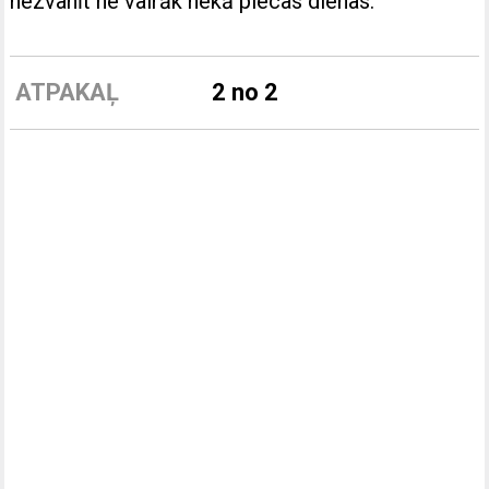
nezvanīt ne vairāk nekā piecas dienas.
ATPAKAĻ
2 no 2