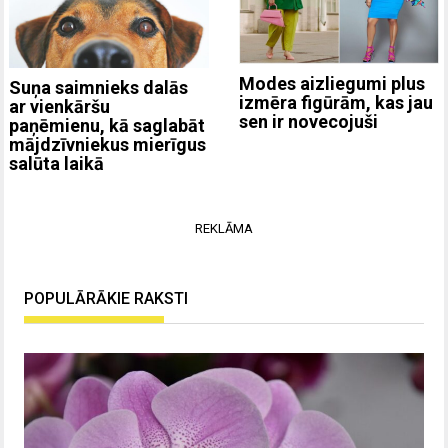
Modes aizliegumi plus
Suņa saimnieks dalās
izmēra figūrām, kas jau
ar vienkāršu
sen ir novecojuši
paņēmienu, kā saglabāt
mājdzīvniekus mierīgus
salūta laikā
REKLĀMA
POPULĀRĀKIE RAKSTI