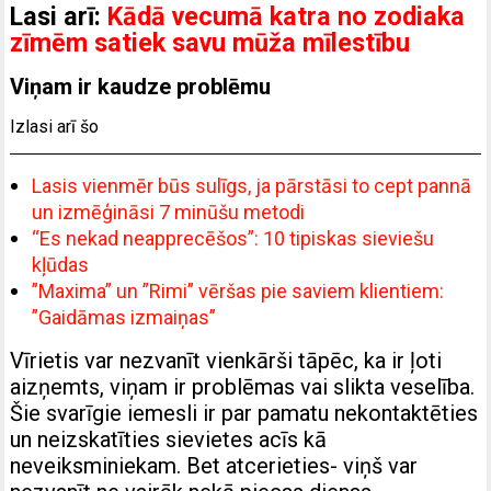
Lasi arī:
Kādā vecumā katra no zodiaka
zīmēm satiek savu mūža mīlestību
Viņam ir kaudze problēmu
Izlasi arī šo
Lasis vienmēr būs sulīgs, ja pārstāsi to cept pannā
un izmēģināsi 7 minūšu metodi
“Es nekad neapprecēšos”: 10 tipiskas sieviešu
kļūdas
”Maxima” un ”Rimi” vēršas pie saviem klientiem:
”Gaidāmas izmaiņas”
Vīrietis var nezvanīt vienkārši tāpēc, ka ir ļoti
aizņemts, viņam ir problēmas vai slikta veselība.
Šie svarīgie iemesli ir par pamatu nekontaktēties
un neizskatīties sievietes acīs kā
neveiksminiekam. Bet atcerieties- viņš var