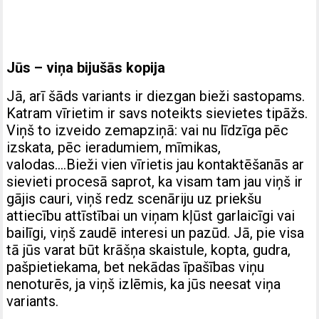
Jūs – viņa bijušās kopija
Jā, arī šāds variants ir diezgan bieži sastopams.
Katram vīrietim ir savs noteikts sievietes tipāžs.
Viņš to izveido zemapziņā: vai nu līdzīga pēc
izskata, pēc ieradumiem, mīmikas,
valodas….Bieži vien vīrietis jau kontaktēšanās ar
sievieti procesā saprot, ka visam tam jau viņš ir
gājis cauri, viņš redz scenāriju uz priekšu
attiecību attīstībai un viņam kļūst garlaicīgi vai
bailīgi, viņš zaudē interesi un pazūd. Jā, pie visa
tā jūs varat būt krāšņa skaistule, kopta, gudra,
pašpietiekama, bet nekādas īpašības viņu
nenoturēs, ja viņš izlēmis, ka jūs neesat viņa
variants.