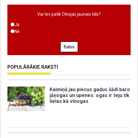
Vai tev patīk Olesjas jaunais tēls?
Jā
Nē
Balso
POPULĀRĀKIE RAKSTI
Kaimiņš jau piecus gadus šādi baro
jāņogas un upenes: ogas ir teju tik
lielas kā vīnogas