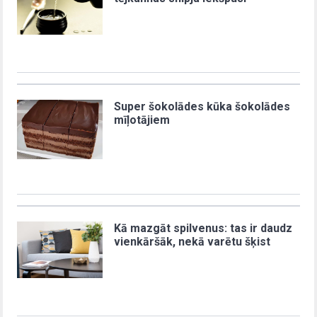
Super šokolādes kūka šokolādes
mīļotājiem
Kā mazgāt spilvenus: tas ir daudz
vienkāršāk, nekā varētu šķist