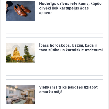
Noderīgs dzīves ieteikums, kāpēc
cilvēki liek kartupeļus ādas
apavos
Īpašs horoskops. Uzzini, kāda ir
tava sūtība un karmiskie uzdevumi
Vienkāršs triks palīdzēs uzlabot
smaržu mājā