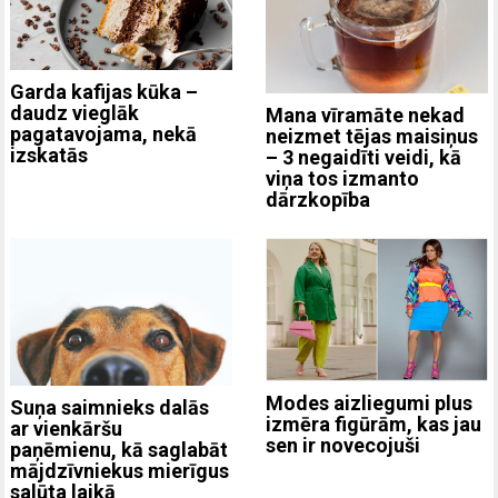
Garda kafijas kūka –
daudz vieglāk
Mana vīramāte nekad
pagatavojama, nekā
neizmet tējas maisiņus
izskatās
– 3 negaidīti veidi, kā
viņa tos izmanto
dārzkopība
Modes aizliegumi plus
Suņa saimnieks dalās
izmēra figūrām, kas jau
ar vienkāršu
sen ir novecojuši
paņēmienu, kā saglabāt
mājdzīvniekus mierīgus
salūta laikā