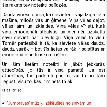
šis raksts tev noteikti palīdzēs.
Daudz vīriešu domā, ka sievietei ir vajadzīga liela
mašīna, mīlošs vīrs un ģimene. Viņa vēlas ceļot,
vēlas laimi un izklaides. Viņa vēlas vīrieti, kurš
viņu emocionāli atbalstīs un vienmēr uzskatīs
savu sievieti par pievilcīgu. Viņa vēlas to visu.
Tomēr patiesībā ir tā, ka sieviete vēlas daudz,
daudz vairāk – bet šīs lietas vairāk ir saistītas ar
emocionālo un fizisko drošību.
Un šīm lietām noteikti ir jābūt jebkurās
attiecībās, jo tās ir visa pamatā. Ja esi
attiecībās, tad padomā par to, vai tu no tām
iegūsti visu to, kas ir minēts tālāk.
Izlasi arī šo
‘Jumpravas’ mūziķi izšķīrušies no sievām un