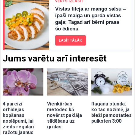
VĒRTS IZLASĪT
Vistas fileja ar mango salsu –
īpaši maiga un garda vistas
gaļa; Tagad arī bērni prasa
šo ēdienu
LASĪT TĀLĀK
Jums varētu arī interesēt
4 pareizi
Vienkāršas
Raganu stunda:
orhidejas
metodes kā
ko tas nozīmē, ja
kopšanas
novērst paklāja
bieži pamostaties
noslēpumi, lai
slīdēšanu uz
pulksten 3:00
zieds regulāri
grīdas
ražotu jaunus