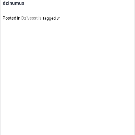
dzinumus
Posted in
Dzīvesstils
Tagged
31
Post
navigation