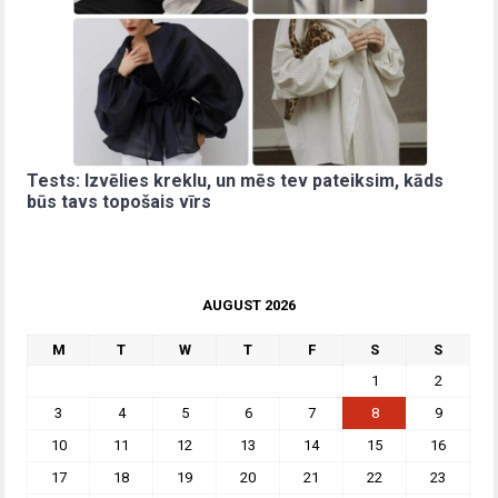
Tests: Izvēlies kreklu, un mēs tev pateiksim, kāds
būs tavs topošais vīrs
AUGUST 2026
M
T
W
T
F
S
S
1
2
3
4
5
6
7
8
9
10
11
12
13
14
15
16
17
18
19
20
21
22
23