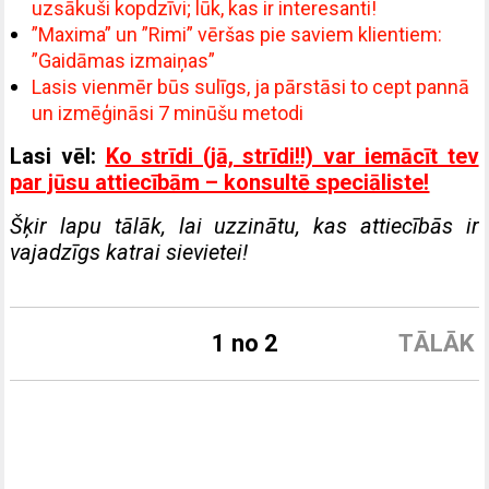
uzsākuši kopdzīvi; lūk, kas ir interesanti!
”Maxima” un ”Rimi” vēršas pie saviem klientiem:
”Gaidāmas izmaiņas”
Lasis vienmēr būs sulīgs, ja pārstāsi to cept pannā
un izmēģināsi 7 minūšu metodi
Lasi vēl:
Ko strīdi (jā, strīdi!!) var iemācīt tev
par jūsu attiecībām – konsultē speciāliste!
Šķir lapu tālāk, lai uzzinātu, kas attiecībās ir
vajadzīgs katrai sievietei!
1 no 2
TĀLĀK