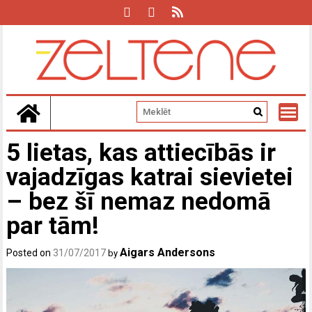
Skip
to
content
5 lietas, kas attiecībās ir
vajadzīgas katrai sievietei
– bez šī nemaz nedomā
par tām!
Aigars Andersons
Posted on
31/07/2017
by