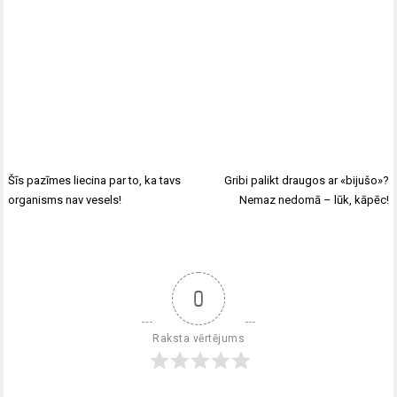
Šīs pazīmes liecina par to, ka tavs
Gribi palikt draugos ar «bijušo»?
organisms nav vesels!
Nemaz nedomā – lūk, kāpēc!
0
Raksta vērtējums