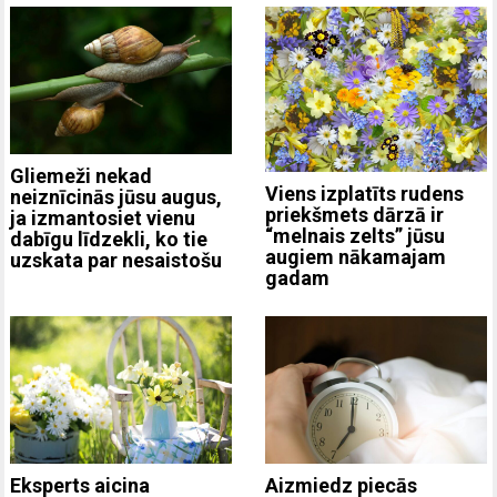
Gliemeži nekad
Viens izplatīts rudens
neiznīcinās jūsu augus,
priekšmets dārzā ir
ja izmantosiet vienu
“melnais zelts” jūsu
dabīgu līdzekli, ko tie
augiem nākamajam
uzskata par nesaistošu
gadam
Eksperts aicina
Aizmiedz piecās