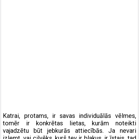
Katrai, protams, ir savas individuālās vēlmes,
tomēr ir konkrētas lietas, kurām noteikti
vajadzētu būt jebkurās attiecībās. Ja nevari
izlemt, vai cilvēks, kurš tev ir blakus, ir īstais, tad