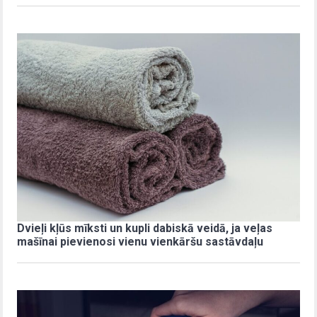
Dvieļi kļūs mīksti un kupli dabiskā veidā, ja veļas
mašīnai pievienosi vienu vienkāršu sastāvdaļu