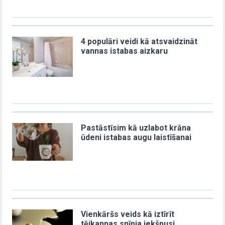
4 populāri veidi kā atsvaidzināt
vannas istabas aizkaru
Pastāstīsim kā uzlabot krāna
ūdeni istabas augu laistīšanai
Vienkāršs veids kā iztīrīt
tējkannas snīpja iekšpusi