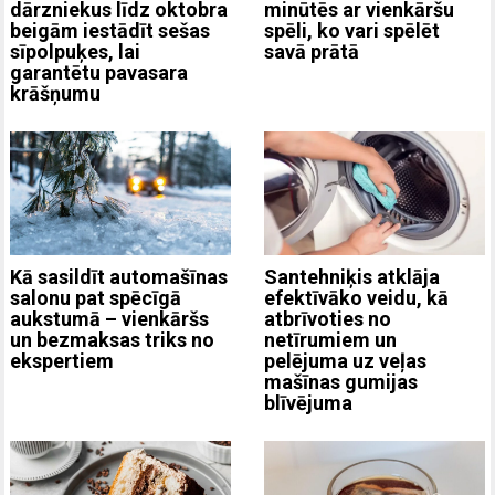
dārzniekus līdz oktobra
minūtēs ar vienkāršu
beigām iestādīt sešas
spēli, ko vari spēlēt
sīpolpuķes, lai
savā prātā
garantētu pavasara
krāšņumu
Kā sasildīt automašīnas
Santehniķis atklāja
salonu pat spēcīgā
efektīvāko veidu, kā
aukstumā – vienkāršs
atbrīvoties no
un bezmaksas triks no
netīrumiem un
ekspertiem
pelējuma uz veļas
mašīnas gumijas
blīvējuma