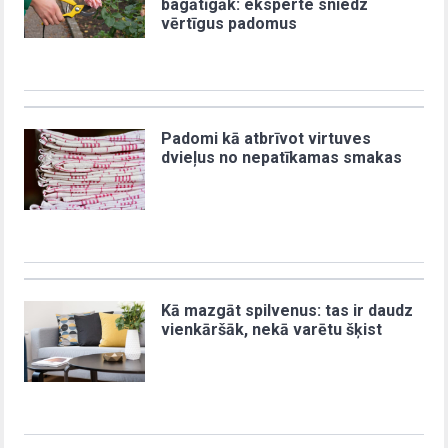
bagātīgāk: eksperte sniedz
vērtīgus padomus
Padomi kā atbrīvot virtuves
dvieļus no nepatīkamas smakas
Kā mazgāt spilvenus: tas ir daudz
vienkāršāk, nekā varētu šķist