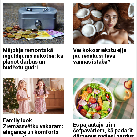
Mājokļa remonts kā
Vai kokosriekstu eļļa
ieguldījums nākotnē: kā
jau ienākusi tavā
plānot darbus un
vannas istabā?
budžetu gudri
Family look
Es pajautāju trim
Ziemassvētku vakaram:
šefpavāriem, kā padarīt
elegance un komforts
dārzeņus patiesi gardus