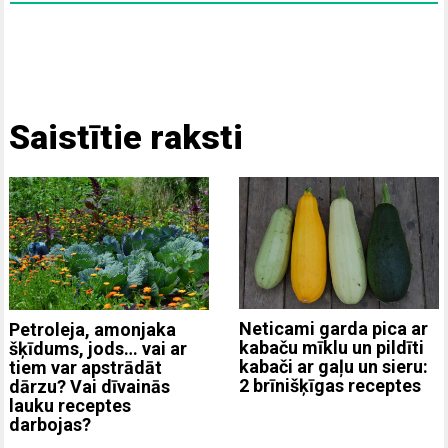
Saistītie raksti
Neticami garda pica ar
Petroleja, amonjaka
kabaču mīklu un pildīti
šķīdums, jods… vai ar
kabači ar gaļu un sieru:
tiem var apstrādāt
2 brīnišķīgas receptes
dārzu? Vai dīvainās
lauku receptes
darbojas?