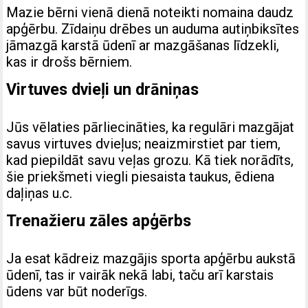
Mazie bērni vienā dienā noteikti nomaina daudz
apģērbu. Zīdaiņu drēbes un auduma autiņbiksītes
jāmazgā karstā ūdenī ar mazgāšanas līdzekli,
kas ir drošs bērniem.
Virtuves dvieļi un drāniņas
Jūs vēlaties pārliecināties, ka regulāri mazgājat
savus virtuves dvieļus; neaizmirstiet par tiem,
kad piepildāt savu veļas grozu. Kā tiek norādīts,
šie priekšmeti viegli piesaista taukus, ēdiena
daļiņas u.c.
Trenažieru zāles apģērbs
Ja esat kādreiz mazgājis sporta apģērbu aukstā
ūdenī, tas ir vairāk nekā labi, taču arī karstais
ūdens var būt noderīgs.