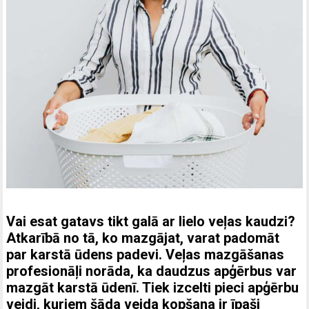
Vai esat gatavs tikt galā ar lielo veļas kaudzi?
Atkarībā no tā, ko mazgājat, varat padomāt
par karstā ūdens padevi. Veļas mazgāšanas
profesionāļi norāda, ka daudzus apģērbus var
mazgāt karstā ūdenī. Tiek izcelti pieci apģērbu
veidi, kuriem šāda veida kopšana ir īpaši