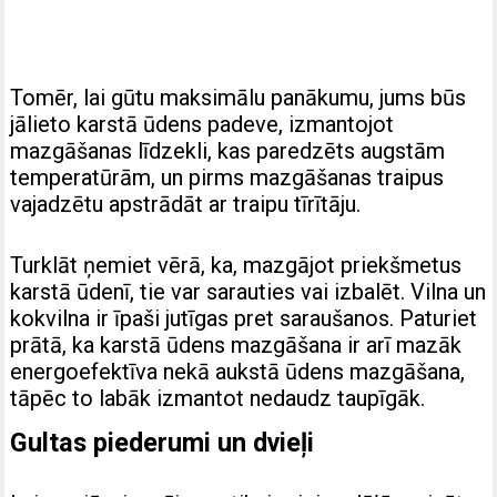
Tomēr, lai gūtu maksimālu panākumu, jums būs
jālieto karstā ūdens padeve, izmantojot
mazgāšanas līdzekli, kas paredzēts augstām
temperatūrām, un pirms mazgāšanas traipus
vajadzētu apstrādāt ar traipu tīrītāju.
Turklāt ņemiet vērā, ka, mazgājot priekšmetus
karstā ūdenī, tie var sarauties vai izbalēt. Vilna un
kokvilna ir īpaši jutīgas pret saraušanos. Paturiet
prātā, ka karstā ūdens mazgāšana ir arī mazāk
energoefektīva nekā aukstā ūdens mazgāšana,
tāpēc to labāk izmantot nedaudz taupīgāk.
Gultas piederumi un dvieļi