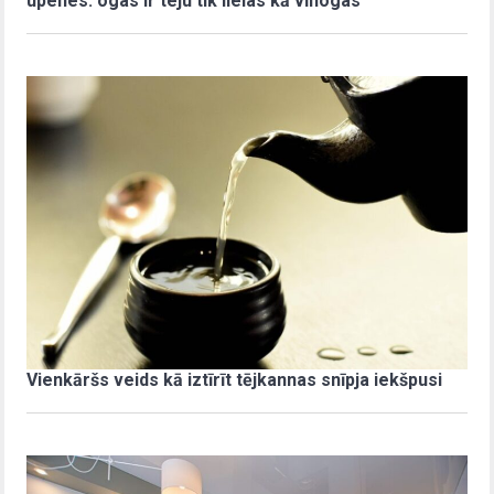
upenes: ogas ir teju tik lielas kā vīnogas
Vienkāršs veids kā iztīrīt tējkannas snīpja iekšpusi