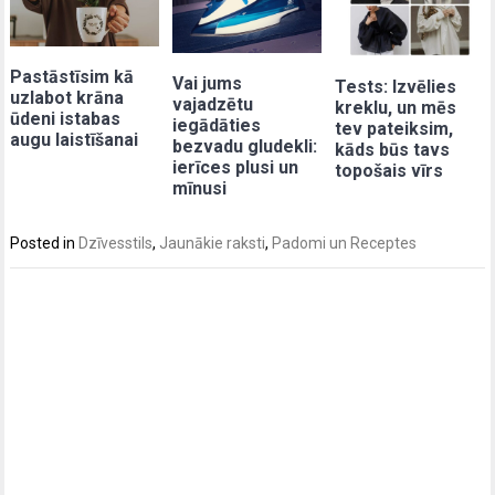
Pastāstīsim kā
Vai jums
Tests: Izvēlies
uzlabot krāna
vajadzētu
kreklu, un mēs
ūdeni istabas
iegādāties
tev pateiksim,
augu laistīšanai
bezvadu gludekli:
kāds būs tavs
ierīces plusi un
topošais vīrs
mīnusi
Posted in
Dzīvesstils
,
Jaunākie raksti
,
Padomi un Receptes
Post
navigation