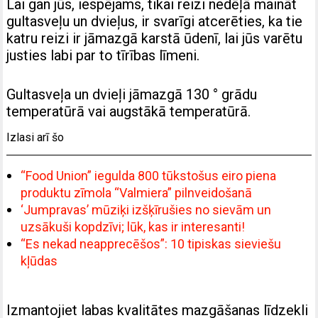
Lai gan jūs, iespējams, tikai reizi nedēļā maināt
gultasveļu un dvieļus, ir svarīgi atcerēties, ka tie
katru reizi ir jāmazgā karstā ūdenī, lai jūs varētu
justies labi par to tīrības līmeni.
Gultasveļa un dvieļi jāmazgā 130 ° grādu
temperatūrā vai augstākā temperatūrā.
Izlasi arī šo
“Food Union” iegulda 800 tūkstošus eiro piena
produktu zīmola “Valmiera” pilnveidošanā
‘Jumpravas’ mūziķi izšķīrušies no sievām un
uzsākuši kopdzīvi; lūk, kas ir interesanti!
“Es nekad neapprecēšos”: 10 tipiskas sieviešu
kļūdas
Izmantojiet labas kvalitātes mazgāšanas līdzekli