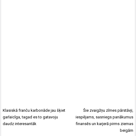
Klasiskā franču karbonāde jau šķiet
Šie zvaigžņu zīmes pārstāvji,
garlaicīga, tagad es to gatavoju
iespējams, sasniegs panākumus
daudz interesantāk
finansēs un karjerā pirms ziemas
beigām