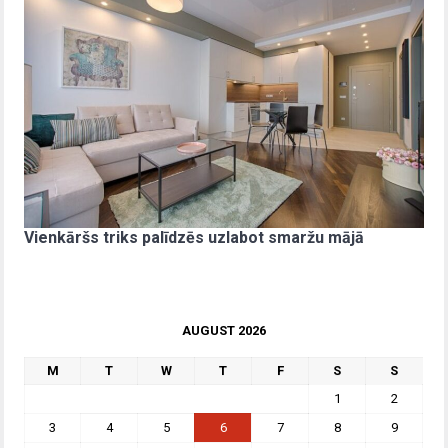
Vienkāršs triks palīdzēs uzlabot smaržu mājā
AUGUST 2026
M
T
W
T
F
S
S
1
2
3
4
5
6
7
8
9