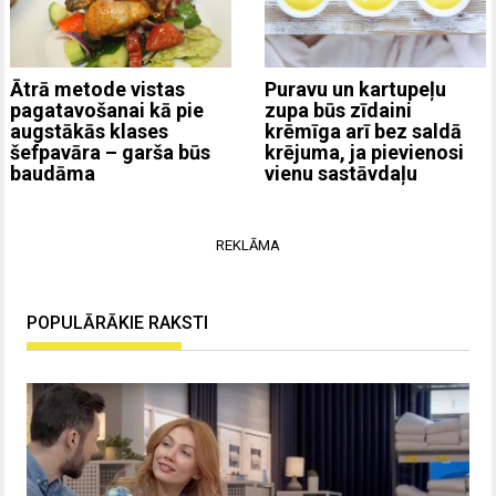
Ātrā metode vistas
Puravu un kartupeļu
pagatavošanai kā pie
zupa būs zīdaini
augstākās klases
krēmīga arī bez saldā
šefpavāra – garša būs
krējuma, ja pievienosi
baudāma
vienu sastāvdaļu
REKLĀMA
POPULĀRĀKIE RAKSTI