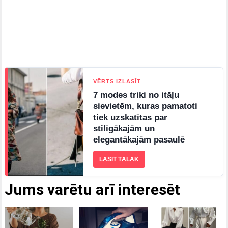
VĒRTS IZLASĪT
7 modes triki no itāļu
sievietēm, kuras pamatoti
tiek uzskatītas par
stilīgākajām un
elegantākajām pasaulē
LASĪT TĀLĀK
Jums varētu arī interesēt