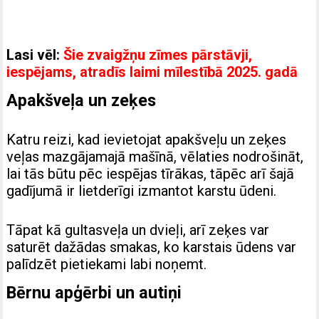
Lasi vēl:
Šie zvaigžņu zīmes pārstāvji,
iespējams, atradīs laimi mīlestībā 2025. gadā
Apakšveļa un zeķes
Katru reizi, kad ievietojat apakšveļu un zeķes
veļas mazgājamajā mašīnā, vēlaties nodrošināt,
lai tās būtu pēc iespējas tīrākas, tāpēc arī šajā
gadījumā ir lietderīgi izmantot karstu ūdeni.
Tāpat kā gultasveļa un dvieļi, arī zeķes var
saturēt dažādas smakas, ko karstais ūdens var
palīdzēt pietiekami labi noņemt.
Bērnu apģērbi un autiņi