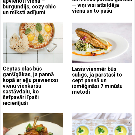
apvienoti vienā –
— viņi visi atbildēja
burgundijs, cozy chic
vienu un to pašu
un mīksti adījumi
Ceptas olas būs
Lasis vienmēr būs
garšīgākas, ja pannā
sulīgs, ja pārstāsi to
kopā ar eļļu pievienosi
cept pannā un
vienu vienkāršu
izmēģināsi 7 minūšu
sastāvdaļu, ko
metodi
šefpavāri īpaši
iecienījuši