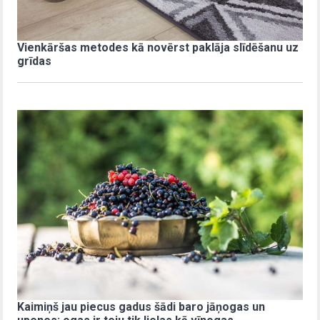
Vienkāršas metodes kā novērst paklāja slīdēšanu uz
grīdas
Kaimiņš jau piecus gadus šādi baro jāņogas un