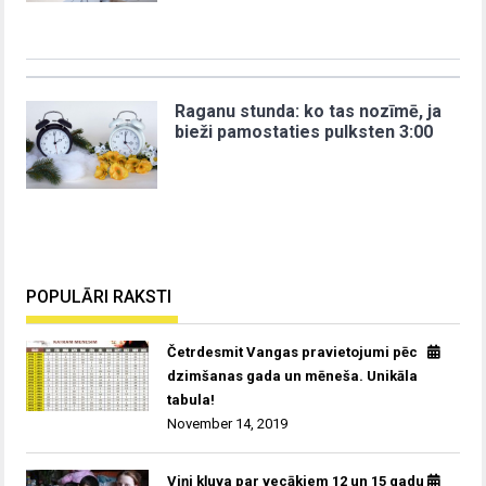
Raganu stunda: ko tas nozīmē, ja
bieži pamostaties pulksten 3:00
POPULĀRI RAKSTI
Četrdesmit Vangas pravietojumi pēc
dzimšanas gada un mēneša. Unikāla
tabula!
November 14, 2019
Viņi kļuva par vecākiem 12 un 15 gadu