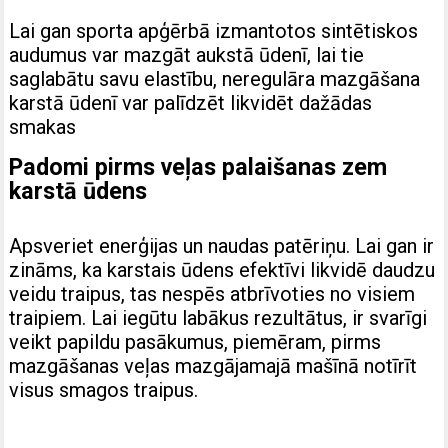
Lai gan sporta apģērbā izmantotos sintētiskos
audumus var mazgāt aukstā ūdenī, lai tie
saglabātu savu elastību, neregulāra mazgāšana
karstā ūdenī var palīdzēt likvidēt dažādas
smakas
Padomi pirms veļas palaišanas zem
karstā ūdens
Apsveriet enerģijas un naudas patēriņu. Lai gan ir
zināms, ka karstais ūdens efektīvi likvidē daudzu
veidu traipus, tas nespēs atbrīvoties no visiem
traipiem. Lai iegūtu labākus rezultātus, ir svarīgi
veikt papildu pasākumus, piemēram, pirms
mazgāšanas veļas mazgājamajā mašīnā notīrīt
visus smagos traipus.