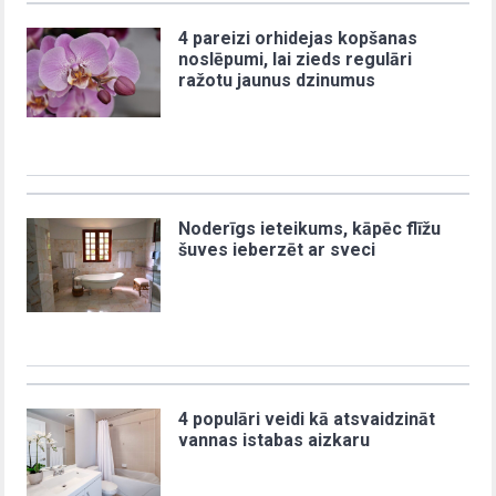
4 pareizi orhidejas kopšanas
noslēpumi, lai zieds regulāri
ražotu jaunus dzinumus
Noderīgs ieteikums, kāpēc flīžu
šuves ieberzēt ar sveci
4 populāri veidi kā atsvaidzināt
vannas istabas aizkaru