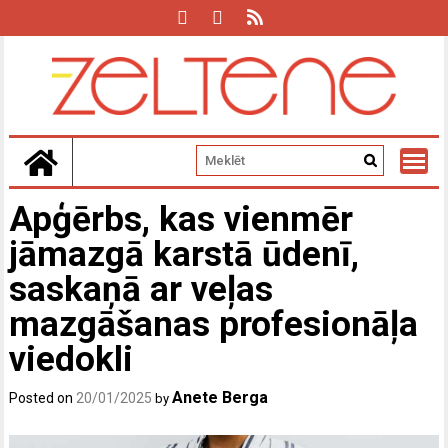
Skip
to
content
Apģērbs, kas vienmēr
jāmazgā karstā ūdenī,
saskaņā ar veļas
mazgāšanas profesionāļa
viedokli
Anete Berga
Posted on
20/01/2025
by