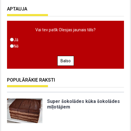
APTAUJA
Vai tev patīk Olesjas jaunais tēls?
Jā
Nē
Balso
POPULĀRĀKIE RAKSTI
Super šokolādes kūka šokolādes
mīļotājiem