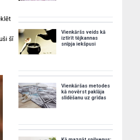
klēt
Vienkāršs veids kā
ši šī
iztīrīt tējkannas
snīpja iekšpusi
Vienkāršas metodes
kā novērst paklāja
slīdēšanu uz grīdas
Kā mazgāt spilvenus: