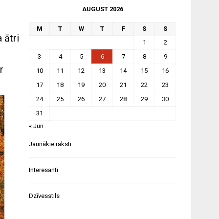
AUGUST 2026
M
T
W
T
F
S
S
 ātri
1
2
3
4
5
6
7
8
9
r
10
11
12
13
14
15
16
17
18
19
20
21
22
23
24
25
26
27
28
29
30
31
« Jun
Jaunākie raksti
Interesanti
Dzīvesstils