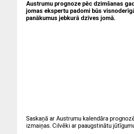
Austrumu prognoze pēc dzimšanas gada
jomas ekspertu padomi būs visnoderīgāk
panākumus jebkurā dzīves jomā.
Saskaņā ar Austrumu kalendāra prognozē
izmaiņas.
Cilvēki ar paaugstinātu jūtīgum