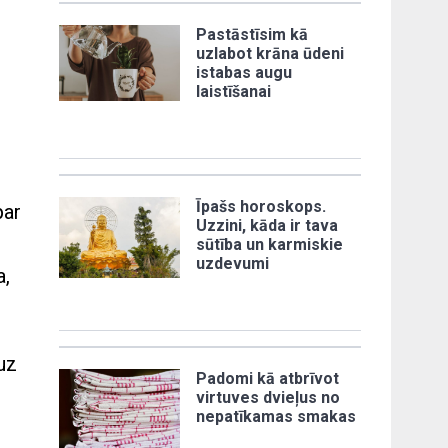
Pastāstīsim kā
uzlabot krāna ūdeni
istabas augu
laistīšanai
Īpašs horoskops.
par
Uzzini, kāda ir tava
sūtība un karmiskie
uzdevumi
a,
 uz
Padomi kā atbrīvot
virtuves dvieļus no
nepatīkamas smakas