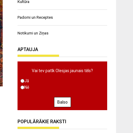
Kultūra
Padomi un Receptes
Notikumi un Ziņas
APTAUJA
Vai tev patīk Olesjas jaunais tēls?
Jā
Nē
Balso
POPULĀRĀKIE RAKSTI