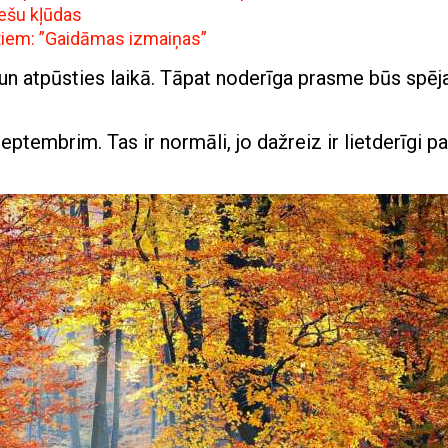
iešu kļūdas
ntiem: ”Gaidāmas izmaiņas”
m un atpūsties laikā. Tāpat noderīga prasme būs spēja
septembrim. Tas ir normāli, jo dažreiz ir lietderīgi pa