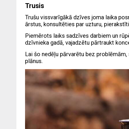
Trusis
Trušu vissvarīgākā dzīves joma laika pos
ārstus, konsultēties par uzturu, pierakstīt
Piemērots laiks sadzīves darbiem un rūpē
dzīvnieka gadā, vajadzētu pārtraukt konce
Lai šo nedēļu pārvarētu bez problēmām, 
plānus.