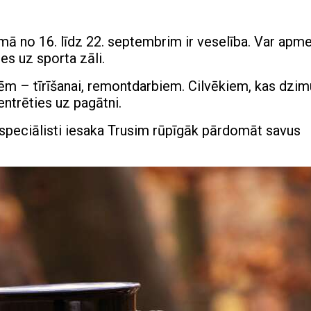
mā no 16. līdz 22. septembrim ir veselība. Var apme
ies uz sporta zāli.
m – tīrīšanai, remontdarbiem. Cilvēkiem, kas dzimu
ntrēties uz pagātni.
speciālisti iesaka Trusim rūpīgāk pārdomāt savus