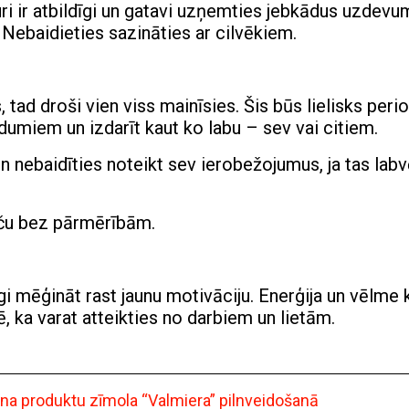
uri ir atbildīgi un gatavi uzņemties jebkādus uzdevu
u. Nebaidieties sazināties ar cilvēkiem.
 tad droši vien viss mainīsies. Šis būs lielisks perio
adumiem un izdarīt kaut ko labu – sev vai citiem.
n nebaidīties noteikt sev ierobežojumus, ja tas labv
taču bez pārmērībām.
i mēģināt rast jaunu motivāciju. Enerģija un vēlme 
ē, ka varat atteikties no darbiem un lietām.
ena produktu zīmola “Valmiera” pilnveidošanā