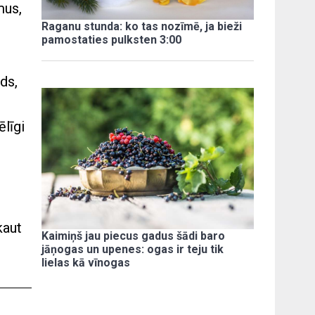
mus,
Raganu stunda: ko tas nozīmē, ja bieži
pamostaties pulksten 3:00
ds,
ēlīgi
kaut
Kaimiņš jau piecus gadus šādi baro
jāņogas un upenes: ogas ir teju tik
lielas kā vīnogas