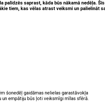
 palīdzēs saprast, kāda būs nākamā nedēļa. Šīs
ie tiem, kas vēlas atrast veiksmi un palielināt s
m šonedēļ gaidāmas nelielas garastāvokļa
u un empātiju
būs ļoti veiksmīgi mīlas sfērā.