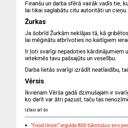
Finanšu un darba sfērā vairāk vadīs tie, k
lai tikai saglabātu citu autoritāti un cieņ
Žurkas
Ja šobrīd Žurkām neklājas tā, kā gribētos,
lai mēģinātu atbrīvoties no kaitīgiem ier
Ir ļoti svarīgi nepadoties kārdinājumiem u
ietekmēs tavu pašsajūtu un veselību.
Darba lietās svarīgi izrādīt neatlaidību, 
Vērsis
Ikvienam Vērša gadā dzimušajam ir svarīg
ko darīt var ātri pazust, taču tas nenozīm
Izlasi arī šo
“Food Union” iegulda 800 tūkstošus eiro pi