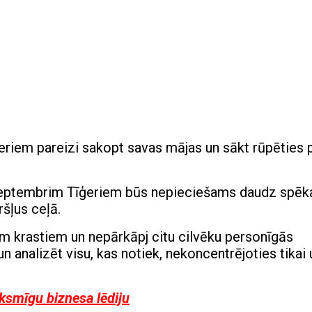
ģeriem pareizi sakopt savas mājas un sākt rūpēties 
 septembrim Tīģeriem būs nepieciešams daudz spēk
ršļus ceļā.
em krastiem un nepārkāpj citu cilvēku personīgās
 un analizēt visu, kas notiek, nekoncentrējoties tikai
iksmīgu biznesa lēdiju