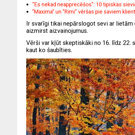
“Es nekad neapprecēšos”: 10 tipiskas siev
”Maxima” un ”Rimi” vēršas pie saviem klie
Ir svarīgi tikai nepārslogot sevi ar lietā
aizmirst aizvainojumus.
Vērši var kļūt skeptiskāki no 16. līdz 22. 
kaut ko šaubīties.