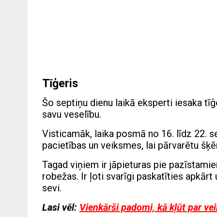
Tīģeris
Šo septiņu dienu laikā eksperti iesaka tī
savu veselību.
Visticamāk, laika posmā no 16. līdz 22.
pacietības un veiksmes, lai pārvarētu šķē
Tagad viņiem ir jāpieturas pie pazīstami
robežas. Ir ļoti svarīgi paskatīties apkārt
sevi.
Lasi vēl:
Vienkārši padomi, kā kļūt par ve