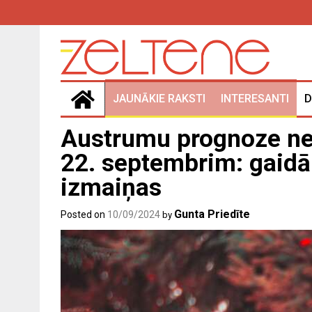
Skip
to
content
JAUNĀKIE RAKSTI
INTERESANTI
D
Austrumu prognoze ned
22. septembrim: gaidā
izmaiņas
Gunta Priedīte
Posted on
10/09/2024
by