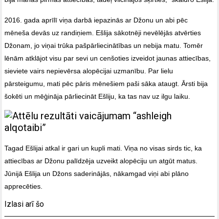
2016. gada aprīlī viņa darbā iepazinās ar Džonu un abi pēc
mēneša devās uz randiņiem. Ešlija sākotnēji nevēlējās atvērties
Džonam, jo viņai trūka pašpārliecinātības un nebija matu. Tomēr
lēnām atklājot visu par sevi un cenšoties izveidot jaunas attiecības,
sieviete vairs nepievērsa alopēcijai uzmanību. Par lielu
pārsteigumu, mati pēc pāris mēnešiem paši sāka ataugt. Ārsti bija
šokēti un mēģināja pārliecināt Ešliju, ka tas nav uz ilgu laiku.
Tagad Ešlijai atkal ir gari un kupli mati. Viņa no visas sirds tic, ka
attiecības ar Džonu palīdzēja uzveikt alopēciju un atgūt matus.
Jūnijā Ešlija un Džons saderinājās, nākamgad viņi abi plāno
apprecēties.
Izlasi arī šo