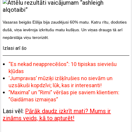
Vasaras beigās Ešlija bija zaudējusi 60% matu. Katru rītu, dodoties
dušā, viņa ievēroja izkritušu matu kušķus. Un viņas draugs tā arī
nepārstāja viņu terorizēt.
Izlasi arī šo
“Es nekad neapprecēšos”: 10 tipiskas sieviešu
kļūdas
‘Jumpravas’ mūziķi izšķīrušies no sievām un
uzsākuši kopdzīvi; lūk, kas ir interesanti!
”Maxima” un ”Rimi” vēršas pie saviem klientiem:
”Gaidāmas izmaiņas”
Lasi vēl:
Pārāk daudz izkrīt mati? Mums ir
zināms veids, kā to apturēt!