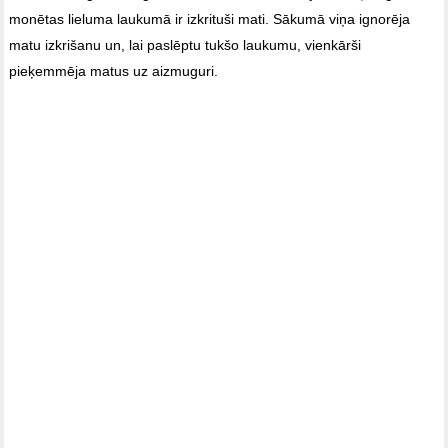
monētas lieluma laukumā ir izkrituši mati. Sākumā viņa ignorēja
matu izkrišanu un, lai paslēptu tukšo laukumu, vienkārši
pieķemmēja matus uz aizmuguri.