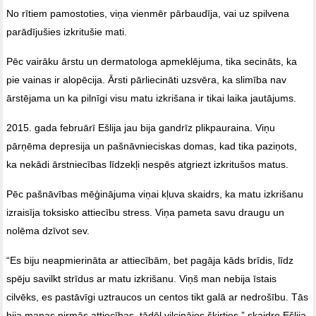
No rītiem pamostoties, viņa vienmēr pārbaudīja, vai uz spilvena
parādījušies izkritušie mati.
Pēc vairāku ārstu un dermatologa apmeklējuma, tika secināts, ka
pie vainas ir alopēcija. Ārsti pārliecināti uzsvēra, ka slimība nav
ārstējama un ka pilnīgi visu matu izkrišana ir tikai laika jautājums.
2015. gada februārī Ešlija jau bija gandrīz plikpauraina. Viņu
pārņēma depresija un pašnāvnieciskas domas, kad tika paziņots,
ka nekādi ārstniecības līdzekļi nespēs atgriezt izkritušos matus.
Pēc pašnāvības mēģinājuma viņai kļuva skaidrs, ka matu izkrišanu
izraisīja toksisko attiecību stress. Viņa pameta savu draugu un
nolēma dzīvot sev.
“Es biju neapmierināta ar attiecībām, bet pagāja kāds brīdis, līdz
spēju savilkt strīdus ar matu izkrišanu. Viņš man nebija īstais
cilvēks, es pastāvīgi uztraucos un centos tikt galā ar nedrošību. Tās
bija manas pirmās attiecības, tādēļ vilcinājos šķirties,” skaidro Ešlija.