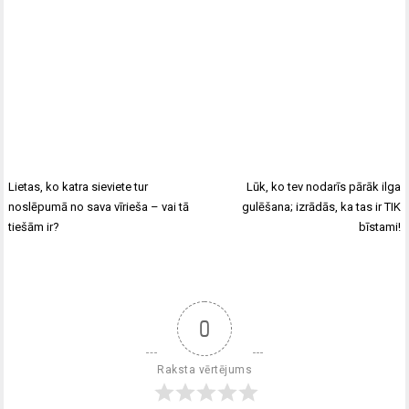
Lietas, ko katra sieviete tur
Lūk, ko tev nodarīs pārāk ilga
noslēpumā no sava vīrieša – vai tā
gulēšana; izrādās, ka tas ir TIK
tiešām ir?
bīstami!
0
Raksta vērtējums