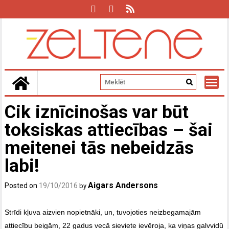
Skip
to
content
Cik iznīcinošas var būt
toksiskas attiecības – šai
meitenei tās nebeidzās
labi!
Aigars Andersons
Posted on
19/10/2016
by
Strīdi kļuva aizvien nopietnāki, un, tuvojoties neizbegamajām
attiecību beigām, 22 gadus vecā sieviete ievēroja, ka viņas galvvidū