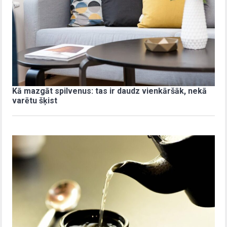
Kā mazgāt spilvenus: tas ir daudz vienkāršāk, nekā
varētu šķist