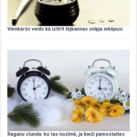
Vienkāršs veids kā iztīrīt tējkannas snīpja iekšpusi
Raganu stunda: ko tas nozīmē, ja bieži pamostaties