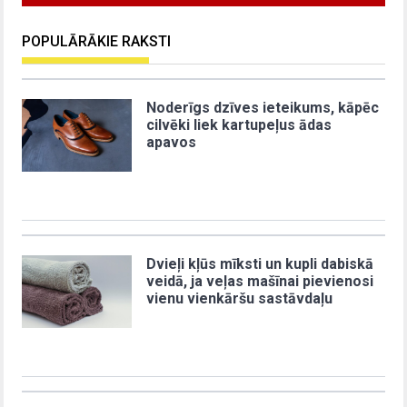
POPULĀRĀKIE RAKSTI
Noderīgs dzīves ieteikums, kāpēc
cilvēki liek kartupeļus ādas
apavos
Dvieļi kļūs mīksti un kupli dabiskā
veidā, ja veļas mašīnai pievienosi
vienu vienkāršu sastāvdaļu