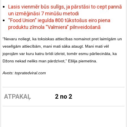
Lasis vienmēr būs sulīgs, ja pārstāsi to cept pannā
un izmēģināsi 7 minūšu metodi
“Food Union” iegulda 800 tūkstošus eiro piena
produktu zīmola “Valmiera” pilnveidošanā
“Nevaru noliegt, ka toksiskas attiecības nomainot pret laimīgām un
veselīgām attiecībām, mani mati sāka ataugt. Mani mati vēl
joprojām var kuru katru brīdi izkrist, tomēr esmu pārliecināta, ka
Džons nekad neliks man pārdzīvot,” Ešlija piemetina.
Avots: topratedviral.com
ATPAKAĻ
2 no 2