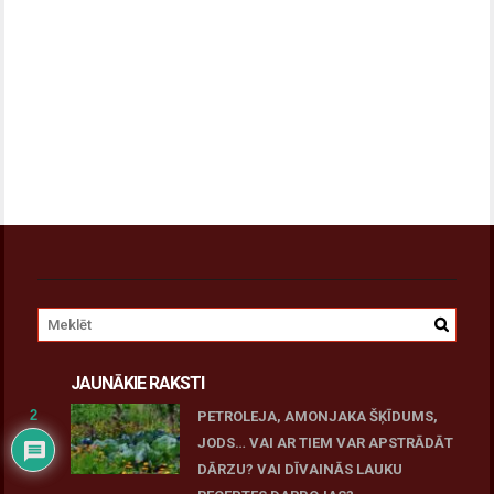
JAUNĀKIE RAKSTI
2
PETROLEJA, AMONJAKA ŠĶĪDUMS,
JODS… VAI AR TIEM VAR APSTRĀDĀT
DĀRZU? VAI DĪVAINĀS LAUKU