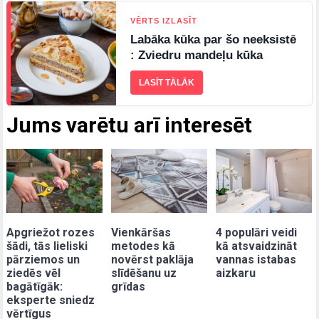
VĒRTS IZLASĪT
Labāka kūka par šo neeksistē
: Zviedru mandeļu kūka
LASĪT TĀLĀK
Jums varētu arī interesēt
Apgriežot rozes
Vienkāršas
4 populāri veidi
šādi, tās lieliski
metodes kā
kā atsvaidzināt
pārziemos un
novērst paklāja
vannas istabas
ziedēs vēl
slīdēšanu uz
aizkaru
bagātīgāk:
grīdas
eksperte sniedz
vērtīgus