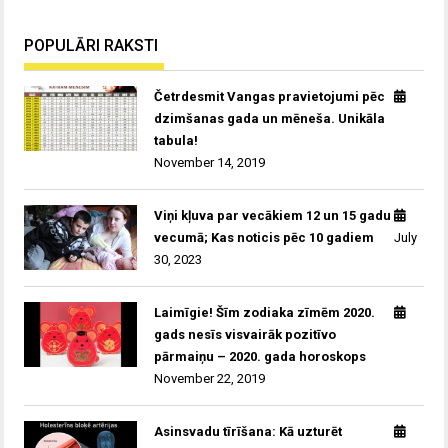
POPULĀRI RAKSTI
Četrdesmit Vangas pravietojumi pēc
dzimšanas gada un mēneša. Unikāla
tabula!
November 14, 2019
Viņi kļuva par vecākiem 12 un 15 gadu
vecumā; Kas noticis pēc 10 gadiem
July
30, 2023
Laimīgie! Šīm zodiaka zīmēm 2020.
gads nesīs visvairāk pozitīvo
pārmaiņu – 2020. gada horoskops
November 22, 2019
Asinsvadu tīrīšana: Kā uzturēt