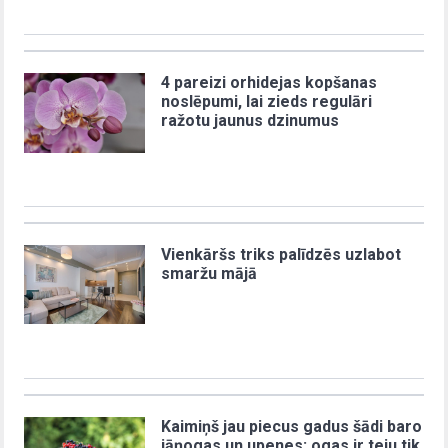
4 pareizi orhidejas kopšanas
noslēpumi, lai zieds regulāri
ražotu jaunus dzinumus
Vienkāršs triks palīdzēs uzlabot
smaržu mājā
Kaimiņš jau piecus gadus šādi baro
jāņogas un upenes: ogas ir teju tik