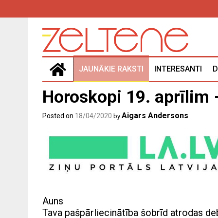
Skip
to
content
JAUNĀKIE RAKSTI
INTERESANTI
D
Horoskopi 19. aprīlim –
Aigars Andersons
Posted on
18/04/2020
by
Auns
Tava pašpārliecinātība šobrīd atrodas de