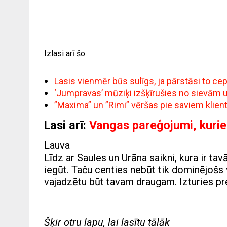
Izlasi arī šo
Lasis vienmēr būs sulīgs, ja pārstāsi to c
‘Jumpravas’ mūziķi izšķīrušies no sievām un 
”Maxima” un ”Rimi” vēršas pie saviem klie
Lasi arī:
Vangas pareģojumi, kurie
Lauva
Līdz ar Saules un Urāna saikni, kura ir ta
iegūt. Taču centies nebūt tik dominējošs 
vajadzētu būt tavam draugam. Izturies pret
Šķir otru lapu, lai lasītu tālāk