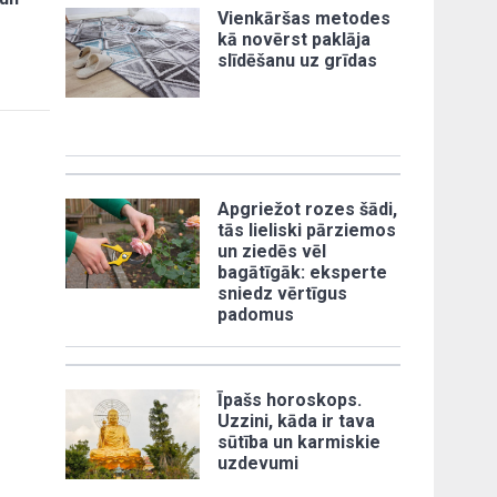
Vienkāršas metodes
kā novērst paklāja
slīdēšanu uz grīdas
Apgriežot rozes šādi,
tās lieliski pārziemos
un ziedēs vēl
bagātīgāk: eksperte
sniedz vērtīgus
padomus
Īpašs horoskops.
Uzzini, kāda ir tava
sūtība un karmiskie
uzdevumi