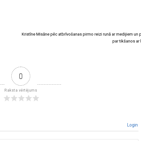
Kristīne Misāne pēc atbrīvošanas pirmo reizi runā ar medijiem un 
par tikšanos ar
0
Raksta vērtējums
Login