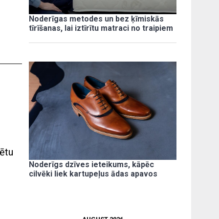
Noderīgas metodes un bez ķīmiskās
tīrīšanas, lai iztīrītu matraci no traipiem
rētu
Noderīgs dzīves ieteikums, kāpēc
cilvēki liek kartupeļus ādas apavos