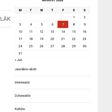
AUGUST 2026
M
T
W
T
F
S
S
1
2
LĀK
3
4
5
6
7
8
9
10
11
12
13
14
15
16
17
18
19
20
21
22
23
24
25
26
27
28
29
30
31
« Jun
Jaunākie raksti
Interesanti
Dzīvesstils
Kultūra