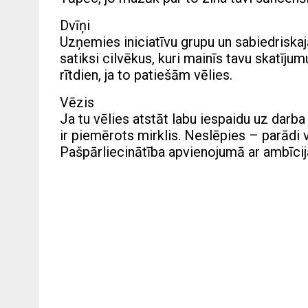
Dvīņi
Uzņemies iniciatīvu grupu un sabiedriskajās
satiksi cilvēkus, kuri mainīs tavu skatīju
rītdien, ja to patiešām vēlies.
Vēzis
Ja tu vēlies atstāt labu iespaidu uz darb
ir piemērots mirklis. Neslēpies – parādi 
Pašpārliecinātība apvienojumā ar ambīci