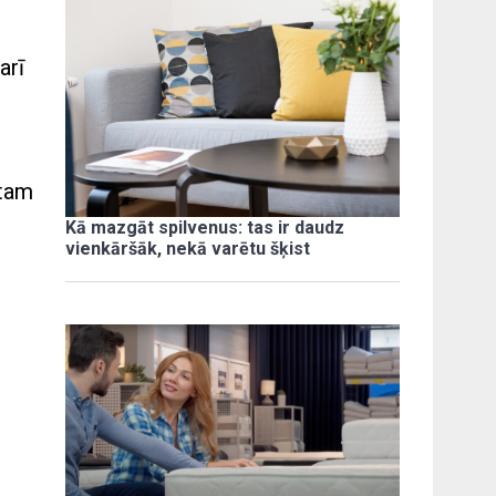
arī
s
 tam
Kā mazgāt spilvenus: tas ir daudz
vienkāršāk, nekā varētu šķist