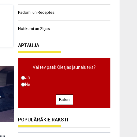
Padomi un Receptes
Notikumi un Ziņas
APTAUJA
Vai tev patīk Olesjas jaunais tēls?
Jā
Nē
Balso
POPULĀRĀKIE RAKSTI
 un