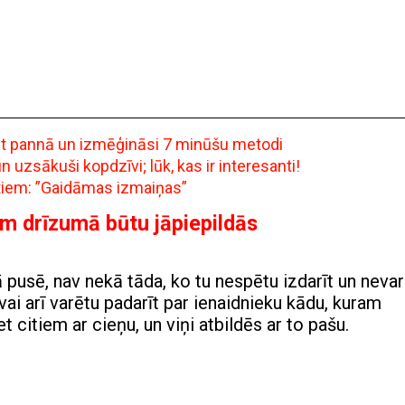
ept pannā un izmēģināsi 7 minūšu metodi
uzsākuši kopdzīvi; lūk, kas ir interesanti!
ntiem: ”Gaidāmas izmaiņas”
m drīzumā būtu jāpiepildās
vā pusē, nav nekā tāda, ko tu nespētu izdarīt un neva
vai arī varētu padarīt par ienaidnieku kādu, kuram
 citiem ar cieņu, un viņi atbildēs ar to pašu.