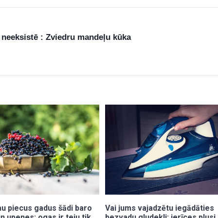
 neeksistē : Zviedru mandeļu kūka
au piecus gadus šādi baro
Vai jums vajadzētu iegādāties
n upenes: ogas ir teju tik
bezvadu gludekli: ierīces plusi