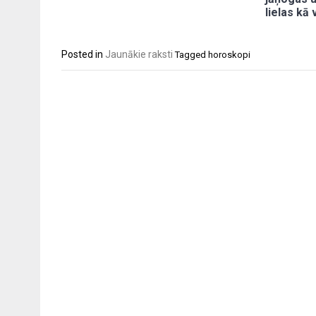
lielas kā
Posted in
Jaunākie raksti
Tagged
horoskopi
Post
navigation