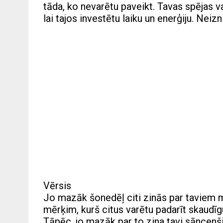
tāda, ko nevarētu paveikt. Tavas spējas var
lai tajos investētu laiku un enerģiju. Neiz
Vērsis
Jo mazāk šonedēļ citi zinās par taviem mēr
mērķim, kurš citus varētu padarīt skaudīgu
Tāpēc, jo mazāk par to zina tavi sāncenši