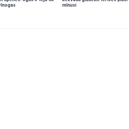
 vīnogas
mīnusi