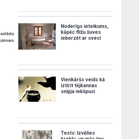
Noderīgs ieteikums,
kāpēc flīžu šuves
pastāsta
ieberzēt ar sveci
 bērniem
Vienkāršs veids kā
iztīrīt tējkannas
snīpja iekšpusi
Tests: Izvēlies
kreklu, un mēs tev