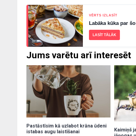
VĒRTS IZLASĪT
Labāka kūka par šo
LASĪT TĀLĀK
Jums varētu arī interesēt
Pastāstīsim kā uzlabot krāna ūdeni
Kaimiņš j
istabas augu laistīšanai
jāņogas u