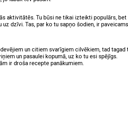
 aktivitātēs. Tu būsi ne tikai izteikti populārs, bet 
mu uz dzīvi. Tas, par ko tu sapņo šodien, ir paveicam
a devējiem un citiem svarīgiem cilvēkiem, tad tagad
viņiem un pasaulei kopumā, uz ko tu esi spējīgs.
jām ir droša recepte panākumiem.