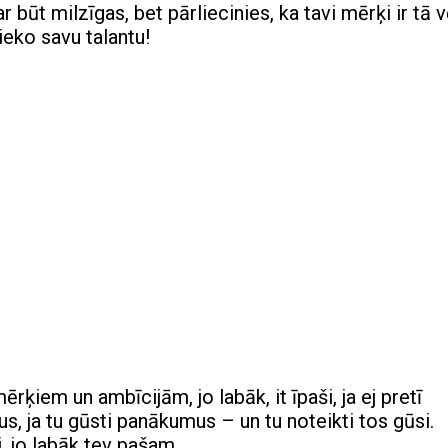
 būt milzīgas, bet pārliecinies, ka tavi mērķi ir tā vē
nieko savu talantu!
ķiem un ambīcijām, jo labāk, it īpaši, ja ej pretī
s, ja tu gūsti panākumus – un tu noteikti tos gūsi.
, jo labāk tev pašam.