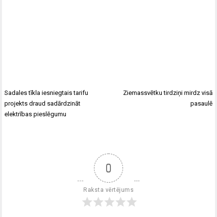
Sadales tīkla iesniegtais tarifu
Ziemassvētku tirdziņi mirdz visā
projekts draud sadārdzināt
pasaulē
elektrības pieslēgumu
0
Raksta vērtējums