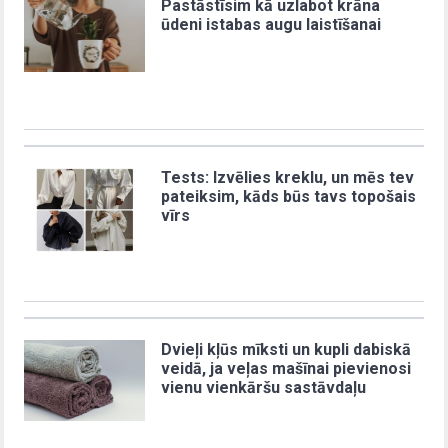
Pastāstīsim kā uzlabot krāna
ūdeni istabas augu laistīšanai
Tests: Izvēlies kreklu, un mēs tev
pateiksim, kāds būs tavs topošais
vīrs
Dvieļi kļūs mīksti un kupli dabiskā
veidā, ja veļas mašīnai pievienosi
vienu vienkāršu sastāvdaļu