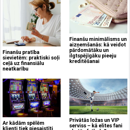
Finanšu minimālisms un
aizņemšanās: kā veidot
pārdomātāku un
Finanšu pratība
ilgtspējīgāku pieeju
sievietēm: praktiski soļi
kreditēšanai
ceļā uz finansiālu
neatkarību
Privātās ložas un VIP
Ar kādām spēlēm
serviss – kā elites fani
klienti tiek piesaistīti