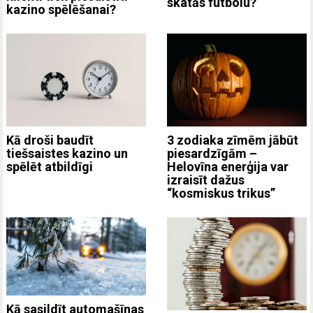
skatās futbolu?
kazino spēlēšanai?
3 zodiaka zīmēm jābūt
Kā droši baudīt
piesardzīgām –
tiešsaistes kazino un
Helovīna enerģija var
spēlēt atbildīgi
izraisīt dažus
“kosmiskus trikus”
Kā sasildīt automašīnas