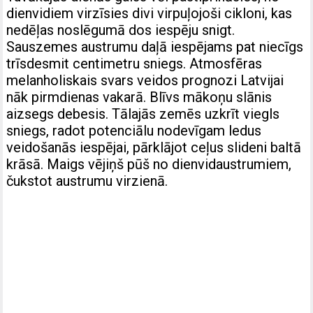
dienvidiem virzīsies divi virpuļojoši cikloni, kas
nedēļas noslēgumā dos iespēju snigt.
Sauszemes austrumu daļā iespējams pat niecīgs
trīsdesmit centimetru sniegs. Atmosfēras
melanholiskais svars veidos prognozi Latvijai
nāk pirmdienas vakarā. Blīvs mākoņu slānis
aizsegs debesis. Tālajās zemēs uzkrīt viegls
sniegs, radot potenciālu nodevīgam ledus
veidošanās iespējai, pārklājot ceļus slideni baltā
krāsā. Maigs vējiņš pūš no dienvidaustrumiem,
čukstot austrumu virzienā.