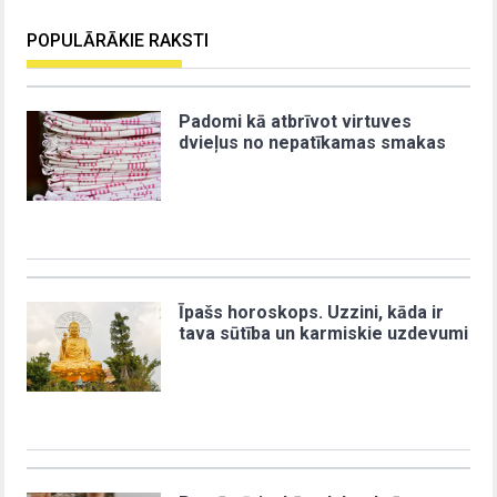
POPULĀRĀKIE RAKSTI
Padomi kā atbrīvot virtuves
dvieļus no nepatīkamas smakas
Īpašs horoskops. Uzzini, kāda ir
tava sūtība un karmiskie uzdevumi