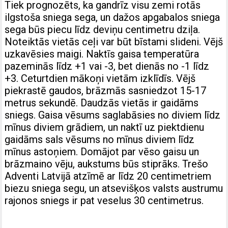
Tiek prognozēts, ka gandrīz visu zemi rotās
ilgstoša sniega sega, un dažos apgabalos sniega
sega būs piecu līdz deviņu centimetru dziļa.
Noteiktās vietās ceļi var būt bīstami slideni. Vējš
uzkavēsies maigi. Naktīs gaisa temperatūra
pazeminās līdz +1 vai -3, bet dienās no -1 līdz
+3. Ceturtdien mākoņi vietām izklīdīs. Vējš
piekrastē gaudos, brāzmās sasniedzot 15-17
metrus sekundē. Daudzās vietās ir gaidāms
sniegs. Gaisa vēsums saglabāsies no diviem līdz
mīnus diviem grādiem, un naktī uz piektdienu
gaidāms sals vēsums no mīnus diviem līdz
mīnus astoņiem. Domājot par vēso gaisu un
brāzmaino vēju, aukstums būs stiprāks. Trešo
Adventi Latvijā atzīmē ar līdz 20 centimetriem
biezu sniega segu, un atsevišķos valsts austrumu
rajonos sniegs ir pat veselus 30 centimetrus.