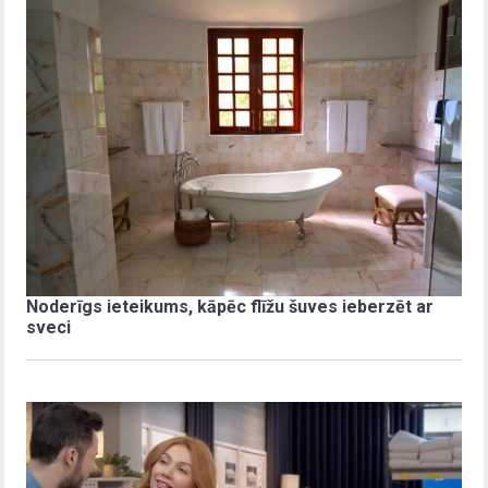
Noderīgs ieteikums, kāpēc flīžu šuves ieberzēt ar
sveci