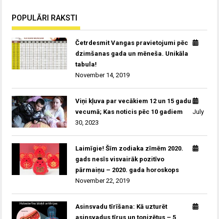
POPULĀRI RAKSTI
Četrdesmit Vangas pravietojumi pēc
dzimšanas gada un mēneša. Unikāla
tabula!
November 14, 2019
Viņi kļuva par vecākiem 12 un 15 gadu
vecumā; Kas noticis pēc 10 gadiem
July
30, 2023
Laimīgie! Šīm zodiaka zīmēm 2020.
gads nesīs visvairāk pozitīvo
pārmaiņu – 2020. gada horoskops
November 22, 2019
Asinsvadu tīrīšana: Kā uzturēt
asinsvadus tīrus un tonizētus – 5