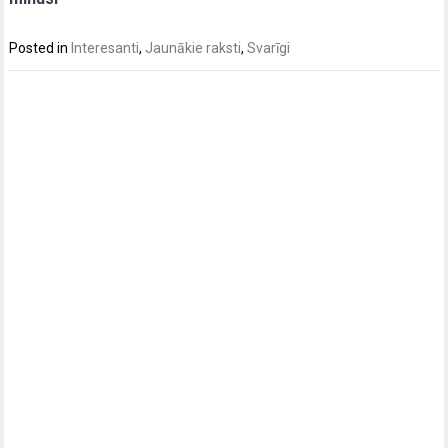
Posted in
Interesanti
,
Jaunākie raksti
,
Svarīgi
Post
navigation