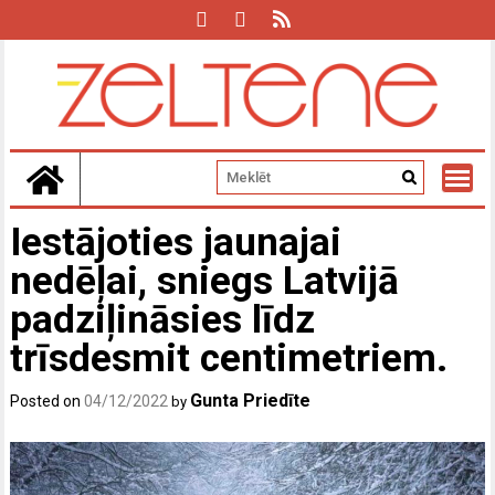
Skip
to
content
Iestājoties jaunajai
nedēļai, sniegs Latvijā
padziļināsies līdz
trīsdesmit centimetriem.
Gunta Priedīte
Posted on
04/12/2022
by