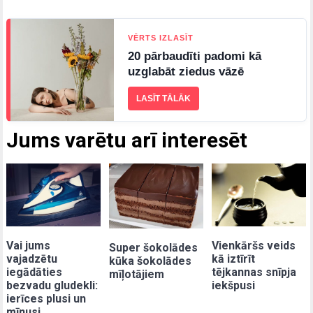
VĒRTS IZLASĪT
20 pārbaudīti padomi kā
uzglabāt ziedus vāzē
LASĪT TĀLĀK
Jums varētu arī interesēt
Vai jums
Vienkāršs veids
Super šokolādes
vajadzētu
kā iztīrīt
kūka šokolādes
iegādāties
tējkannas snīpja
mīļotājiem
bezvadu gludekli:
iekšpusi
ierīces plusi un
mīnusi