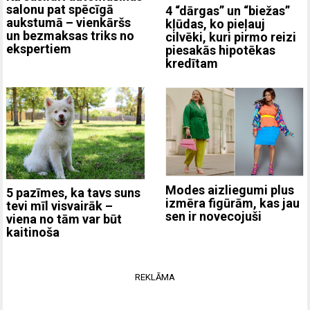
salonu pat spēcīgā
4 “dārgas” un “biežas”
aukstumā – vienkāršs
kļūdas, ko pieļauj
un bezmaksas triks no
cilvēki, kuri pirmo reizi
ekspertiem
piesakās hipotēkas
kredītam
Modes aizliegumi plus
5 pazīmes, ka tavs suns
izmēra figūrām, kas jau
tevi mīl visvairāk –
sen ir novecojuši
viena no tām var būt
kaitinoša
REKLĀMA