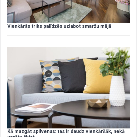
Vienkāršs triks palīdzēs uzlabot smaržu mājā
Kā mazgāt spilvenus: tas ir daudz vienkāršāk, nekā