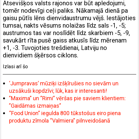
Atsevišķos valsts rajonos var būt apledojumi,
tomēr nodevīgi ceļi paliks. Nākamajā dienā pa
gaisu pūtīs lēns dienvidaustrumu vējš. Iestājoties
tumsai, nakts vēsums nolaižas līdz sals -1, -5;
austrumos tas var noslīdēt līdz skarbiem -5, -9,
savukārt rīta pusē gaiss atkusīs līdz mērenam
+1, -3. Tuvojoties trešdienai, Latviju no
dienvidiem šķērsos ciklons.
Izlasi arī šo
‘Jumpravas’ mūziķi izšķīrušies no sievām un
uzsākuši kopdzīvi; lūk, kas ir interesanti!
”Maxima” un ”Rimi” vēršas pie saviem klientiem:
”Gaidāmas izmaiņas”
“Food Union” iegulda 800 tūkstošus eiro piena
produktu zīmola “Valmiera” pilnveidošanā