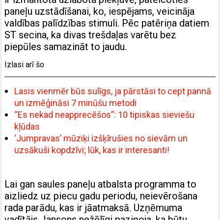
paneļu uzstādīšanai, ko, iespējams, veicināja
valdības palīdzības stimuli. Pēc patēriņa datiem
ST secina, ka divas trešdaļas varētu bez
piepūles samazināt to jaudu.
Izlasi arī šo
Lasis vienmēr būs sulīgs, ja pārstāsi to cept pannā
un izmēģināsi 7 minūšu metodi
“Es nekad neapprecēšos”: 10 tipiskas sieviešu
kļūdas
‘Jumpravas’ mūziķi izšķīrušies no sievām un
uzsākuši kopdzīvi; lūk, kas ir interesanti!
Lai gan saules paneļu atbalsta programma to
aizliedz uz piecu gadu periodu, neievērošana
rada parādu, kas ir jāatmaksā. Uzņēmuma
vadītājs Jansons nežēlīgi paziņoja, ka būtu