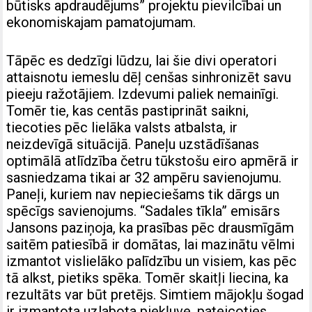
būtisks apdraudējums” projektu pievilcībai un
ekonomiskajam pamatojumam.
Tāpēc es dedzīgi lūdzu, lai šie divi operatori
attaisnotu iemeslu dēļ cenšas sinhronizēt savu
pieeju ražotājiem. Izdevumi paliek nemainīgi.
Tomēr tie, kas centās pastiprināt saikni,
tiecoties pēc lielāka valsts atbalsta, ir
neizdevīgā situācijā. Paneļu uzstādīšanas
optimālā atlīdzība četru tūkstošu eiro apmērā ir
sasniedzama tikai ar 32 ampēru savienojumu.
Paneļi, kuriem nav nepieciešams tik dārgs un
spēcīgs savienojums. “Sadales tīkla” emisārs
Jansons paziņoja, ka prasības pēc drausmīgām
saitēm patiesībā ir domātas, lai mazinātu vēlmi
izmantot vislielāko palīdzību un visiem, kas pēc
tā alkst, pietiks spēka. Tomēr skaitļi liecina, ka
rezultāts var būt pretējs. Simtiem mājokļu šogad
ir izmantota uzlabota piekļuve, pateicoties