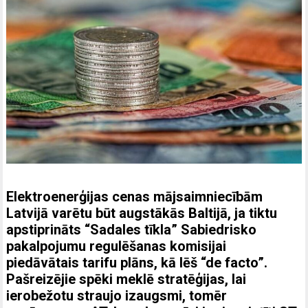
Elektroenerģijas cenas mājsaimniecībām
Latvijā varētu būt augstākās Baltijā, ja tiktu
apstiprināts “Sadales tīkla” Sabiedrisko
pakalpojumu regulēšanas komisijai
piedāvātais tarifu plāns, kā lēš “de facto”.
Pašreizējie spēki meklē stratēģijas, lai
ierobežotu straujo izaugsmi, tomēr