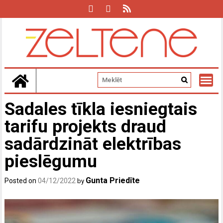
Skip
to
content
Sadales tīkla iesniegtais
tarifu projekts draud
sadārdzināt elektrības
pieslēgumu
Gunta Priedīte
Posted on
04/12/2022
by