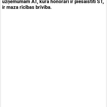
uzņēmumam AT, kura honorāri ir piesaistīti ST,
ir maza rīcības brīvība.