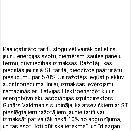
Paaugstināto tarifu slogu vēl vairāk palielina
jaunu enerģijas avotu, piemēram, saules paneļu
fermu, būvniecības izmaksas. Ražotāji, kas
piedalās jaunajā ST tarifā, piedzīvos paātrinātu
pieaugumu par 570%. Ja ražotājs iegūst piekļuvi
augstsprieguma līnijai, izmaksas ievērojami
samazināsies. Latvijas Elektroenerģētiķu un
energobūvnieku asociācijas izpilddirektors
Gunārs Valdmanis sludināja, ka atsevišķiem ar ST
pieslēgtajiem ražotājiem jaunie tarifi var
izmaksāt pat vairāk nekā 10% no apgrozījuma,
un tas esot “ļoti būtiska ietekme”. un “diezgan