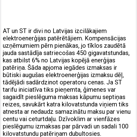
AT un ST ir divi no Latvijas izcilākajiem
elektroenerģijas patērētājiem. Kompensācijas
uzņēmumiem pērn pienākas, jo tīklos zaudētā
jauda sastādīja satriecošas 450 gigavatstundas,
kas atbilst 6% no Latvijas kopējā enerģijas
patēriņa. Šāda apjoma iegādes izmaksas ir
būtiski augušas elektroenerģijas izmaksu dēļ,
tādējādi sadārdzinot operatoru cenas. Ja ST
tarifu iniciatīva tiks pieņemta, ģimenes var
sagaidīt pieslēguma maksas kāpumu septiņas
reizes, savukārt katra kilovatstunda viņiem tiks
atnesta ar nedaudz samazinātu maksu par vienu
centu vai ceturtdaļu. Dzīvoklim ar vienfāzes
pieslēgumu izmaksas par pārvadi un sadali 100
kilovatstundu patēriņam dubultosies.