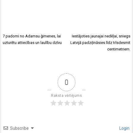
7 padomi no Adamsu ģimenes, lai
Iestājoties jaunajai nedēļai, sniegs
uzturētu attiecības un laulību dzīvu
Latvijā padziļināsies līdz trīsdesmit
centimetriem.
0
Raksta vērtējums
Subscribe
Login