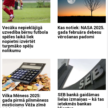
Vecāku nepieklājīgā
Kas notiek: NASA 2025.
uzvedība bērnu futbola
gada februāra debesu
spēles laikā liek
vērošanas padomi
nopietni izvērtēt
turpmāko spēļu
nolikumu
SEB bankā gaidāmas
Vilka Mēness 2025:
lielas izmaiņas – kā tas
gada pirmā pilnmēness
ietekmēs bankas
misticisms Vēža zīmē