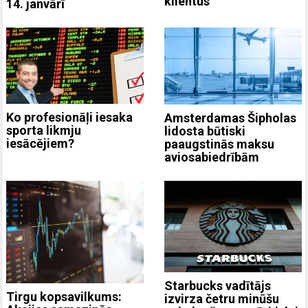
klientus
14. janvārī
Ko profesionāļi iesaka
Amsterdamas Šipholas
sporta likmju
lidosta būtiski
iesācējiem?
paaugstinās maksu
aviosabiedrībām
Starbucks vadītājs
Tirgu kopsavilkums:
izvirza četru minūšu