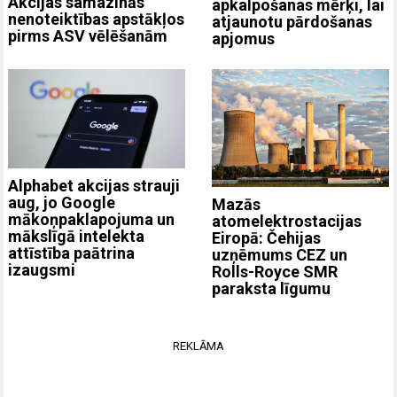
Akcijas samazinās
apkalpošanas mērķi, lai
nenoteiktības apstākļos
atjaunotu pārdošanas
pirms ASV vēlēšanām
apjomus
Alphabet akcijas strauji
aug, jo Google
Mazās
mākoņpaklapojuma un
atomelektrostacijas
mākslīgā intelekta
Eiropā: Čehijas
attīstība paātrina
uzņēmums CEZ un
izaugsmi
Rolls-Royce SMR
paraksta līgumu
REKLĀMA