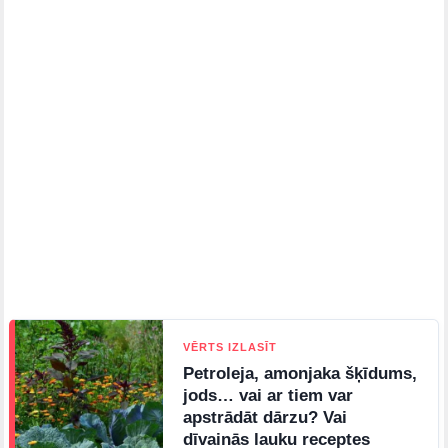
VĒRTS IZLASĪT
Petroleja, amonjaka šķīdums,
jods… vai ar tiem var
apstrādāt dārzu? Vai
dīvainās lauku receptes