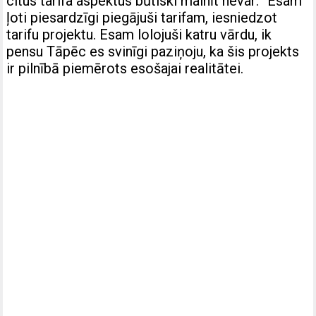
citus tarifa aspektus būtiski mainīt nevar: “Esam
ļoti piesardzīgi piegājuši tarifam, iesniedzot
tarifu projektu. Esam lolojuši katru vārdu, ik
pensu Tāpēc es svinīgi paziņoju, ka šis projekts
ir pilnībā piemērots esošajai realitātei.