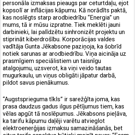
personāla izmaksas pieaugs par ceturtdaļu, ejot
kopsolī ar inflācijas kāpumu. Kā norādīts paktā,
kas noslēgts starp arodbiedrību “Energia” un
mums, tā ir mūsu izpratne. Tiek meklēti jauni
darbinieki, lai palīdzētu sinhronizēt projektu un
stiprināt kiberdrošību. Korporācijas valdes
vadītāja Gunta Jēkabsone paziņoja, ka šobrīd
notiek sarunas ar arodbiedrību. Viņa aicināja uz
prasmīgiem speciālistiem un taisnīgu
atalgojumu, uzsverot, ka viņi veido tautas
mugurkaulu, un viņus obligāti jāpatur darbā,
pildot savus pienākumus.
“Augstsprieguma tīkls” ir sarežģīta joma, kas
prasa daudzus gadus ilgus pētījumus tiem, kas
vēlas apgūt tā noslēpumus. Jēkabsons pieļāva,
ka tarifu kāpumu daļēji varētu atvieglot
elektroenerģijas izmaksu samazināšanās, bet