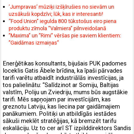
‘Jumpravas’ mūziķi izšķīrušies no sievām un
uzsākuši kopdzīvi; lūk, kas ir interesanti!
“Food Union” iegulda 800 tūkstošus eiro piena
produktu zīmola “Valmiera” pilnveidošanā
”Maxima” un ”Rimi” vēršas pie saviem klientiem:
”Gaidāmas izmaiņas”
Enerģētikas konsultants, bijušais PUK padomes
loceklis Gatis Ābele brīdina, ka īpaši pārvades
tarifi varētu atbaidīt industriālās investīcijas, ja
tos palielinātu: “Salīdzinot ar Somiju, Baltijas
valstīm, Poliju un Zviedriju, mums būs augstākie
tarifi. Mēs sapņojam par investīcijām, kas
greznotu Latviju, kas liecina par gaidāmajiem
panākumiem. Politiķi un atbildīgās iestādes
sākuši meklēt stratēģijas, kā bremzēt tarifu
eskalāciju. Uz to cer arī ST izpilddirektors Sandis