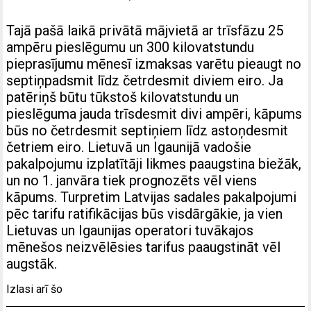
Tajā pašā laikā privātā mājvietā ar trīsfāzu 25
ampēru pieslēgumu un 300 kilovatstundu
pieprasījumu mēnesī izmaksas varētu pieaugt no
septiņpadsmit līdz četrdesmit diviem eiro. Ja
patēriņš būtu tūkstoš kilovatstundu un
pieslēguma jauda trīsdesmit divi ampēri, kāpums
būs no četrdesmit septiņiem līdz astoņdesmit
četriem eiro. Lietuvā un Igaunijā vadošie
pakalpojumu izplatītāji likmes paaugstina biežāk,
un no 1. janvāra tiek prognozēts vēl viens
kāpums. Turpretim Latvijas sadales pakalpojumi
pēc tarifu ratifikācijas būs visdārgākie, ja vien
Lietuvas un Igaunijas operatori tuvākajos
mēnešos neizvēlēsies tarifus paaugstināt vēl
augstāk.
Izlasi arī šo