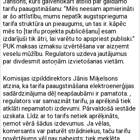
Jansons, kurš galvenokārt atbild par gaidāmo
tarifu paaugstināšanu: “Mēs neesam apmierināti
ar šo attīstību, mums nepatīk augstsprieguma
tarifa struktūra un pieaugums, un tas ir. kāpēc
mēs to [tarifu projekta publicēšanu] esam
izdarījuši tik ātri, lai varētu to apspriest publiski.”
PUK maksas izmaksu izvērtēšana var aizņemt
veselu mūžību. Regulators uzdeva jautājumus
par divdesmit astoņām izvietošanas vietām.
Komisijas izpilddirektors Jānis Miķelsons
atzina, ka tarifa paaugstināšana elektroenerģijas
sadārdzinājuma dēļ neapšaubāmi ir pamatota. ,
regulators var samazināt tarifu, ja aprēķinā tiek
atklāti nepamatoti izdevumi. Pārvaldošā iestāde
uzskata. Līdz ar to tarifs netiek aprēķināts,
ņemot vērā šādus izdevumus. Ja vēlas,
komersants var paturēt strādniekus, taču tarifu
novērtējums vēl nav pabeigts; tiek meklēta