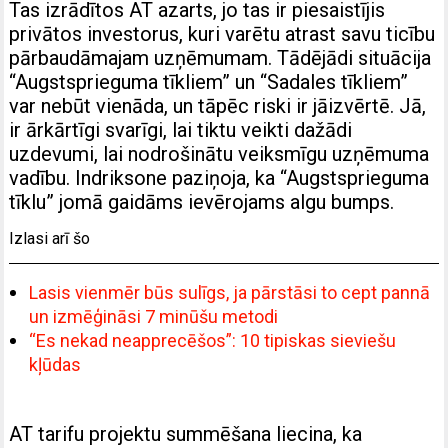
Tas izrādītos AT azarts, jo tas ir piesaistījis
privātos investorus, kuri varētu atrast savu ticību
pārbaudāmajam uzņēmumam. Tādējādi situācija
“Augstsprieguma tīkliem” un “Sadales tīkliem”
var nebūt vienāda, un tāpēc riski ir jāizvērtē. Jā,
ir ārkārtīgi svarīgi, lai tiktu veikti dažādi
uzdevumi, lai nodrošinātu veiksmīgu uzņēmuma
vadību. Indriksone paziņoja, ka “Augstsprieguma
tīklu” jomā gaidāms ievērojams algu bumps.
Izlasi arī šo
Lasis vienmēr būs sulīgs, ja pārstāsi to cept pannā
un izmēģināsi 7 minūšu metodi
“Es nekad neapprecēšos”: 10 tipiskas sieviešu
kļūdas
AT tarifu projektu summēšana liecina, ka