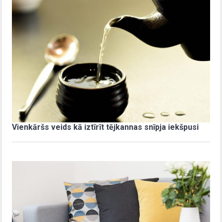
Vienkāršs veids kā iztīrīt tējkannas snīpja iekšpusi