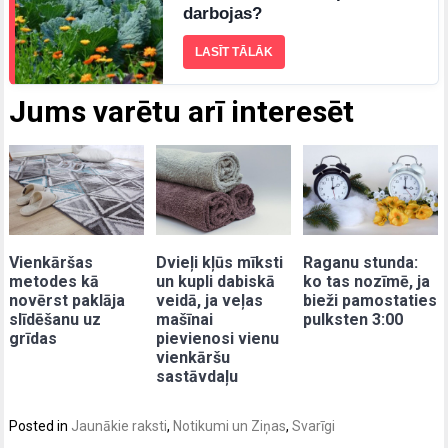
darbojas?
LASĪT TĀLĀK
Jums varētu arī interesēt
Vienkāršas
Dvieļi kļūs mīksti
Raganu stunda:
metodes kā
un kupli dabiskā
ko tas nozīmē, ja
novērst paklāja
veidā, ja veļas
bieži pamostaties
slīdēšanu uz
mašīnai
pulksten 3:00
grīdas
pievienosi vienu
vienkāršu
sastāvdaļu
Posted in
Jaunākie raksti
,
Notikumi un Ziņas
,
Svarīgi