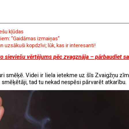
iešu kļūdas
ntiem: ”Gaidāmas izmaiņas”
uzsākuši kopdzīvi; lūk, kas ir interesanti!
ko sieviešu vērtējums pēc zvagznāja – pārbaudiet s
ri smēķē. Videi ir liela ietekme uz šīs Zvaigžņu zī
r smēķētāji, tad tu nekad nespēsi pārvarēt atkarību.