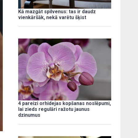
Kā mazgāt spilvenus: tas ir daudz
vienkāršāk, nekā varētu šķist
4 pareizi orhidejas kopšanas noslēpumi,
lai zieds regulāri ražotu jaunus
dzinumus