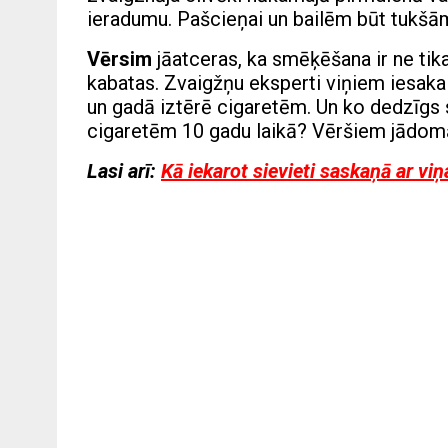
ieradumu. Pašcieņai un bailēm būt tukšā
Vērsim
jāatceras, ka smēķēšana ir ne tika
kabatas. Zvaigžņu eksperti viņiem iesaka 
un gadā iztērē cigaretēm. Un ko dedzīgs s
cigaretēm 10 gadu laikā? Vēršiem jādomā
Lasi arī:
Kā iekarot sievieti saskaņā ar vi