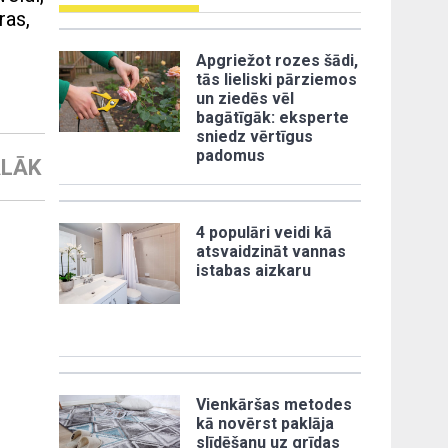
ras,
Apgriežot rozes šādi,
tās lieliski pārziemos
un ziedēs vēl
bagātīgāk: eksperte
sniedz vērtīgus
padomus
LĀK
4 populāri veidi kā
atsvaidzināt vannas
istabas aizkaru
Vienkāršas metodes
kā novērst paklāja
slīdēšanu uz grīdas