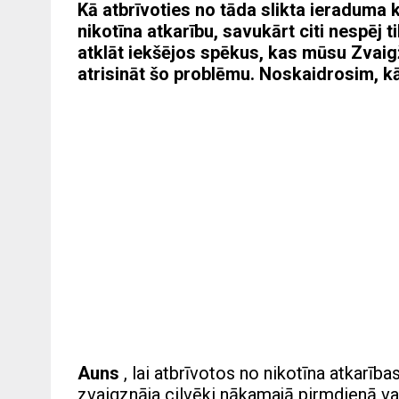
Kā atbrīvoties no tāda slikta ieraduma 
nikotīna atkarību, savukārt citi nespēj 
atklāt iekšējos spēkus, kas mūsu Zvaig
atrisināt šo problēmu. Noskaidrosim, 
Auns
, lai atbrīvotos no nikotīna atkarīb
zvaigznāja cilvēki nākamajā pirmdienā v