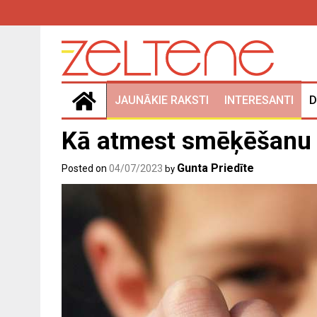
Skip
to
content
JAUNĀKIE RAKSTI
INTERESANTI
D
Kā atmest smēķēšanu a
Gunta Priedīte
Posted on
04/07/2023
by