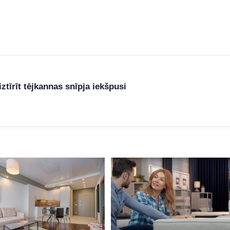
ztīrīt tējkannas snīpja iekšpusi