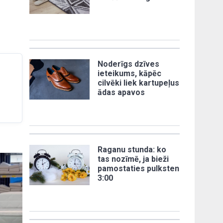
Noderīgs dzīves
ieteikums, kāpēc
cilvēki liek kartupeļus
ādas apavos
Raganu stunda: ko
tas nozīmē, ja bieži
pamostaties pulksten
3:00