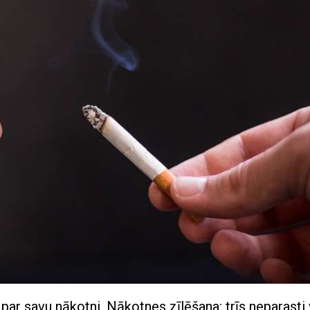
par savu nākotni. Nākotnes zīlēšana: trīs neparasti 