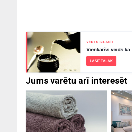
VĒRTS IZLASĪT
Vienkāršs veids kā i
LASĪT TĀLĀK
Jums varētu arī interesēt