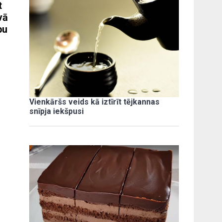
t
vā
bu
Vienkāršs veids kā iztīrīt tējkannas
snīpja iekšpusi