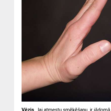
Vēzis
, lai atmestu smēķēšanu, ir jādomā 