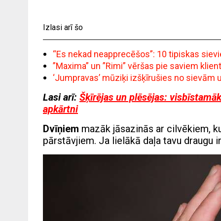
Izlasi arī šo
“Es nekad neapprecēšos”: 10 tipiskas siev
”Maxima” un ”Rimi” vēršas pie saviem klie
‘Jumpravas’ mūziķi izšķīrušies no sievām un 
Lasi arī:
Šķīrējas un plēsējas: visbīstamā
apkārtni
Dvīņiem
mazāk jāsazinās ar cilvēkiem, ku
pārstāvjiem. Ja lielākā daļa tavu draugu i