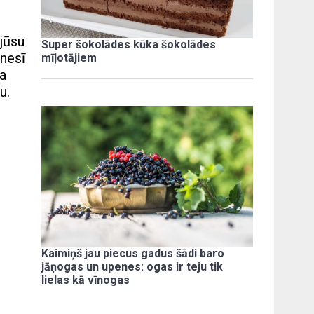
 jūsu
Super šokolādes kūka šokolādes
ēnesī
mīļotājiem
ta
u.
Kaimiņš jau piecus gadus šādi baro
jāņogas un upenes: ogas ir teju tik
lielas kā vīnogas