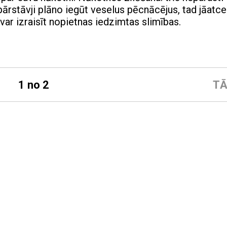
pārstāvji plāno iegūt veselus pēcnācējus, tad jāatce
ar izraisīt nopietnas iedzimtas slimības.
1 no 2
TĀ