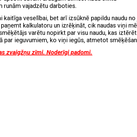
m runām vajadzētu darboties.
i kaitīga veselībai, bet arī izsūknē papildu naudu no
paņemt kalkulatoru un izrēķināt, cik naudas viņi m
mēķētājs varētu nopirkt par visu naudu, kas iztērē
 par ieguvumiem, ko viņi iegūs, atmetot smēķēšan
ņas zvaigžņu zīmi. Noderīgi padomi.