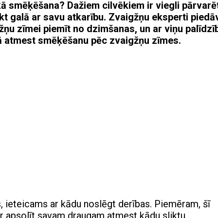
kā smēķēšana? Dažiem cilvēkiem ir viegli pārvarē
tikt galā ar savu atkarību. Zvaigžņu eksperti piedā
žņu zīmei piemīt no dzimšanas, un ar viņu palīdzī
kā atmest smēķēšanu pēc zvaigžņu zīmes.
as, ieteicams ar kādu noslēgt derības. Piemēram, šī
ar apsolīt savam draugam atmest kādu sliktu