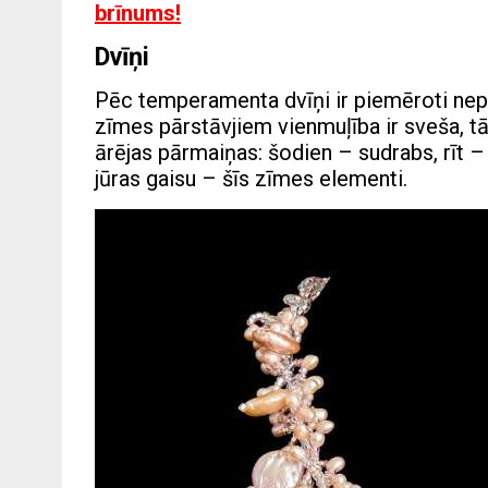
brīnums!
Dvīņi
Pēc temperamenta dvīņi ir piemēroti nep
zīmes pārstāvjiem vienmuļība ir sveša, tā
ārējas pārmaiņas: šodien – sudrabs, rīt – 
jūras gaisu – šīs zīmes elementi.