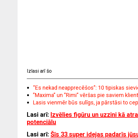
Izlasi arī šo
“Es nekad neapprecēšos”: 10 tipiskas siev
”Maxima” un ”Rimi” vēršas pie saviem klie
Lasis vienmēr būs sulīgs, ja pārstāsi to c
Lasi arī:
Izvēlies figūru un uzzini kā atr
potenciālu
Lasi arī:
Šīs 33 super idejas padarīs jūs