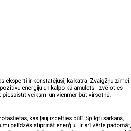
 eksperti ir konstatējuši, ka katrai Zvaigžņu zīmei 
pozitīvu enerģiju un kalpo kā amulets. Izvēloties
t piesaistīt veiksmi un vienmēr būt virsotnē.
slietas, kas ļauj izcelties pūlī. Spilgti sarkans,
jumi palīdzēs stiprināt enerģiju. Ir arī vērts padomāt