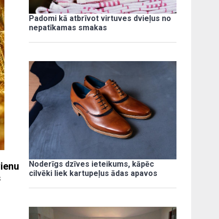
Padomi kā atbrīvot virtuves dvieļus no
nepatīkamas smakas
Noderīgs dzīves ieteikums, kāpēc
vienu
cilvēki liek kartupeļus ādas apavos
s