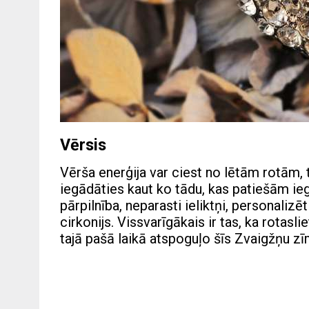
Vērsis
Vērša enerģija var ciest no lētām rotām,
iegādāties kaut ko tādu, kas patiešām ie
pārpilnība, neparasti ieliktņi, personalizēt
cirkonijs. Vissvarīgākais ir tas, ka rotas
tajā pašā laikā atspoguļo šīs Zvaigžņu zīm