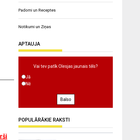
Padomi un Receptes
Notikumi un Ziņas
APTAUJA
Vai tev patīk Olesjas jaunais tēls?
Jā
Nē
Balso
POPULĀRĀKIE RAKSTI
rši