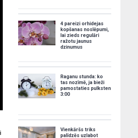
4 pareizi orhidejas
kopšanas noslēpumi,
lai zieds regulāri
ražotu jaunus
dzinumus
Raganu stunda: ko
tas nozīmē, ja bieži
pamostaties pulksten
3:00
Vienkāršs triks
i
palīdzēs uzlabot