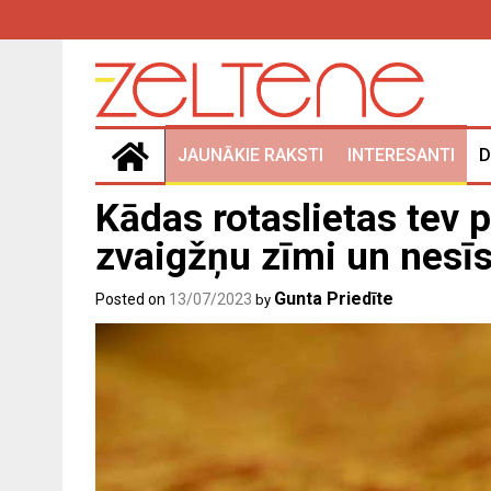
Skip
to
content
JAUNĀKIE RAKSTI
INTERESANTI
D
Kādas rotaslietas tev 
zvaigžņu zīmi un nesīs
Gunta Priedīte
Posted on
13/07/2023
by