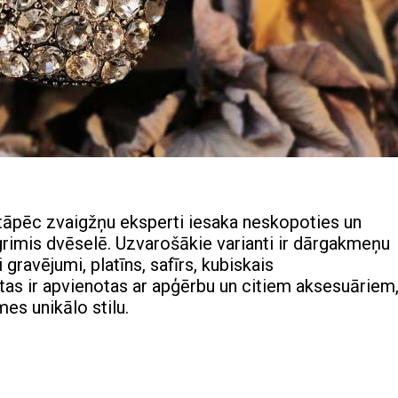
 tāpēc zvaigžņu eksperti iesaka neskopoties un
grimis dvēselē. Uzvarošākie varianti ir dārgakmeņu
i gravējumi, platīns, safīrs, kubiskais
lietas ir apvienotas ar apģērbu un citiem aksesuāriem
es unikālo stilu.