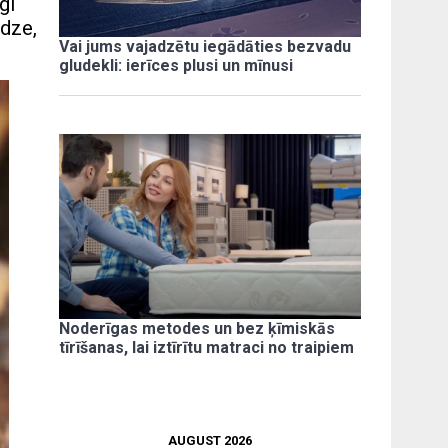
gi
ādze,
Vai jums vajadzētu iegādāties bezvadu
gludekli: ierīces plusi un mīnusi
Noderīgas metodes un bez ķīmiskās
tīrīšanas, lai iztīrītu matraci no traipiem
AUGUST 2026