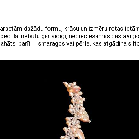
arastām dažādu formu, krāsu un izmēru rotaslietām
pēc, lai nebūtu garlaicīgi, nepieciešamas pastāvīga
ahāts, parīt – smaragds vai pērle, kas atgādina silt