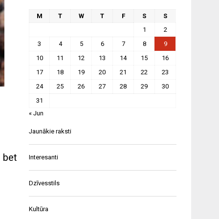
M
T
W
T
F
S
S
1
2
3
4
5
6
7
8
9
10
11
12
13
14
15
16
17
18
19
20
21
22
23
24
25
26
27
28
29
30
31
« Jun
Jaunākie raksti
, bet
Interesanti
Dzīvesstils
Kultūra