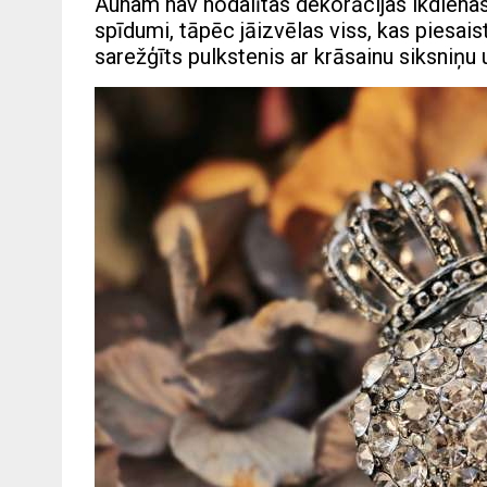
Aunam nav nodalītas dekorācijas ikdienas
spīdumi, tāpēc jāizvēlas viss, kas piesais
sarežģīts pulkstenis ar krāsainu siksniņu