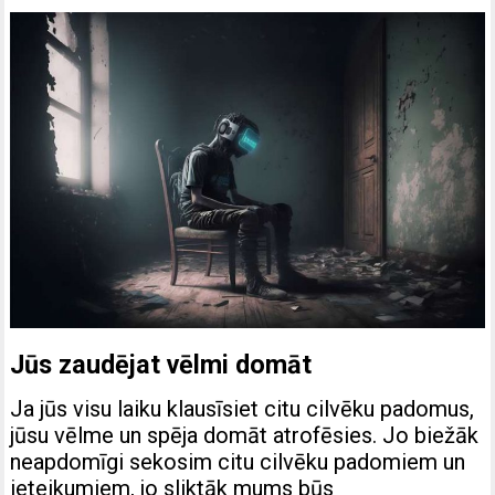
Jūs zaudējat vēlmi domāt
Ja jūs visu laiku klausīsiet citu cilvēku padomus,
jūsu vēlme un spēja domāt atrofēsies. Jo biežāk
neapdomīgi sekosim citu cilvēku padomiem un
ieteikumiem, jo ​​sliktāk mums būs