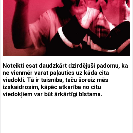
Noteikti esat daudzkārt dzirdējuši padomu, ka
ne vienmēr varat paļauties uz kāda cita
viedokli. Tā ir taisnība, taču šoreiz mēs
izskaidrosim, kāpēc atkarība no citu
viedokļiem var būt ārkārtīgi bīstama.