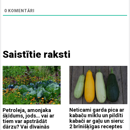
0
KOMENTĀRI
Saistītie raksti
Neticami garda pica ar
Petroleja, amonjaka
kabaču mīklu un pildīti
šķīdums, jods… vai ar
kabači ar gaļu un sieru:
tiem var apstrādāt
2 brīnišķīgas receptes
dārzu? Vai dīvainās