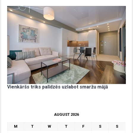
Vienkāršs triks palīdzēs uzlabot smaržu mājā
AUGUST 2026
M
T
W
T
F
S
S