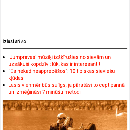
Izlasi arī šo
‘Jumpravas’ mūziķi izšķīrušies no sievām un
uzsākuši kopdzīvi; lūk, kas ir interesanti!
“Es nekad neapprecēšos”: 10 tipiskas sieviešu
kļūdas
Lasis vienmēr būs sulīgs, ja pārstāsi to cept pannā
un izmēģināsi 7 minūšu metodi