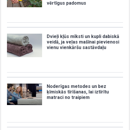
vērtīgus padomus
Dvieļi kļūs mīksti un kupli dabiskā
veidā, ja veļas mašīnai pievienosi
vienu vienkāršu sastāvdaļu
Noderīgas metodes un bez
ķīmiskās tīrīšanas, lai iztīrītu
matraci no traipiem