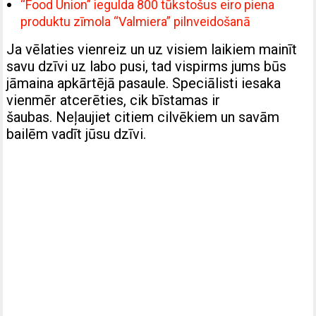
“Food Union” iegulda 800 tūkstošus eiro piena
produktu zīmola “Valmiera” pilnveidošanā
Ja vēlaties vienreiz un uz visiem laikiem mainīt
savu dzīvi uz labo pusi, tad vispirms jums būs
jāmaina apkārtējā pasaule. Speciālisti iesaka
vienmēr atcerēties, cik bīstamas ir
šaubas. Neļaujiet citiem cilvēkiem un savām
bailēm vadīt jūsu dzīvi.