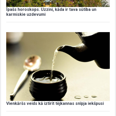
Īpašs horoskops. Uzzini, kāda ir tava sūtība un
karmiskie uzdevumi
Vienkāršs veids kā iztīrīt tējkannas snīpja iekšpusi