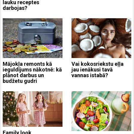
lauku receptes
darbojas?
Mājokļa remonts kā
Vai kokosriekstu eļļa
ieguldījums nākotnē: kā
jau ienākusi tavā
plānot darbus un
vannas istabā?
budžetu gudri
Family look