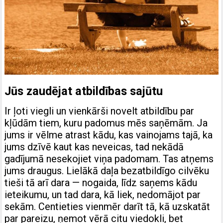
Jūs zaudējat atbildības sajūtu
Ir ļoti viegli un vienkārši novelt atbildību par
kļūdām tiem, kuru padomus mēs saņēmām. Ja
jums ir vēlme atrast kādu, kas vainojams tajā, ka
jums dzīvē kaut kas neveicas, tad nekādā
gadījumā nesekojiet viņa padomam. Tas atņems
jums draugus. Lielākā daļa bezatbildīgo cilvēku
tieši tā arī dara — nogaida, līdz saņems kādu
ieteikumu, un tad dara, kā liek, nedomājot par
sekām. Centieties vienmēr darīt tā, kā uzskatāt
par pareizu, ņemot vērā citu viedokli, bet