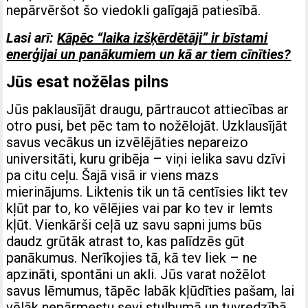
nepārvēršot šo viedokli galīgajā patiesībā.
Lasi arī:
Kāpēc “laika izšķērdētāji” ir bīstami
enerģijai un panākumiem un kā ar tiem cīnīties?
Jūs esat nožēlas pilns
Jūs paklausījāt draugu, pārtraucot attiecības ar
otro pusi, bet pēc tam to nožēlojāt. Uzklausījāt
savus vecākus un izvēlējāties nepareizo
universitāti, kuru gribēja – viņi ielika savu dzīvi
pa citu ceļu. Šajā visā ir viens mazs
mierinājums. Liktenis tik un tā centīsies likt tev
kļūt par to, ko vēlējies vai par ko tev ir lemts
kļūt. Vienkārši ceļā uz savu sapni jums būs
daudz grūtāk atrast to, kas palīdzēs gūt
panākumus. Nerīkojies tā, kā tev liek – ne
apzināti, spontāni un akli. Jūs varat nožēlot
savus lēmumus, tāpēc labāk kļūdīties pašam, lai
vēlāk nepārmestu sevi stulbumā un tuvredzībā.