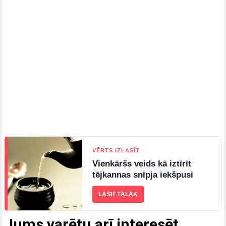
VĒRTS IZLASĪT
Vienkāršs veids kā iztīrīt
tējkannas snīpja iekšpusi
LASĪT TĀLĀK
Jums varētu arī interesēt