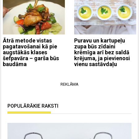
Ātrā metode vistas
Puravu un kartupeļu
pagatavošanai kā pie
zupa būs zīdaini
augstākās klases
krēmīga arī bez saldā
šefpavāra – garša būs
krējuma, ja pievienosi
baudāma
vienu sastāvdaļu
REKLĀMA
POPULĀRĀKIE RAKSTI