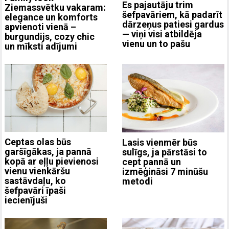
Es pajautāju trim
Ziemassvētku vakaram:
šefpavāriem, kā padarīt
elegance un komforts
dārzeņus patiesi gardus
apvienoti vienā –
— viņi visi atbildēja
burgundijs, cozy chic
vienu un to pašu
un mīksti adījumi
Ceptas olas būs
Lasis vienmēr būs
garšīgākas, ja pannā
sulīgs, ja pārstāsi to
kopā ar eļļu pievienosi
cept pannā un
vienu vienkāršu
izmēģināsi 7 minūšu
sastāvdaļu, ko
metodi
šefpavāri īpaši
iecienījuši