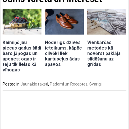
Kaimiņš jau
Noderīgs dzīves
Vienkāršas
piecus gadus šādi
ieteikums, kāpēc
metodes kā
baro jāņogas un
cilvēki liek
novērst paklāja
upenes: ogas ir
kartupeļus ādas
slīdēšanu uz
teju tik lielas kā
apavos
grīdas
vīnogas
Posted in
Jaunākie raksti
,
Padomi un Receptes
,
Svarīgi
Post
navigation