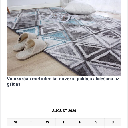
Vienkāršas metodes kā novērst paklāja slīdēšanu uz
grīdas
AUGUST 2026
M
T
W
T
F
S
S