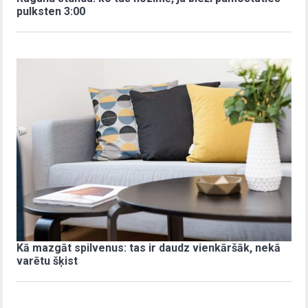
pulksten 3:00
Kā mazgāt spilvenus: tas ir daudz vienkāršāk, nekā
varētu šķist