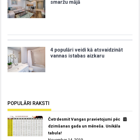
smaržu mājā
4 populāri veidi kā atsvaidzināt
vannas istabas aizkaru
POPULĀRI RAKSTI
Četrdesmit Vangas pravietojumi pēc
dzimšanas gada un mēneša. Unikāla
tabula!
November 14, 2019