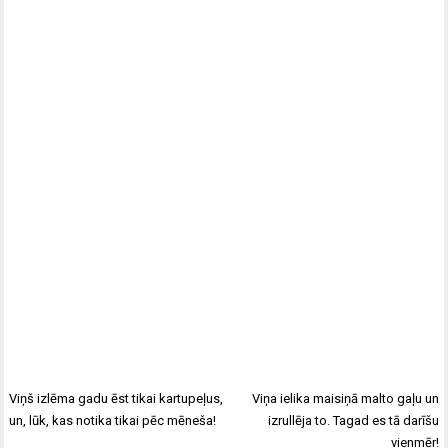
Viņš izlēma gadu ēst tikai kartupeļus,
Viņa ielika maisiņā malto gaļu un
un, lūk, kas notika tikai pēc mēneša!
izrullēja to. Tagad es tā darīšu
vienmēr!