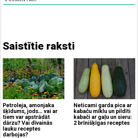
Saistītie raksti
Neticami garda pica ar
Petroleja, amonjaka
kabaču mīklu un pildīti
šķīdums, jods… vai ar
kabači ar gaļu un sieru:
tiem var apstrādāt
2 brīnišķīgas receptes
dārzu? Vai dīvainās
lauku receptes
darbojas?