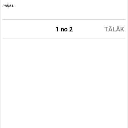
mājās:
1 no 2
TĀLĀK