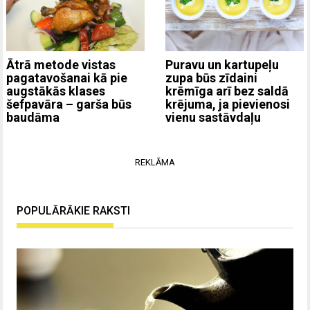
Ātrā metode vistas
Puravu un kartupeļu
pagatavošanai kā pie
zupa būs zīdaini
augstākās klases
krēmīga arī bez saldā
šefpavāra – garša būs
krējuma, ja pievienosi
baudāma
vienu sastāvdaļu
REKLĀMA
POPULĀRĀKIE RAKSTI