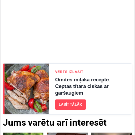
VĒRTS IZLASĪT
Omītes mīļākā recepte:
Ceptas tītara ciskas ar
garšaugiem
LASĪT TĀLĀK
Jums varētu arī interesēt