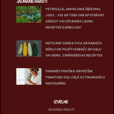
JAUNĀKIE RAKSTI
PETROLEJA, AMONJAKA ŠĶĪDUMS,
JODS… VAI AR TIEM VAR APSTRĀDĀT
DĀRZU? VAI DĪVAINĀS LAUKU
RECEPTES DARBOJAS?
June 25, 2026
NETICAMI GARDA PICA AR KABAČU
MĪKLU UN PILDĪTI KABAČI AR GAĻU
UN SIERU: 2 BRĪNIŠĶĪGAS RECEPTES
June 25, 2026
FINANŠU PRATĪBA SIEVIETĒM:
PRAKTISKI SOĻI CEĻĀ UZ FINANSIĀLU
NEATKARĪBU
June 11, 2026
IZVĒLNE
JAUNĀKIE RAKSTI