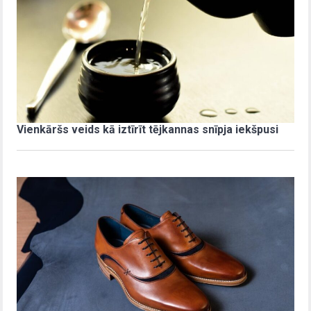
Vienkāršs veids kā iztīrīt tējkannas snīpja iekšpusi