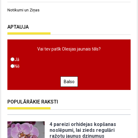
Notikumi un Ziņas
APTAUJA
Vai tev patīk Olesjas jaunais tēls?
Jā
Nē
Balso
POPULĀRĀKIE RAKSTI
4 pareizi orhidejas kopšanas
noslēpumi, lai zieds regulāri
ražotu jaunus dzinumus