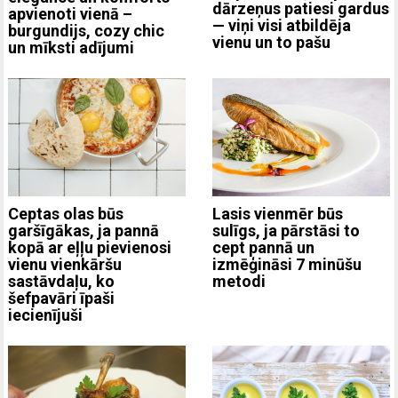
dārzeņus patiesi gardus
apvienoti vienā –
— viņi visi atbildēja
burgundijs, cozy chic
vienu un to pašu
un mīksti adījumi
Ceptas olas būs
Lasis vienmēr būs
garšīgākas, ja pannā
sulīgs, ja pārstāsi to
kopā ar eļļu pievienosi
cept pannā un
vienu vienkāršu
izmēģināsi 7 minūšu
sastāvdaļu, ko
metodi
šefpavāri īpaši
iecienījuši