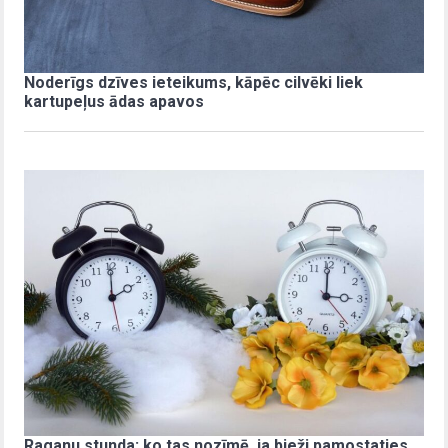
Noderīgs dzīves ieteikums, kāpēc cilvēki liek
kartupeļus ādas apavos
Raganu stunda: ko tas nozīmē, ja bieži pamostaties