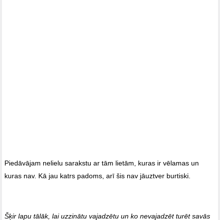
Piedāvājam nelielu sarakstu ar tām lietām, kuras ir vēlamas un
kuras nav. Kā jau katrs padoms, arī šis nav jāuztver burtiski.
Šķir lapu tālāk, lai uzzinātu vajadzētu un ko nevajadzēt turēt savās