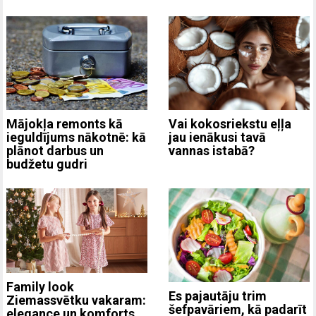
Mājokļa remonts kā
Vai kokosriekstu eļļa
ieguldījums nākotnē: kā
jau ienākusi tavā
plānot darbus un
vannas istabā?
budžetu gudri
Family look
Es pajautāju trim
Ziemassvētku vakaram:
šefpavāriem, kā padarīt
elegance un komforts