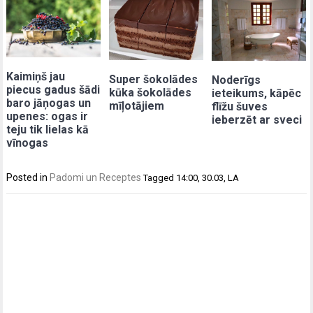
Kaimiņš jau
Super šokolādes
Noderīgs
piecus gadus šādi
kūka šokolādes
ieteikums, kāpēc
baro jāņogas un
mīļotājiem
flīžu šuves
upenes: ogas ir
ieberzēt ar sveci
teju tik lielas kā
vīnogas
Posted in
Padomi un Receptes
Tagged
14:00
,
30.03
,
LA
Post
navigation