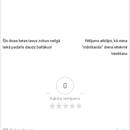
Šīs divas lietas tavus zobus neilgā
Pētījums atklājis, kā viena
laikā padarīs daudz baltākus!
“mānīšanās” diena ietekmē
tievēšanu
0
Raksta vērtējums