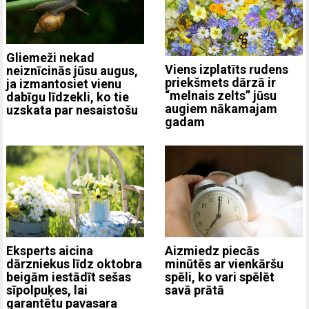
Gliemeži nekad
Viens izplatīts rudens
neiznīcinās jūsu augus,
priekšmets dārzā ir
ja izmantosiet vienu
“melnais zelts” jūsu
dabīgu līdzekli, ko tie
augiem nākamajam
uzskata par nesaistošu
gadam
Eksperts aicina
Aizmiedz piecās
dārzniekus līdz oktobra
minūtēs ar vienkāršu
beigām iestādīt sešas
spēli, ko vari spēlēt
sīpolpuķes, lai
savā prātā
garantētu pavasara