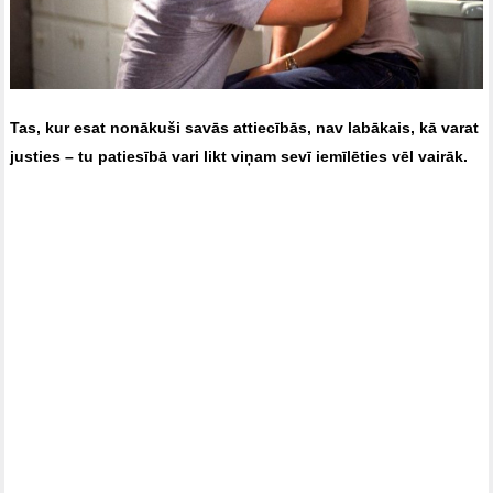
Tas, kur esat nonākuši savās attiecībās, nav labākais, kā varat
justies – tu patiesībā vari likt viņam sevī iemīlēties vēl vairāk.