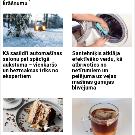
krāšņumu
Kā sasildīt automašīnas
Santehniķis atklāja
salonu pat spēcīgā
efektīvāko veidu, kā
aukstumā – vienkāršs
atbrīvoties no
un bezmaksas triks no
netīrumiem un
ekspertiem
pelējuma uz veļas
mašīnas gumijas
blīvējuma