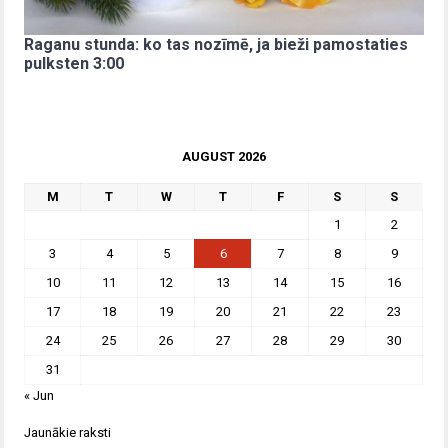
Raganu stunda: ko tas nozīmē, ja bieži pamostaties
pulksten 3:00
AUGUST 2026
M
T
W
T
F
S
S
1
2
3
4
5
6
7
8
9
10
11
12
13
14
15
16
17
18
19
20
21
22
23
24
25
26
27
28
29
30
31
« Jun
Jaunākie raksti