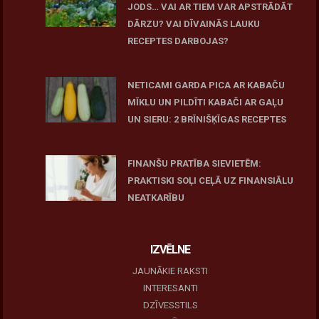
JODS… VAI AR TIEM VAR APSTRĀDĀT
DĀRZU? VAI DĪVAINĀS LAUKU
RECEPTES DARBOJAS?
June 25, 2026
NETICAMI GARDA PICA AR KABAČU
MĪKLU UN PILDĪTI KABAČI AR GAĻU
UN SIERU: 2 BRĪNIŠĶĪGAS RECEPTES
June 25, 2026
FINANŠU PRATĪBA SIEVIETĒM:
PRAKTISKI SOĻI CEĻĀ UZ FINANSIĀLU
NEATKARĪBU
June 11, 2026
IZVĒLNE
JAUNĀKIE RAKSTI
INTERESANTI
DZĪVESSTILS