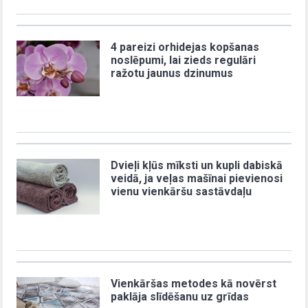
4 pareizi orhidejas kopšanas
noslēpumi, lai zieds regulāri
ražotu jaunus dzinumus
Dvieļi kļūs mīksti un kupli dabiskā
veidā, ja veļas mašīnai pievienosi
vienu vienkāršu sastāvdaļu
Vienkāršas metodes kā novērst
paklāja slīdēšanu uz grīdas