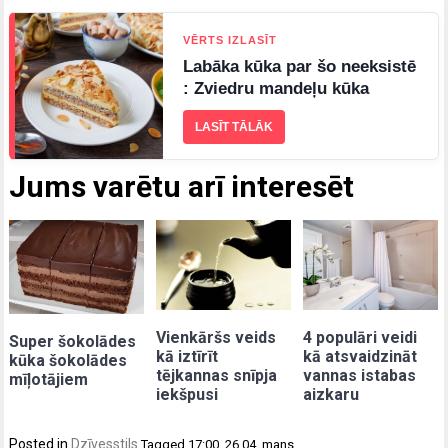
VĒRTS IZLASĪT
Labāka kūka par šo neeksistē
: Zviedru mandeļu kūka
LASĪT TĀLĀK
Jums varētu arī interesēt
Vienkāršs veids
4 populāri veidi
Super šokolādes
kā iztīrīt
kā atsvaidzināt
kūka šokolādes
tējkannas snīpja
vannas istabas
mīļotājiem
iekšpusi
aizkaru
Posted in
Dzīvesstils
Tagged
17:00
,
26.04
,
mans