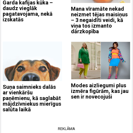
Garda kafijas kūka –
daudz vieglāk
Mana vīramāte nekad
pagatavojama, nekā
neizmet tējas maisiņus
izskatās
– 3 negaidīti veidi, kā
viņa tos izmanto
dārzkopība
Modes aizliegumi plus
Suņa saimnieks dalās
izmēra figūrām, kas jau
ar vienkāršu
sen ir novecojuši
paņēmienu, kā saglabāt
mājdzīvniekus mierīgus
salūta laikā
REKLĀMA