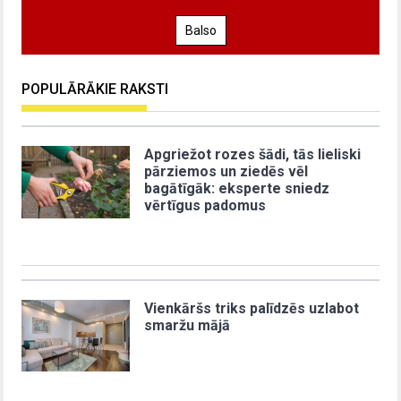
Balso
POPULĀRĀKIE RAKSTI
Apgriežot rozes šādi, tās lieliski
pārziemos un ziedēs vēl
bagātīgāk: eksperte sniedz
vērtīgus padomus
Vienkāršs triks palīdzēs uzlabot
smaržu mājā