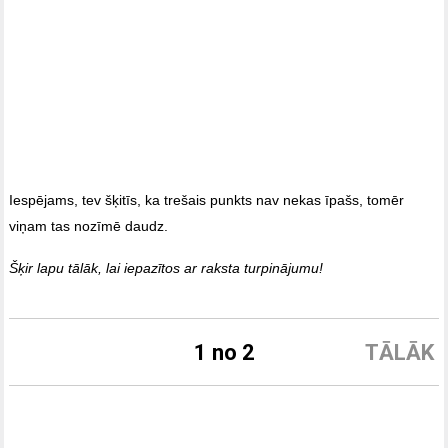
Iespējams, tev šķitīs, ka trešais punkts nav nekas īpašs, tomēr
viņam tas nozīmē daudz.
Šķir lapu tālāk, lai iepazītos ar raksta turpinājumu!
1 no 2
TĀLĀK