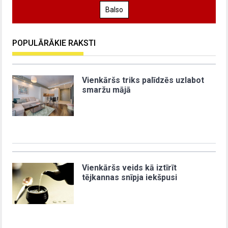
Balso
POPULĀRĀKIE RAKSTI
Vienkāršs triks palīdzēs uzlabot
smaržu mājā
Vienkāršs veids kā iztīrīt
tējkannas snīpja iekšpusi