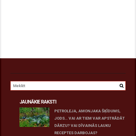
JAUNĀKIE RAKSTI
PETROLEJA, AMONJAKA ŠĶĪDUMS,
JODS… VAI AR TIEM VAR APSTRĀDĀT
DĀRZU? VAI DĪVAINĀS LAUKU
RECEPTES DARBOJAS?