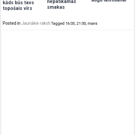
nepatīkamas
kāds būs tavs
smakas
topošais vīrs
Posted in
Jaunākie raksti
Tagged
16.03
,
21:00
,
mans
Post
navigation