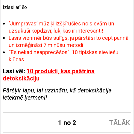
Izlasi arī šo
‘Jumpravas’ mūziķi izšķīrušies no sievām un
uzsākuši kopdzīvi; lūk, kas ir interesanti!
Lasis vienmēr būs sulīgs, ja pārstāsi to cept pannā
un izmēģināsi 7 minūšu metodi
“Es nekad neapprecēšos”: 10 tipiskas sieviešu
kļūdas
Lasi vēl:
10 produkti, kas paātrina
detoksikāciju
Pāršķir lapu, lai uzzinātu, kā detoksikācija
ietekmē ķermeni!
1 no 2
TĀLĀK