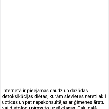
Internetā ir pieejamas daudz un dažādas
detoksikācijas diētas, kurām sievietes nereti akli
uzticas un pat nepakonsultējas ar ģimenes ārstu
vai dietologu pirms to uzsākšanas. Galu galā