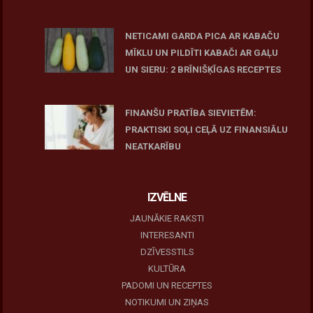
June 25, 2026
NETICAMI GARDA PICA AR KABAČU
MĪKLU UN PILDĪTI KABAČI AR GAĻU
UN SIERU: 2 BRĪNIŠĶĪGAS RECEPTES
June 25, 2026
FINANŠU PRATĪBA SIEVIETĒM:
PRAKTISKI SOĻI CEĻĀ UZ FINANSIĀLU
NEATKARĪBU
June 11, 2026
IZVĒLNE
JAUNĀKIE RAKSTI
INTERESANTI
DZĪVESSTILS
KULTŪRA
PADOMI UN RECEPTES
NOTIKUMI UN ZIŅAS