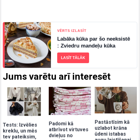
VĒRTS IZLASĪT
Labāka kūka par šo neeksistē
: Zviedru mandeļu kūka
LASĪT TĀLĀK
Jums varētu arī interesēt
Pastāstīsim kā
Padomi kā
Tests: Izvēlies
uzlabot krāna
atbrīvot virtuves
kreklu, un mēs
ūdeni istabas
dvieļus no
tev pateiksim,
augu laistīšanai