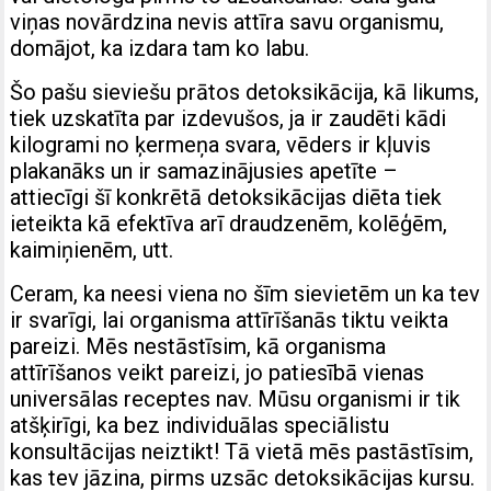
viņas novārdzina nevis attīra savu organismu,
domājot, ka izdara tam ko labu.
Šo pašu sieviešu prātos detoksikācija, kā likums,
tiek uzskatīta par izdevušos, ja ir zaudēti kādi
kilogrami no ķermeņa svara, vēders ir kļuvis
plakanāks un ir samazinājusies apetīte –
attiecīgi šī konkrētā detoksikācijas diēta tiek
ieteikta kā efektīva arī draudzenēm, kolēģēm,
kaimiņienēm, utt.
Ceram, ka neesi viena no šīm sievietēm un ka tev
ir svarīgi, lai organisma attīrīšanās tiktu veikta
pareizi. Mēs nestāstīsim, kā organisma
attīrīšanos veikt pareizi, jo patiesībā vienas
universālas receptes nav. Mūsu organismi ir tik
atšķirīgi, ka bez individuālas speciālistu
konsultācijas neiztikt! Tā vietā mēs pastāstīsim,
kas tev jāzina, pirms uzsāc detoksikācijas kursu.