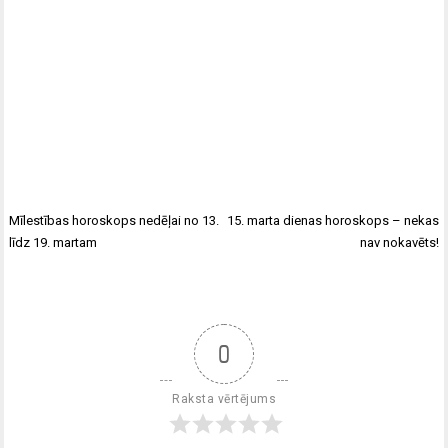
Mīlestības horoskops nedēļai no 13.
15. marta dienas horoskops – nekas
līdz 19. martam
nav nokavēts!
0
Raksta vērtējums