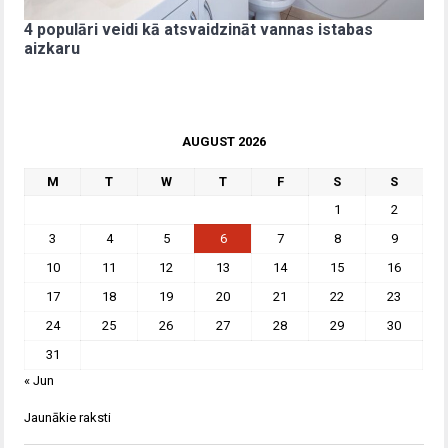
4 populāri veidi kā atsvaidzināt vannas istabas
aizkaru
AUGUST 2026
M
T
W
T
F
S
S
1
2
3
4
5
6
7
8
9
10
11
12
13
14
15
16
17
18
19
20
21
22
23
24
25
26
27
28
29
30
31
« Jun
Jaunākie raksti