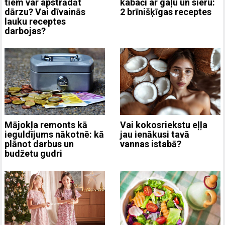
kabači ar gaļu un sieru:
tiem var apstrādāt
2 brīnišķīgas receptes
dārzu? Vai dīvainās
lauku receptes
darbojas?
Mājokļa remonts kā
Vai kokosriekstu eļļa
ieguldījums nākotnē: kā
jau ienākusi tavā
plānot darbus un
vannas istabā?
budžetu gudri