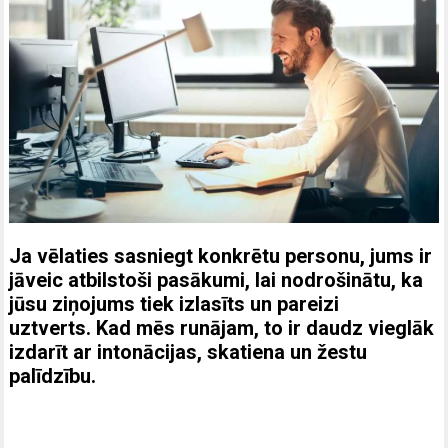
s
k
v
n
p
d
u
d
vī
t
u
t
p
r
n
g
k
Ja vēlaties sasniegt konkrētu personu, jums ir
v
jāveic atbilstoši pasākumi, lai nodrošinātu, ka
i
jūsu ziņojums tiek izlasīts un pareizi
uztverts. Kad mēs runājam, to ir daudz vieglāk
izdarīt ar intonācijas, skatiena un žestu
palīdzību.