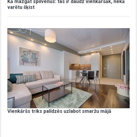
Kā mazgāt spilvenus: tas ir daudz vienkāršāk, nekā
varētu šķist
Vienkāršs triks palīdzēs uzlabot smaržu mājā