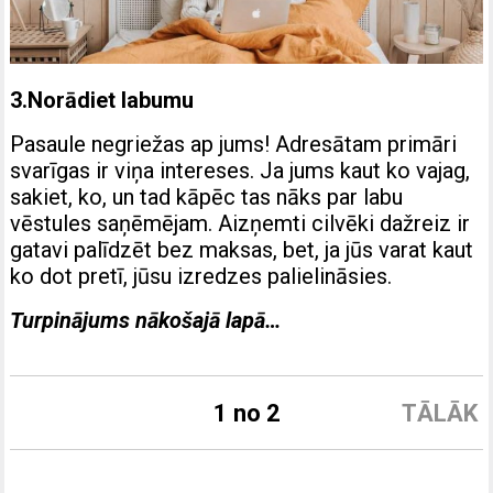
3.Norādiet labumu
Pasaule negriežas ap jums! Adresātam primāri
svarīgas ir viņa intereses. Ja jums kaut ko vajag,
sakiet, ko, un tad kāpēc tas nāks par labu
vēstules saņēmējam. Aizņemti cilvēki dažreiz ir
gatavi palīdzēt bez maksas, bet, ja jūs varat kaut
ko dot pretī, jūsu izredzes palielināsies.
Turpinājums nākošajā lapā…
1 no 2
TĀLĀK