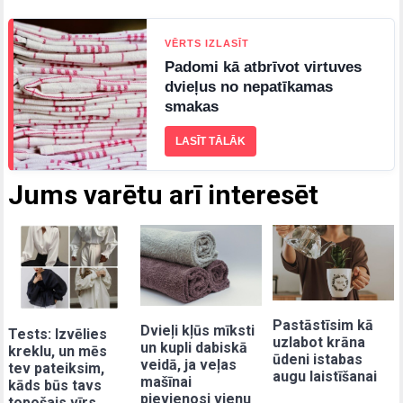
VĒRTS IZLASĪT
Padomi kā atbrīvot virtuves
dvieļus no nepatīkamas
smakas
LASĪT TĀLĀK
Jums varētu arī interesēt
Pastāstīsim kā
Dvieļi kļūs mīksti
Tests: Izvēlies
uzlabot krāna
un kupli dabiskā
kreklu, un mēs
ūdeni istabas
veidā, ja veļas
tev pateiksim,
augu laistīšanai
mašīnai
kāds būs tavs
pievienosi vienu
topošais vīrs