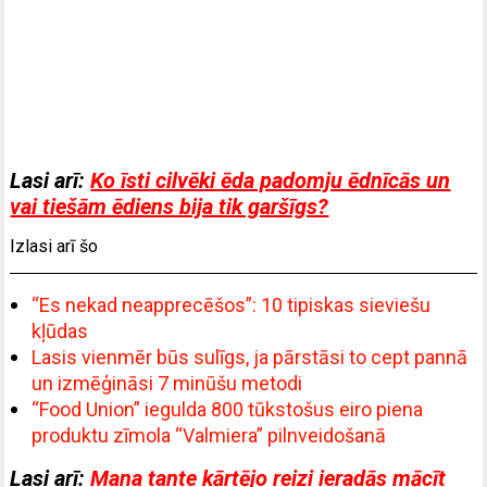
Lasi arī:
Ko īsti cilvēki ēda padomju ēdnīcās un
vai tiešām ēdiens bija tik garšīgs?
Izlasi arī šo
“Es nekad neapprecēšos”: 10 tipiskas sieviešu
kļūdas
Lasis vienmēr būs sulīgs, ja pārstāsi to cept pannā
un izmēģināsi 7 minūšu metodi
“Food Union” iegulda 800 tūkstošus eiro piena
produktu zīmola “Valmiera” pilnveidošanā
Lasi arī:
Mana tante kārtējo reizi ieradās mācīt