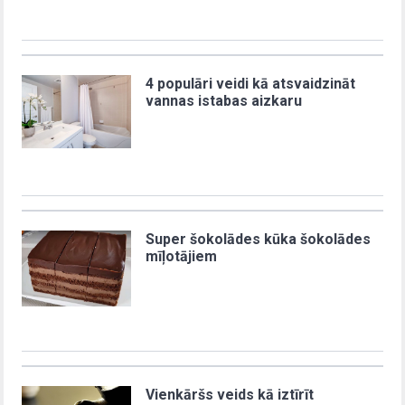
4 populāri veidi kā atsvaidzināt
vannas istabas aizkaru
Super šokolādes kūka šokolādes
mīļotājiem
Vienkāršs veids kā iztīrīt