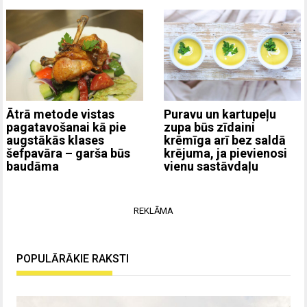
Ātrā metode vistas
Puravu un kartupeļu
pagatavošanai kā pie
zupa būs zīdaini
augstākās klases
krēmīga arī bez saldā
šefpavāra – garša būs
krējuma, ja pievienosi
baudāma
vienu sastāvdaļu
REKLĀMA
POPULĀRĀKIE RAKSTI