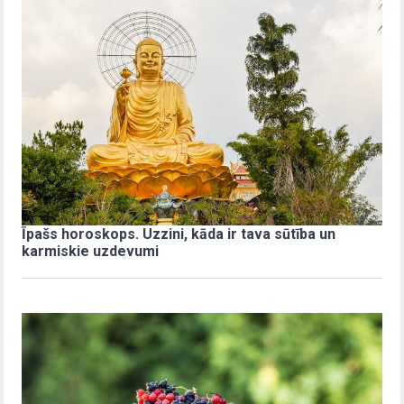
Īpašs horoskops. Uzzini, kāda ir tava sūtība un
karmiskie uzdevumi