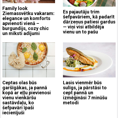
Family look
Es pajautāju trim
Ziemassvētku vakaram:
šefpavāriem, kā padarīt
elegance un komforts
dārzeņus patiesi gardus
apvienoti vienā –
— viņi visi atbildēja
burgundijs, cozy chic
vienu un to pašu
un mīksti adījumi
Ceptas olas būs
Lasis vienmēr būs
garšīgākas, ja pannā
sulīgs, ja pārstāsi to
kopā ar eļļu pievienosi
cept pannā un
vienu vienkāršu
izmēģināsi 7 minūšu
sastāvdaļu, ko
metodi
šefpavāri īpaši
iecienījuši