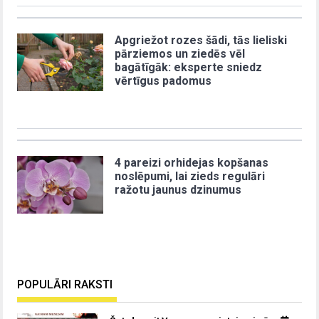
Apgriežot rozes šādi, tās lieliski
pārziemos un ziedēs vēl
bagātīgāk: eksperte sniedz
vērtīgus padomus
4 pareizi orhidejas kopšanas
noslēpumi, lai zieds regulāri
ražotu jaunus dzinumus
POPULĀRI RAKSTI