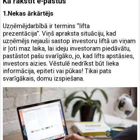
Kā rakstīt e-pastus
1.Nekas ārkārtējs
Uzņēmējdarbībā ir termins “lifta
prezentācija”. Viņš apraksta situāciju, kad
uzņēmējs nejauši sastop investoru liftā un viņam
ir ļoti maz laika, lai ideju investoram piedāvātu,
pastāstot pašu svarīgāko, jo, kad lifts apstāsies,
investors aizies. Vēstulē nedrīkst būt lieka
informācija, epiteti vai pūkas! Tikai pats
svarīgākais, domu izspiešana.