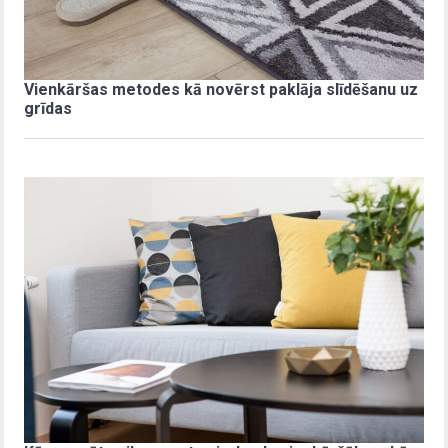
Vienkāršas metodes kā novērst paklāja slīdēšanu uz
grīdas