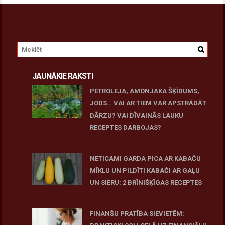
JAUNĀKIE RAKSTI
PETROLEJA, AMONJAKA ŠĶĪDUMS,
JODS… VAI AR TIEM VAR APSTRĀDĀT
DĀRZU? VAI DĪVAINĀS LAUKU
RECEPTES DARBOJAS?
June 25, 2026
NETICAMI GARDA PICA AR KABAČU
MĪKLU UN PILDĪTI KABAČI AR GAĻU
UN SIERU: 2 BRĪNIŠĶĪGAS RECEPTES
June 25, 2026
FINANŠU PRATĪBA SIEVIETĒM: