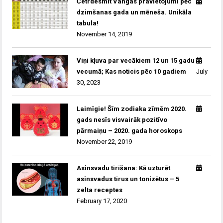
Četrdesmit Vangas pravietojumi pēc
dzimšanas gada un mēneša. Unikāla
tabula!
November 14, 2019
Viņi kļuva par vecākiem 12 un 15 gadu
vecumā; Kas noticis pēc 10 gadiem
July
30, 2023
Laimīgie! Šīm zodiaka zīmēm 2020.
gads nesīs visvairāk pozitīvo
pārmaiņu – 2020. gada horoskops
November 22, 2019
Asinsvadu tīrīšana: Kā uzturēt
asinsvadus tīrus un tonizētus – 5
zelta receptes
February 17, 2020