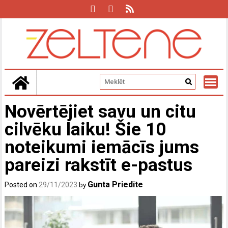
Skip
to
content
Novērtējiet savu un citu
cilvēku laiku! Šie 10
noteikumi iemācīs jums
pareizi rakstīt e-pastus
Gunta Priedīte
Posted on
29/11/2023
by
P
V
5
n
k
l