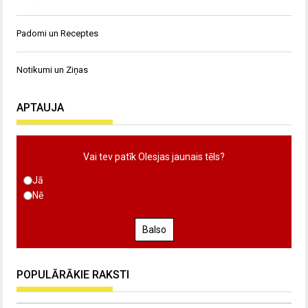
Padomi un Receptes
Notikumi un Ziņas
APTAUJA
Vai tev patīk Olesjas jaunais tēls?
Jā
Nē
Balso
POPULĀRĀKIE RAKSTI