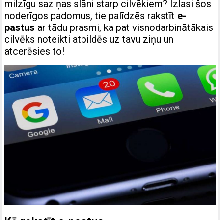
milzīgu saziņas slāni starp cilvēkiem? Izlasi šos
noderīgos padomus, tie palīdzēs rakstīt
e-
pastus
ar tādu prasmi, ka pat visnodarbinātākais
cilvēks noteikti atbildēs uz tavu ziņu un
atcerēsies to!