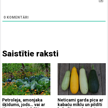
0
KOMENTĀRI
Saistītie raksti
Neticami garda pica ar
Petroleja, amonjaka
kabaču mīklu un pildīti
šķīdums, jods… vai ar