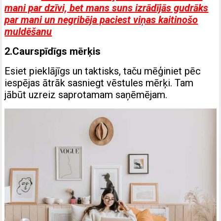
mani par dzīvi, bet mans suns izrādījās gudrāks
par mani un negribēja paciest viņas kaitinošo
muldēšanu
2.Caurspīdīgs mērķis
Esiet pieklājīgs un taktisks, taču mēģiniet pēc
iespējas ātrāk sasniegt vēstules mērķi. Tam
jābūt uzreiz saprotamam saņēmējam.