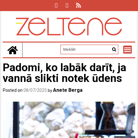
Skip
to
content
Padomi, ko labāk darīt, ja
vannā slikti notek ūdens
Anete Berga
Posted on
08/07/2025
by