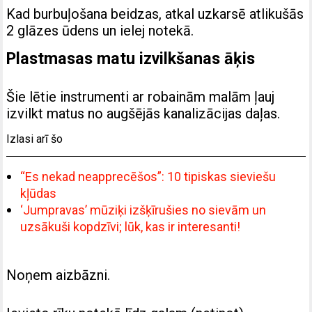
Kad burbuļošana beidzas, atkal uzkarsē atlikušās
2 glāzes ūdens un ielej notekā.
Plastmasas matu izvilkšanas āķis
Šie lētie instrumenti ar robainām malām ļauj
izvilkt matus no augšējās kanalizācijas daļas.
Izlasi arī šo
“Es nekad neapprecēšos”: 10 tipiskas sieviešu
kļūdas
‘Jumpravas’ mūziķi izšķīrušies no sievām un
uzsākuši kopdzīvi; lūk, kas ir interesanti!
Noņem aizbāzni.