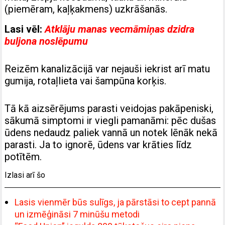
(piemēram, kaļķakmens) uzkrāšanās.
Lasi vēl:
Atklāju manas vecmāmiņas dzidra
buljona noslēpumu
Reizēm kanalizācijā var nejauši iekrist arī matu
gumija, rotaļlieta vai šampūna korķis.
Tā kā aizsērējums parasti veidojas pakāpeniski,
sākumā simptomi ir viegli pamanāmi: pēc dušas
ūdens nedaudz paliek vannā un notek lēnāk nekā
parasti. Ja to ignorē, ūdens var krāties līdz
potītēm.
Izlasi arī šo
Lasis vienmēr būs sulīgs, ja pārstāsi to cept pannā
un izmēģināsi 7 minūšu metodi