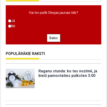
Vai tev patīk Olesjas jaunais tēls?
Jā
Nē
Balso
POPULĀRĀKIE RAKSTI
Raganu stunda: ko tas nozīmē, ja
bieži pamostaties pulksten 3:00