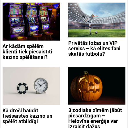
Privātās ložas un VIP
Ar kādām spēlēm
serviss – kā elites fani
klienti tiek piesaistīti
skatās futbolu?
kazino spēlēšanai?
3 zodiaka zīmēm jābūt
Kā droši baudīt
piesardzīgām –
tiešsaistes kazino un
Helovīna enerģija var
spēlēt atbildīgi
izraisīt dažus