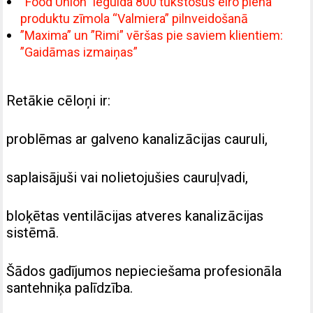
“Food Union” iegulda 800 tūkstošus eiro piena
produktu zīmola “Valmiera” pilnveidošanā
”Maxima” un ”Rimi” vēršas pie saviem klientiem:
”Gaidāmas izmaiņas”
Retākie cēloņi ir:
problēmas ar galveno kanalizācijas cauruli,
saplaisājuši vai nolietojušies cauruļvadi,
bloķētas ventilācijas atveres kanalizācijas
sistēmā.
Šādos gadījumos nepieciešama profesionāla
santehniķa palīdzība.