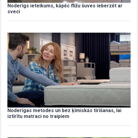
Noderīgs ieteikums, kāpēc flīžu šuves ieberzēt ar
sveci
Noderīgas metodes un bez ķīmiskās tīrīšanas, lai
iztīrītu matraci no traipiem