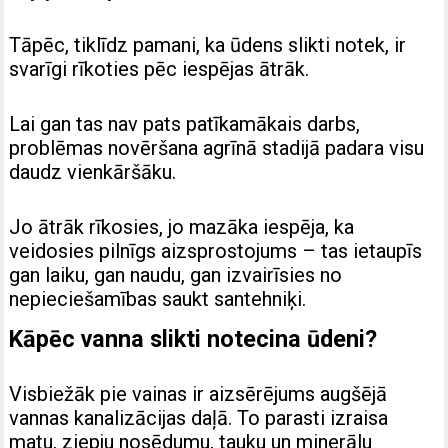
Tāpēc, tiklīdz pamani, ka ūdens slikti notek, ir
svarīgi rīkoties pēc iespējas ātrāk.
Lai gan tas nav pats patīkamākais darbs,
problēmas novēršana agrīnā stadijā padara visu
daudz vienkāršāku.
Jo ātrāk rīkosies, jo mazāka iespēja, ka
veidosies pilnīgs aizsprostojums – tas ietaupīs
gan laiku, gan naudu, gan izvairīsies no
nepieciešamības saukt santehniķi.
Kāpēc vanna slikti notecina ūdeni?
Visbiežāk pie vainas ir aizsērējums augšējā
vannas kanalizācijas daļā. To parasti izraisa
matu, ziepju nosēdumu, tauku un minerālu