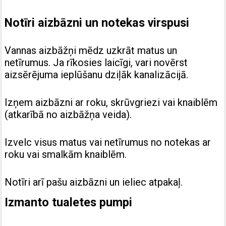
Notīri aizbāzni un notekas virspusi
Vannas aizbāžņi mēdz uzkrāt matus un
netīrumus. Ja rīkosies laicīgi, vari novērst
aizsērējuma ieplūšanu dziļāk kanalizācijā.
Izņem aizbāzni ar roku, skrūvgriezi vai knaiblēm
(atkarībā no aizbāžņa veida).
Izvelc visus matus vai netīrumus no notekas ar
roku vai smalkām knaiblēm.
Notīri arī pašu aizbāzni un ieliec atpakaļ.
Izmanto tualetes pumpi