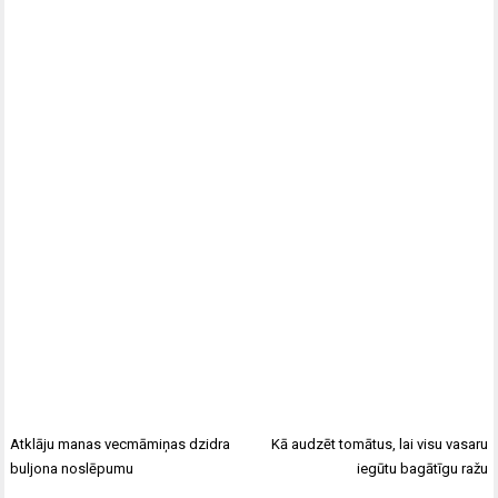
Atklāju manas vecmāmiņas dzidra
Kā audzēt tomātus, lai visu vasaru
buljona noslēpumu
iegūtu bagātīgu ražu