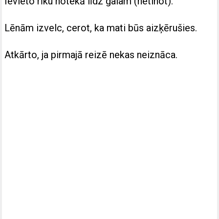
Ievieto rīku notekā līdz galam (netinot).
Lēnām izvelc, cerot, ka mati būs aizķērušies.
Atkārto, ja pirmajā reizē nekas neiznāca.