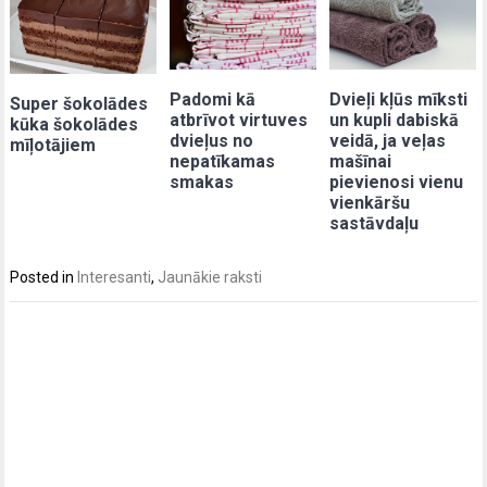
Padomi kā
Dvieļi kļūs mīksti
Super šokolādes
atbrīvot virtuves
un kupli dabiskā
kūka šokolādes
dvieļus no
veidā, ja veļas
mīļotājiem
nepatīkamas
mašīnai
smakas
pievienosi vienu
vienkāršu
sastāvdaļu
Posted in
Interesanti
,
Jaunākie raksti
Post
navigation