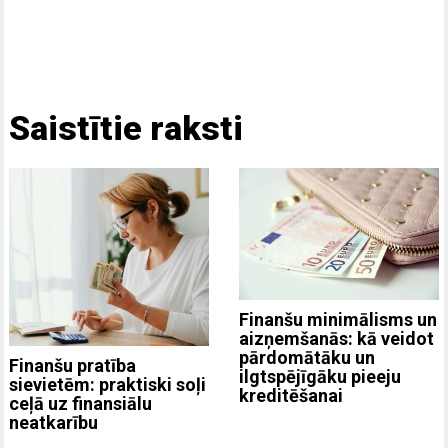
Saistītie raksti
Finanšu minimālisms un
aizņemšanās: kā veidot
pārdomātāku un
Finanšu pratība
ilgtspējīgāku pieeju
sievietēm: praktiski soļi
kreditēšanai
ceļā uz finansiālu
neatkarību