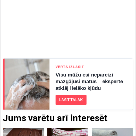
VĒRTS IZLASĪT
Visu mūžu esi nepareizi
mazgājusi matus – eksperte
atklāj lielāko kļūdu
LASĪT TĀLĀK
Jums varētu arī interesēt