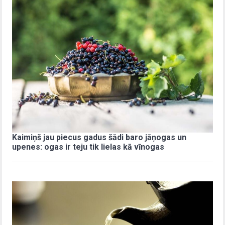
Kaimiņš jau piecus gadus šādi baro jāņogas un
upenes: ogas ir teju tik lielas kā vīnogas