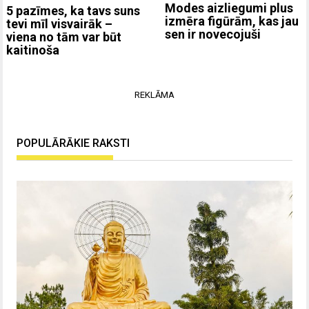
Modes aizliegumi plus
5 pazīmes, ka tavs suns
izmēra figūrām, kas jau
tevi mīl visvairāk –
sen ir novecojuši
viena no tām var būt
kaitinoša
REKLĀMA
POPULĀRĀKIE RAKSTI