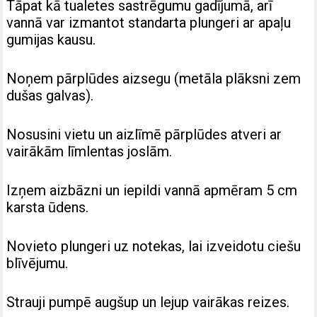
Tāpat kā tualetes sastrēgumu gadījumā, arī
vannā var izmantot standarta plungeri ar apaļu
gumijas kausu.
Noņem pārplūdes aizsegu (metāla plāksni zem
dušas galvas).
Nosusini vietu un aizlīmē pārplūdes atveri ar
vairākām līmlentas joslām.
Izņem aizbāzni un iepildi vannā apmēram 5 cm
karsta ūdens.
Novieto plungeri uz notekas, lai izveidotu ciešu
blīvējumu.
Strauji pumpē augšup un lejup vairākas reizes.