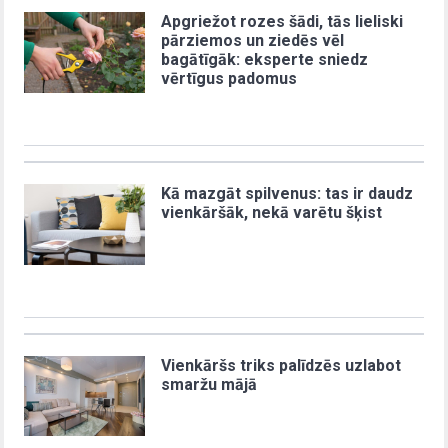
Apgriežot rozes šādi, tās lieliski
pārziemos un ziedēs vēl
bagātīgāk: eksperte sniedz
vērtīgus padomus
Kā mazgāt spilvenus: tas ir daudz
vienkāršāk, nekā varētu šķist
Vienkāršs triks palīdzēs uzlabot
smaržu mājā