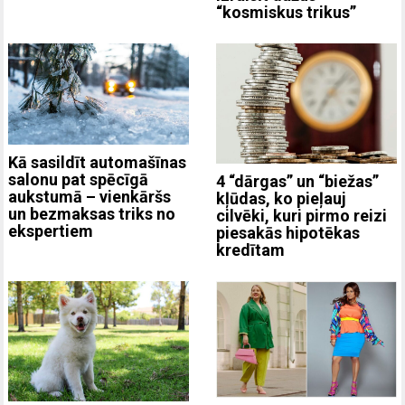
“kosmiskus trikus”
Kā sasildīt automašīnas
salonu pat spēcīgā
4 “dārgas” un “biežas”
aukstumā – vienkāršs
kļūdas, ko pieļauj
un bezmaksas triks no
cilvēki, kuri pirmo reizi
ekspertiem
piesakās hipotēkas
kredītam