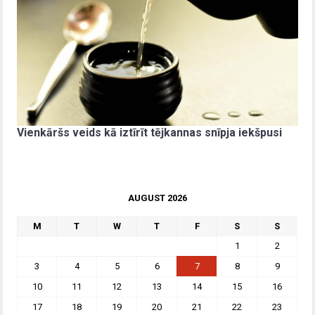
Vienkāršs veids kā iztīrīt tējkannas snīpja iekšpusi
AUGUST 2026
M
T
W
T
F
S
S
1
2
3
4
5
6
7
8
9
10
11
12
13
14
15
16
17
18
19
20
21
22
23