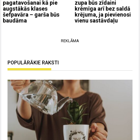
pagatavošanai kā pie
zupa būs zīdaini
augstākās klases
krēmīga arī bez saldā
šefpavāra – garša būs
krējuma, ja pievienosi
baudāma
vienu sastāvdaļu
REKLĀMA
POPULĀRĀKIE RAKSTI