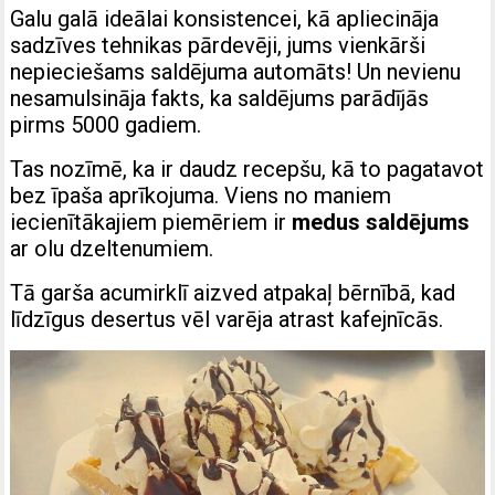
Galu galā ideālai konsistencei, kā apliecināja
sadzīves tehnikas pārdevēji, jums vienkārši
nepieciešams saldējuma automāts! Un nevienu
nesamulsināja fakts, ka saldējums parādījās
pirms 5000 gadiem.
Tas nozīmē, ka ir daudz recepšu, kā to pagatavot
bez īpaša aprīkojuma. Viens no maniem
iecienītākajiem piemēriem ir
medus saldējums
ar olu dzeltenumiem.
Tā garša acumirklī aizved atpakaļ bērnībā, kad
līdzīgus desertus vēl varēja atrast kafejnīcās.