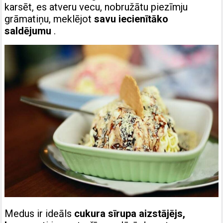
karsēt, es atveru vecu, nobružātu piezīmju
grāmatiņu, meklējot
savu iecienītāko
saldējumu
.
Medus ir ideāls
cukura sīrupa aizstājējs,