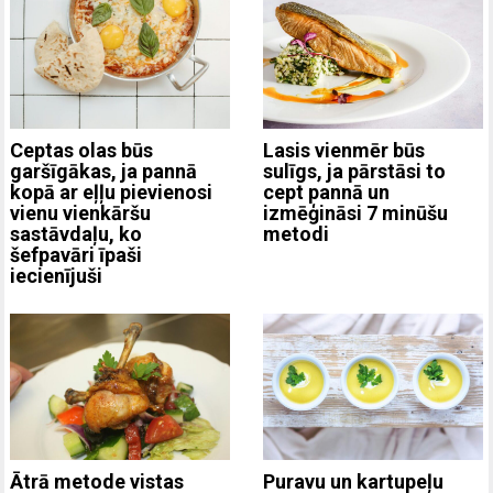
Ceptas olas būs
Lasis vienmēr būs
garšīgākas, ja pannā
sulīgs, ja pārstāsi to
kopā ar eļļu pievienosi
cept pannā un
vienu vienkāršu
izmēģināsi 7 minūšu
sastāvdaļu, ko
metodi
šefpavāri īpaši
iecienījuši
Ātrā metode vistas
Puravu un kartupeļu