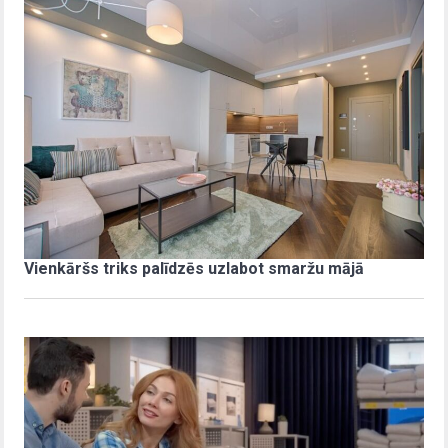
Vienkāršs triks palīdzēs uzlabot smaržu mājā