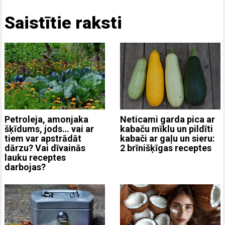
Saistītie raksti
Neticami garda pica ar
Petroleja, amonjaka
kabaču mīklu un pildīti
šķīdums, jods… vai ar
kabači ar gaļu un sieru:
tiem var apstrādāt
2 brīnišķīgas receptes
dārzu? Vai dīvainās
lauku receptes
darbojas?