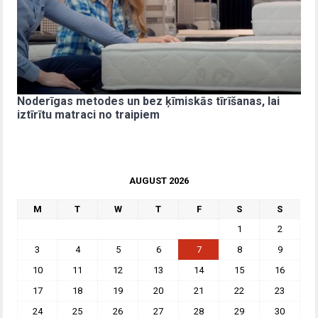
Noderīgas metodes un bez ķīmiskās tīrīšanas, lai
iztīrītu matraci no traipiem
AUGUST 2026
M
T
W
T
F
S
S
1
2
3
4
5
6
7
8
9
10
11
12
13
14
15
16
17
18
19
20
21
22
23
24
25
26
27
28
29
30