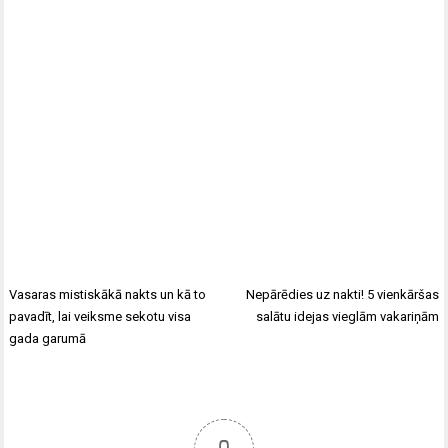
Vasaras mistiskākā nakts un kā to
Nepārēdies uz nakti! 5 vienkāršas
pavadīt, lai veiksme sekotu visa
salātu idejas vieglām vakariņām
gada garumā