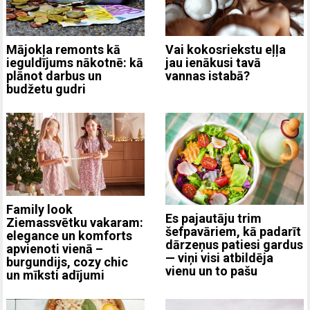
Mājokļa remonts kā
Vai kokosriekstu eļļa
ieguldījums nākotnē: kā
jau ienākusi tavā
plānot darbus un
vannas istabā?
budžetu gudri
Family look
Es pajautāju trim
Ziemassvētku vakaram:
šefpavāriem, kā padarīt
elegance un komforts
dārzeņus patiesi gardus
apvienoti vienā –
— viņi visi atbildēja
burgundijs, cozy chic
vienu un to pašu
un mīksti adījumi