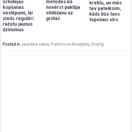
orhidejas
metodes kā
kreklu, un mēs
kopšanas
novērst paklāja
tev pateiksim,
noslēpumi, lai
slīdēšanu uz
kāds būs tavs
zieds regulāri
grīdas
topošais vīrs
ražotu jaunus
dzinumus
Posted in
Jaunākie raksti
,
Padomi un Receptes
,
Svarīgi
Post
navigation