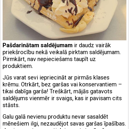
Pašdarinātam saldējumam
ir daudz vairāk
priekšrocību nekā veikalā pirktam saldējumam.
Pirmkārt, nav nepieciešams taupīt uz
produktiem.
Jūs varat sevi iepriecināt ar pirmās klases
krēmu. Otrkārt,
bez garšas vai konservantiem
–
tikai dabīga garša! Treškārt, mājās gatavots
saldējums vienmēr ir svaigs, kas ir pavisam cits
stāsts.
Galu galā nevienu produktu nevar sasaldēt
mēnešiem ilgi, nezaudējot savas garšas īpašības.