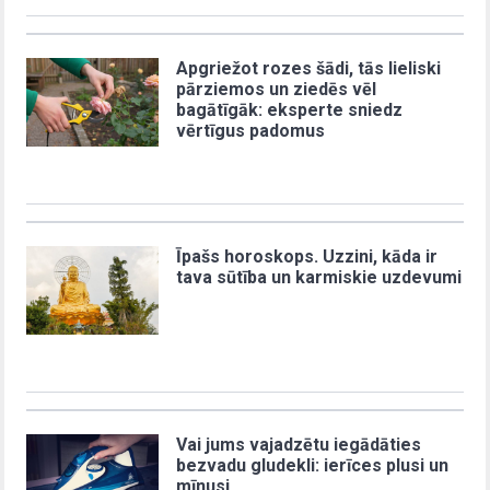
Apgriežot rozes šādi, tās lieliski
pārziemos un ziedēs vēl
bagātīgāk: eksperte sniedz
vērtīgus padomus
Īpašs horoskops. Uzzini, kāda ir
tava sūtība un karmiskie uzdevumi
Vai jums vajadzētu iegādāties
bezvadu gludekli: ierīces plusi un
mīnusi