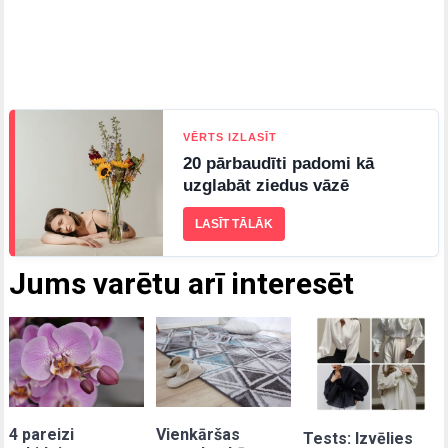
VĒRTS IZLASĪT
20 pārbaudīti padomi kā
uzglabāt ziedus vāzē
LASĪT TĀLĀK
Jums varētu arī interesēt
4 pareizi
Vienkāršas
Tests: Izvēlies