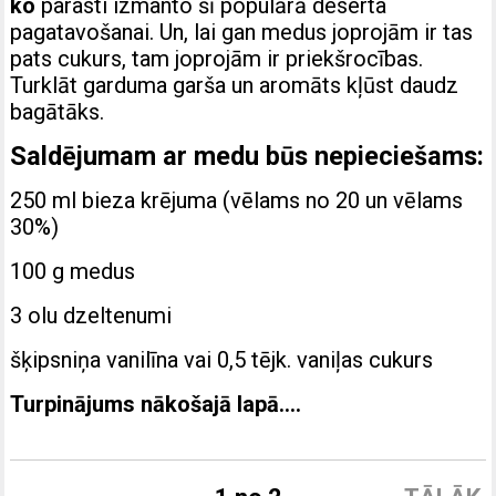
ko
parasti izmanto šī populārā deserta
pagatavošanai. Un, lai gan medus joprojām ir tas
pats cukurs, tam joprojām ir priekšrocības.
Turklāt garduma garša un aromāts kļūst daudz
bagātāks.
Saldējumam ar medu būs nepieciešams:
250 ml bieza krējuma (vēlams no 20 un vēlams
30%)
100 g medus
3 olu dzeltenumi
šķipsniņa vanilīna vai 0,5 tējk. vaniļas cukurs
Turpinājums nākošajā lapā….