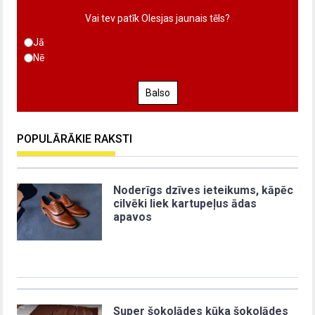
Vai tev patīk Olesjas jaunais tēls?
Jā
Nē
Balso
POPULĀRĀKIE RAKSTI
Noderīgs dzīves ieteikums, kāpēc
cilvēki liek kartupeļus ādas
apavos
Super šokolādes kūka šokolādes