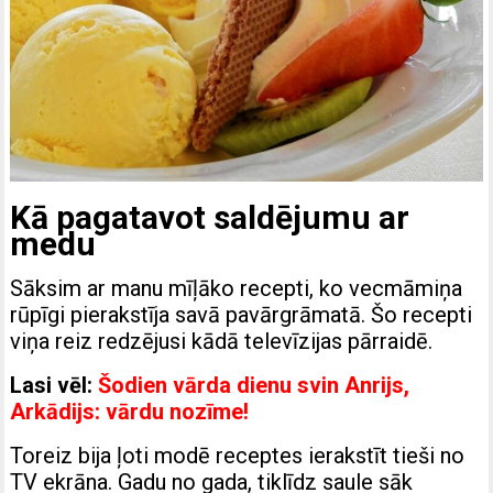
Kā pagatavot saldējumu ar
medu
Sāksim ar manu mīļāko recepti, ko vecmāmiņa
rūpīgi pierakstīja savā pavārgrāmatā. Šo recepti
viņa reiz redzējusi kādā televīzijas pārraidē.
Lasi vēl:
Šodien vārda dienu svin Anrijs,
Arkādijs: vārdu nozīme!
Toreiz bija ļoti modē receptes ierakstīt tieši no
TV ekrāna. Gadu no gada, tiklīdz saule sāk