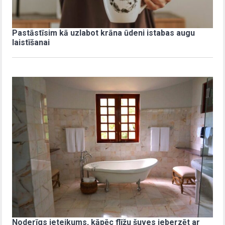
Pastāstīsim kā uzlabot krāna ūdeni istabas augu
laistīšanai
Noderīgs ieteikums, kāpēc flīžu šuves ieberzēt ar