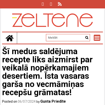
Skip
to
content
Šī medus saldējuma
recepte liks aizmirst par
veikalā nopērkamajiem
desertiem. Īsta vasaras
garša no vecmāmiņas
recepšu grāmatas!
Gunta Priedīte
Posted on
06/07/2024
by