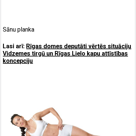
Sānu planka
Lasi arī:
Rīgas domes deputāti vērtēs situāciju
Vidzemes tirgū un Rīgas Lielo kapu attīstības
koncepciju