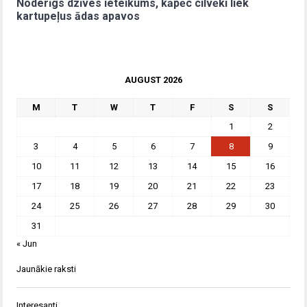
Noderīgs dzīves ieteikums, kāpēc cilvēki liek
kartupeļus ādas apavos
AUGUST 2026
M
T
W
T
F
S
S
1
2
3
4
5
6
7
8
9
10
11
12
13
14
15
16
17
18
19
20
21
22
23
24
25
26
27
28
29
30
31
« Jun
Jaunākie raksti
Interesanti