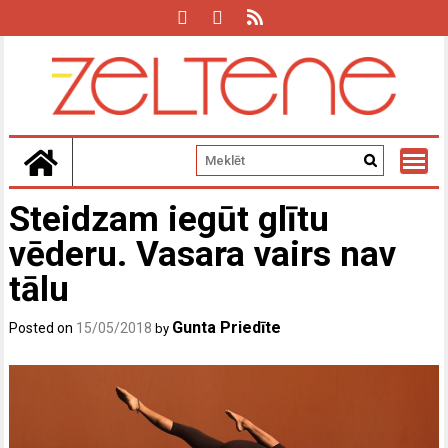
Skip
to
content
Steidzam iegūt glītu
vēderu. Vasara vairs nav
tālu
Gunta Priedīte
Posted on
15/05/2018
by