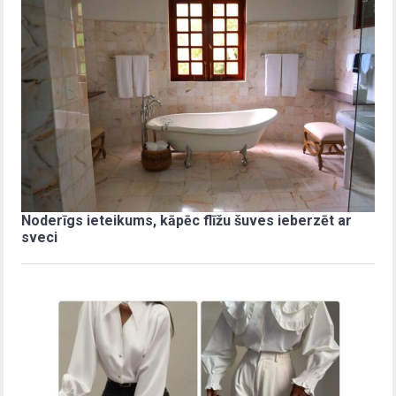
Noderīgs ieteikums, kāpēc flīžu šuves ieberzēt ar
sveci