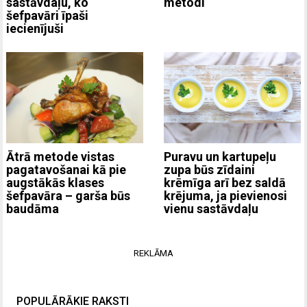
sastāvdaļu, ko
metodi
šefpavāri īpaši
iecienījuši
Ātrā metode vistas
Puravu un kartupeļu
pagatavošanai kā pie
zupa būs zīdaini
augstākās klases
krēmīga arī bez saldā
šefpavāra – garša būs
krējuma, ja pievienosi
baudāma
vienu sastāvdaļu
REKLĀMA
POPULĀRĀKIE RAKSTI