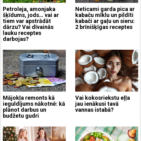
Neticami garda pica ar
Petroleja, amonjaka
kabaču mīklu un pildīti
šķīdums, jods… vai ar
kabači ar gaļu un sieru:
tiem var apstrādāt
2 brīnišķīgas receptes
dārzu? Vai dīvainās
lauku receptes
darbojas?
Mājokļa remonts kā
Vai kokosriekstu eļļa
ieguldījums nākotnē: kā
jau ienākusi tavā
plānot darbus un
vannas istabā?
budžetu gudri