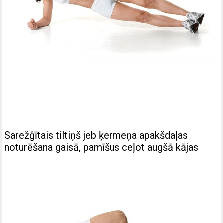
Sarežģītais tiltiņš jeb ķermeņa apakšdaļas
noturēšana gaisā, pamīšus ceļot augšā kājas