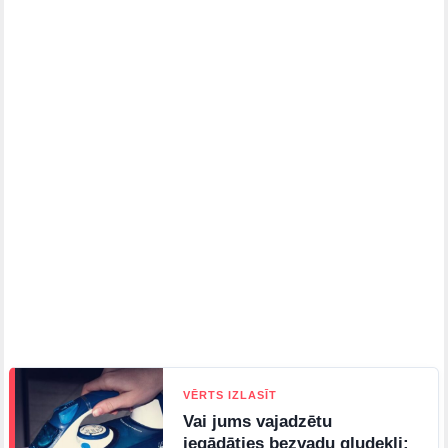
VĒRTS IZLASĪT
Vai jums vajadzētu
iegādāties bezvadu gludekli: