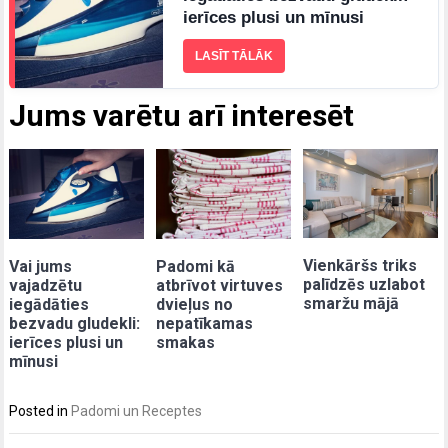
ierīces plusi un mīnusi
LASĪT TĀLĀK
Jums varētu arī interesēt
Vienkāršs triks
Vai jums
Padomi kā
palīdzēs uzlabot
vajadzētu
atbrīvot virtuves
smaržu mājā
iegādāties
dvieļus no
bezvadu gludekli:
nepatīkamas
ierīces plusi un
smakas
mīnusi
Posted in
Padomi un Receptes