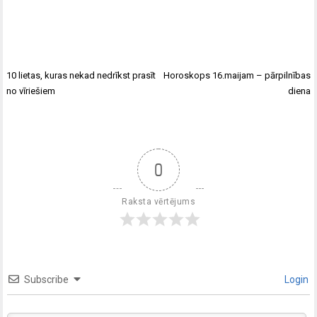
10 lietas, kuras nekad nedrīkst prasīt
Horoskops 16.maijam – pārpilnības
no vīriešiem
diena
0
Raksta vērtējums
Subscribe
Login