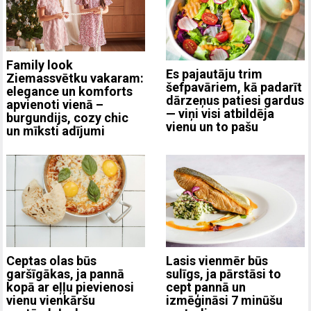
Family look
Es pajautāju trim
Ziemassvētku vakaram:
šefpavāriem, kā padarīt
elegance un komforts
dārzeņus patiesi gardus
apvienoti vienā –
— viņi visi atbildēja
burgundijs, cozy chic
vienu un to pašu
un mīksti adījumi
Ceptas olas būs
Lasis vienmēr būs
garšīgākas, ja pannā
sulīgs, ja pārstāsi to
kopā ar eļļu pievienosi
cept pannā un
vienu vienkāršu
izmēģināsi 7 minūšu