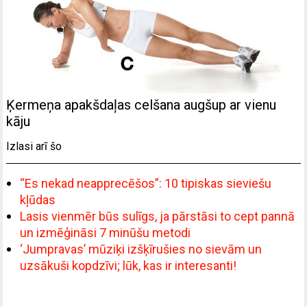
Ķermeņa apakšdaļas celšana augšup ar vienu
kāju
Izlasi arī šo
“Es nekad neapprecēšos”: 10 tipiskas sieviešu
kļūdas
Lasis vienmēr būs sulīgs, ja pārstāsi to cept pannā
un izmēģināsi 7 minūšu metodi
‘Jumpravas’ mūziķi izšķīrušies no sievām un
uzsākuši kopdzīvi; lūk, kas ir interesanti!