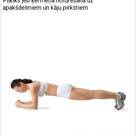
Planks jeb ķermeņa noturēšana uz
apakšdelmiem un kāju pirkstiem