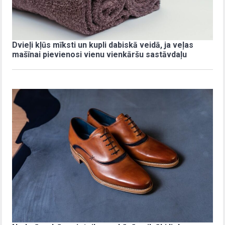
Dvieļi kļūs mīksti un kupli dabiskā veidā, ja veļas
mašīnai pievienosi vienu vienkāršu sastāvdaļu