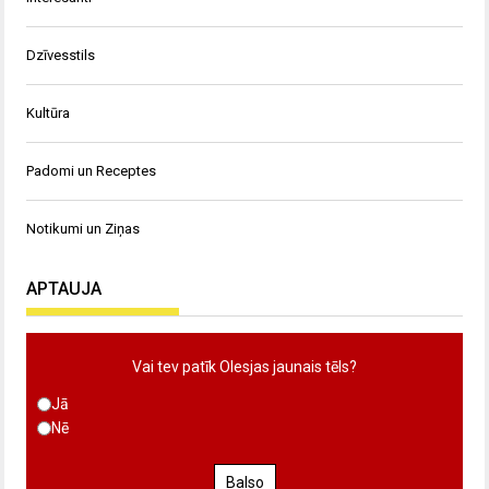
Dzīvesstils
Kultūra
Padomi un Receptes
Notikumi un Ziņas
APTAUJA
Vai tev patīk Olesjas jaunais tēls?
Jā
Nē
Balso