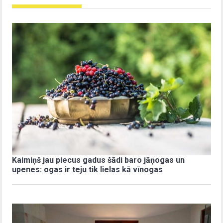
Kaimiņš jau piecus gadus šādi baro jāņogas un
upenes: ogas ir teju tik lielas kā vīnogas