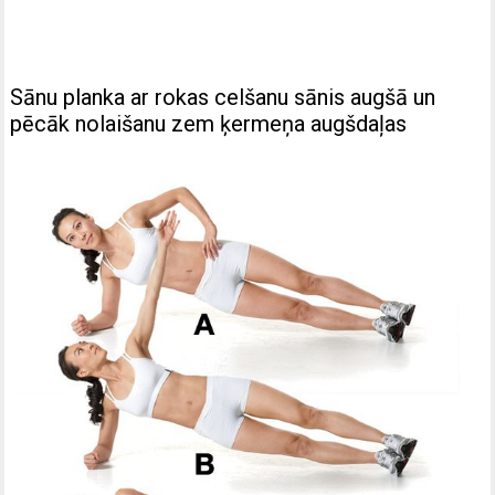
Sānu planka ar rokas celšanu sānis augšā un
pēcāk nolaišanu zem ķermeņa augšdaļas