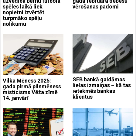
uzvedība bērnu futbola
gada februāra debesu
spēles laikā liek
vērošanas padomi
nopietni izvērtēt
turpmāko spēļu
nolikumu
SEB bankā gaidāmas
Vilka Mēness 2025:
lielas izmaiņas – kā tas
gada pirmā pilnmēness
ietekmēs bankas
misticisms Vēža zīmē
klientus
14. janvārī