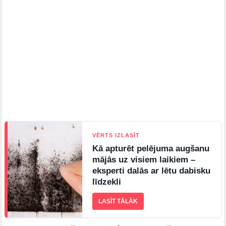
VĒRTS IZLASĪT
Kā apturēt pelējuma augšanu
mājās uz visiem laikiem –
eksperti dalās ar lētu dabisku
līdzekli
LASĪT TĀLĀK