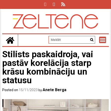
Skip
to
content
Stilists paskaidroja, vai
pastāv korelācija starp
krāsu kombināciju un
statusu
Anete Berga
Posted on
15/11/2023
by