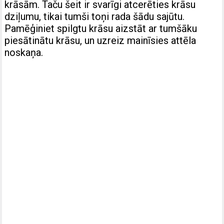
krāsām. Taču šeit ir svarīgi atcerēties krāsu
dziļumu, tikai tumši toņi rada šādu sajūtu.
Pamēģiniet spilgtu krāsu aizstāt ar tumšāku
piesātinātu krāsu, un uzreiz mainīsies attēla
noskaņa.