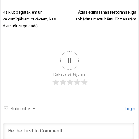
Kā kļūt bagātākiem un
Ātrās ēdināšanas restorāns Rīgā
veiksmīgākiem cilvēkiem, kas
apbēdina mazu bērnu līdz asarām
dzimuši Zirga gadā
0
Raksta vērtējums
Subscribe
Login