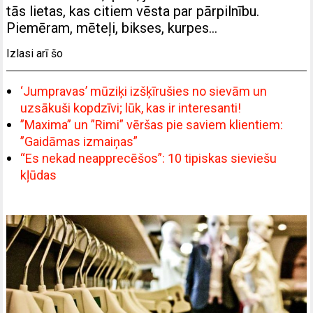
tās lietas, kas citiem vēsta par pārpilnību.
Piemēram, mēteļi, bikses, kurpes…
Izlasi arī šo
‘Jumpravas’ mūziķi izšķīrušies no sievām un
uzsākuši kopdzīvi; lūk, kas ir interesanti!
”Maxima” un ”Rimi” vēršas pie saviem klientiem:
”Gaidāmas izmaiņas”
“Es nekad neapprecēšos”: 10 tipiskas sieviešu
kļūdas