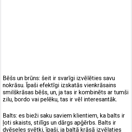
Bēšs un brūns: šeit ir svarīgi izvēlēties savu
nokrāsu. Īpaši efektīgi izskatās vienkrāsains
smilškrāsas bēšs, un, ja tas ir kombinēts ar tumši
zilu, bordo vai pelēku, tas ir vēl interesantāk.
Balts: es bieži saku saviem klientiem, ka balts ir
ļoti skaists, stilīgs un dārgs apģērbs. Balts ir
dvēseles svētki, īpaši, ja baltā krāsā izvēlaties