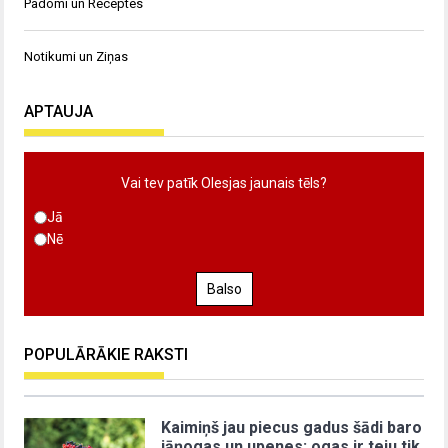
Padomi un Receptes
Notikumi un Ziņas
APTAUJA
Vai tev patīk Olesjas jaunais tēls?
Jā
Nē
Balso
POPULĀRĀKIE RAKSTI
Kaimiņš jau piecus gadus šādi baro
jāņogas un upenes: ogas ir teju tik