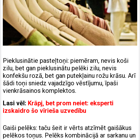
Pieklusinātie pasteļtoņi: piemēram, nevis koši
zilu, bet gan pieklusinātu pelēki zilu, nevis
konfekšu rozā, bet gan putekļainu rožu krāsu. Arī
šādi toņi sniedz vajadzīgo vēstījumu, īpaši
vienkrāsainos komplektos.
Lasi vēl:
Krāpj, bet prom neiet: eksperti
izskaidro šo vīrieša uzvedību
Gaiši pelēks: taču šeit ir vērts atzīmēt gaišākus
pelēkos toņus. Pelēks kombinācijā ar sarkanu un