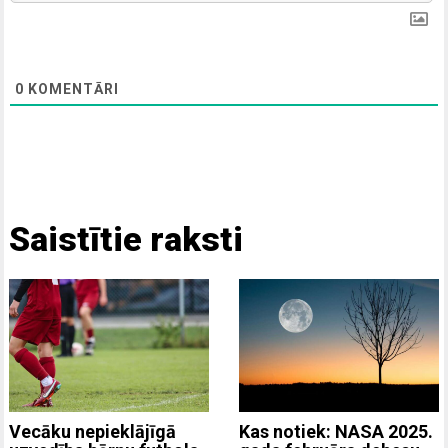
0
KOMENTĀRI
Saistītie raksti
Vecāku nepieklājīgā
Kas notiek: NASA 2025.