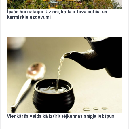
Īpašs horoskops. Uzzini, kāda ir tava sūtība un
karmiskie uzdevumi
Vienkāršs veids kā iztīrīt tējkannas snīpja iekšpusi