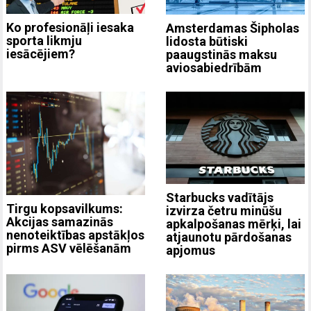
Ko profesionāļi iesaka
Amsterdamas Šipholas
sporta likmju
lidosta būtiski
iesācējiem?
paaugstinās maksu
aviosabiedrībām
Starbucks vadītājs
Tirgu kopsavilkums:
izvirza četru minūšu
Akcijas samazinās
apkalpošanas mērķi, lai
nenoteiktības apstākļos
atjaunotu pārdošanas
pirms ASV vēlēšanām
apjomus