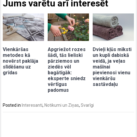
Jums varētu arī interesēt
Vienkāršas
Apgriežot rozes
Dvieļi kļūs mīksti
metodes kā
šādi, tās lieliski
un kupli dabiskā
novērst paklāja
pārziemos un
veidā, ja veļas
slīdēšanu uz
ziedēs vēl
mašīnai
grīdas
bagātīgāk:
pievienosi vienu
eksperte sniedz
vienkāršu
vērtīgus
sastāvdaļu
padomus
Posted in
Interesanti
,
Notikumi un Ziņas
,
Svarīgi
Post
navigation