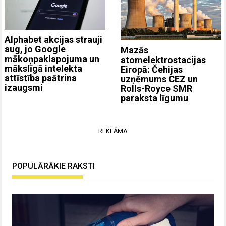
Alphabet akcijas strauji
aug, jo Google
Mazās
mākoņpaklapojuma un
atomelektrostacijas
mākslīgā intelekta
Eiropā: Čehijas
attīstība paātrina
uzņēmums CEZ un
izaugsmi
Rolls-Royce SMR
paraksta līgumu
REKLĀMA
POPULĀRĀKIE RAKSTI