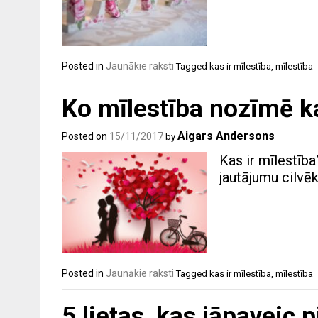
Posted in
Jaunākie raksti
Tagged
kas ir mīlestība
,
mīlestība
Ko mīlestība nozīmē k
Aigars Andersons
Posted on
15/11/2017
by
Kas ir mīlestība
jautājumu cilvēk
Posted in
Jaunākie raksti
Tagged
kas ir mīlestība
,
mīlestība
5 lietas, kas jāpaveic 