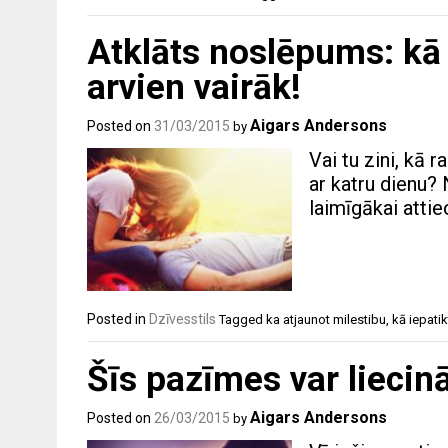
Atklāts noslēpums: kā v
arvien vairāk!
Aigars Andersons
Posted on
31/03/2015
by
Vai tu zini, kā r
ar katru dienu? 
laimīgākai attie
Posted in
Dzīvesstils
Tagged
ka atjaunot milestibu
,
kā iepatik
Šīs pazīmes var liecināt
Aigars Andersons
Posted on
26/03/2015
by