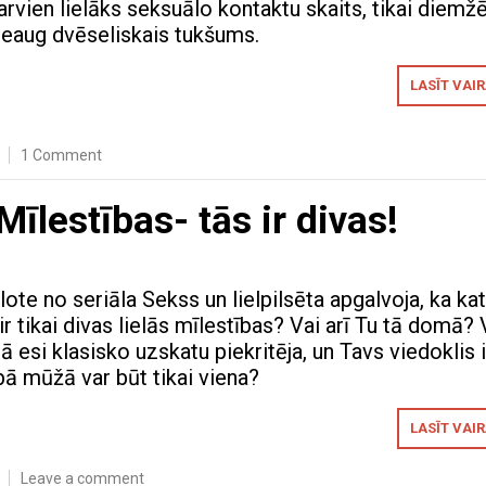
arvien lielāks seksuālo kontaktu skaits, tikai diemžē
ieaug dvēseliskais tukšums.
LASĪT VAI
1 Comment
īlestības- tās ir divas!
lote no seriāla Sekss un lielpilsēta apgalvoja, ka ka
ir tikai divas lielās mīlestības? Vai arī Tu tā domā? 
esi klasisko uzskatu piekritēja, un Tavs viedoklis i
bā mūžā var būt tikai viena?
LASĪT VAI
Leave a comment