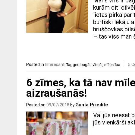
Mans vīrs ir bag
kurām citi cilvē
lietas pirka par
burtiski lēkāju 
hruščovkas pils
– tas viss man 
Posted in
Interesanti
5 
Tagged
bagāti vīrieši
,
mīlestība
6 zīmes, ka tā nav mīle
aizraušanās!
Gunta Priedīte
Posted on
09/07/2018
by
Vai jūs neesat p
jūs vienkārši ak