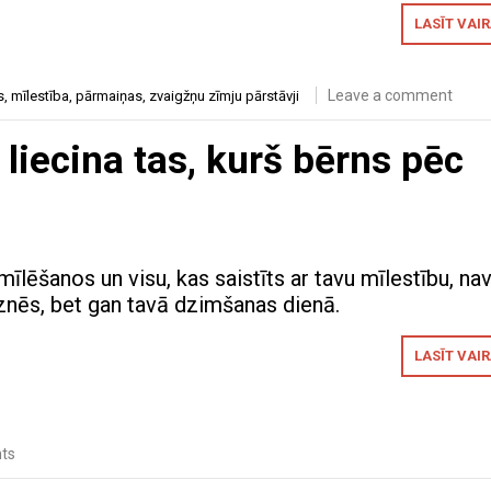
LASĪT VAI
Leave a comment
s
,
mīlestība
,
pārmaiņas
,
zvaigžņu zīmju pārstāvji
 liecina tas, kurš bērns pēc
mīlēšanos un visu, kas saistīts ar tavu mīlestību, na
gznēs, bet gan tavā dzimšanas dienā.
LASĪT VAI
ts