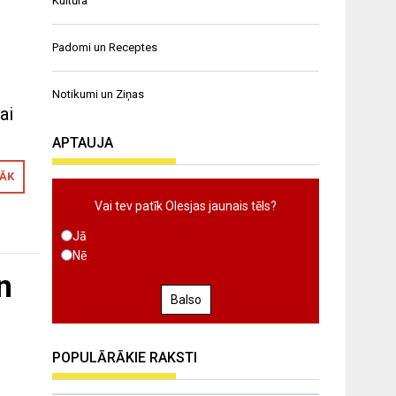
Kultūra
Padomi un Receptes
Notikumi un Ziņas
ai
APTAUJA
RĀK
Vai tev patīk Olesjas jaunais tēls?
Jā
Nē
n
Balso
POPULĀRĀKIE RAKSTI