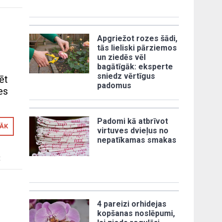
Apgriežot rozes šādi,
tās lieliski pārziemos
un ziedēs vēl
bagātīgāk: eksperte
sniedz vērtīgus
lēt
padomus
es
Padomi kā atbrīvot
RĀK
virtuves dvieļus no
nepatīkamas smakas
t
4 pareizi orhidejas
kopšanas noslēpumi,