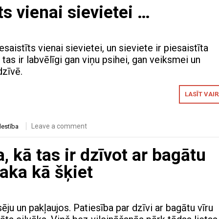
īts vienai sievietei …
iesaistīts vienai sievietei, un sieviete ir piesaistīta
 tas ir labvēlīgi gan viņu psihei, gan veiksmei un
dzīvē.
LASĪT VAI
Leave a comment
lestība
a, kā tas ir dzīvot ar bagātu
saka kā šķiet
ēju un pakļaujos. Patiesība par dzīvi ar bagātu vīru