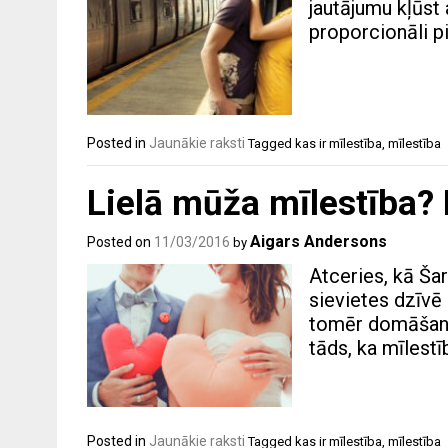
jautājumu kļūst 
proporcionāli p
Posted in
Jaunākie raksti
Tagged
kas ir mīlestība
,
mīlestība
Lielā mūža mīlestība? M
Aigars Andersons
Posted on
11/03/2016
by
Atceries, kā Šar
sievietes dzīvē 
tomēr domāšanā 
tāds, ka mīlestī
Posted in
Jaunākie raksti
Tagged
kas ir mīlestība
,
mīlestība