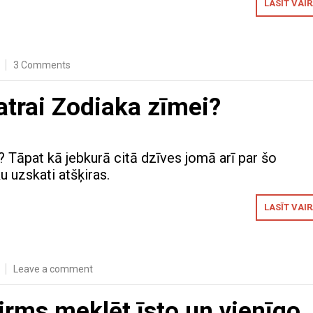
LASĪT VAI
3 Comments
atrai Zodiaka zīmei?
? Tāpat kā jebkurā citā dzīves jomā arī par šo
u uzskati atšķiras.
LASĪT VAI
Leave a comment
pirms meklēt īsto un vienīgo.