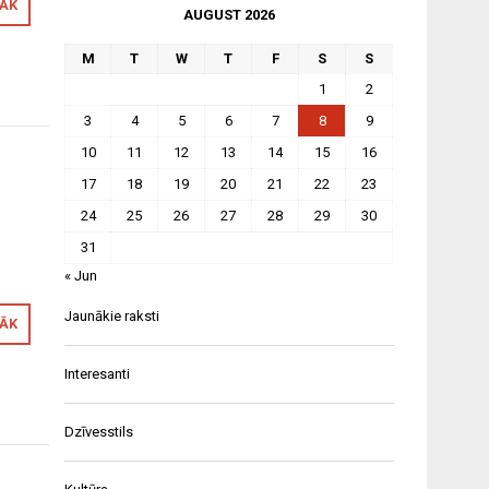
RĀK
AUGUST 2026
M
T
W
T
F
S
S
1
2
3
4
5
6
7
8
9
10
11
12
13
14
15
16
17
18
19
20
21
22
23
24
25
26
27
28
29
30
31
« Jun
Jaunākie raksti
RĀK
Interesanti
Dzīvesstils