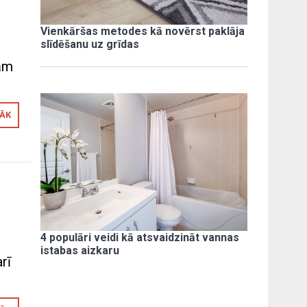
,
Vienkāršas metodes kā novērst paklāja
slīdēšanu uz grīdas
tām
RĀK
4 populāri veidi kā atsvaidzināt vannas
istabas aizkaru
rī