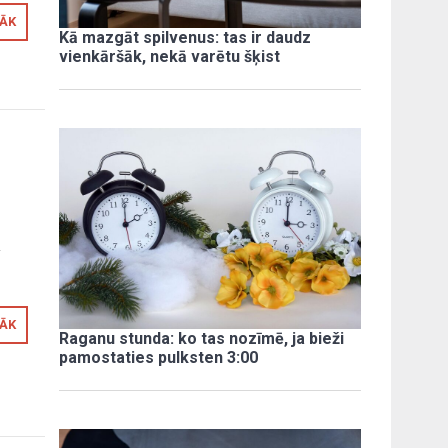
RĀK
Kā mazgāt spilvenus: tas ir daudz
vienkāršāk, nekā varētu šķist
v
RĀK
Raganu stunda: ko tas nozīmē, ja bieži
pamostaties pulksten 3:00