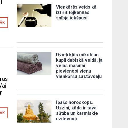
l
Vienkāršs veids kā
iztīrīt tējkannas
snīpja iekšpusi
RĀK
Dvieļi kļūs mīksti un
kupli dabiskā veidā, ja
veļas mašīnai
pievienosi vienu
vienkāršu sastāvdaļu
tras
Vai
r
Īpašs horoskops.
Uzzini, kāda ir tava
RĀK
sūtība un karmiskie
uzdevumi