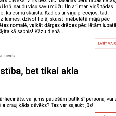
āts cilvēks. Viņš bez vilcināšanās pērk tādas lietas
ki krāj naudu visu savu mūžu. Un arī man viņš tādas
 to, ka esmu skaista. Kad es ar viņu precējos, tad
aiz laimes: dzīvot lielā, skaisti mēbelētā mājā pēc
ētas nomalē, valkāt dārgas drēbes pēc lētām lupa
šķita kā sapnis! Kāzu dienā…
LASĪT VAI
Comments
stība, bet tikai akla
ārliecināts, vai jums patiešām patīk šī persona, vai a
li aizrauj kāds cilvēks? Tas var sajaukt jūs!