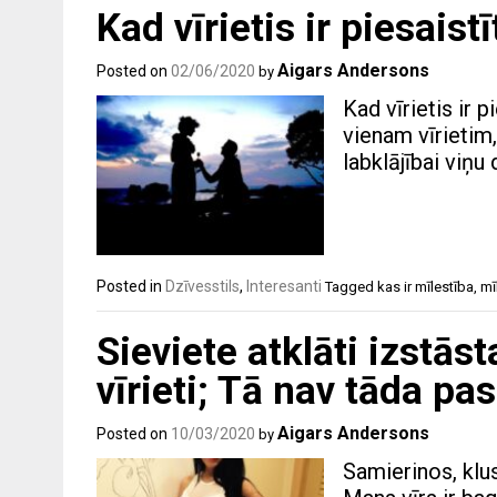
Kad vīrietis ir piesaist
Aigars Andersons
Posted on
02/06/2020
by
Kad vīrietis ir p
vienam vīrietim,
labklājībai viņu 
Posted in
Dzīvesstils
,
Interesanti
Tagged
kas ir mīlestība
,
mī
Sieviete atklāti izstāst
vīrieti; Tā nav tāda pa
Aigars Andersons
Posted on
10/03/2020
by
Samierinos, klus