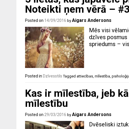
Noteikti ņem vērā – #3
Aigars Andersons
Posted on
14/09/2016
by
Mēs visi vēlami
dzīves posmus p
spriedums – vis
Posted in
Dzīvesstils
Tagged
attiecības
,
mīlestība
,
psiholoģij
Kas ir mīlestība, jeb k
mīlestību
Aigars Andersons
Posted on
29/03/2016
by
Dvēseliski iztuk