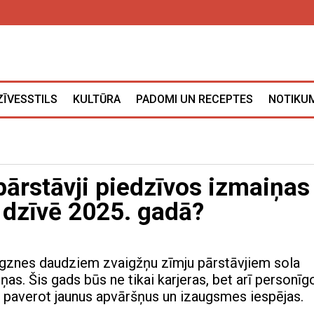
ZĪVESSTILS
KULTŪRA
PADOMI UN RECEPTES
NOTIKUM
pārstāvji piedzīvos izmaiņas
 dzīvē 2025. gadā?
igznes daudziem zvaigžņu zīmju pārstāvjiem sola
as. Šis gads būs ne tikai karjeras, bet arī personīg
s, paverot jaunus apvāršņus un izaugsmes iespējas.