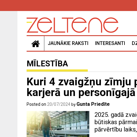
Skip
to
content
JAUNĀKIE RAKSTI
INTERESANTI
D
MĪLESTĪBA
Kuri 4 zvaigžņu zīmju 
karjerā un personīgajā
Gunta Priedīte
Posted on
20/07/2024
by
2025. gadā zva
būtiskas pārmaiņ
pārvērtību laik