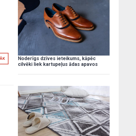
Noderīgs dzīves ieteikums, kāpēc
RĀK
cilvēki liek kartupeļus ādas apavos