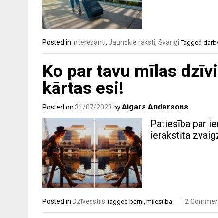
Posted in
Interesanti
,
Jaunākie raksti
,
Svarīgi
Tagged
darb
Ko par tavu mīlas dzīvi
kārtas esi!
Aigars Andersons
Posted on
31/07/2023
by
Patiesība par ie
ierakstīta zvai
Posted in
Dzīvesstils
2 Commen
Tagged
bērni
,
mīlestība