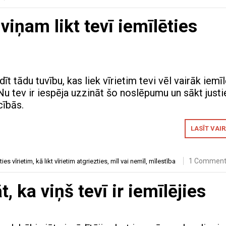
iņam likt tevī iemīlēties
adīt tādu tuvību, kas liek vīrietim tevi vēl vairāk iemī
Nu tev ir iespēja uzzināt šo noslēpumu un sākt justi
cībās.
LASĪT VAI
1 Commen
ties vīrietim
,
kā likt vīrietim atgriezties
,
mīl vai nemīl
,
mīlestība
, ka viņš tevī ir iemīlējies