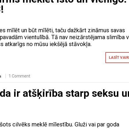
!
es mīlēt un būt mīlēti, taču dažkārt zināmus savas
avadām vientulībā. Tā nav neizārstējama slimība v
s atkarīgs no mūsu iekšējā stāvokļa.
LASĪT VAI
1 Comment
a
āda ir atšķirība starp seksu u
šots cilvēks meklē mīlestību. Gluži vai par goda