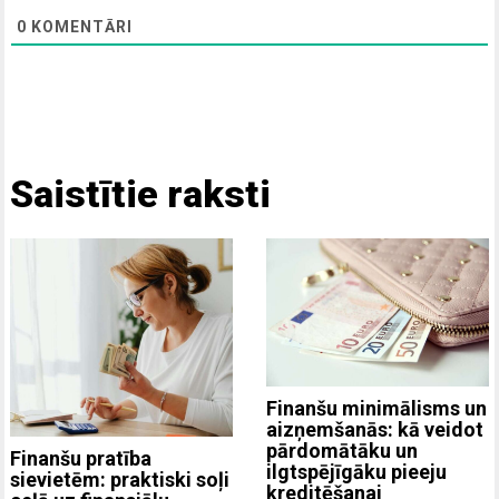
0
KOMENTĀRI
Saistītie raksti
Finanšu minimālisms un
aizņemšanās: kā veidot
pārdomātāku un
Finanšu pratība
ilgtspējīgāku pieeju
sievietēm: praktiski soļi
kreditēšanai