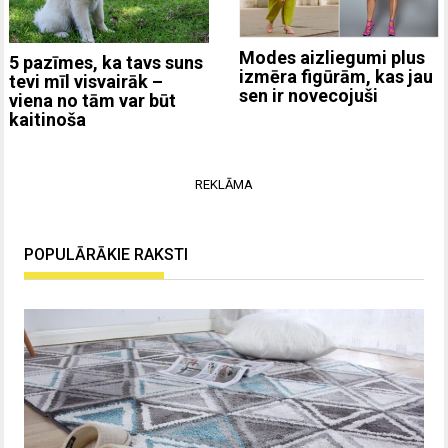
Modes aizliegumi plus
5 pazīmes, ka tavs suns
izmēra figūrām, kas jau
tevi mīl visvairāk –
sen ir novecojuši
viena no tām var būt
kaitinoša
REKLĀMA
POPULĀRĀKIE RAKSTI