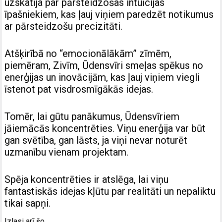
uzskatīja par pārsteidzošas intuīcijas
īpašniekiem, kas ļauj viņiem paredzēt notikumus
ar pārsteidzošu precizitāti.
Atšķirībā no “emocionālākām” zīmēm,
piemēram, Zivīm, Ūdensvīri smeļas spēkus no
enerģijas un inovācijām, kas ļauj viņiem viegli
īstenot pat visdrosmīgākās idejas.
Tomēr, lai gūtu panākumus, Ūdensvīriem
jāiemācās koncentrēties. Viņu enerģija var būt
gan svētība, gan lāsts, ja viņi nevar noturēt
uzmanību vienam projektam.
Spēja koncentrēties ir atslēga, lai viņu
fantastiskās idejas kļūtu par realitāti un nepaliktu
tikai sapņi.
Izlasi arī šo