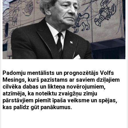
Padomju mentālists un prognozētājs Volfs
Mesings, kurš pazīstams ar saviem dziļajiem
cilvēka dabas un likteņa novērojumiem,
atzīmēja, ka noteiktu zvaigžņu zīmju
pārstāvjiem piemīt īpaša veiksme un spējas,
kas palīdz gūt panākumus.