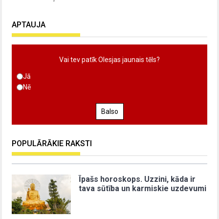
APTAUJA
Vai tev patīk Olesjas jaunais tēls?
Jā
Nē
Balso
POPULĀRĀKIE RAKSTI
Īpašs horoskops. Uzzini, kāda ir
tava sūtība un karmiskie uzdevumi