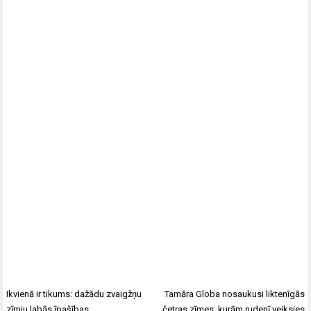
Ikvienā ir tikums: dažādu zvaigžņu
Tamāra Globa nosaukusi liktenīgās
zīmju labās īpašības
četras zīmes, kurām rudenī veiksies