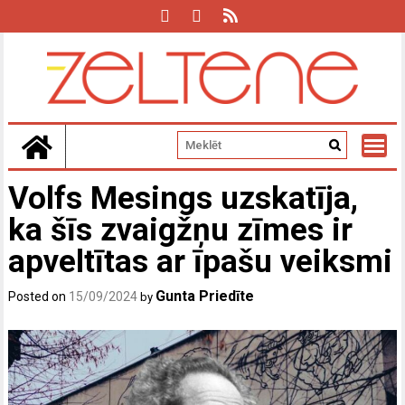
Skip
to
content
Volfs Mesings uzskatīja,
ka šīs zvaigžņu zīmes ir
apveltītas ar īpašu veiksmi
Gunta Priedīte
Posted on
15/09/2024
by