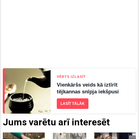
VĒRTS IZLASĪT
Vienkāršs veids kā iztīrīt
tējkannas snīpja iekšpusi
LASĪT TĀLĀK
Jums varētu arī interesēt