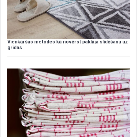
Vienkāršas metodes kā novērst paklāja slīdēšanu uz
grīdas