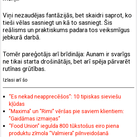
Viņi nezaudējas fantāzijās, bet skaidri saprot, ko
tieši vēlas sasniegt un kā to sasniegt. Šis
reālisms un praktiskums padara tos veiksmīgus
jebkurā darbā.
Tomēr pareģotājs arī brīdināja: Aunam ir svarīgs
ne tikai starta drošinātājs, bet arī spēja pārvarēt
rutīnas grūtības.
Izlasi arī šo
“Es nekad neapprecēšos”: 10 tipiskas sieviešu
kļūdas
”Maxima” un ”Rimi” vēršas pie saviem klientiem:
”Gaidāmas izmaiņas”
“Food Union” iegulda 800 tūkstošus eiro piena
produktu zīmola “Valmiera” pilnveidošanā