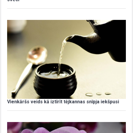
Vienkāršs veids kā iztīrīt tējkannas snīpja iekšpusi