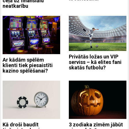
ceļā uz finansiālu
neatkarību
Privātās ložas un VIP
Ar kādām spēlēm
serviss – kā elites fani
klienti tiek piesaistīti
skatās futbolu?
kazino spēlēšanai?
3 zodiaka zīmēm jābūt
Kā droši baudīt