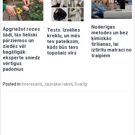
Noderīgas
Apgriežot rozes
Tests: Izvēlies
metodes un bez
šādi, tās lieliski
kreklu, un mēs
ķīmiskās
pārziemos un
tev pateiksim,
tīrīšanas, lai
ziedēs vēl
kāds būs tavs
iztīrītu matraci no
bagātīgāk:
topošais vīrs
traipiem
eksperte sniedz
vērtīgus
padomus
Posted in
Interesanti
,
Jaunākie raksti
,
Svarīgi
Post
navigation