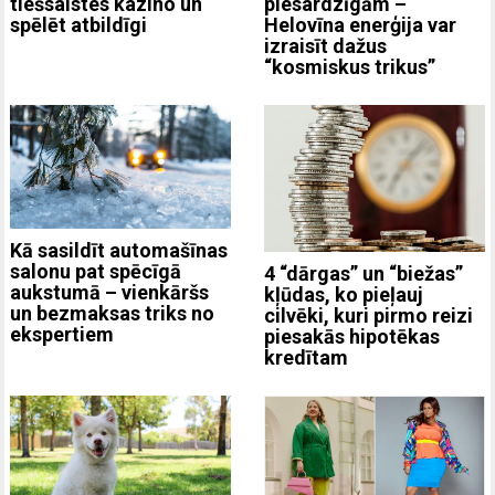
piesardzīgām –
tiešsaistes kazino un
Helovīna enerģija var
spēlēt atbildīgi
izraisīt dažus
“kosmiskus trikus”
Kā sasildīt automašīnas
salonu pat spēcīgā
4 “dārgas” un “biežas”
aukstumā – vienkāršs
kļūdas, ko pieļauj
un bezmaksas triks no
cilvēki, kuri pirmo reizi
ekspertiem
piesakās hipotēkas
kredītam