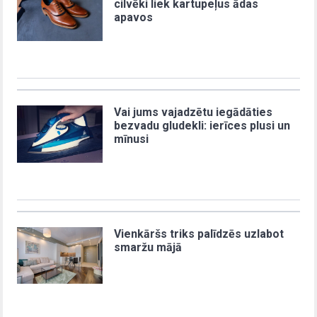
cilvēki liek kartupeļus ādas
apavos
Vai jums vajadzētu iegādāties
bezvadu gludekli: ierīces plusi un
mīnusi
Vienkāršs triks palīdzēs uzlabot
smaržu mājā