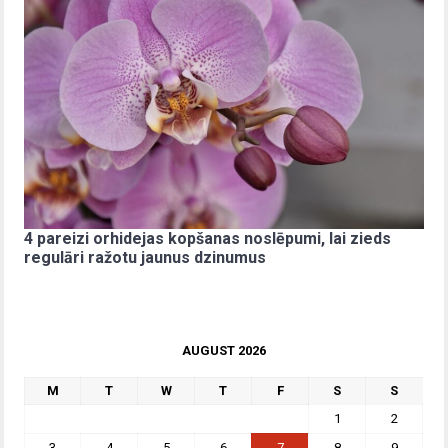
4 pareizi orhidejas kopšanas noslēpumi, lai zieds
regulāri ražotu jaunus dzinumus
AUGUST 2026
M
T
W
T
F
S
S
1
2
3
4
5
6
7
8
9