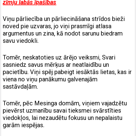
zīmju labās īpašības
Viņu pārliecība un pārliecināšana strīdos bieži
noved pie uzvaras, jo viņi prasmīgi atlasa
argumentus un zina, kā nodot sarunu biedram
savu viedokli.
Tomēr, neskatoties uz ārējo veiksmi, Svari
sasniedz savus mērķus ar neatlaidību un
pacietību. Viņi spēj pabeigt iesāktās lietas, kas ir
viena no viņu panākumu galvenajām
sastāvdaļām.
Tomēr, pēc Mesinga domām, viņiem vajadzētu
pievērst uzmanību savai tieksmei svārstīties
viedokļos, lai nezaudētu fokusu un nepalaistu
garām iespējas.