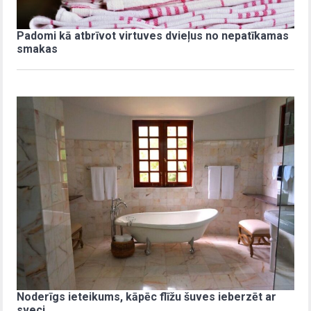
Padomi kā atbrīvot virtuves dvieļus no nepatīkamas
smakas
Noderīgs ieteikums, kāpēc flīžu šuves ieberzēt ar
sveci