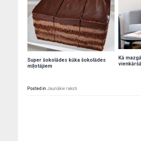
Kā mazgāt
Super šokolādes kūka šokolādes
vienkāršā
mīļotājiem
Posted in
Jaunākie raksti
Post
navigation