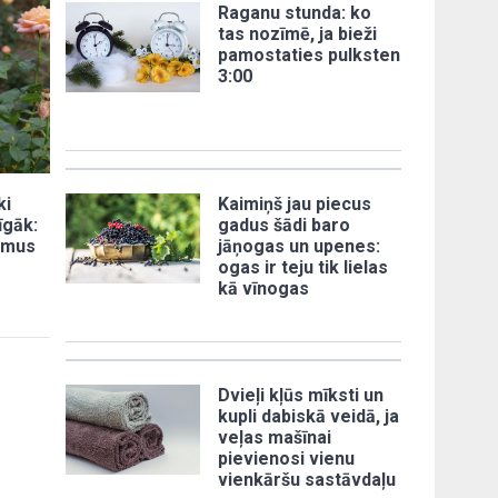
Raganu stunda: ko
tas nozīmē, ja bieži
pamostaties pulksten
3:00
ki
Kaimiņš jau piecus
īgāk:
gadus šādi baro
omus
jāņogas un upenes:
ogas ir teju tik lielas
kā vīnogas
Dvieļi kļūs mīksti un
kupli dabiskā veidā, ja
veļas mašīnai
pievienosi vienu
vienkāršu sastāvdaļu