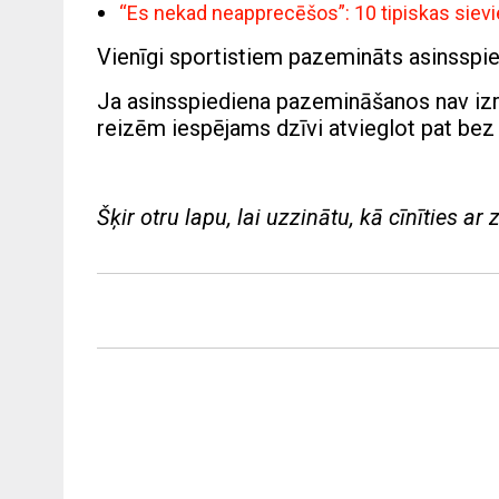
“Es nekad neapprecēšos”: 10 tipiskas siev
Vienīgi sportistiem pazemināts asinsspi
Ja asinsspiediena pazemināšanos nav izrais
reizēm iespējams dzīvi atvieglot pat bez
Šķir otru lapu, lai uzzinātu, kā cīnīties