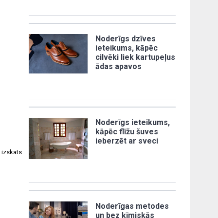
Noderīgs dzīves
ieteikums, kāpēc
cilvēki liek kartupeļus
ādas apavos
Noderīgs ieteikums,
kāpēc flīžu šuves
ieberzēt ar sveci
 izskats
Noderīgas metodes
un bez ķīmiskās