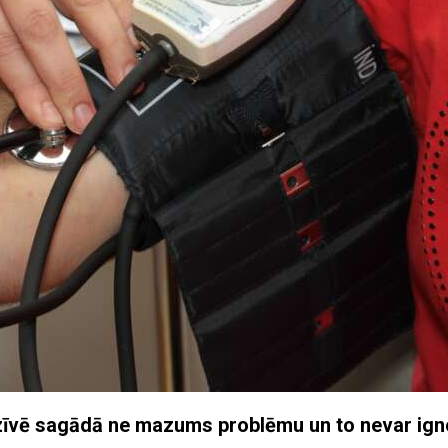
dzīvē sagādā ne mazums problēmu un to nevar ign