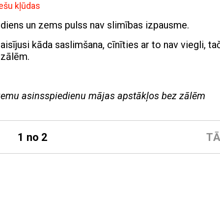
iešu kļūdas
ediens un zems pulss nav slimības izpausme.
ījusi kāda saslimšana, cīnīties ar to nav viegli, ta
 zālēm.
 ar zemu asinsspiedienu mājas apstākļos bez zālēm
1 no 2
TĀ