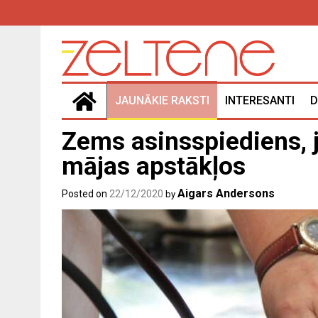
Skip
to
content
JAUNĀKIE RAKSTI
INTERESANTI
D
Zems asinsspiediens, j
mājas apstākļos
Aigars Andersons
Posted on
22/12/2020
by