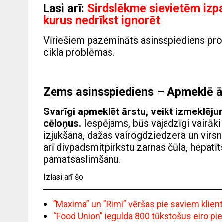
Lasi arī:
Sirdslēkme sievietēm izpa
kurus nedrīkst ignorēt
Vīriešiem pazemināts asinsspiediens pr
cikla problēmas.
Zems asinsspiediens – Apmeklē ā
Svarīgi apmeklēt ārstu, veikt izmeklēj
cēloņus.
Iespējams, būs vajadzīgi vairāki
izjukšana, dažas vairogdziedzera un virsn
arī divpadsmitpirkstu zarnas čūla, hepatī
pamatsaslimšanu.
Izlasi arī šo
”Maxima” un ”Rimi” vēršas pie saviem klie
“Food Union” iegulda 800 tūkstošus eiro pi