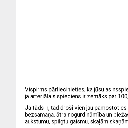
Vispirms pārliecinieties, ka jūsu asinssp
ja arteriālais spiediens ir zemāks par 1
Ja tāds ir, tad droši vien jau pamostotie
bezsamaņa, ātra nogurdināmība un biežas 
aukstumu, spilgtu gaismu, skaļām skaņām