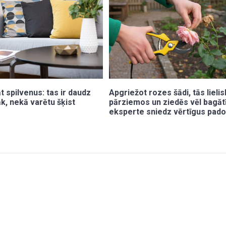
 spilvenus: tas ir daudz
Apgriežot rozes šādi, tās lielis
k, nekā varētu šķist
pārziemos un ziedēs vēl bagāt
eksperte sniedz vērtīgus pad