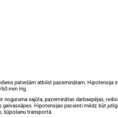
iediens patiešām atbilst pazeminātam. Hipotensija ir
00/60 mm Hg.
s ir noguruma sajūta, pazeminātas darbaspējas, reibo
galvassāpes. Hipotensijas pacienti mēdz būt jutīgi
, šūpošanu transportā.