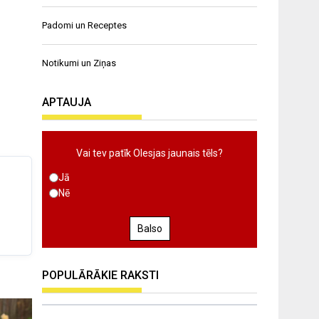
Padomi un Receptes
Notikumi un Ziņas
APTAUJA
Vai tev patīk Olesjas jaunais tēls?
Jā
Nē
Balso
POPULĀRĀKIE RAKSTI