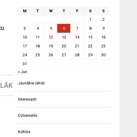
M
T
W
T
F
S
S
1
2
ču
3
4
5
6
7
8
9
10
11
12
13
14
15
16
17
18
19
20
21
22
23
24
25
26
27
28
29
30
31
« Jun
Jaunākie raksti
LĀK
Interesanti
Dzīvesstils
Kultūra