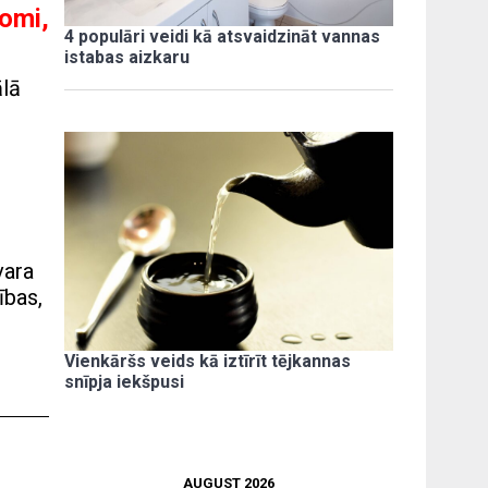
tomi,
4 populāri veidi kā atsvaidzināt vannas
istabas aizkaru
ālā
vara
ības,
Vienkāršs veids kā iztīrīt tējkannas
snīpja iekšpusi
AUGUST 2026