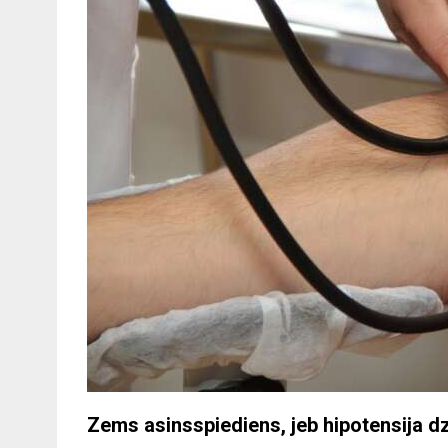
Zems asinsspiediens, jeb hipotensija 