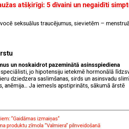
užas atšķirīgi: 5 dīvaini un negaidīti simp
ovocē seksuālus traucējumus, sievietēm – menstru
rstu
umus un noskaidrot pazeminātā asinsspiediena
 speciālisti, jo hipotensiju ietekmē hormonālā līdzs
ieru dziedzera saslimšanas, sirds un asinsvadu slim
ts, anēmija… Ja iemesls apstiprināts, sākumā ārstē
ntiem: ”Gaidāmas izmaiņas”
ena produktu zīmola “Valmiera” pilnveidošanā