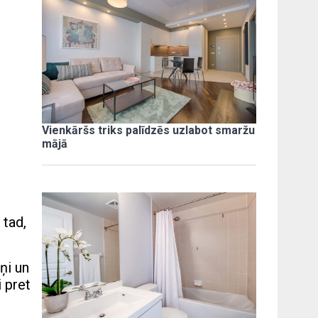
Vienkāršs triks palīdzēs uzlabot smaržu
mājā
 tad,
ņi un
 pret