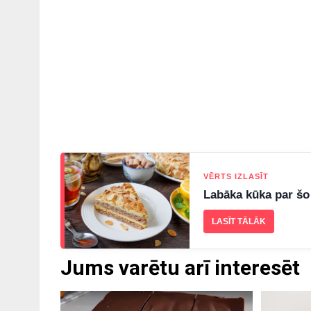
VĒRTS IZLASĪT
Labāka kūka par šo
LASĪT TĀLĀK
Jums varētu arī interesēt