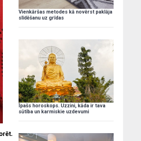
Vienkāršas metodes kā novērst paklāja
slīdēšanu uz grīdas
Īpašs horoskops. Uzzini, kāda ir tava
sūtība un karmiskie uzdevumi
orēt.