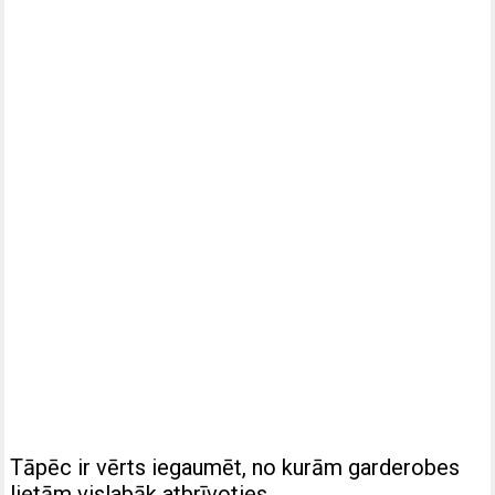
Tāpēc ir vērts iegaumēt, no kurām garderobes
lietām vislabāk atbrīvoties.