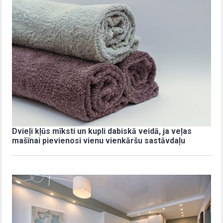
Dvieļi kļūs mīksti un kupli dabiskā veidā, ja veļas
mašīnai pievienosi vienu vienkāršu sastāvdaļu