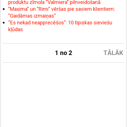
produktu zīmola “Valmiera” pilnveidošanā
”Maxima” un ”Rimi” vēršas pie saviem klientiem:
”Gaidāmas izmaiņas”
“Es nekad neapprecēšos”: 10 tipiskas sieviešu
kļūdas
1 no 2
TĀLĀK