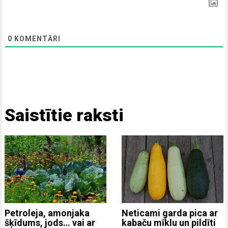
0
KOMENTĀRI
Saistītie raksti
Neticami garda pica ar
Petroleja, amonjaka
kabaču mīklu un pildīti
šķīdums, jods… vai ar