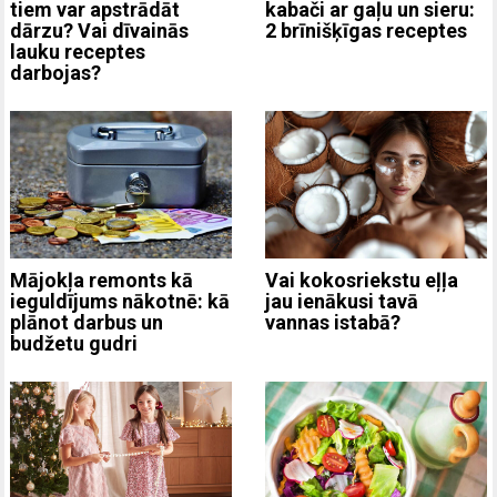
kabači ar gaļu un sieru:
tiem var apstrādāt
2 brīnišķīgas receptes
dārzu? Vai dīvainās
lauku receptes
darbojas?
Mājokļa remonts kā
Vai kokosriekstu eļļa
ieguldījums nākotnē: kā
jau ienākusi tavā
plānot darbus un
vannas istabā?
budžetu gudri