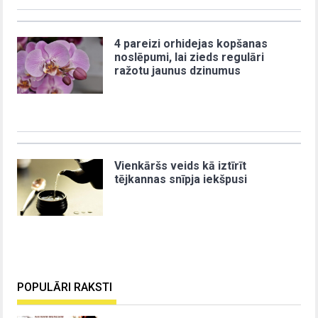
4 pareizi orhidejas kopšanas
noslēpumi, lai zieds regulāri
ražotu jaunus dzinumus
Vienkāršs veids kā iztīrīt
tējkannas snīpja iekšpusi
POPULĀRI RAKSTI