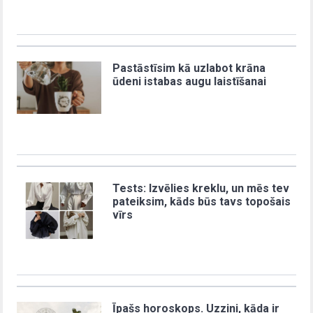
Pastāstīsim kā uzlabot krāna
ūdeni istabas augu laistīšanai
Tests: Izvēlies kreklu, un mēs tev
pateiksim, kāds būs tavs topošais
vīrs
Īpašs horoskops. Uzzini, kāda ir