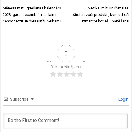
Mēness matu griešanas kalendārs
Ne tikai milti un rīvmaize:
2023. gada decembrim: lai laimi
pārsteidzoši produkti, kurus droši
nenogrieztu un piesaistītu veiksmi!
izmantot kotlešu panēšanai
0
Raksta vērtējums
Subscribe
Login