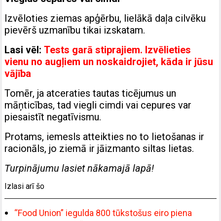
Izvēloties ziemas apģērbu, lielākā daļa cilvēku
pievērš uzmanību tikai izskatam.
Lasi vēl:
Tests garā stiprajiem. Izvēlieties
vienu no augļiem un noskaidrojiet, kāda ir jūsu
vājība
Tomēr, ja atceraties tautas ticējumus un
māņticības, tad viegli cimdi vai cepures var
piesaistīt negatīvismu.
Protams, iemesls atteikties no to lietošanas ir
racionāls, jo ziemā ir jāizmanto siltas lietas.
Turpinājumu lasiet nākamajā lapā!
Izlasi arī šo
“Food Union” iegulda 800 tūkstošus eiro piena