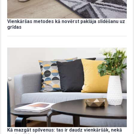
Vienkāršas metodes kā novērst paklāja slīdēšanu uz
grīdas
Kā mazgāt spilvenus: tas ir daudz vienkāršāk, nekā