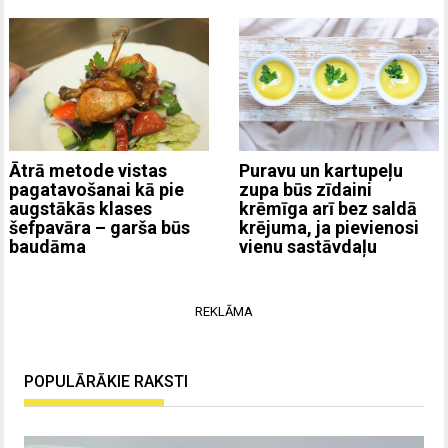
Ātrā metode vistas
Puravu un kartupeļu
pagatavošanai kā pie
zupa būs zīdaini
augstākās klases
krēmīga arī bez saldā
šefpavāra – garša būs
krējuma, ja pievienosi
baudāma
vienu sastāvdaļu
REKLĀMA
POPULĀRĀKIE RAKSTI