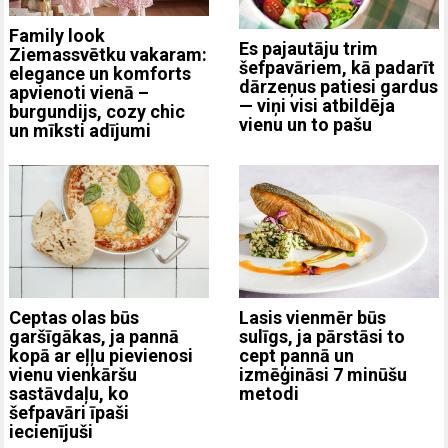
Family look
Es pajautāju trim
Ziemassvētku vakaram:
šefpavāriem, kā padarīt
elegance un komforts
dārzeņus patiesi gardus
apvienoti vienā –
— viņi visi atbildēja
burgundijs, cozy chic
vienu un to pašu
un mīksti adījumi
Ceptas olas būs
Lasis vienmēr būs
garšīgākas, ja pannā
sulīgs, ja pārstāsi to
kopā ar eļļu pievienosi
cept pannā un
vienu vienkāršu
izmēģināsi 7 minūšu
sastāvdaļu, ko
metodi
šefpavāri īpaši
iecienījuši