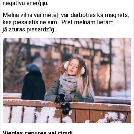
negatīvu enerģiju.
Melna vilna vai mēteļi var darboties kā magnēts,
kas piesaistīs nelaimi. Pret melnām lietām
jāizturas piesardzīgi.
Vieglas cepures vai cimdi