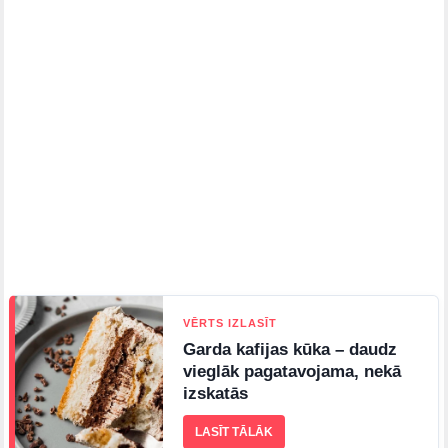
VĒRTS IZLASĪT
Garda kafijas kūka – daudz
vieglāk pagatavojama, nekā
izskatās
LASĪT TĀLĀK