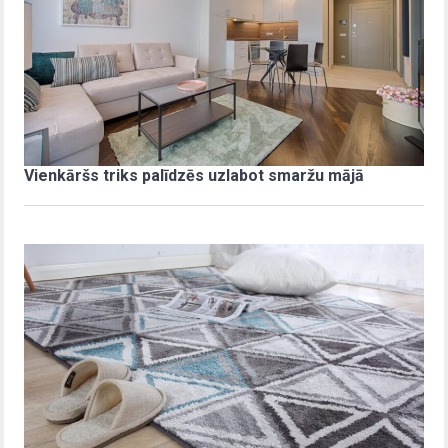
Vienkāršs triks palīdzēs uzlabot smaržu mājā