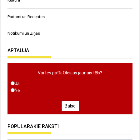
Kultūra
Padomi un Receptes
Notikumi un Ziņas
APTAUJA
Vai tev patīk Olesjas jaunais tēls?
Jā
Nē
Balso
POPULĀRĀKIE RAKSTI