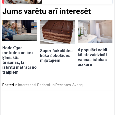
Jums varētu arī interesēt
Noderīgas
4 populāri veidi
Super šokolādes
metodes un bez
kā atsvaidzināt
kūka šokolādes
ķīmiskās
vannas istabas
mīļotājiem
tīrīšanas, lai
aizkaru
iztīrītu matraci no
traipiem
Posted in
Interesanti
,
Padomi un Receptes
,
Svarīgi
Post
navigation