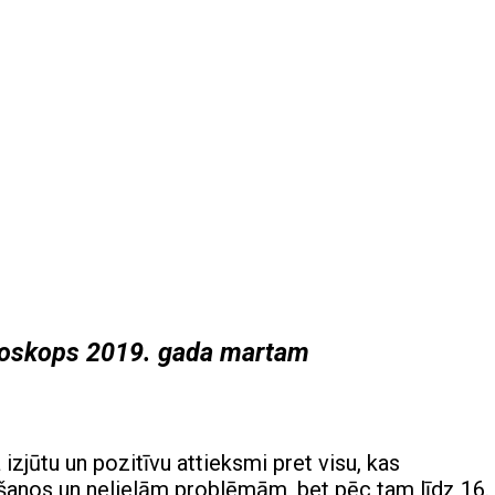
roskops 2019. gada martam
izjūtu
un pozitīvu attieksmi pret visu, kas
nāšanos un nelielām problēmām, bet pēc tam līdz 16.