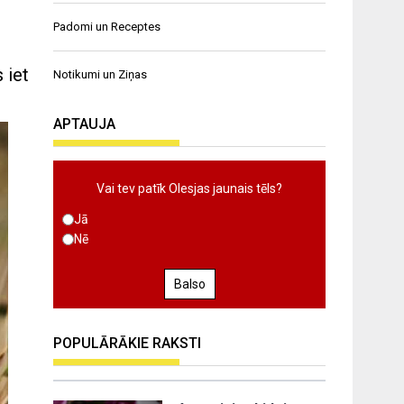
Padomi un Receptes
 iet
Notikumi un Ziņas
APTAUJA
Vai tev patīk Olesjas jaunais tēls?
Jā
Nē
Balso
POPULĀRĀKIE RAKSTI