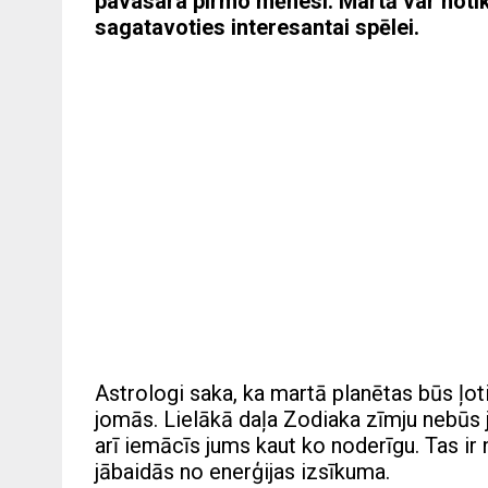
pavasara pirmo mēnesi. Martā var notikt
sagatavoties interesantai spēlei.
Astrologi saka, ka martā planētas būs ļot
jomās. Lielākā daļa Zodiaka zīmju nebūs jā
arī iemācīs jums kaut ko noderīgu. Tas ir
jābaidās no enerģijas izsīkuma.