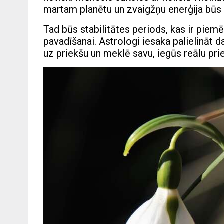
martam planētu un zvaigžņu enerģija būs
Tad būs stabilitātes periods, kas ir piemē
pavadīšanai. Astrologi iesaka palielināt da
uz priekšu un meklē savu, iegūs reālu pri