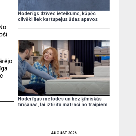
Noderīgs dzīves ieteikums, kāpēc
cilvēki liek kartupeļus ādas apavos
 No
oši
ārējo
īga
ēc
Noderīgas metodes un bez ķīmiskās
tīrīšanas, lai iztīrītu matraci no traipiem
AUGUST 2026