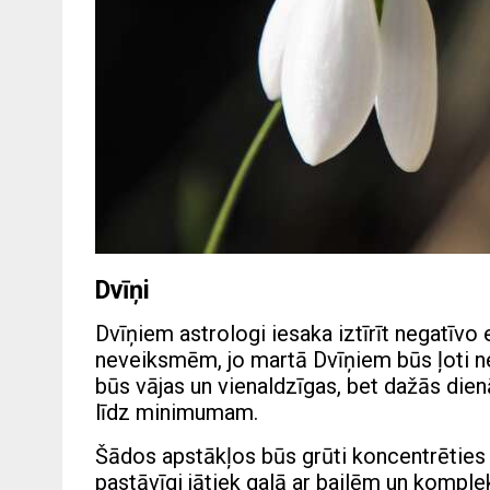
Dvīņi
Dvīņiem astrologi iesaka iztīrīt negatīvo 
neveiksmēm, jo ​​martā Dvīņiem būs ļot
būs vājas un vienaldzīgas, bet dažās dien
līdz minimumam.
Šādos apstākļos būs grūti koncentrēties 
pastāvīgi jātiek galā ar bailēm un komple