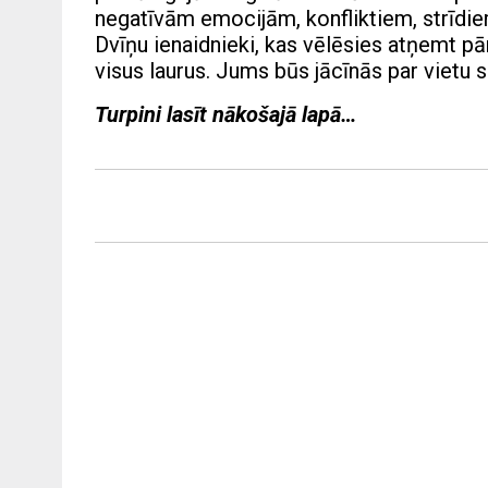
negatīvām emocijām, konfliktiem, strīdiem
Dvīņu ienaidnieki, kas vēlēsies atņemt p
visus laurus. Jums būs jācīnās par vietu s
Turpini lasīt nākošajā lapā…