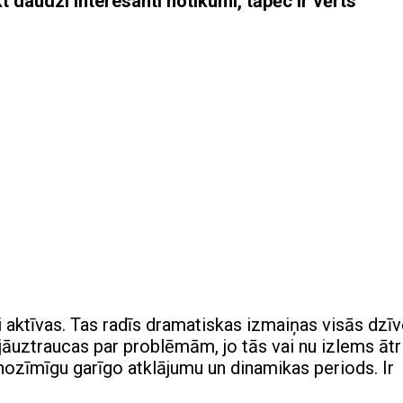
 daudzi interesanti notikumi, tāpēc ir vērts
i aktīvas. Tas radīs dramatiskas izmaiņas visās dzī
uztraucas par problēmām, jo ​​tās vai nu izlems ātri
 nozīmīgu garīgo atklājumu un dinamikas periods. Ir