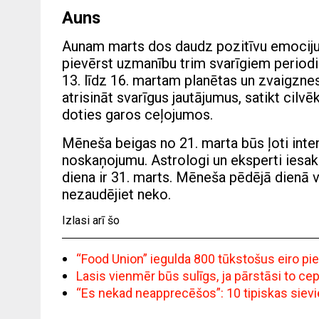
Auns
Aunam marts dos daudz pozitīvu emociju. 
pievērst uzmanību trim svarīgiem periodi
13. līdz 16. martam planētas un zvaigznes
atrisināt svarīgus jautājumus, satikt cilvē
doties garos ceļojumos.
Mēneša beigas no 21. marta būs ļoti int
noskaņojumu. Astrologi un eksperti ies
diena ir 31. marts. Mēneša pēdējā dienā v
nezaudējiet neko.
Izlasi arī šo
“Food Union” iegulda 800 tūkstošus eiro pi
Lasis vienmēr būs sulīgs, ja pārstāsi to c
“Es nekad neapprecēšos”: 10 tipiskas siev