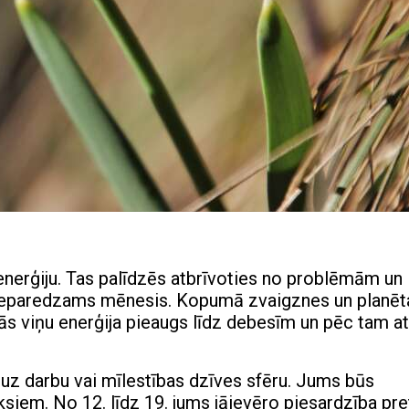
enerģiju.
Tas palīdzēs atbrīvoties no problēmām un
i neparedzams mēnesis. Kopumā zvaigznes un planēt
ās viņu enerģija pieaugs līdz debesīm un pēc tam at
uz darbu vai mīlestības dzīves sfēru. Jums būs
ksiem. No 12. līdz 19. jums jāievēro piesardzība pre