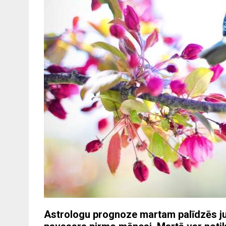
Astrologu prognoze martam palīdzēs ju