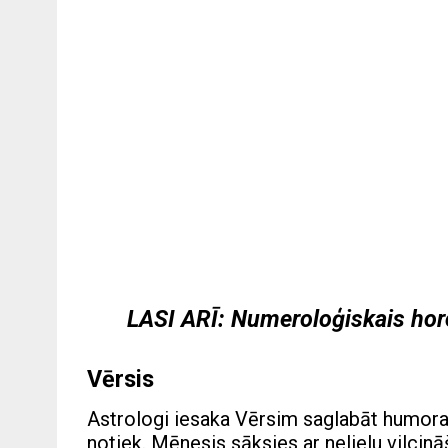
LASI ARĪ:
Numeroloģiskais ho
Vērsis
Astrologi iesaka Vērsim saglabāt
humora 
notiek. Mēnesis sāksies ar nelielu vilci