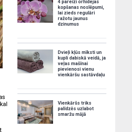
4 pareizi orhidejas
kopšanas noslēpumi,
lai zieds regulāri
ražotu jaunus
dzinumus
Dvieļi kļūs mīksti un
kupli dabiskā veidā, ja
veļas mašīnai
pievienosi vienu
vienkāršu sastāvdaļu
as
Vienkāršs triks
kal
palīdzēs uzlabot
smaržu mājā
t