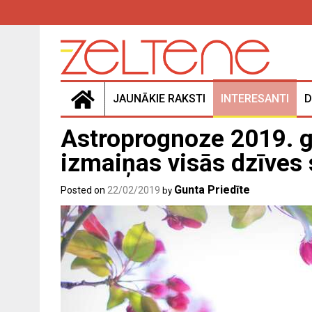
Skip
to
content
JAUNĀKIE RAKSTI
INTERESANTI
D
Astroprognoze 2019. 
izmaiņas visās dzīves 
Gunta Priedīte
Posted on
22/02/2019
by