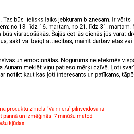
Tas būs lielisks laiks jebkuram biznesam. Ir vērts
em: no 13. līdz 16. martam, no 21. līdz 31. martam.
 būs visradošākās. Šajās četrās dienās jūs varat dr
kus, sākt vai beigt attiecības, mainīt darbavietas vai
ensīvas un emocionālas.
Nogurums neietekmēs visp
aka Aunam
meklēt viņu patieso mērķi
dzīvē. Ļoti svar
ar notikt kaut kas ļoti interesants un patīkams, tāp
ena produktu zīmola “Valmiera” pilnveidošanā
ept pannā un izmēģināsi 7 minūšu metodi
iešu kļūdas