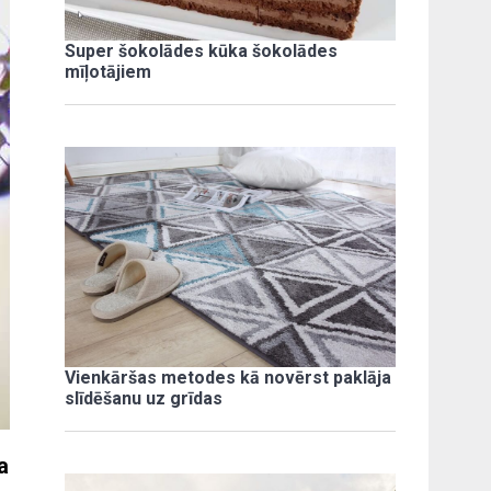
Super šokolādes kūka šokolādes
mīļotājiem
Vienkāršas metodes kā novērst paklāja
slīdēšanu uz grīdas
a