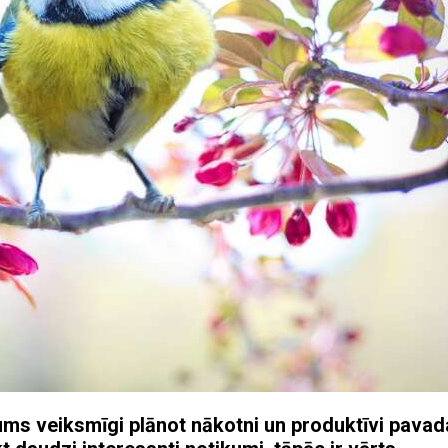
ms veiksmīgi plānot nākotni un produktīvi pavad