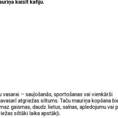
riņa kaisīt kafiju.
ņu vasarai – sauļošanās, sportošanas vai vienkārši
pavasarī atgriežas siltums. Taču mauriņa kopšana bi
 maz gaismas, daudz lietus, salnas, apledojumu vai 
ežas siltāki laika apstākļi.