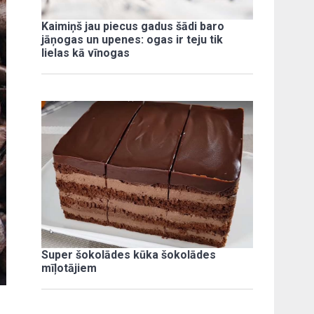
Kaimiņš jau piecus gadus šādi baro
jāņogas un upenes: ogas ir teju tik
lielas kā vīnogas
Super šokolādes kūka šokolādes
mīļotājiem