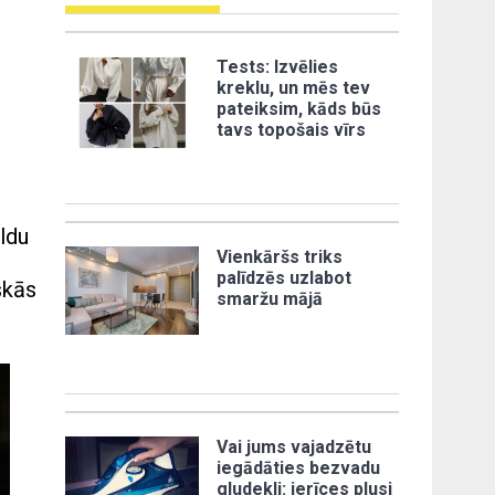
Tests: Izvēlies
kreklu, un mēs tev
pateiksim, kāds būs
tavs topošais vīrs
ildu
Vienkāršs triks
palīdzēs uzlabot
skās
smaržu mājā
Vai jums vajadzētu
iegādāties bezvadu
gludekli: ierīces plusi