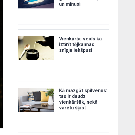
un mīnusi
Vienkāršs veids kā
iztīrīt tējkannas
snīpja iekšpusi
Kā mazgāt spilvenus:
tas ir daudz
vienkāršāk, nekā
varētu šķist