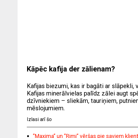
Kāpēc kafija der zālienam?
Kafijas biezumi, kas ir bagāti ar slāpekli, v
Kafijas minerālvielas palīdz zālei augt spē
dzīvniekiem – sliekām, tauriņiem, putnie
mēslojumiem.
Izlasi arī šo
”Maxima” un ”Rimi” vēršas pie saviem klie