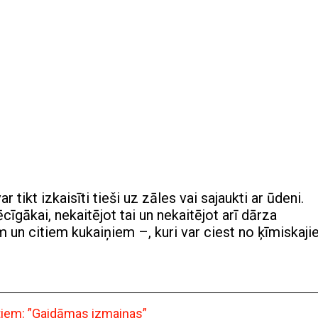
ar tikt izkaisīti tieši uz zāles vai sajaukti ar ūdeni.
cīgākai, nekaitējot tai un nekaitējot arī dārza
m un citiem kukaiņiem –, kuri var ciest no ķīmiskaj
ntiem: ”Gaidāmas izmaiņas”