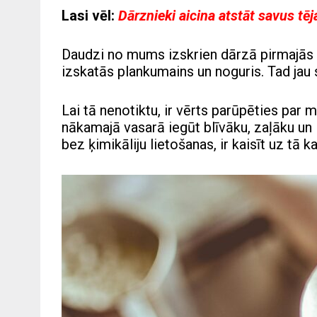
Lasi vēl:
Dārznieki aicina atstāt savus tē
Daudzi no mums izskrien dārzā pirmajās s
izskatās plankumains un noguris. Tad jau s
Lai tā nenotiktu, ir vērts parūpēties par 
nākamajā vasarā iegūt blīvāku, zaļāku un 
bez ķimikāliju lietošanas, ir kaisīt uz tā k