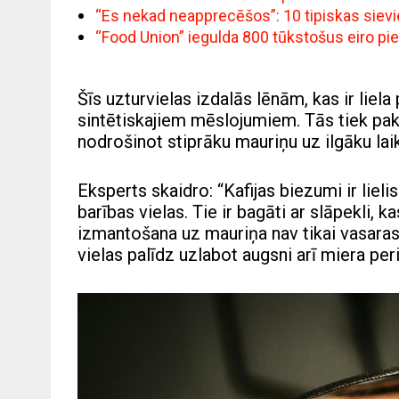
“Es nekad neapprecēšos”: 10 tipiskas siev
“Food Union” iegulda 800 tūkstošus eiro pi
Šīs uzturvielas izdalās lēnām, kas ir liel
sintētiskajiem mēslojumiem. Tās tiek pakā
nodrošinot stiprāku mauriņu uz ilgāku lai
Eksperts skaidro: “Kafijas biezumi ir liel
barības vielas. Tie ir bagāti ar slāpekli, 
izmantošana uz mauriņa nav tikai vasaras
vielas palīdz uzlabot augsni arī miera per