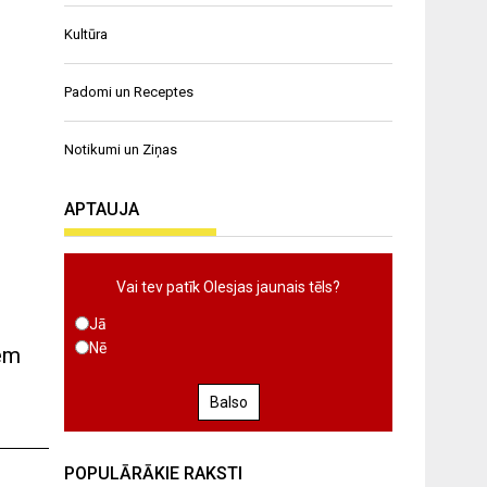
Kultūra
Padomi un Receptes
Notikumi un Ziņas
APTAUJA
Vai tev patīk Olesjas jaunais tēls?
Jā
Nē
iem
Balso
POPULĀRĀKIE RAKSTI