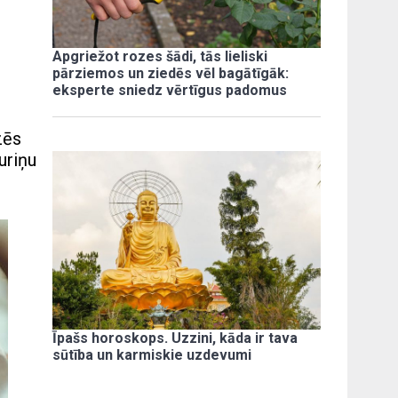
Apgriežot rozes šādi, tās lieliski
pārziemos un ziedēs vēl bagātīgāk:
eksperte sniedz vērtīgus padomus
zēs
uriņu
Īpašs horoskops. Uzzini, kāda ir tava
sūtība un karmiskie uzdevumi