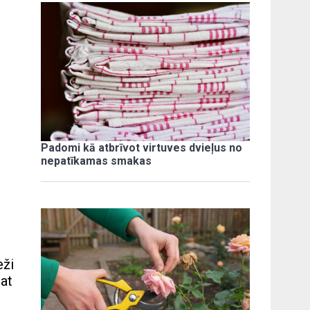
Padomi kā atbrīvot virtuves dvieļus no
nepatīkamas smakas
eži
pat