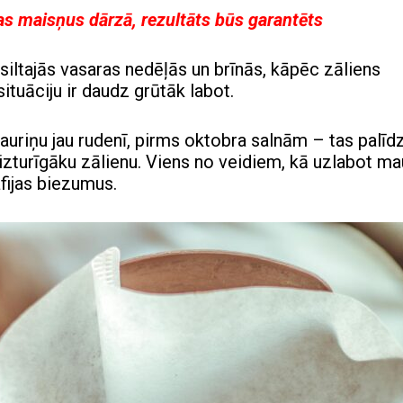
jas maisņus dārzā, rezultāts būs garantēts
iltajās vasaras nedēļās un brīnās, kāpēc zāliens
ituāciju ir daudz grūtāk labot.
mauriņu jau rudenī, pirms oktobra salnām – tas palīd
izturīgāku zālienu. Viens no veidiem, kā uzlabot ma
afijas biezumus.