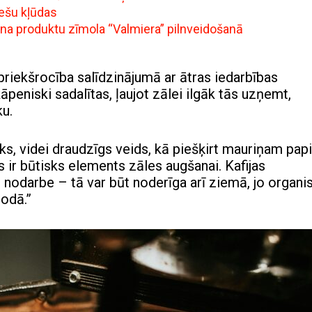
iešu kļūdas
ena produktu zīmola “Valmiera” pilnveidošanā
a priekšrocība salīdzinājumā ar ātras iedarbības
peniski sadalītas, ļaujot zālei ilgāk tās uzņemt,
ku.
isks, videi draudzīgs veids, kā piešķirt mauriņam pap
kas ir būtisks elements zāles augšanai. Kafijas
 nodarbe – tā var būt noderīga arī ziemā, jo organi
iodā.”