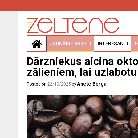
Skip
to
content
JAUNĀKIE RAKSTI
INTERESANTI
D
Dārzniekus aicina oktob
zālieniem, lai uzlabotu
Anete Berga
Posted on
22/10/2025
by