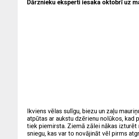
Dārznieku eksperti iesaka oktobrī uz mau
Ikviens vēlas sulīgu, biezu un zaļu mauri
atpūtas ar aukstu dzērienu nolūkos, kad 
tiek piemirsta. Ziemā zālei nākas izturēt
sniegu, kas var to novājināt vēl pirms atgri