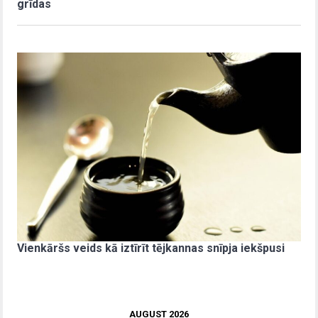
grīdas
Vienkāršs veids kā iztīrīt tējkannas snīpja iekšpusi
AUGUST 2026