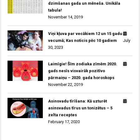
dzimšanas gada un mēneša. Unikāla
tabula!
November 14, 2019
Viņi kļuva par vecākiem 12 un 15 gadu
vecumā; Kas noticis pēc 10 gadiem
July
30, 2023
Laimīgie! Šīm zodiaka zīmēm 2020.
gads nesīs visvairāk pozitīvo
pārmaiņu – 2020. gada horoskops
November 22, 2019
Asinsvadu tīrīšana: Kā uzturēt
asinsvadus tīrus un tonizētus – 5
zelta receptes
February 17, 2020