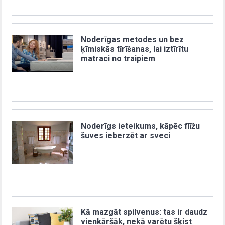
Noderīgas metodes un bez
ķīmiskās tīrīšanas, lai iztīrītu
matraci no traipiem
Noderīgs ieteikums, kāpēc flīžu
šuves ieberzēt ar sveci
Kā mazgāt spilvenus: tas ir daudz
vienkāršāk, nekā varētu šķist