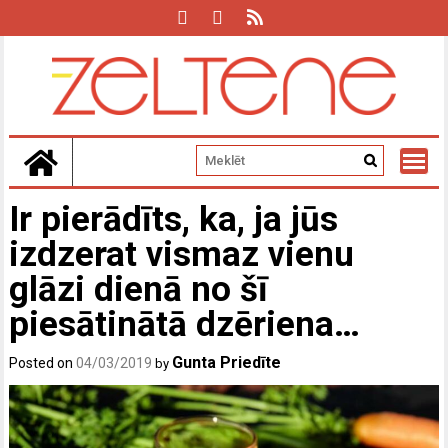
Skip
to
content
Ir pierādīts, ka, ja jūs
izdzerat vismaz vienu
glāzi dienā no šī
piesātinātā dzēriena…
Gunta Priedīte
Posted on
04/03/2019
by