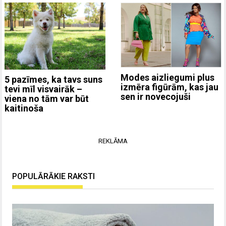
Modes aizliegumi plus
5 pazīmes, ka tavs suns
izmēra figūrām, kas jau
tevi mīl visvairāk –
sen ir novecojuši
viena no tām var būt
kaitinoša
REKLĀMA
POPULĀRĀKIE RAKSTI