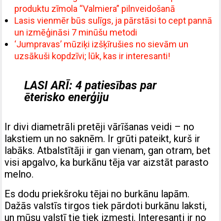
produktu zīmola “Valmiera” pilnveidošanā
Lasis vienmēr būs sulīgs, ja pārstāsi to cept pannā
un izmēģināsi 7 minūšu metodi
‘Jumpravas’ mūziķi izšķīrušies no sievām un
uzsākuši kopdzīvi; lūk, kas ir interesanti!
LASI ARĪ:
4 patiesības par
ēterisko enerģiju
Ir divi diametrāli pretēji vārīšanas veidi – no
lakstiem un no saknēm. Ir grūti pateikt, kurš ir
labāks. Atbalstītāji ir gan vienam, gan otram, bet
visi apgalvo, ka burkānu tēja var aizstāt parasto
melno.
Es dodu priekšroku tējai no burkānu lapām.
Dažās valstīs tirgos tiek pārdoti burkānu laksti,
un mūsu valstī tie tiek izmesti. Interesanti ir no