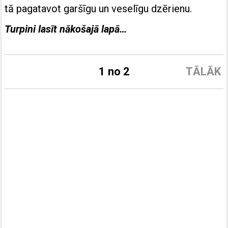
tā pagatavot garšīgu un veselīgu dzērienu.
Turpini lasīt nākošajā lapā…
1 no 2
TĀLĀK