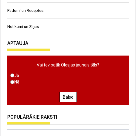
Padomi un Receptes
Notikumi un Ziņas
APTAUJA
Vai tev patīk Olesjas jaunais tēls?
Jā
Nē
Balso
POPULĀRĀKIE RAKSTI