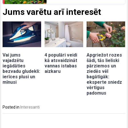
Jums varētu arī interesēt
Vai jums
4 populāri veidi
Apgriežot rozes
vajadzētu
kā atsvaidzināt
šādi, tās lieliski
iegādāties
vannas istabas
pārziemos un
bezvadu gludekli:
aizkaru
ziedēs vēl
ierīces plusi un
bagātīgāk:
mīnusi
eksperte sniedz
vērtīgus
padomus
Posted in
Interesanti
Post