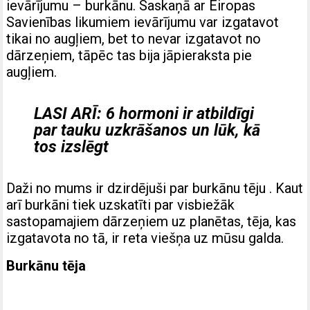
ievārījumu – burkānu. Saskaņā ar Eiropas
Savienības likumiem ievārījumu var izgatavot
tikai no augļiem, bet to nevar izgatavot no
dārzeņiem, tāpēc tas bija jāpieraksta pie
augļiem.
LASI ARĪ:
6 hormoni ir atbildīgi
par tauku uzkrāšanos un lūk, kā
tos izslēgt
Daži no mums ir dzirdējuši par burkānu tēju . Kaut
arī burkāni tiek uzskatīti par visbiežāk
sastopamajiem dārzeņiem uz planētas, tēja, kas
izgatavota no tā, ir reta viešņa uz mūsu galda.
Burkānu tēja