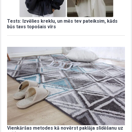
Tests: Izvēlies kreklu, un mēs tev pateiksim, kāds
būs tavs topošais vīrs
Vienkāršas metodes kā novērst paklāja slīdēšanu uz