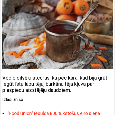
Vecie cilvēki atceras, ka pēc kara, kad bija grūti
iegūt īstu lapu tēju, burkānu tēja kļuva par
piespiedu aizstājēju daudziem.
Izlasi arī šo
“Food Union” iegulda 800 tūkstošus eiro piena