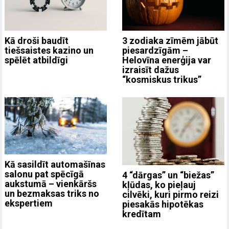
3 zodiaka zīmēm jābūt
Kā droši baudīt
piesardzīgām –
tiešsaistes kazino un
Helovīna enerģija var
spēlēt atbildīgi
izraisīt dažus
“kosmiskus trikus”
Kā sasildīt automašīnas
salonu pat spēcīgā
4 “dārgas” un “biežas”
aukstumā – vienkāršs
kļūdas, ko pieļauj
un bezmaksas triks no
cilvēki, kuri pirmo reizi
ekspertiem
piesakās hipotēkas
kredītam