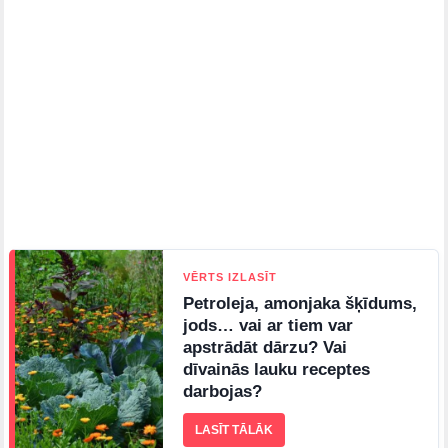
VĒRTS IZLASĪT
Petroleja, amonjaka šķīdums,
jods… vai ar tiem var
apstrādāt dārzu? Vai
dīvainās lauku receptes
darbojas?
LASĪT TĀLĀK