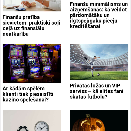
Finanšu minimālisms un
aizņemšanās: kā veidot
pārdomātāku un
Finanšu pratība
ilgtspējīgāku pieeju
sievietēm: praktiski soļi
kreditēšanai
ceļā uz finansiālu
neatkarību
Privātās ložas un VIP
Ar kādām spēlēm
serviss – kā elites fani
klienti tiek piesaistīti
skatās futbolu?
kazino spēlēšanai?