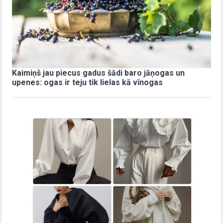
Kaimiņš jau piecus gadus šādi baro jāņogas un
upenes: ogas ir teju tik lielas kā vīnogas