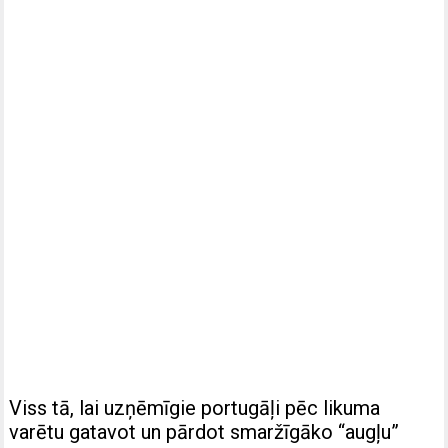
Viss tā, lai uzņēmīgie portugāļi pēc likuma
varētu gatavot un pārdot smaržīgāko “augļu”