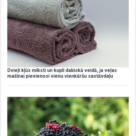
Dvieļi kļūs mīksti un kupli dabiskā veidā, ja veļas
mašīnai pievienosi vienu vienkāršu sastāvdaļu