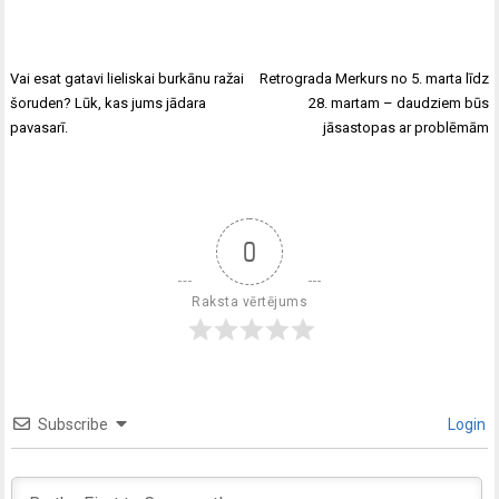
Vai esat gatavi lieliskai burkānu ražai
Retrograda Merkurs no 5. marta līdz
šoruden? Lūk, kas jums jādara
28. martam – daudziem būs
pavasarī.
jāsastopas ar problēmām
0
Raksta vērtējums
Subscribe
Login