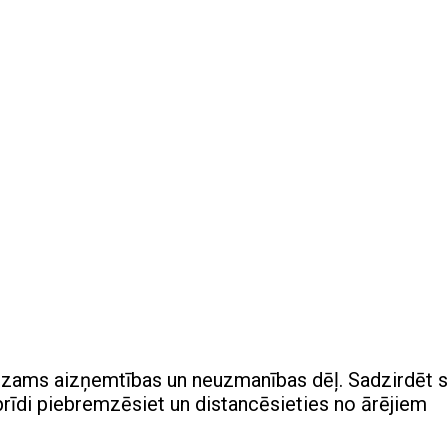
redzams aizņemtības un neuzmanības dēļ. Sadzirdēt s
z brīdi piebremzēsiet un distancēsieties no ārējiem