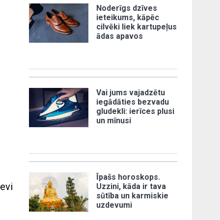
Noderīgs dzīves
ieteikums, kāpēc
cilvēki liek kartupeļus
ādas apavos
Vai jums vajadzētu
iegādāties bezvadu
gludekli: ierīces plusi
un mīnusi
Īpašs horoskops.
evi
Uzzini, kāda ir tava
sūtība un karmiskie
uzdevumi