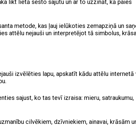
 likt lietā sesto sajūtu un ar to uzzināt, kā paies
esanta metode, kas ļauj ielūkoties zemapziņā un sa
ies attēlu nejauši un interpretējot tā simbolus, krās
jauši izvēlēties lapu, apskatīt kādu attēlu internetā 
bu.
ies sajust, ko tas tevī izraisa: mieru, satraukumu,
zmanību cilvēkiem, dzīvniekiem, ainavai, krāsām u