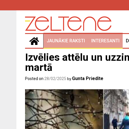
Skip
to
content
JAUNĀKIE RAKSTI
INTERESANTI
D
Izvēlies attēlu un uzzi
martā
Gunta Priedīte
Posted on
28/02/2025
by