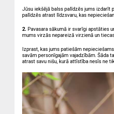
Jūsu iekšējā balss palīdzēs jums izdarīt p
palīdzēs atrast līdzsvaru, kas nepieciešam
2.
Pavasara sākumā ir svarīgi apstāties u
mums virzās nepareizā virzienā un tiecas
Izprast, kas jums patiešām nepieciešams, 
savām personīgajām vajadzībām. Šāda ta
atrast savu nišu, kurā attīstība nesīs ne ti