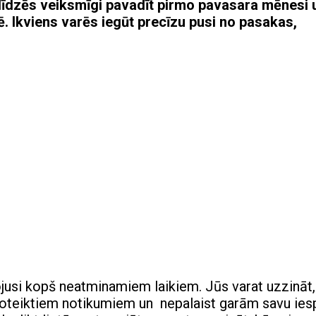
palīdzēs veiksmīgi pavadīt pirmo pavasara mēnesi 
ē. Ikviens varēs iegūt precīzu pusi no pasakas,
jusi kopš neatminamiem laikiem. Jūs varat uzzināt,
s noteiktiem notikumiem un nepalaist garām savu ies