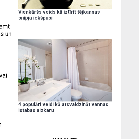
Vienkāršs veids kā iztīrīt tējkannas
snīpja iekšpusi
ņemt
as un
vai
4 populāri veidi kā atsvaidzināt vannas
istabas aizkaru
n