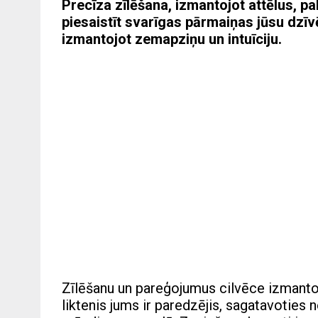
Precīza zīlēšana, izmantojot attēlus, 
piesaistīt svarīgas pārmaiņas jūsu dzīv
izmantojot zemapziņu un intuīciju.
Zīlēšanu un pareģojumus cilvēce izmanto
liktenis jums ir paredzējis, sagatavotie