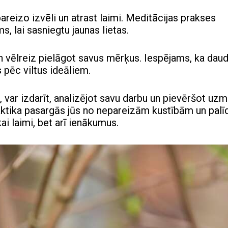
areizo izvēli un atrast laimi. Meditācijas prakses
s, lai sasniegtu jaunas lietas.
n vēlreiz pielāgot savus mērķus. Iespējams, ka daud
 pēc viltus ideāliem.
var izdarīt, analizējot savu darbu un pievēršot uz
ktika pasargās jūs no nepareizām kustībām un palī
kai laimi, bet arī ienākumus.