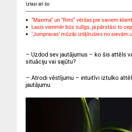
Izlasi arī šo
”Maxima” un ”Rimi” vēršas pie saviem klie
Lasis vienmēr būs sulīgs, ja pārstāsi to c
‘Jumpravas’ mūziķi izšķīrušies no sievām un 
– Uzdod sev jautājumus – ko šis attēls v
situāciju vai sajūtu?
– Atrodi vēstījumu – intuitīvi iztulko attē
jautājumu.