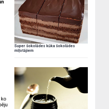
un
Super šokolādes kūka šokolādes
mīļotājiem
 ko
pēju