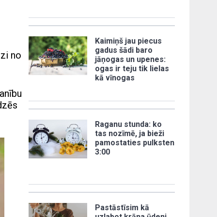
Kaimiņš jau piecus
gadus šādi baro
zi no
jāņogas un upenes:
ogas ir teju tik lielas
kā vīnogas
manību
dzēs
Raganu stunda: ko
tas nozīmē, ja bieži
pamostaties pulksten
3:00
Pastāstīsim kā
uzlabot krāna ūdeni