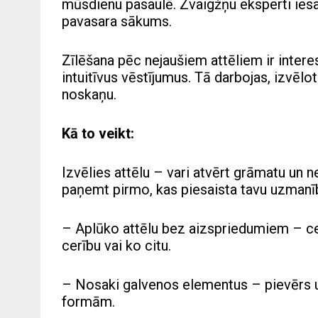
mūsdienu pasaulē. Zvaigžņu eksperti iesaka
pavasara sākums.
Zīlēšana pēc nejaušiem attēliem ir inter
intuitīvus vēstījumus. Tā darbojas, izvēlot
noskaņu.
Kā to veikt:
Izvēlies attēlu – vari atvērt grāmatu un ne
paņemt pirmo, kas piesaista tavu uzmanī
– Aplūko attēlu bez aizspriedumiem – cent
cerību vai ko citu.
– Nosaki galvenos elementus – pievērs u
formām.