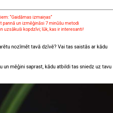
ntiem: ”Gaidāmas izmaiņas”
ept pannā un izmēģināsi 7 minūšu metodi
uzsākuši kopdzīvi; lūk, kas ir interesanti!
arētu nozīmēt tavā dzīvē? Vai tas saistās ar kādu
lu un mēģini saprast, kādu atbildi tas sniedz uz tavu