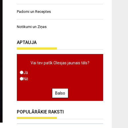
Padomi un Receptes
Notikumi un Ziņas
APTAUJA
Vai tev patīk Olesjas jaunais tēls?
Jā
Nē
Balso
POPULĀRĀKIE RAKSTI