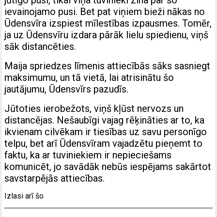
jūtīgo pusi, tikai viņa tuvinieki zina par šo
ievainojamo pusi. Bet pat viņiem bieži nākas no
Ūdensvīra izspiest mīlestības izpausmes. Tomēr,
ja uz Ūdensvīru izdara pārāk lielu spiedienu, viņš
sāk distancēties.
Maija spriedzes līmenis attiecībās sāks sasniegt
maksimumu, un tā vietā, lai atrisinātu šo
jautājumu, Ūdensvīrs pazudīs.
Jūtoties ierobežots, viņš kļūst nervozs un
distancējas. Nešaubīgi vajag rēķināties ar to, ka
ikvienam cilvēkam ir tiesības uz savu personīgo
telpu, bet arī Ūdensvīram vajadzētu pieņemt to
faktu, ka ar tuviniekiem ir nepieciešams
komunicēt, jo savādāk nebūs iespējams sakārtot
savstarpējās attiecības.
Izlasi arī šo