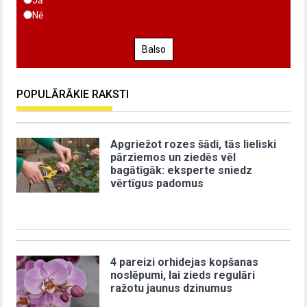
Nē
Balso
POPULĀRĀKIE RAKSTI
Apgriežot rozes šādi, tās lieliski
pārziemos un ziedēs vēl
bagātīgāk: eksperte sniedz
vērtīgus padomus
4 pareizi orhidejas kopšanas
noslēpumi, lai zieds regulāri
ražotu jaunus dzinumus