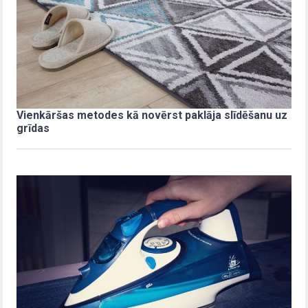
Vienkāršas metodes kā novērst paklāja slīdēšanu uz
grīdas