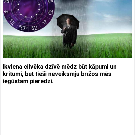
Ikviena cilvēka dzīvē mēdz būt kāpumi un
kritumi, bet tieši neveiksmju brīžos mēs
iegūstam pieredzi.