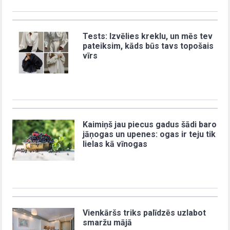
Tests: Izvēlies kreklu, un mēs tev
pateiksim, kāds būs tavs topošais
vīrs
Kaimiņš jau piecus gadus šādi baro
jāņogas un upenes: ogas ir teju tik
lielas kā vīnogas
Vienkāršs triks palīdzēs uzlabot
smaržu mājā