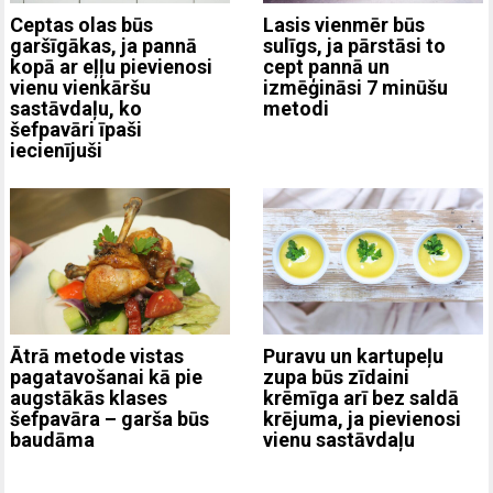
Ceptas olas būs
Lasis vienmēr būs
garšīgākas, ja pannā
sulīgs, ja pārstāsi to
kopā ar eļļu pievienosi
cept pannā un
vienu vienkāršu
izmēģināsi 7 minūšu
sastāvdaļu, ko
metodi
šefpavāri īpaši
iecienījuši
Ātrā metode vistas
Puravu un kartupeļu
pagatavošanai kā pie
zupa būs zīdaini
augstākās klases
krēmīga arī bez saldā
šefpavāra – garša būs
krējuma, ja pievienosi
baudāma
vienu sastāvdaļu