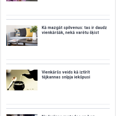
Kā mazgāt spilvenus: tas ir daudz
vienkāršāk, nekā varētu šķist
Vienkāršs veids kā iztīrīt
tējkannas snīpja iekšpusi