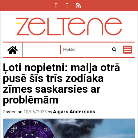
Skip
to
content
Ļoti nopietni: maija otrā
pusē šīs trīs zodiaka
zīmes saskarsies ar
problēmām
Aigars Andersons
Posted on
10/05/2023
by