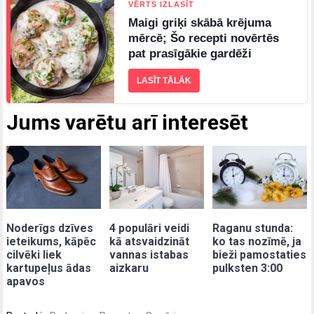
VĒRTS IZLASĪT
Maigi griķi skābā krējuma
mērcē; Šo recepti novērtēs
pat prasīgākie gardēži
LASĪT TĀLĀK
Jums varētu arī interesēt
Noderīgs dzīves
4 populāri veidi
Raganu stunda:
ieteikums, kāpēc
kā atsvaidzināt
ko tas nozīmē, ja
cilvēki liek
vannas istabas
bieži pamostaties
kartupeļus ādas
aizkaru
pulksten 3:00
apavos