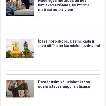
Noderīgas metodes un bez
ķīmiskās tīrīšanas, lai iztīrītu
matraci no traipiem
Īpašs horoskops. Uzzini, kāda ir
tava sūtība un karmiskie uzdevumi
Pastāstīsim kā uzlabot krāna
ūdeni istabas augu laistīšanai