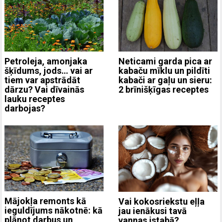
Neticami garda pica ar
Petroleja, amonjaka
kabaču mīklu un pildīti
šķīdums, jods… vai ar
kabači ar gaļu un sieru:
tiem var apstrādāt
2 brīnišķīgas receptes
dārzu? Vai dīvainās
lauku receptes
darbojas?
Mājokļa remonts kā
Vai kokosriekstu eļļa
ieguldījums nākotnē: kā
jau ienākusi tavā
plānot darbus un
vannas istabā?