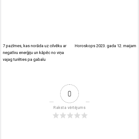
7 pazīmes, kas norāda uz cilvēku ar
Horoskops 2023. gada 12. maijam
negatīvu enerģiju un kāpēc no viņa
vajag turēties pa gabalu
0
Raksta vērtējums