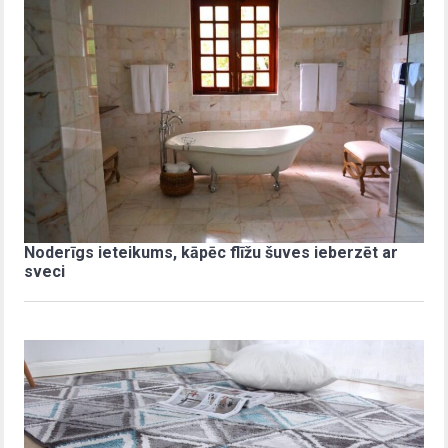
Noderīgs ieteikums, kāpēc flīžu šuves ieberzēt ar
sveci