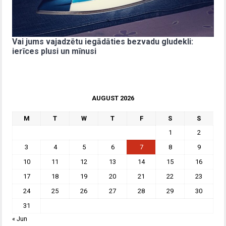
Vai jums vajadzētu iegādāties bezvadu gludekli:
ierīces plusi un mīnusi
AUGUST 2026
M
T
W
T
F
S
S
1
2
3
4
5
6
7
8
9
10
11
12
13
14
15
16
17
18
19
20
21
22
23
24
25
26
27
28
29
30
31
« Jun