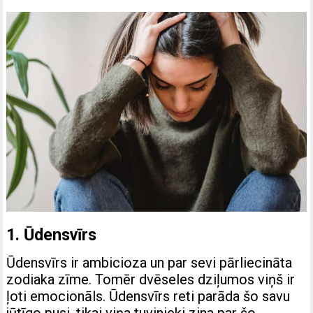
1. Ūdensvīrs
Ūdensvīrs ir ambicioza un par sevi pārliecināta
zodiaka zīme. Tomēr dvēseles dziļumos viņš ir
ļoti emocionāls. Ūdensvīrs reti parāda šo savu