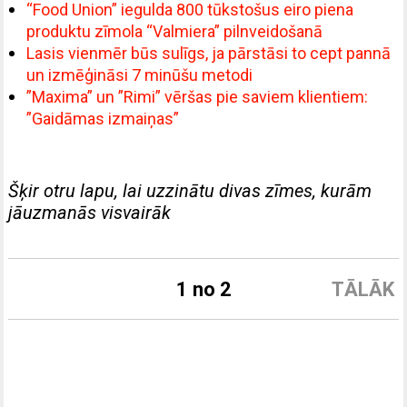
“Food Union” iegulda 800 tūkstošus eiro piena
produktu zīmola “Valmiera” pilnveidošanā
Lasis vienmēr būs sulīgs, ja pārstāsi to cept pannā
un izmēģināsi 7 minūšu metodi
”Maxima” un ”Rimi” vēršas pie saviem klientiem:
”Gaidāmas izmaiņas”
Šķir otru lapu, lai uzzinātu divas zīmes, kurām
jāuzmanās visvairāk
1 no 2
TĀLĀK