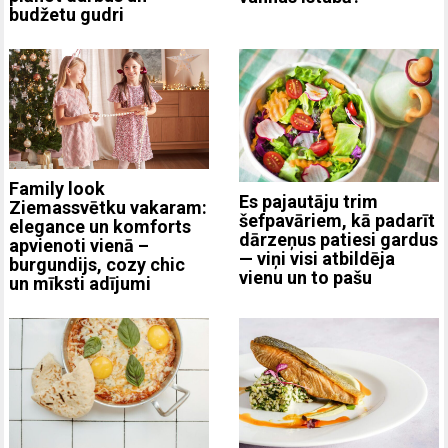
budžetu gudri
Family look
Es pajautāju trim
Ziemassvētku vakaram:
šefpavāriem, kā padarīt
elegance un komforts
dārzeņus patiesi gardus
apvienoti vienā –
— viņi visi atbildēja
burgundijs, cozy chic
vienu un to pašu
un mīksti adījumi