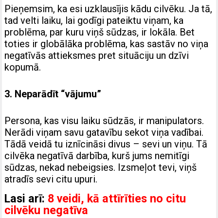
Pieņemsim, ka esi uzklausījis kādu cilvēku. Ja tā,
tad velti laiku, lai godīgi pateiktu viņam, ka
problēma, par kuru viņš sūdzas, ir lokāla. Bet
toties ir globālāka problēma, kas sastāv no viņa
negatīvās attieksmes pret situāciju un dzīvi
kopumā.
3. Neparādīt “vājumu”
Persona, kas visu laiku sūdzās, ir manipulators.
Nerādi viņam savu gatavību sekot viņa vadībai.
Tādā veidā tu iznīcināsi divus – sevi un viņu. Tā
cilvēka negatīvā darbība, kurš jums nemitīgi
sūdzas, nekad nebeigsies. Izsmeļot tevi, viņš
atradīs sevi citu upuri.
Lasi arī:
8 veidi, kā attīrīties no citu
cilvēku negatīva