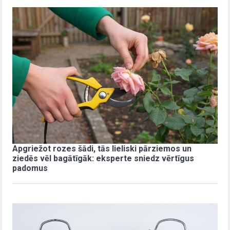
Apgriežot rozes šādi, tās lieliski pārziemos un
ziedēs vēl bagātīgāk: eksperte sniedz vērtīgus
padomus