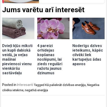
Jums varētu arī interesēt
Dvieļi kļūs mīksti
4 pareizi
Noderīgs dzīves
un kupli dabiskā
orhidejas
ieteikums, kāpēc
veidā, ja veļas
kopšanas
cilvēki liek
mašīnai
noslēpumi, lai
kartupeļus ādas
pievienosi vienu
zieds regulāri
apavos
vienkāršu
ražotu jaunus
sastāvdaļu
dzinumus
Posted in
Interesanti
Tagged
Kā palielināt dzīvības enerģiju
,
Negatīva
cilvēka ietekme
,
negatīvā enerģija
Post