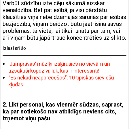
Varbūt sūdzību izteicēju sākumā aizskar
vienaldzība. Bet patiesībā, ja visi pārstātu
klausīties viņa nebeidzamajās sarunās par esības
bezjēdzību, viņam beidzot būtu jāatrisina savas
problēmas, tā vietā, lai tikai runātu par tām, vai
arī viņam būtu jāpārtrauc koncentrēties uz slikto.
Izlasi arī šo
‘Jumpravas’ mūziķi izšķīrušies no sievām un
uzsākuši kopdzīvi; lūk, kas ir interesanti!
“Es nekad neapprecēšos”: 10 tipiskas sieviešu
kļūdas
2. Likt personai, kas vienmēr sūdzas, saprast,
ka par notiekošo nav atbildīgs neviens cits,
izņemot viņu pašu