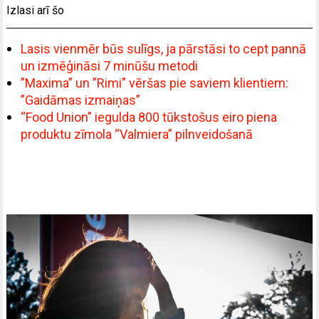
Izlasi arī šo
Lasis vienmēr būs sulīgs, ja pārstāsi to cept pannā
un izmēģināsi 7 minūšu metodi
”Maxima” un ”Rimi” vēršas pie saviem klientiem:
”Gaidāmas izmaiņas”
“Food Union” iegulda 800 tūkstošus eiro piena
produktu zīmola “Valmiera” pilnveidošanā