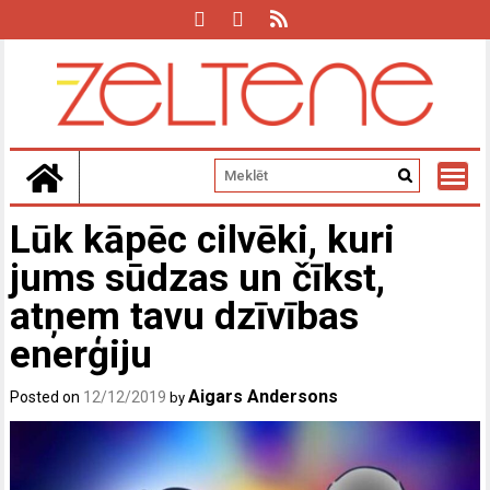
Skip
to
content
Lūk kāpēc cilvēki, kuri
jums sūdzas un čīkst,
atņem tavu dzīvības
enerģiju
Aigars Andersons
Posted on
12/12/2019
by