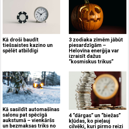
3 zodiaka zīmēm jābūt
Kā droši baudīt
piesardzīgām –
tiešsaistes kazino un
Helovīna enerģija var
spēlēt atbildīgi
izraisīt dažus
“kosmiskus trikus”
Kā sasildīt automašīnas
salonu pat spēcīgā
4 “dārgas” un “biežas”
aukstumā – vienkāršs
kļūdas, ko pieļauj
un bezmaksas triks no
cilvēki, kuri pirmo reizi