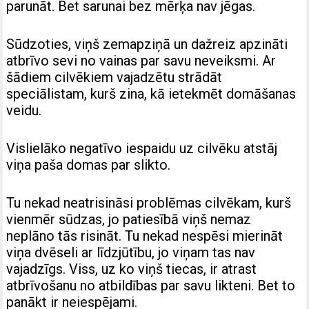
parunāt. Bet sarunai bez mērķa nav jēgas.
Sūdzoties, viņš zemapziņā un dažreiz apzināti
atbrīvo sevi no vainas par savu neveiksmi. Ar
šādiem cilvēkiem vajadzētu strādāt
speciālistam, kurš zina, kā ietekmēt domāšanas
veidu.
Vislielāko negatīvo iespaidu uz cilvēku atstāj
viņa paša domas par slikto.
Tu nekad neatrisināsi problēmas cilvēkam, kurš
vienmēr sūdzas, jo patiesībā viņš nemaz
neplāno tās risināt. Tu nekad nespēsi mierināt
viņa dvēseli ar līdzjūtību, jo viņam tas nav
vajadzīgs. Viss, uz ko viņš tiecas, ir atrast
atbrīvošanu no atbildības par savu likteni. Bet to
panākt ir neiespējami.