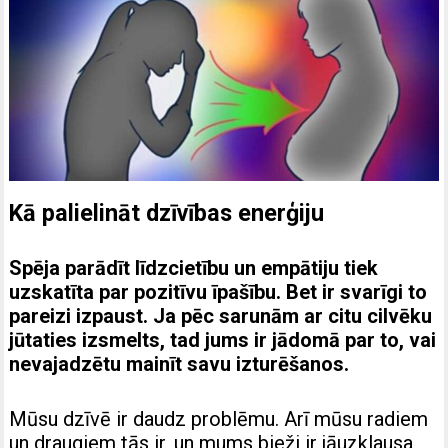
Kā palielināt dzīvības enerģiju
Spēja parādīt līdzcietību un empātiju tiek
uzskatīta par pozitīvu īpašību. Bet ir svarīgi to
pareizi izpaust. Ja pēc sarunām ar citu cilvēku
jūtaties izsmelts, tad jums ir jādomā par to, vai
nevajadzētu mainīt savu izturēšanos.
Mūsu dzīvē ir daudz problēmu. Arī mūsu radiem
un draugiem tās ir, un mums bieži ir jāuzklausa