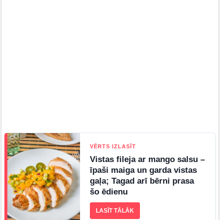
VĒRTS IZLASĪT
Vistas fileja ar mango salsu –
īpaši maiga un garda vistas
gaļa; Tagad arī bērni prasa
šo ēdienu
LASĪT TĀLĀK