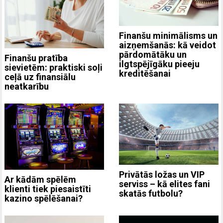
Finanšu minimālisms un
aizņemšanās: kā veidot
pārdomātāku un
Finanšu pratība
ilgtspējīgāku pieeju
sievietēm: praktiski soļi
kreditēšanai
ceļā uz finansiālu
neatkarību
Privātās ložas un VIP
Ar kādām spēlēm
serviss – kā elites fani
klienti tiek piesaistīti
skatās futbolu?
kazino spēlēšanai?