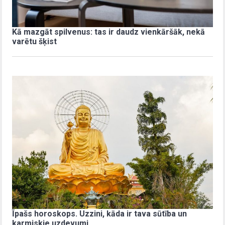
Kā mazgāt spilvenus: tas ir daudz vienkāršāk, nekā
varētu šķist
Īpašs horoskops. Uzzini, kāda ir tava sūtība un
karmiskie uzdevumi