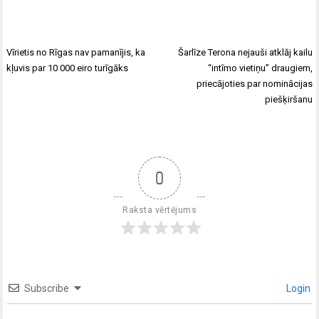
Vīrietis no Rīgas nav pamanījis, ka
Šarlīze Terona nejauši atklāj kailu
kļuvis par 10 000 eiro turīgāks
“intīmo vietiņu” draugiem,
priecājoties par nominācijas
piešķiršanu
0
Raksta vērtējums
Subscribe
Login