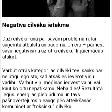
Negatīva cilvēka ietekme
Daži cilvēki runā par savām problēmām, lai
saņemtu atbalstu un padomu. Un citi – pārnest
savu negatīvismu uz otru cilvēku. Ir jāiemācās
atšķirt.
Varbūt otrās kategorijas cilvēki tevi sauks par
nejūtīgu egoistu, kad atsakies ievērot viņu
vadību. Varbūt viņi mēģinās iedvest vainu vai
kaut ko citu nepatīkamu. Nebaidies! Rezultātā
iegūsi enerģijas pieplūdumu un tavs
pašnovērtējums pieaugs pēc atteikšanās
komunicēt ar “toksisku” cilvēku.