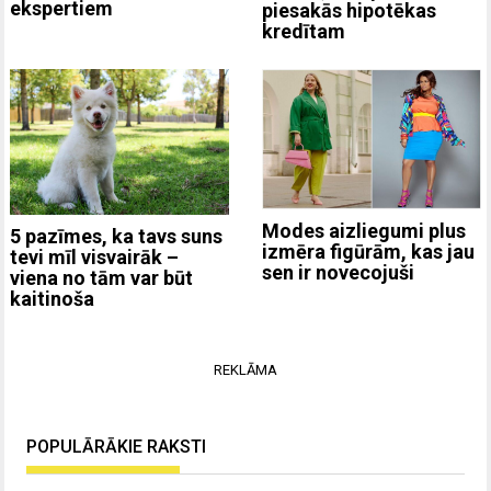
ekspertiem
piesakās hipotēkas
kredītam
Modes aizliegumi plus
5 pazīmes, ka tavs suns
izmēra figūrām, kas jau
tevi mīl visvairāk –
sen ir novecojuši
viena no tām var būt
kaitinoša
REKLĀMA
POPULĀRĀKIE RAKSTI