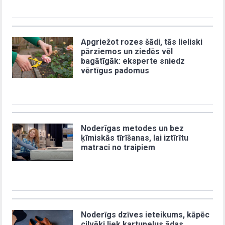
Apgriežot rozes šādi, tās lieliski
pārziemos un ziedēs vēl
bagātīgāk: eksperte sniedz
vērtīgus padomus
Noderīgas metodes un bez
ķīmiskās tīrīšanas, lai iztīrītu
matraci no traipiem
Noderīgs dzīves ieteikums, kāpēc
cilvēki liek kartupeļus ādas