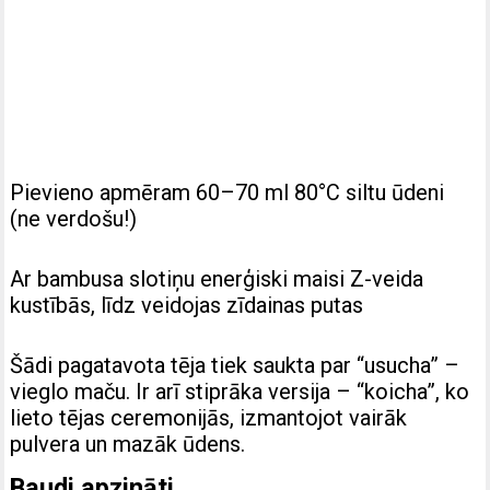
Pievieno apmēram 60–70 ml 80°C siltu ūdeni
(ne verdošu!)
Ar bambusa slotiņu enerģiski maisi Z-veida
kustībās, līdz veidojas zīdainas putas
Šādi pagatavota tēja tiek saukta par “usucha” –
vieglo maču. Ir arī stiprāka versija – “koicha”, ko
lieto tējas ceremonijās, izmantojot vairāk
pulvera un mazāk ūdens.
Baudi apzināti