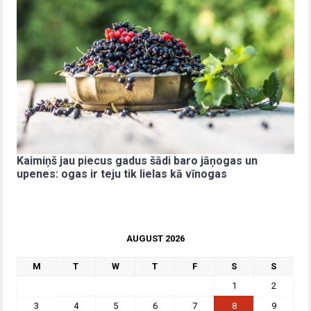
Kaimiņš jau piecus gadus šādi baro jāņogas un
upenes: ogas ir teju tik lielas kā vīnogas
AUGUST 2026
M
T
W
T
F
S
S
1
2
3
4
5
6
7
8
9