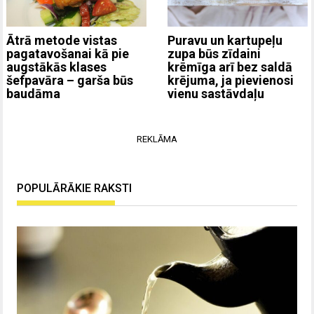
Ātrā metode vistas
Puravu un kartupeļu
pagatavošanai kā pie
zupa būs zīdaini
augstākās klases
krēmīga arī bez saldā
šefpavāra – garša būs
krējuma, ja pievienosi
baudāma
vienu sastāvdaļu
REKLĀMA
POPULĀRĀKIE RAKSTI