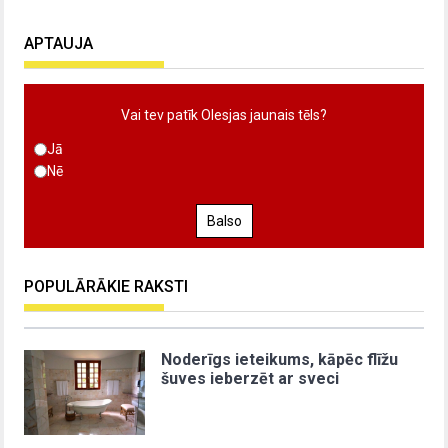
APTAUJA
Vai tev patīk Olesjas jaunais tēls?
Jā
Nē
Balso
POPULĀRĀKIE RAKSTI
Noderīgs ieteikums, kāpēc flīžu
šuves ieberzēt ar sveci