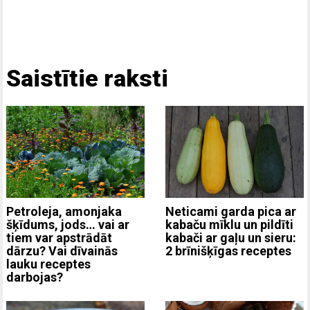
Saistītie raksti
Neticami garda pica ar
Petroleja, amonjaka
kabaču mīklu un pildīti
šķīdums, jods… vai ar
kabači ar gaļu un sieru:
tiem var apstrādāt
2 brīnišķīgas receptes
dārzu? Vai dīvainās
lauku receptes
darbojas?