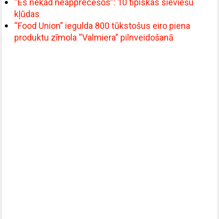
“Es nekad neapprecēšos”: 10 tipiskas sieviešu
kļūdas
“Food Union” iegulda 800 tūkstošus eiro piena
produktu zīmola “Valmiera” pilnveidošanā