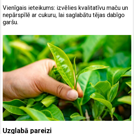
Vienīgais ieteikums: izvēlies kvalitatīvu maču un
nepārspīlē ar cukuru, lai saglabātu tējas dabīgo
garšu.
Uzglabā pareizi