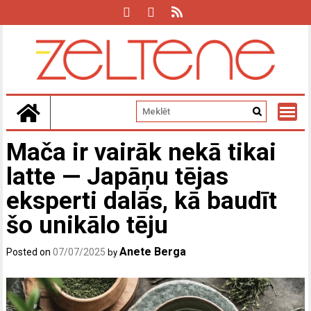
Skip
to
content
Mača ir vairāk nekā tikai
latte — Japāņu tējas
eksperti dalās, kā baudīt
šo unikālo tēju
Anete Berga
Posted on
07/07/2025
by