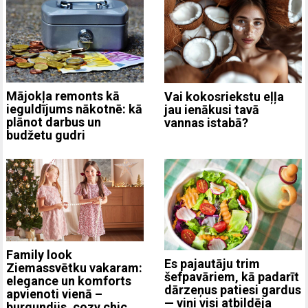
Mājokļa remonts kā
Vai kokosriekstu eļļa
ieguldījums nākotnē: kā
jau ienākusi tavā
plānot darbus un
vannas istabā?
budžetu gudri
Family look
Es pajautāju trim
Ziemassvētku vakaram:
šefpavāriem, kā padarīt
elegance un komforts
dārzeņus patiesi gardus
apvienoti vienā –
— viņi visi atbildēja
burgundijs, cozy chic