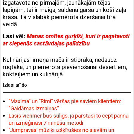
izgatavota no pirmajām, jaunākajām tējas
lapiņām, tai ir maiga, saldena garša un koši zaļa
krāsa. Tā vislabāk piemērota dzeršanai tīrā
veidā.
Lasi vēl:
Manas omītes gurķīši, kuri ir pagatavoti
ar slepenās sastāvdaļas palīdzību
Kulinārijas līmeņa mača ir stiprāka, nedaudz
rūgtāka, un piemērota pievienošanai desertiem,
kokteiļiem un kulinārijā.
Izlasi arī šo
”Maxima” un ”Rimi” vēršas pie saviem klientiem:
”Gaidāmas izmaiņas”
Lasis vienmēr būs sulīgs, ja pārstāsi to cept pannā
un izmēģināsi 7 minūšu metodi
‘Jumpravas’ mūziķi izšķīrušies no sievām un