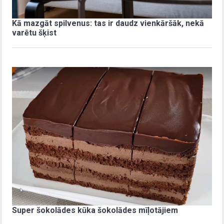
Kā mazgāt spilvenus: tas ir daudz vienkāršāk, nekā
varētu šķist
Super šokolādes kūka šokolādes mīļotājiem