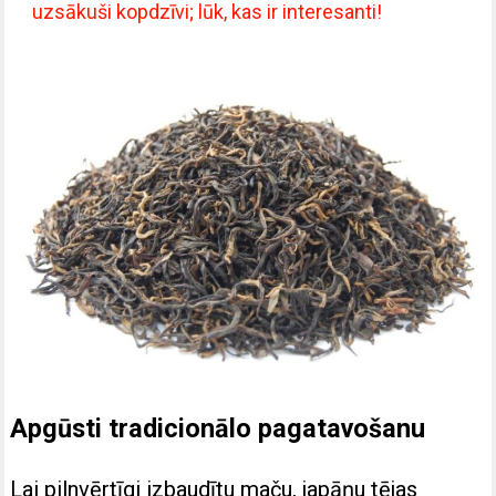
uzsākuši kopdzīvi; lūk, kas ir interesanti!
Apgūsti tradicionālo pagatavošanu
Lai pilnvērtīgi izbaudītu maču, japāņu tējas