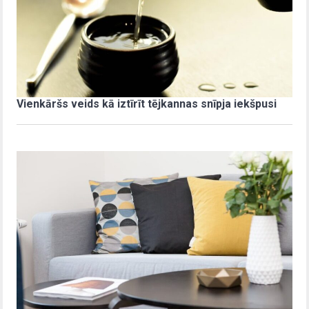
Vienkāršs veids kā iztīrīt tējkannas snīpja iekšpusi