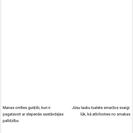
Manas omītes gurķīši, kuri ir
Jūsu lauku tualete smaržos svaigi:
pagatavoti ar slepenās sastāvdaļas
lūk, kā atbrīvoties no smakas
palīdzību