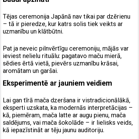
Tējas ceremonija Japānā nav tikai par dzērienu
– tā ir pieredze, kur katrs solis tiek veikts ar
uzmanību un klātbūtni.
Pat ja neveic pilnvērtīgu ceremoniju, mājās var
ieviest nelielu rituālu: pagatavo maču mierā,
sēdies ērtā vietā, pievērs uzmanību krāsai,
aromātam un garšai.
Eksperimentē ar jauniem veidiem
Lai gan tīrā mača dzeršana ir vistradicionālākā,
eksperti uzskata, ka modernās interpretācijas –
kā, piemēram, mača latte ar augu pienu, mača
saldējums, vai mača šokolāde – ir lielisks veids,
kā iepazīstināt ar tēju jaunu auditoriju.