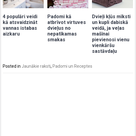
4 populāri veidi
Padomi kā
Dvieļi kļūs mīksti
kā atsvaidzināt
atbrīvot virtuves
un kupli dabiskā
vannas istabas
dvieļus no
veidā, ja veļas
aizkaru
nepatīkamas
mašīnai
smakas
pievienosi vienu
vienkāršu
sastāvdaļu
Posted in
Jaunākie raksti
,
Padomi un Receptes
Post
navigation