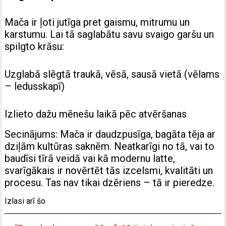
Mača ir ļoti jutīga pret gaismu, mitrumu un
karstumu. Lai tā saglabātu savu svaigo garšu un
spilgto krāsu:
Uzglabā slēgtā traukā, vēsā, sausā vietā (vēlams
– ledusskapī)
Izlieto dažu mēnešu laikā pēc atvēršanas
Secinājums: Mača ir daudzpusīga, bagāta tēja ar
dziļām kultūras saknēm. Neatkarīgi no tā, vai to
baudīsi tīrā veidā vai kā modernu latte,
svarīgākais ir novērtēt tās izcelsmi, kvalitāti un
procesu. Tas nav tikai dzēriens – tā ir pieredze.
Izlasi arī šo