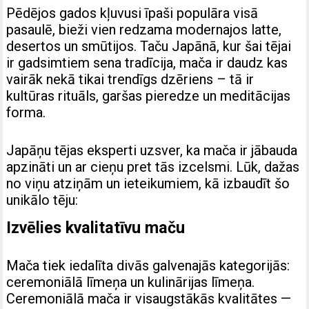
Pēdējos gados kļuvusi īpaši populāra visā
pasaulē, bieži vien redzama modernajos latte,
desertos un smūtijos. Taču Japānā, kur šai tējai
ir gadsimtiem sena tradīcija, mača ir daudz kas
vairāk nekā tikai trendīgs dzēriens – tā ir
kultūras rituāls, garšas pieredze un meditācijas
forma.
Japāņu tējas eksperti uzsver, ka mača ir jābauda
apzināti un ar cieņu pret tās izcelsmi. Lūk, dažas
no viņu atziņām un ieteikumiem, kā izbaudīt šo
unikālo tēju:
Izvēlies kvalitatīvu maču
Mača tiek iedalīta divās galvenajās kategorijās:
ceremoniālā līmeņa un kulinārijas līmeņa.
Ceremoniālā mača ir visaugstākās kvalitātes —