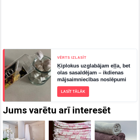
VĒRTS IZLASĪT
Ķiplokus uzglabājam eļļa, bet
olas sasaldējam – ikdienas
mājsaimniecības noslēpumi
LASĪT TĀLĀK
Jums varētu arī interesēt