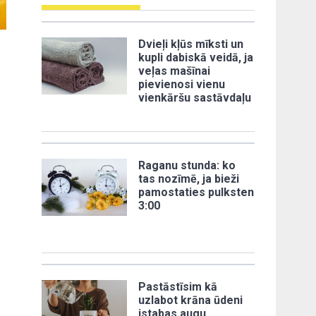
Dvieļi kļūs mīksti un
kupli dabiskā veidā, ja
veļas mašīnai
pievienosi vienu
vienkāršu sastāvdaļu
Raganu stunda: ko
tas nozīmē, ja bieži
pamostaties pulksten
3:00
Pastāstīsim kā
uzlabot krāna ūdeni
istabas augu