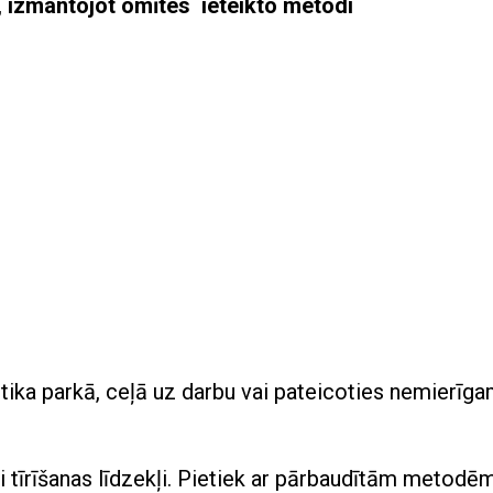
 izmantojot omītes ieteikto metodi
ika parkā, ceļā uz darbu vai pateicoties nemierīg
īvi tīrīšanas līdzekļi. Pietiek ar pārbaudītām metodēm