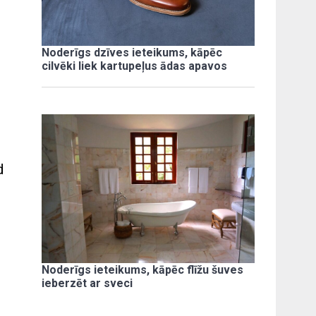
Noderīgs dzīves ieteikums, kāpēc
cilvēki liek kartupeļus ādas apavos
d
Noderīgs ieteikums, kāpēc flīžu šuves
ieberzēt ar sveci