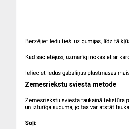
Berzējiet ledu tieši uz gumijas, līdz tā kļū
Kad sacietējusi, uzmanīgi nokasiet ar karot
Ielieciet ledus gabaliņus plastmasas mais
Zemesriekstu sviesta metode
Zemesriekstu sviesta taukainā tekstūra pa
un izturīga auduma, jo tas var atstāt tauk
Soļi: