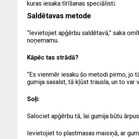
kuras iesaka tīrīšanas speciālisti.
Saldētavas metode
“Ievietojiet apģērbu saldētavā,” saka omī
noņemamu.
Kāpēc tas strādā?
“Es vienmēr iesaku šo metodi pirmo, jo tā 
gumija sasalst, tā kļūst trausla, un to var
Soļi:
Salociet apģērbu tā, lai gumija būtu ārpus
Ievietojiet to plastmasas maisiņā, ar gumi