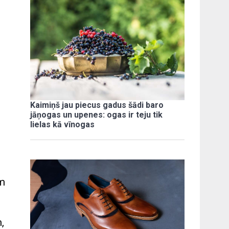
Kaimiņš jau piecus gadus šādi baro
jāņogas un upenes: ogas ir teju tik
lielas kā vīnogas
am
,