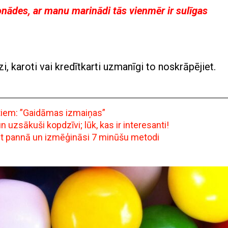
onādes, ar manu marinādi tās vienmēr ir sulīgas
zi, karoti vai kredītkarti uzmanīgi to noskrāpējiet.
ntiem: ”Gaidāmas izmaiņas”
uzsākuši kopdzīvi; lūk, kas ir interesanti!
ept pannā un izmēģināsi 7 minūšu metodi