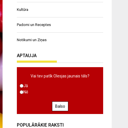
Kultūra
Padomi un Receptes
Notikumi un Ziņas
APTAUJA
Vai tev patīk Olesjas jaunais tēls?
Jā
Nē
Balso
POPULĀRĀKIE RAKSTI