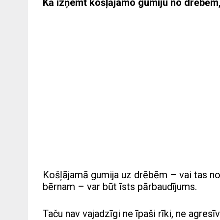
Kā izņemt košļājamo gumiju no drēbēm,
Košļājamā gumija uz drēbēm – vai tas not
bērnam – var būt īsts pārbaudījums.
Taču nav vajadzīgi ne īpaši rīki, ne agres