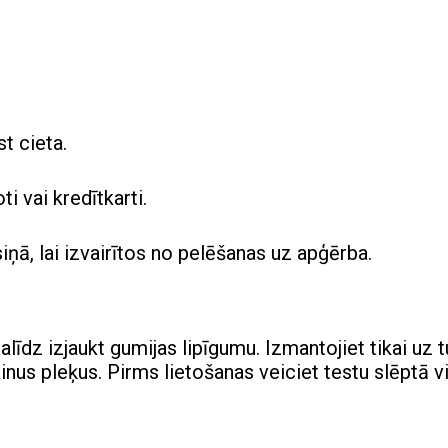
st cieta.
i vai kredītkarti.
iņā, lai izvairītos no pelēšanas uz apģērba.
līdz izjaukt gumijas lipīgumu. Izmantojiet tikai uz
ainus pleķus. Pirms lietošanas veiciet testu slēptā v