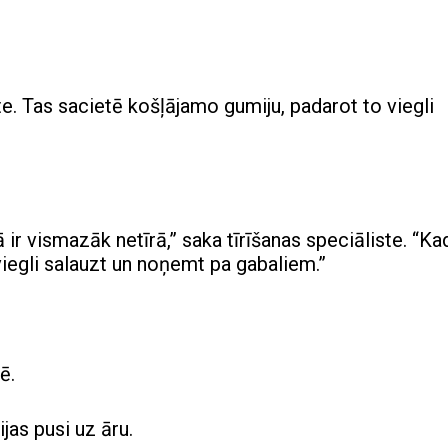
te. Tas sacietē košļājamo gumiju, padarot to viegli
ir vismazāk netīrā,” saka tīrīšanas speciāliste. “Ka
 viegli salauzt un noņemt pa gabaliem.”
ē.
jas pusi uz āru.