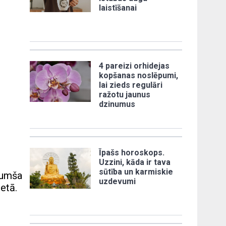
laistīšanai
4 pareizi orhidejas
kopšanas noslēpumi,
lai zieds regulāri
ražotu jaunus
dzinumus
Īpašs horoskops.
Uzzini, kāda ir tava
sūtība un karmiskie
 tumša
uzdevumi
ietā.