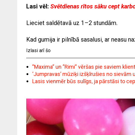
Lasi vēl:
Svētdienas rītos sāku cept karb
Lieciet saldētavā uz 1–2 stundām.
Kad gumija ir pilnībā sasalusi, ar neasu na
Izlasi arī šo
”Maxima” un ”Rimi” vēršas pie saviem klie
‘Jumpravas’ mūziķi izšķīrušies no sievām un 
Lasis vienmēr būs sulīgs, ja pārstāsi to c