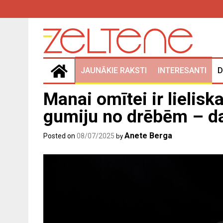
Skip
to
content
JAUNĀKIE RAKSTI
INTERESANTI
D
Manai omītei ir lielis
gumiju no drēbēm – da
Anete Berga
Posted on
08/07/2025
by