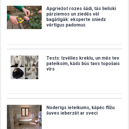
Apgriežot rozes šādi, tās lieliski
pārziemos un ziedēs vēl
bagātīgāk: eksperte sniedz
vērtīgus padomus
Tests: Izvēlies kreklu, un mēs tev
pateiksim, kāds būs tavs topošais
vīrs
Noderīgs ieteikums, kāpēc flīžu
šuves ieberzēt ar sveci