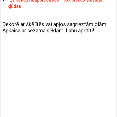
kļūdas
Dekorē ar šķēlītēs vai apļos sagrieztām olām.
Apkaisa ar sezama sēklām. Labu apetīti!