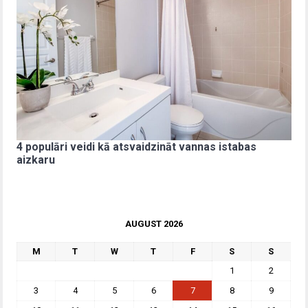
4 populāri veidi kā atsvaidzināt vannas istabas
aizkaru
AUGUST 2026
M
T
W
T
F
S
S
1
2
3
4
5
6
7
8
9