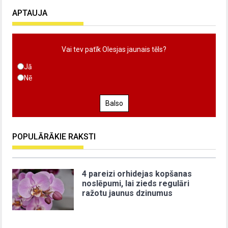
APTAUJA
Vai tev patīk Olesjas jaunais tēls?
Jā
Nē
Balso
POPULĀRĀKIE RAKSTI
4 pareizi orhidejas kopšanas
noslēpumi, lai zieds regulāri
ražotu jaunus dzinumus