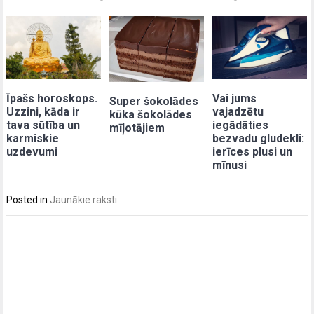
Īpašs horoskops.
Vai jums
Super šokolādes
Uzzini, kāda ir
vajadzētu
kūka šokolādes
tava sūtība un
iegādāties
mīļotājiem
karmiskie
bezvadu gludekli:
uzdevumi
ierīces plusi un
mīnusi
Posted in
Jaunākie raksti
Post
navigation