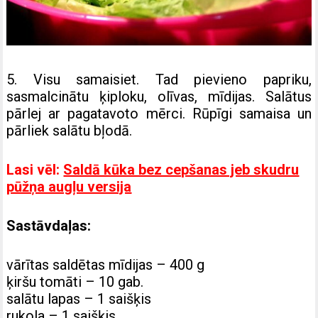
5. Visu samaisiet. Tad pievieno papriku,
sasmalcinātu ķiploku, olīvas, mīdijas. Salātus
pārlej ar pagatavoto mērci. Rūpīgi samaisa un
pārliek salātu bļodā.
Lasi vēl:
Saldā kūka bez cepšanas jeb skudru
pūžņa augļu versija
Sastāvdaļas:
vārītas saldētas mīdijas – 400 g
ķiršu tomāti – 10 gab.
salātu lapas – 1 saišķis
rukola – 1 saišķis