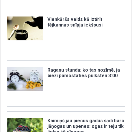
Vienkāršs veids kā iztīrīt
tējkannas snīpja iekšpusi
Raganu stunda: ko tas nozīmē, ja
bieži pamostaties pulksten 3:00
Kaimiņš jau piecus gadus šādi baro
jāņogas un upenes: ogas ir teju tik
lielas kā vīnogas