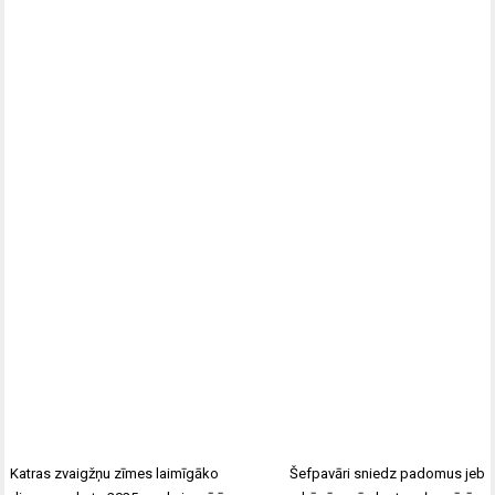
Katras zvaigžņu zīmes laimīgāko
Šefpavāri sniedz padomus jeb