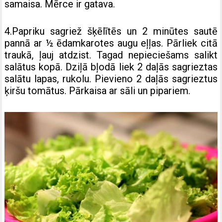
samaisa. Mērce ir gatava.
4.Papriku sagriež šķēlītēs un 2 minūtes sautē
pannā ar ½ ēdamkarotes augu eļļas. Pārliek citā
traukā, ļauj atdzist. Tagad nepieciešams salikt
salātus kopā. Dziļā bļodā liek 2 daļās sagrieztas
salātu lapas, rukolu. Pievieno 2 daļās sagrieztus
ķiršu tomātus. Pārkaisa ar sāli un pipariem.