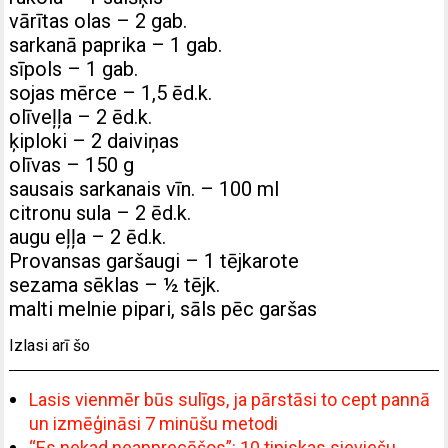
vārītas olas – 2 gab.
sarkanā paprika – 1 gab.
sīpols – 1 gab.
sojas mērce – 1,5 ēd.k.
olīveļļa – 2 ēd.k.
ķiploki – 2 daiviņas
olīvas – 150 g
sausais sarkanais vīn. – 100 ml
citronu sula – 2 ēd.k.
augu eļļa – 2 ēd.k.
Provansas garšaugi – 1 tējkarote
sezama sēklas – ½ tējk.
malti melnie pipari, sāls pēc garšas
Izlasi arī šo
Lasis vienmēr būs sulīgs, ja pārstāsi to cept pannā
un izmēģināsi 7 minūšu metodi
“Es nekad neapprecēšos”: 10 tipiskas sieviešu