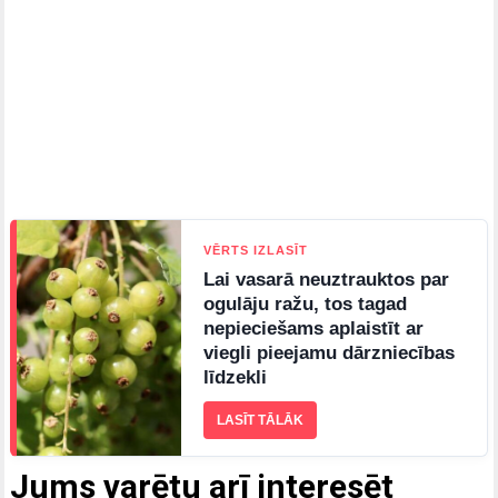
VĒRTS IZLASĪT
Lai vasarā neuztrauktos par
ogulāju ražu, tos tagad
nepieciešams aplaistīt ar
viegli pieejamu dārzniecības
līdzekli
LASĪT TĀLĀK
Jums varētu arī interesēt