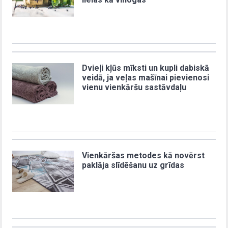
Dvieļi kļūs mīksti un kupli dabiskā
veidā, ja veļas mašīnai pievienosi
vienu vienkāršu sastāvdaļu
Vienkāršas metodes kā novērst
paklāja slīdēšanu uz grīdas