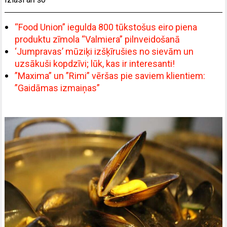
“Food Union” iegulda 800 tūkstošus eiro piena
produktu zīmola “Valmiera” pilnveidošanā
‘Jumpravas’ mūziķi izšķīrušies no sievām un
uzsākuši kopdzīvi; lūk, kas ir interesanti!
”Maxima” un ”Rimi” vēršas pie saviem klientiem:
”Gaidāmas izmaiņas”