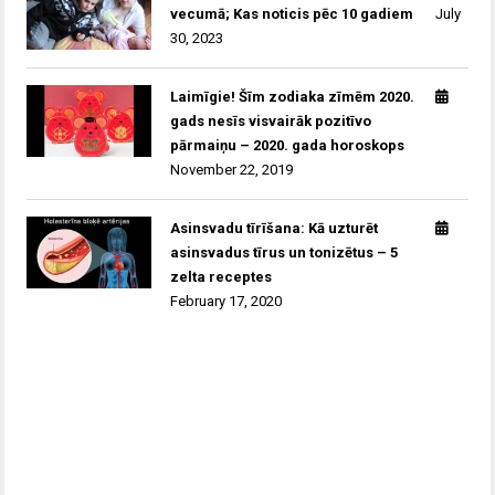
vecumā; Kas noticis pēc 10 gadiem
July
30, 2023
Laimīgie! Šīm zodiaka zīmēm 2020.
gads nesīs visvairāk pozitīvo
pārmaiņu – 2020. gada horoskops
November 22, 2019
Asinsvadu tīrīšana: Kā uzturēt
asinsvadus tīrus un tonizētus – 5
zelta receptes
February 17, 2020