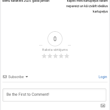
dienu saraksts 2025. gada janvārī
kāpēc mēs kartupeļus vārām
nepareizi un kā izvārīt ideālus
kartupeļus
0
Raksta vērtējums
Subscribe
Login