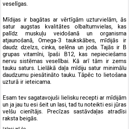
veselīgas.
Mīdijas ir bagātas ar vērtīgām uzturvielām, ās
satur augstas kvalitātes olbaltumvielas, kas
palīdz muskuļu veidošanā un organisma
atjaunošanā, Omega-3 taukskābes, mīdijās ir
daudz dzelzs, cinka, selēna un joda. Tajās ir B
grupas vitamīni, īpaši B12, kas nepieciešams
nervu sistēmas veselībai. Kā arī tām ir zems
tauku saturs. Lielākā daļa mīdiju satur minimālu
daudzumu piesātināto tauku. Tāpēc to lietošana
uzturā ir ieteicama.
Esam tev sagatavojuši lielisku recepti ar mīdijām
un ja jau tu esi šeit un lasi, tad tu noteikti esi jūras
velšu cienītājs. Precīzas sastāvdaļas atradīsi
raksta beigās.
Izlasi arī šo