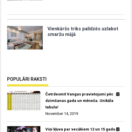
Vienkāršs triks palīdzēs uzlabot
smaržu mājā
POPULĀRI RAKSTI
Četrdesmit Vangas pravietojumi pēc
dzimšanas gada un mēneša. Unikāla
tabula!
November 14, 2019
Viņi kļuva par vecākiem 12 un 15 gadu