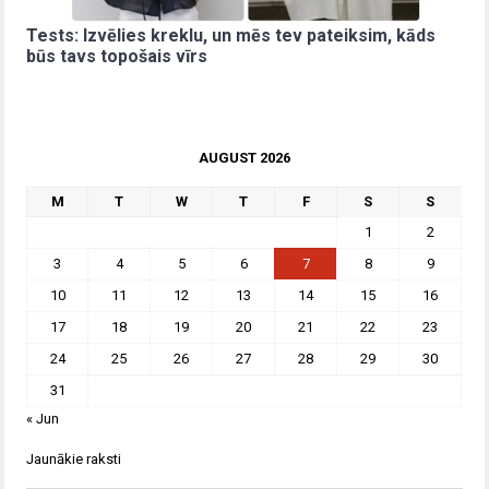
Tests: Izvēlies kreklu, un mēs tev pateiksim, kāds
būs tavs topošais vīrs
AUGUST 2026
M
T
W
T
F
S
S
1
2
3
4
5
6
7
8
9
10
11
12
13
14
15
16
17
18
19
20
21
22
23
24
25
26
27
28
29
30
31
« Jun
Jaunākie raksti