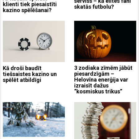
serviss – kā elites fani
klienti tiek piesaistīti
skatās futbolu?
kazino spēlēšanai?
3 zodiaka zīmēm jābūt
Kā droši baudīt
piesardzīgām –
tiešsaistes kazino un
Helovīna enerģija var
spēlēt atbildīgi
izraisīt dažus
“kosmiskus trikus”