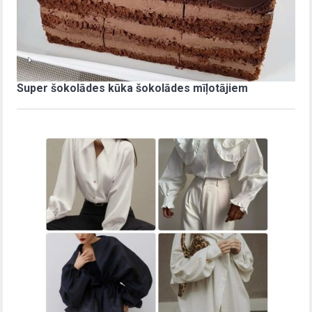
Super šokolādes kūka šokolādes mīļotājiem