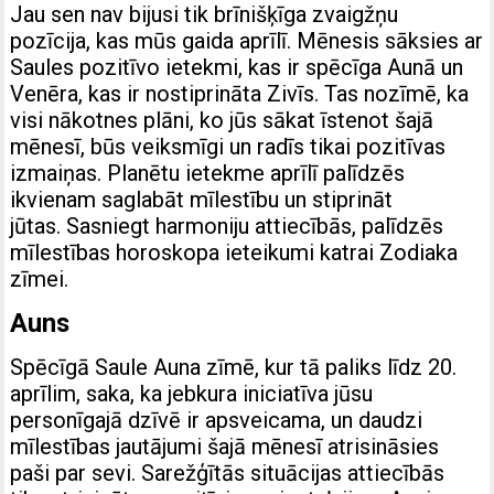
Jau sen nav bijusi tik brīnišķīga zvaigžņu
pozīcija, kas mūs gaida aprīlī. Mēnesis sāksies ar
Saules pozitīvo ietekmi, kas ir spēcīga Aunā un
Venēra, kas ir nostiprināta Zivīs. Tas nozīmē, ka
visi nākotnes plāni, ko jūs sākat īstenot šajā
mēnesī, būs veiksmīgi un radīs tikai pozitīvas
izmaiņas. Planētu ietekme aprīlī palīdzēs
ikvienam saglabāt mīlestību un stiprināt
jūtas. Sasniegt harmoniju attiecībās, palīdzēs
mīlestības horoskopa ieteikumi katrai Zodiaka
zīmei.
Auns
Spēcīgā Saule Auna zīmē, kur tā paliks līdz 20.
aprīlim, saka, ka jebkura iniciatīva jūsu
personīgajā dzīvē ir apsveicama, un daudzi
mīlestības jautājumi šajā mēnesī atrisināsies
paši par sevi. Sarežģītās situācijas attiecībās