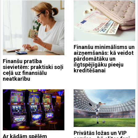
Finanšu minimālisms un
aizņemšanās: kā veidot
pārdomātāku un
Finanšu pratība
ilgtspējīgāku pieeju
sievietēm: praktiski soļi
kreditēšanai
ceļā uz finansiālu
neatkarību
Privātās ložas un VIP
Ar kādām spēlēm