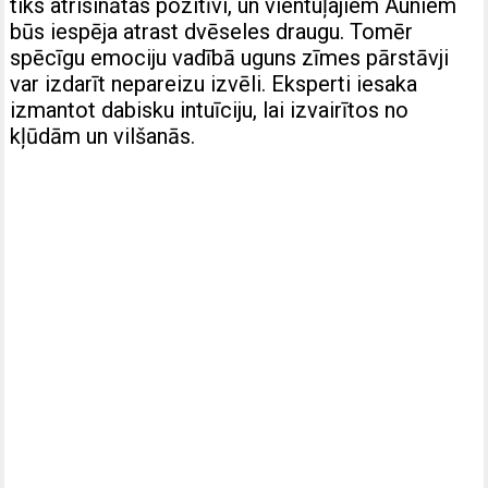
tiks atrisinātas pozitīvi, un vientuļajiem Auniem
būs iespēja atrast dvēseles draugu. Tomēr
spēcīgu emociju vadībā uguns zīmes pārstāvji
var izdarīt nepareizu izvēli. Eksperti iesaka
izmantot dabisku intuīciju,
lai izvairītos no
kļūdām un vilšanās.