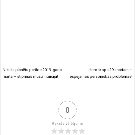
Neliela planētu parāde 2019. gada
Horoskops 29. martam –
martā – stiprinās mūsu intuīciju!
iespējamas personiskās problēmas!
0
Raksta vērtējums