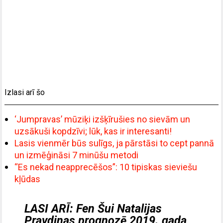
Izlasi arī šo
‘Jumpravas’ mūziķi izšķīrušies no sievām un
uzsākuši kopdzīvi; lūk, kas ir interesanti!
Lasis vienmēr būs sulīgs, ja pārstāsi to cept pannā
un izmēģināsi 7 minūšu metodi
“Es nekad neapprecēšos”: 10 tipiskas sieviešu
kļūdas
LASI ARĪ:
Fen Šui Natalijas
Pravdinas prognozē 2019. gada