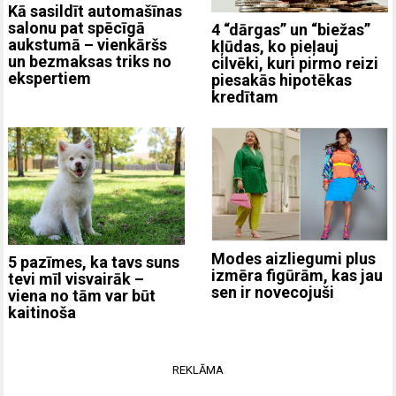
Kā sasildīt automašīnas
salonu pat spēcīgā
4 “dārgas” un “biežas”
aukstumā – vienkāršs
kļūdas, ko pieļauj
un bezmaksas triks no
cilvēki, kuri pirmo reizi
ekspertiem
piesakās hipotēkas
kredītam
Modes aizliegumi plus
5 pazīmes, ka tavs suns
izmēra figūrām, kas jau
tevi mīl visvairāk –
sen ir novecojuši
viena no tām var būt
kaitinoša
REKLĀMA