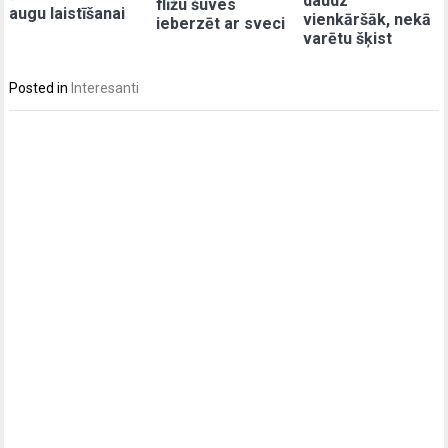
daudz
flīžu šuves
augu laistīšanai
vienkāršāk, nekā
ieberzēt ar sveci
varētu šķist
Posted in
Interesanti
Post
navigation