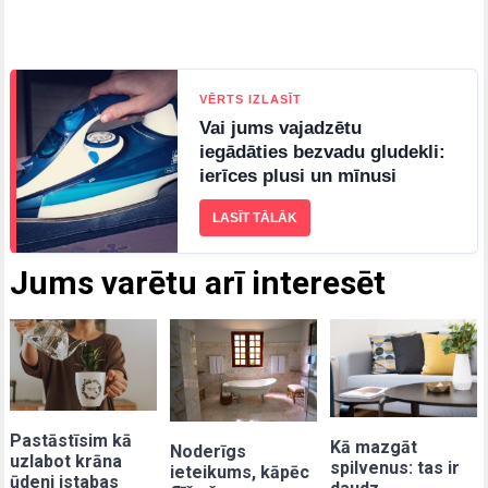
VĒRTS IZLASĪT
Vai jums vajadzētu
iegādāties bezvadu gludekli:
ierīces plusi un mīnusi
LASĪT TĀLĀK
Jums varētu arī interesēt
Pastāstīsim kā
Kā mazgāt
Noderīgs
uzlabot krāna
spilvenus: tas ir
ieteikums, kāpēc
ūdeni istabas