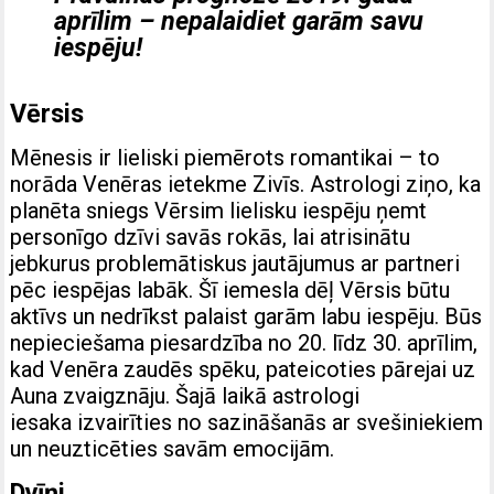
aprīlim – nepalaidiet garām savu
iespēju!
Vērsis
Mēnesis ir lieliski piemērots romantikai – to
norāda Venēras ietekme Zivīs. Astrologi ziņo, ka
planēta sniegs Vērsim lielisku iespēju ņemt
personīgo dzīvi savās rokās, lai atrisinātu
jebkurus problemātiskus jautājumus ar partneri
pēc iespējas labāk. Šī iemesla dēļ Vērsis būtu
aktīvs un nedrīkst palaist garām labu iespēju. Būs
nepieciešama piesardzība no 20. līdz 30. aprīlim,
kad Venēra zaudēs spēku, pateicoties pārejai uz
Auna zvaigznāju. Šajā laikā astrologi
iesaka
izvairīties no sazināšanās ar svešiniekiem
un neuzticēties savām emocijām.
Dvīņi