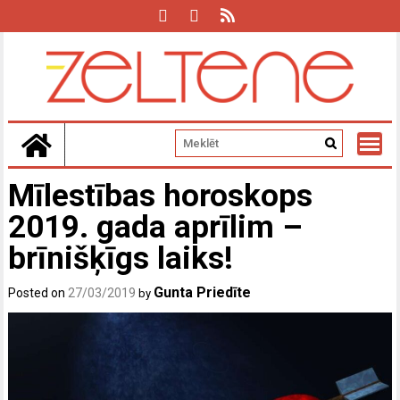
Skip
to
content
Mīlestības horoskops
2019. gada aprīlim –
brīnišķīgs laiks!
Gunta Priedīte
Posted on
27/03/2019
by