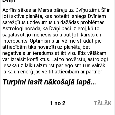
Aprīlis sākas ar Marsa pāreju uz Dvīņu zīmi. Šī ir
ļoti aktīva planēta, kas noteikti sniegs Dvīniem
sarežģītus uzdevumus un dažādas problēmas.
Astrologi norāda, ka Dvīņi paši izlemj, kā to
sagatavot, jo mēnesis sola būt ļoti karsts un
interesants. Optimisms un vēlme
strādāt pie
attiecībām tiks
novirzīti uz planētu, bet
negatīvais un ieradums atlikt visu līdz vēlākam
var izraisīt konfliktus. Lai to novērstu, astrologi
iesaka uz laiku aizmirst par egoismu un vairāk
laika un enerģijas veltīt attiecībām ar partneri.
Turpini lasīt nākošajā lapā…
1 no 2
TĀLĀK