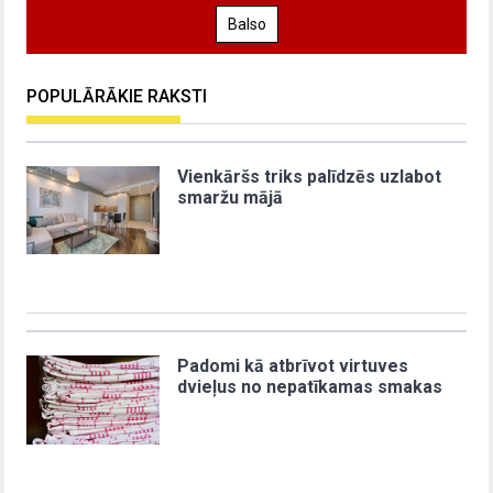
Balso
POPULĀRĀKIE RAKSTI
Vienkāršs triks palīdzēs uzlabot
smaržu mājā
Padomi kā atbrīvot virtuves
dvieļus no nepatīkamas smakas