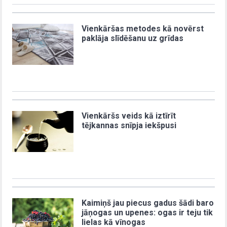
Vienkāršas metodes kā novērst
paklāja slīdēšanu uz grīdas
Vienkāršs veids kā iztīrīt
tējkannas snīpja iekšpusi
Kaimiņš jau piecus gadus šādi baro
jāņogas un upenes: ogas ir teju tik
lielas kā vīnogas