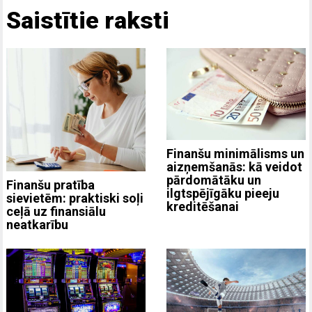
Saistītie raksti
Finanšu minimālisms un
aizņemšanās: kā veidot
pārdomātāku un
Finanšu pratība
ilgtspējīgāku pieeju
sievietēm: praktiski soļi
kreditēšanai
ceļā uz finansiālu
neatkarību