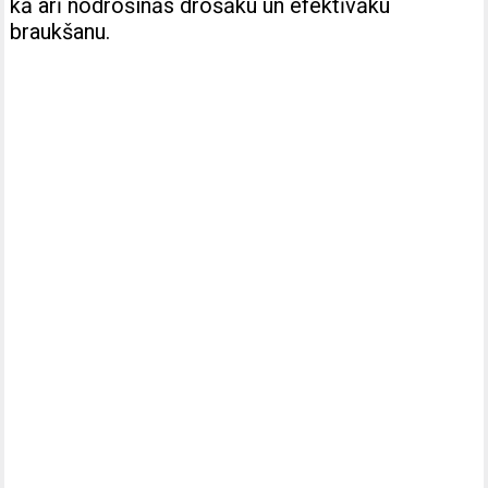
kā arī nodrošinās drošāku un efektīvāku
braukšanu.