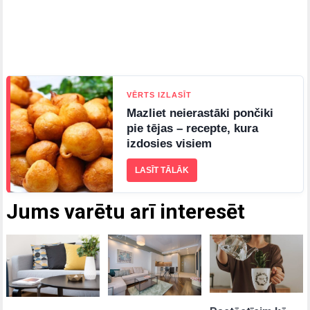
VĒRTS IZLASĪT
Mazliet neierastāki pončiki
pie tējas – recepte, kura
izdosies visiem
LASĪT TĀLĀK
Jums varētu arī interesēt