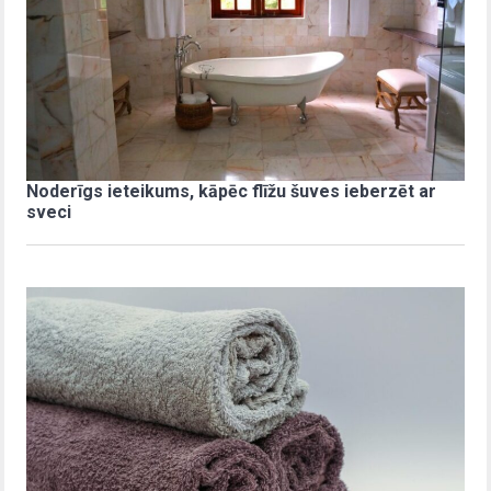
Noderīgs ieteikums, kāpēc flīžu šuves ieberzēt ar
sveci