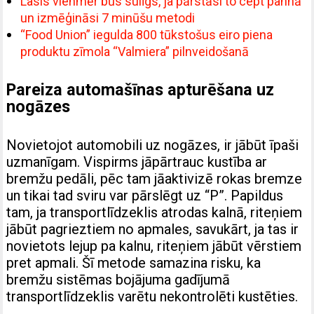
Lasis vienmēr būs sulīgs, ja pārstāsi to cept pannā
un izmēģināsi 7 minūšu metodi
“Food Union” iegulda 800 tūkstošus eiro piena
produktu zīmola “Valmiera” pilnveidošanā
Pareiza automašīnas apturēšana uz
nogāzes
Novietojot automobili uz nogāzes, ir jābūt īpaši
uzmanīgam. Vispirms jāpārtrauc kustība ar
bremžu pedāli, pēc tam jāaktivizē rokas bremze
un tikai tad sviru var pārslēgt uz “P”. Papildus
tam, ja transportlīdzeklis atrodas kalnā, riteņiem
jābūt pagrieztiem no apmales, savukārt, ja tas ir
novietots lejup pa kalnu, riteņiem jābūt vērstiem
pret apmali. Šī metode samazina risku, ka
bremžu sistēmas bojājuma gadījumā
transportlīdzeklis varētu nekontrolēti kustēties.