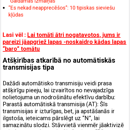
”Gaidāmas izmaiņas”
“Es nekad neapprecēšos”: 10 tipiskas sieviešu
kļūdas
Lasi vēl :
Lai tomāti ātri nogatavotos, jums ir
pareizi jāapgriež lapas -noskaidro kādas lapas
“baro” tomātu
Atšķirības atkarībā no automātiskās
transmisijas tipa
Dažādi automātisko transmisiju veidi prasa
atšķirīgu pieeju, lai izvairītos no nevajadzīga
nolietojuma un nodrošinātu efektīvu darbību:
Parastā automātiskā transmisija (AT): Šīs
transmisijas ir izturīgas, bet, ja apstāšanās ir
ilgstoša, ieteicams pārslēgt uz “N”, lai
samazinātu slodzi. Stāvvietā vienmēr jāaktivizē