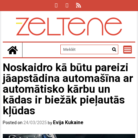
Skip
to
content
Noskaidro kā būtu pareizi
jāapstādina automašīna ar
automātisko kārbu un
kādas ir biežāk pieļautās
kļūdas
Evija Kukaine
Posted on
24/03/2025
by