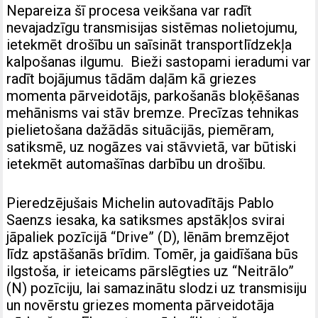
Nepareiza šī procesa veikšana var radīt
nevajadzīgu transmisijas sistēmas nolietojumu,
ietekmēt drošību un saīsināt transportlīdzekļa
kalpošanas ilgumu. Bieži sastopami ieradumi var
radīt bojājumus tādām daļām kā griezes
momenta pārveidotājs, parkošanās bloķēšanas
mehānisms vai stāv bremze. Precīzas tehnikas
pielietošana dažādās situācijās, piemēram,
satiksmē, uz nogāzes vai stāvvietā, var būtiski
ietekmēt automašīnas darbību un drošību.
Pieredzējušais Michelin autovadītājs Pablo
Saenzs iesaka, ka satiksmes apstākļos svirai
jāpaliek pozīcijā “Drive” (D), lēnām bremzējot
līdz apstāšanās brīdim. Tomēr, ja gaidīšana būs
ilgstoša, ir ieteicams pārslēgties uz “Neitrālo”
(N) pozīciju, lai samazinātu slodzi uz transmisiju
un novērstu griezes momenta pārveidotāja