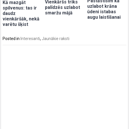
Pastāstīsim kā
Vienkāršs triks
Kā mazgāt
uzlabot krāna
palīdzēs uzlabot
spilvenus: tas ir
ūdeni istabas
smaržu mājā
daudz
augu laistīšanai
vienkāršāk, nekā
varētu šķist
Posted in
Interesanti
,
Jaunākie raksti
Post
navigation