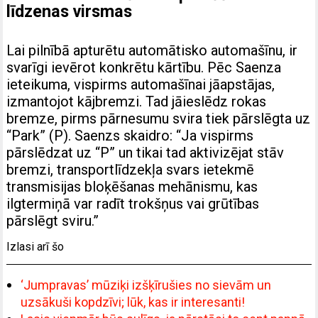
līdzenas virsmas
Lai pilnībā apturētu automātisko automašīnu, ir
svarīgi ievērot konkrētu kārtību. Pēc Saenza
ieteikuma, vispirms automašīnai jāapstājas,
izmantojot kājbremzi. Tad jāieslēdz rokas
bremze, pirms pārnesumu svira tiek pārslēgta uz
“Park” (P). Saenzs skaidro: “Ja vispirms
pārslēdzat uz “P” un tikai tad aktivizējat stāv
bremzi, transportlīdzekļa svars ietekmē
transmisijas bloķēšanas mehānismu, kas
ilgtermiņā var radīt trokšņus vai grūtības
pārslēgt sviru.”
Izlasi arī šo
‘Jumpravas’ mūziķi izšķīrušies no sievām un
uzsākuši kopdzīvi; lūk, kas ir interesanti!