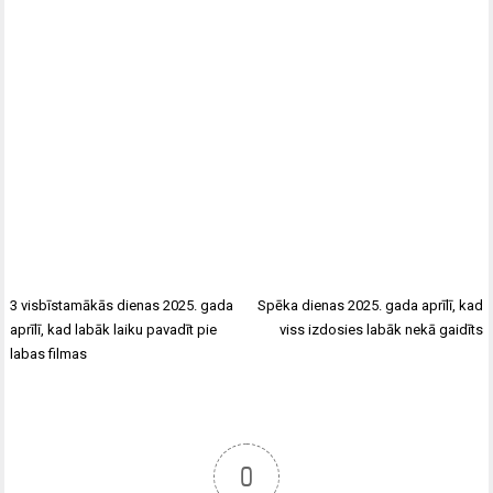
3 visbīstamākās dienas 2025. gada
Spēka dienas 2025. gada aprīlī, kad
aprīlī, kad labāk laiku pavadīt pie
viss izdosies labāk nekā gaidīts
labas filmas
0