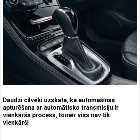
Daudzi cilvēki uzskata, ka automašīnas
apturēšana ar automātisko transmisiju ir
vienkāršs process, tomēr viss nav tik
vienkārši