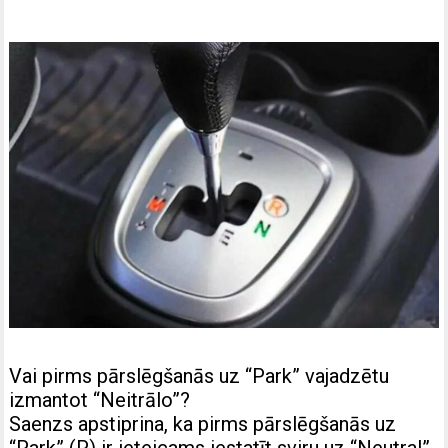
Vai pirms pārslēgšanās uz “Park” vajadzētu
izmantot “Neitrālo”?
Saenzs apstiprina, ka pirms pārslēgšanās uz
“Park” (P) ir ieteicams iestatīt sviru uz “Neutral”