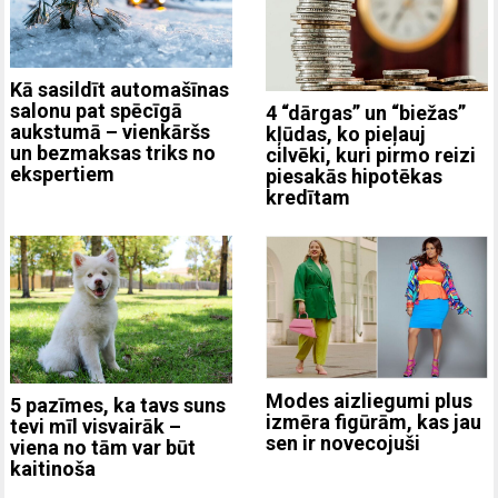
Kā sasildīt automašīnas
salonu pat spēcīgā
4 “dārgas” un “biežas”
aukstumā – vienkāršs
kļūdas, ko pieļauj
un bezmaksas triks no
cilvēki, kuri pirmo reizi
ekspertiem
piesakās hipotēkas
kredītam
Modes aizliegumi plus
5 pazīmes, ka tavs suns
izmēra figūrām, kas jau
tevi mīl visvairāk –
sen ir novecojuši
viena no tām var būt
kaitinoša