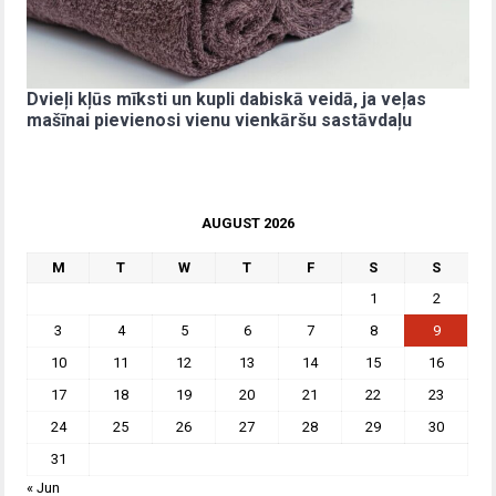
Dvieļi kļūs mīksti un kupli dabiskā veidā, ja veļas
mašīnai pievienosi vienu vienkāršu sastāvdaļu
AUGUST 2026
M
T
W
T
F
S
S
1
2
3
4
5
6
7
8
9
10
11
12
13
14
15
16
17
18
19
20
21
22
23
24
25
26
27
28
29
30
31
« Jun