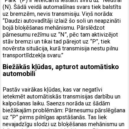
(N). Šādā veidā automašīnas svars tiek balstīts
uz bremzēm, nevis transmisiju. Viņš norāda:
“Daudzi autovadītāji izlaiž šo soli un neapzināti
bojā bloķēšanas mehānismu. Pārslēdzot
pārnesumu režīmu uz “N”, pēc tam aktivizējot
stāv bremzi un tikai tad pārejot uz “P”, tiek
novērsta situācija, kurā transmisija nestu pilnu
transportlīdzekļa svaru.”
Biežākās kļūdas, apturot automātisko
automobili
Pastāv vairākas kļūdas, kas var negatīvi
ietekmēt automātiskās transmisijas darbību un
kalpošanas laiku. Saenzs norāda uz šādām
biežākajām problēmām: Pārnesumu pārslēgšana
uz “P” pirms pilnīgas apstāšanās. Tas liek
nevajadzīgu slodzi uz bloķēšanas mehānismu un