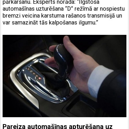
pārkaršanu. Eksperts norāda: “Ilgstoša
automašīnas uzturēšana “D” režīmā ar nospiestu
bremzi veicina karstuma rašanos transmisijā un
var samazināt tās kalpošanas ilgumu.”
Pareiza automašīnas apturēšana uz