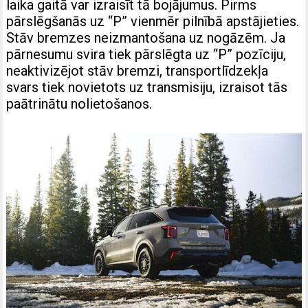
laika gaitā var izraisīt tā bojājumus. Pirms
pārslēgšanās uz “P” vienmēr pilnībā apstājieties.
Stāv bremzes neizmantošana uz nogāzēm. Ja
pārnesumu svira tiek pārslēgta uz “P” pozīciju,
neaktivizējot stāv bremzi, transportlīdzekļa
svars tiek novietots uz transmisiju, izraisot tās
paātrinātu nolietošanos.