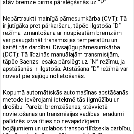
stāv bremze pirms pārslēgšanās uz “P”.
Nepārtraukti mainīgā pārnesumkārba (CVT): Tā
ir jutīgāka pret pārkaršanu, tāpēc ilgstoša “D”
režīma izmantošana ar nospiestām bremzēm
var paaugstināt transmisijas temperatūru un
kaitēt tās darbībai. Divsajūgu pārnesumkārba
(DCT): Tā līdzinās manuālajām transmisijām,
tāpēc Saenzs iesaka pārslēgt uz “N” režīmu, ja
apstāšanās ir ilgstoša. Atstāšana “D” režīmā var
novest pie sajūgu nolietošanās.
Kopumā automātiskās automašīnas apstāšanās
metode ievērojami ietekmē tās ilgmūžību un
drošību. Pareizi bremzēšanas, stāvvietā
novietošanas un transmisijas vadības ieradumi
palīdzēs izvairīties no nevajadzīgiem
bojājumiem un uzlabos transportlīdzekļa darbību,