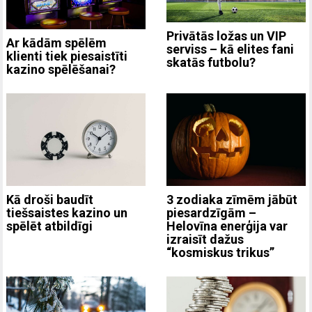
Privātās ložas un VIP
Ar kādām spēlēm
serviss – kā elites fani
klienti tiek piesaistīti
skatās futbolu?
kazino spēlēšanai?
3 zodiaka zīmēm jābūt
Kā droši baudīt
piesardzīgām –
tiešsaistes kazino un
Helovīna enerģija var
spēlēt atbildīgi
izraisīt dažus
“kosmiskus trikus”