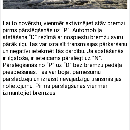
Lai to novērstu, vienmēr aktivizējiet stāv bremzi
pirms pārslēgšanās uz “P”. Automobiļa
atstāšana “D” režīmā ar nospiestu bremžu sviru
pārāk ilgi. Tas var izraisīt transmisijas pārkaršanu
un negatīvi ietekmēt tās darbību. Ja apstāšanās
ir ilgstoša, ir ieteicams pārslēgt uz “N”.
Pārslēgšanās no “P” uz “D” bez bremžu pedāļa
piespiešanas. Tas var bojāt pārnesumu
pārslēdzēju un izraisīt nevajadzīgu transmisijas
nolietojumu. Pirms pārslēgšanās vienmēr
izmantojiet bremzes.