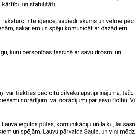
kārtību un stabilitāti.
– raksturo inteliģence, sabiedriskums un vēlme pēc
āšanām, sakariem un spēju komunicēt ar dažādiem
ngu, kuru personības fascinē ar savu drosmi un
i var tiekties pēc citu cilvēku apstiprinājuma, taču 
iešami norādījumi vai norādījumi par savu rīcību. Vi
auva iegulda pūles, komunikāciju un laiku, lai sasn
ēkiem un spējām. Lauvu pārvalda Saule, un viņi mēdz