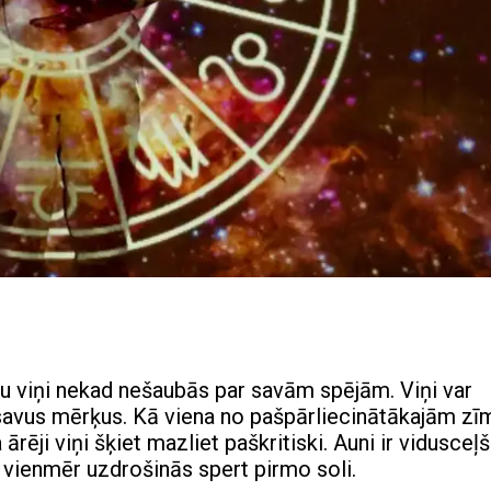
taču viņi nekad nešaubās par savām spējām. Viņi var
gt savus mērķus. Kā viena no pašpārliecinātākajām z
ārēji viņi šķiet mazliet paškritiski. Auni ir vidusceļš
e vienmēr uzdrošinās spert pirmo soli.