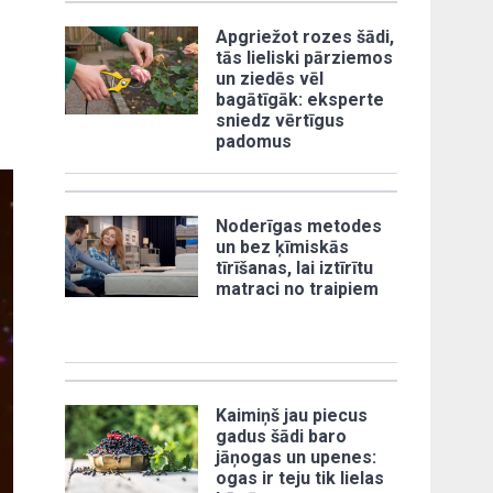
Apgriežot rozes šādi,
tās lieliski pārziemos
un ziedēs vēl
bagātīgāk: eksperte
sniedz vērtīgus
padomus
Noderīgas metodes
un bez ķīmiskās
tīrīšanas, lai iztīrītu
matraci no traipiem
Kaimiņš jau piecus
gadus šādi baro
jāņogas un upenes:
ogas ir teju tik lielas