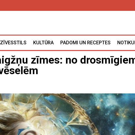
ZĪVESSTILS
KULTŪRA
PADOMI UN RECEPTES
NOTIKU
aigžņu zīmes: no drosmīgie
dvēselēm