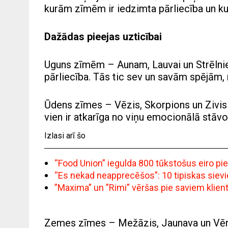
kurām zīmēm ir iedzimta pārliecība un kur
Dažādas pieejas uzticībai
Uguns zīmēm – Aunam, Lauvai un Strēlnie
pārliecība. Tās tic sev un savām spējām, 
Ūdens zīmes – Vēzis, Skorpions un Zivis –
vien ir atkarīga no viņu emocionālā stāvo
Izlasi arī šo
“Food Union” iegulda 800 tūkstošus eiro pi
“Es nekad neapprecēšos”: 10 tipiskas siev
”Maxima” un ”Rimi” vēršas pie saviem klie
Zemes zīmes – Mežāzis, Jaunava un Vērsis