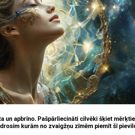
ta un apbrīno. Pašpārliecināti cilvēki šķiet mērķtie
aidrosim kurām no zvaigžņu zīmēm piemīt šī pievil