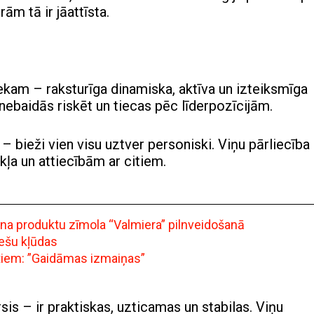
ām tā ir jāattīsta.
kam – raksturīga dinamiska, aktīva un izteiksmīga
nebaidās riskēt un tiecas pēc līderpozīcijām.
 bieži vien visu uztver personiski. Viņu pārliecība 
kļa un attiecībām ar citiem.
ena produktu zīmola “Valmiera” pilnveidošanā
iešu kļūdas
ntiem: ”Gaidāmas izmaiņas”
 – ir praktiskas, uzticamas un stabilas. Viņu