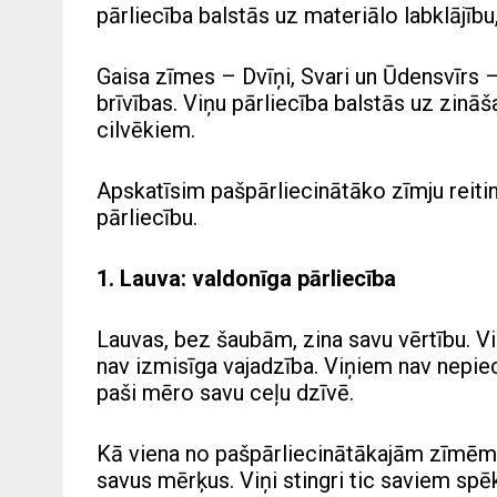
pārliecība balstās uz materiālo labklājību, 
Gaisa zīmes – Dvīņi, Svari un Ūdensvīrs 
brīvības. Viņu pārliecība balstās uz zin
cilvēkiem.
Apskatīsim pašpārliecinātāko zīmju reiti
pārliecību.
1. Lauva: valdonīga pārliecība
Lauvas, bez šaubām, zina savu vērtību. Viņ
nav izmisīga vajadzība. Viņiem nav nepiec
paši mēro savu ceļu dzīvē.
Kā viena no pašpārliecinātākajām zīmēm L
savus mērķus. Viņi stingri tic saviem sp