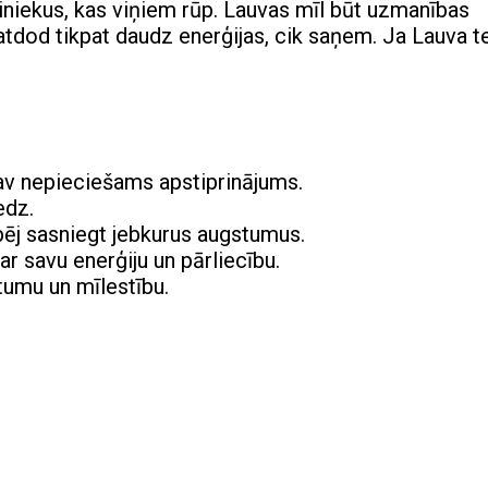
uviniekus, kas viņiem rūp. Lauvas mīl būt uzmanības
 atdod tikpat daudz enerģijas, cik saņem. Ja Lauva t
nav nepieciešams apstiprinājums.
edz.
pēj sasniegt jebkurus augstumus.
r savu enerģiju un pārliecību.
ltumu un mīlestību.