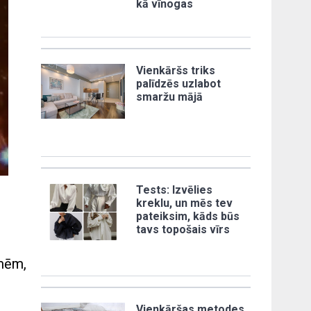
kā vīnogas
Vienkāršs triks
palīdzēs uzlabot
smaržu mājā
Tests: Izvēlies
kreklu, un mēs tev
pateiksim, kāds būs
tavs topošais vīrs
īmēm,
Vienkāršas metodes