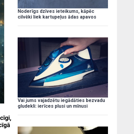
Noderīgs dzīves ieteikums, kāpēc
cilvēki liek kartupeļus ādas apavos
Vai jums vajadzētu iegādāties bezvadu
gludekli: ierīces plusi un mīnusi
cīgi,
cīgā