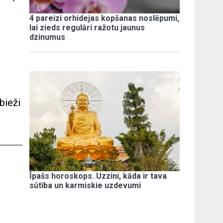
4 pareizi orhidejas kopšanas noslēpumi,
lai zieds regulāri ražotu jaunus
dzinumus
bieži
Īpašs horoskops. Uzzini, kāda ir tava
sūtība un karmiskie uzdevumi