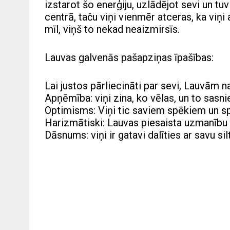
izstarot šo enerģiju, uzlādējot sevi un t
centrā, taču viņi vienmēr atceras, ka viņi
mīl, viņš to nekad neaizmirsīs.
Lauvas galvenās pašapziņas īpašības:
Lai justos pārliecināti par sevi, Lauvām 
Apņēmība: viņi zina, ko vēlas, un to sasni
Optimisms: Viņi tic saviem spēkiem un s
Harizmātiski: Lauvas piesaista uzmanību a
Dāsnums: viņi ir gatavi dalīties ar savu si