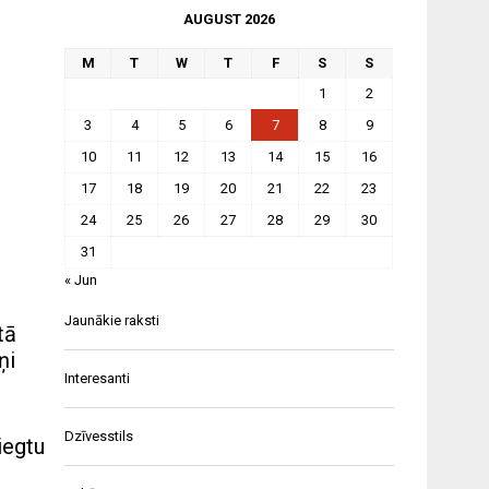
AUGUST 2026
M
T
W
T
F
S
S
1
2
3
4
5
6
7
8
9
10
11
12
13
14
15
16
17
18
19
20
21
22
23
24
25
26
27
28
29
30
31
« Jun
Jaunākie raksti
tā
ņi
Interesanti
Dzīvesstils
iegtu