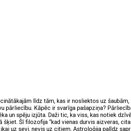
cinātākajām līdz tām, kas ir nosliektos uz šaubām, 
u pārliecību. Kāpēc ir svarīga pašapziņa? Pārliecīb
ka un spēju izjūta. Daži tic, ka viss, kas notiek dzīv
 šķiet. Šī filozofija “kad vienas durvis aizveras, cita
kai uz sevi, nevis uz citiem. Astroloģija palīdz sapr