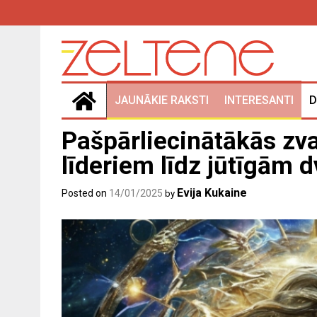
Skip
to
content
JAUNĀKIE RAKSTI
INTERESANTI
D
Pašpārliecinātākās zv
līderiem līdz jūtīgām 
Evija Kukaine
Posted on
14/01/2025
by