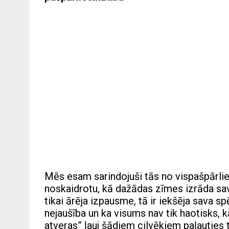
Mēs esam sarindojuši tās no vispašpārlie
noskaidrotu, kā dažādas zīmes izrāda sav
tikai ārēja izpausme, tā ir iekšēja sava spē
nejaušība un ka visums nav tik haotisks, kā
atveras” ļauj šādiem cilvēkiem paļauties ti