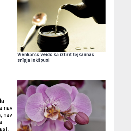
Vienkāršs veids kā iztīrīt tējkannas
snīpja iekšpusi
lai
a nav
ē, nav
s
ast,