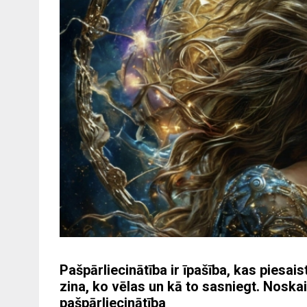
Pašpārliecinātība ir īpašība, kas piesais
zina, ko vēlas un kā to sasniegt. Nosk
pašpārliecinātība