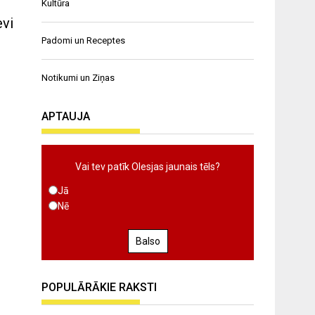
Kultūra
evi
Padomi un Receptes
Notikumi un Ziņas
APTAUJA
Vai tev patīk Olesjas jaunais tēls?
Jā
Nē
Balso
POPULĀRĀKIE RAKSTI