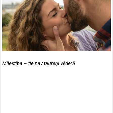
Mīlestība – tie nav taureņi vēderā