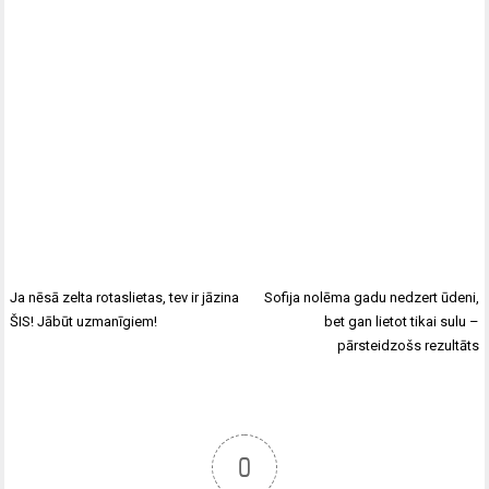
Ja nēsā zelta rotaslietas, tev ir jāzina
Sofija nolēma gadu nedzert ūdeni,
ŠIS! Jābūt uzmanīgiem!
bet gan lietot tikai sulu –
pārsteidzošs rezultāts
0