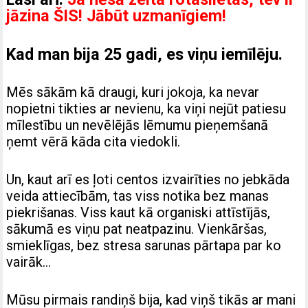
jāzina ŠIS! Jābūt uzmanīgiem!
Kad man bija 25 gadi, es viņu iemīlēju.
Mēs sākām kā draugi, kuri jokoja, ka nevar
nopietni tikties ar nevienu, ka viņi nejūt patiesu
mīlestību un nevēlējās lēmumu pieņemšanā
ņemt vērā kāda cita viedokli.
Un, kaut arī es ļoti centos izvairīties no jebkāda
veida attiecībām, tas viss notika bez manas
piekrišanas. Viss kaut kā organiski attīstījās,
sākumā es viņu pat neatpazinu. Vienkāršas,
smieklīgas, bez stresa sarunas pārtapa par ko
vairāk…
Mūsu pirmais randiņš bija, kad viņš tikās ar mani