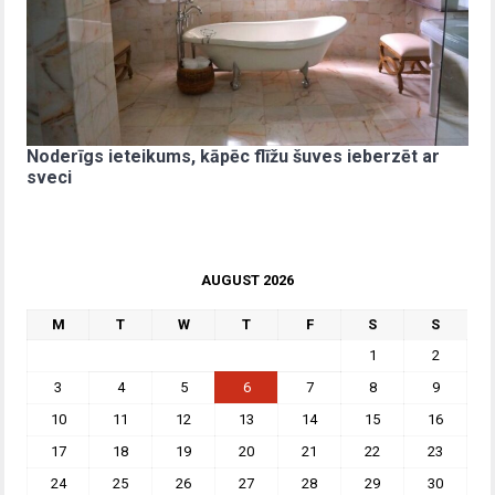
Noderīgs ieteikums, kāpēc flīžu šuves ieberzēt ar
sveci
AUGUST 2026
M
T
W
T
F
S
S
1
2
3
4
5
6
7
8
9
10
11
12
13
14
15
16
17
18
19
20
21
22
23
24
25
26
27
28
29
30