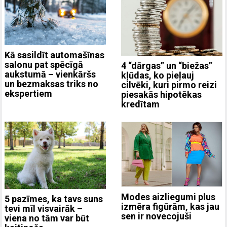
Kā sasildīt automašīnas
salonu pat spēcīgā
4 “dārgas” un “biežas”
aukstumā – vienkāršs
kļūdas, ko pieļauj
un bezmaksas triks no
cilvēki, kuri pirmo reizi
ekspertiem
piesakās hipotēkas
kredītam
Modes aizliegumi plus
5 pazīmes, ka tavs suns
izmēra figūrām, kas jau
tevi mīl visvairāk –
sen ir novecojuši
viena no tām var būt