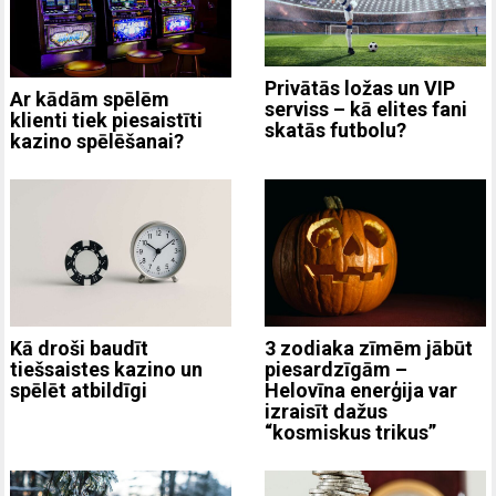
Privātās ložas un VIP
Ar kādām spēlēm
serviss – kā elites fani
klienti tiek piesaistīti
skatās futbolu?
kazino spēlēšanai?
3 zodiaka zīmēm jābūt
Kā droši baudīt
piesardzīgām –
tiešsaistes kazino un
Helovīna enerģija var
spēlēt atbildīgi
izraisīt dažus
“kosmiskus trikus”