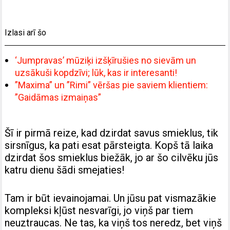
Izlasi arī šo
‘Jumpravas’ mūziķi izšķīrušies no sievām un
uzsākuši kopdzīvi; lūk, kas ir interesanti!
”Maxima” un ”Rimi” vēršas pie saviem klientiem:
”Gaidāmas izmaiņas”
Šī ir pirmā reize, kad dzirdat savus smieklus, tik
sirsnīgus, ka pati esat pārsteigta. Kopš tā laika
dzirdat šos smieklus biežāk, jo ar šo cilvēku jūs
katru dienu šādi smejaties!
Tam ir būt ievainojamai. Un jūsu pat vismazākie
kompleksi kļūst nesvarīgi, jo viņš par tiem
neuztraucas. Ne tas, ka viņš tos neredz, bet viņš