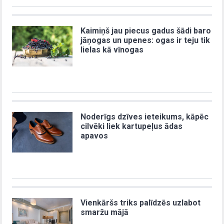
Kaimiņš jau piecus gadus šādi baro
jāņogas un upenes: ogas ir teju tik
lielas kā vīnogas
Noderīgs dzīves ieteikums, kāpēc
cilvēki liek kartupeļus ādas
apavos
Vienkāršs triks palīdzēs uzlabot
smaržu mājā