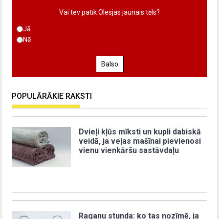
Vai tev patīk Olesjas jaunais tēls?
Jā
Nē
Balso
POPULĀRĀKIE RAKSTI
Dvieļi kļūs mīksti un kupli dabiskā
veidā, ja veļas mašīnai pievienosi
vienu vienkāršu sastāvdaļu
Raganu stunda: ko tas nozīmē, ja