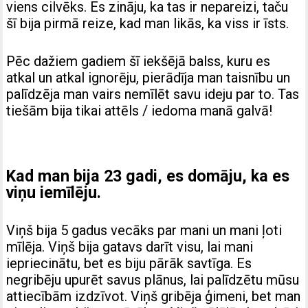
viens cilvēks. Es zināju, ka tas ir nepareizi, taču
šī bija pirmā reize, kad man likās, ka viss ir īsts.
Pēc dažiem gadiem šī iekšējā balss, kuru es
atkal un atkal ignorēju, pierādīja man taisnību un
palīdzēja man vairs nemīlēt savu ideju par to. Tas
tiešām bija tikai attēls / iedoma manā galvā!
Kad man bija 23 gadi, es domāju, ka es
viņu iemīlēju.
Viņš bija 5 gadus vecāks par mani un mani ļoti
mīlēja. Viņš bija gatavs darīt visu, lai mani
iepriecinātu, bet es biju pārāk savtīga. Es
negribēju upurēt savus plānus, lai palīdzētu mūsu
attiecībām izdzīvot. Viņš gribēja ģimeni, bet man