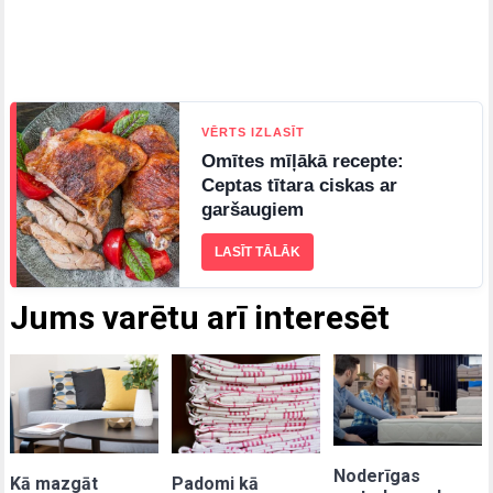
VĒRTS IZLASĪT
Omītes mīļākā recepte:
Ceptas tītara ciskas ar
garšaugiem
LASĪT TĀLĀK
Jums varētu arī interesēt
Noderīgas
Kā mazgāt
Padomi kā