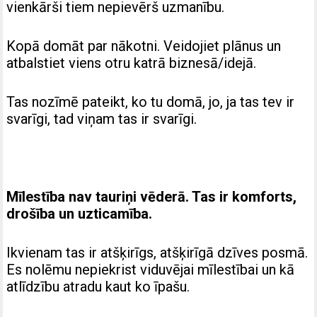
vienkārši tiem nepievērš uzmanību.
Kopā domāt par nākotni. Veidojiet plānus un
atbalstiet viens otru katrā biznesā/idejā.
Tas nozīmē pateikt, ko tu domā, jo, ja tas tev ir
svarīgi, tad viņam tas ir svarīgi.
Mīlestība nav tauriņi vēderā. Tas ir komforts,
drošība un uzticamība.
Ikvienam tas ir atšķirīgs, atšķirīgā dzīves posmā.
Es nolēmu nepiekrist viduvējai mīlestībai un kā
atlīdzību atradu kaut ko īpašu.