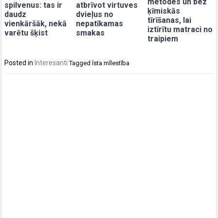
metodes un bez
spilvenus: tas ir
atbrīvot virtuves
ķīmiskās
daudz
dvieļus no
tīrīšanas, lai
vienkāršāk, nekā
nepatīkamas
iztīrītu matraci no
varētu šķist
smakas
traipiem
Posted in
Interesanti
Tagged
īsta mīlestība
Post
navigation