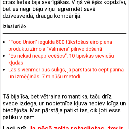
citas lietas bija svarīgākas. Viņš vēlējās kopdzīvi,
bet es negribēju viņu iegremdēt savā
dzīvesveidā, draugu kompānijā.
Izlasi arī šo
“Food Union” iegulda 800 tūkstošus eiro piena
produktu zīmola “Valmiera” pilnveidošanā
“Es nekad neapprecēšos”: 10 tipiskas sieviešu
kļūdas
Lasis vienmēr būs sulīgs, ja pārstāsi to cept pannā
un izmēģināsi 7 minūšu metodi
Tā bija īsa, bet vētraina romantika, taču drīz
svece izdega, un nopietnība kļuva nepievilcīga un
biedējoša. Man pārstāja patikt tas, cik ļoti esss
patiku viņam.
Lasi arī:
Ja nēsā zelta rotaslietas, tev ir