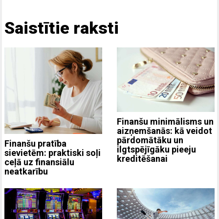
Saistītie raksti
Finanšu minimālisms un
aizņemšanās: kā veidot
pārdomātāku un
Finanšu pratība
ilgtspējīgāku pieeju
sievietēm: praktiski soļi
kreditēšanai
ceļā uz finansiālu
neatkarību