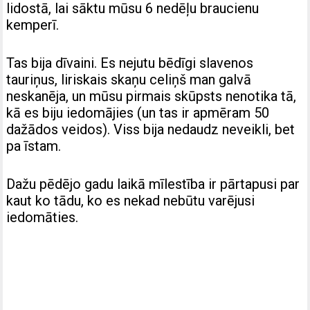
lidostā, lai sāktu mūsu 6 nedēļu braucienu
kemperī.
Tas bija dīvaini. Es nejutu bēdīgi slavenos
tauriņus, liriskais skaņu celiņš man galvā
neskanēja, un mūsu pirmais skūpsts nenotika tā,
kā es biju iedomājies (un tas ir apmēram 50
dažādos veidos). Viss bija nedaudz neveikli, bet
pa īstam.
Dažu pēdējo gadu laikā mīlestība ir pārtapusi par
kaut ko tādu, ko es nekad nebūtu varējusi
iedomāties.