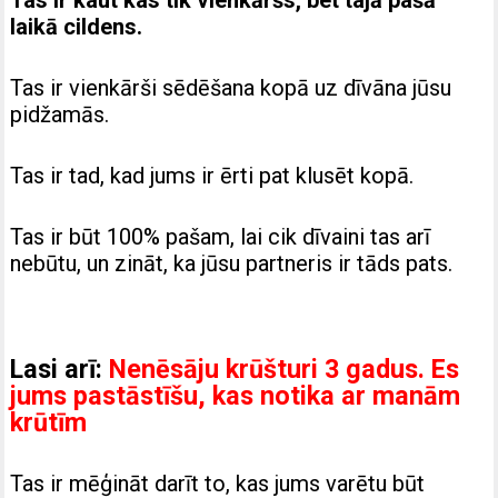
Tas ir kaut kas tik vienkāršs, bet tajā pašā
laikā cildens.
Tas ir vienkārši sēdēšana kopā uz dīvāna jūsu
pidžamās.
Tas ir tad, kad jums ir ērti pat klusēt kopā.
Tas ir būt 100% pašam, lai cik dīvaini tas arī
nebūtu, un zināt, ka jūsu partneris ir tāds pats.
Lasi arī:
Nenēsāju krūšturi 3 gadus. Es
jums pastāstīšu, kas notika ar manām
krūtīm
Tas ir mēģināt darīt to, kas jums varētu būt