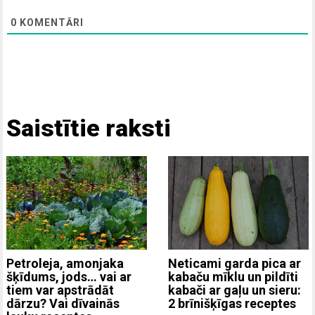
0
KOMENTĀRI
Saistītie raksti
Neticami garda pica ar
Petroleja, amonjaka
kabaču mīklu un pildīti
šķīdums, jods… vai ar
kabači ar gaļu un sieru:
tiem var apstrādāt
2 brīnišķīgas receptes
dārzu? Vai dīvainās