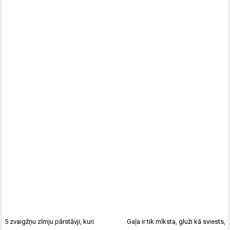
5 zvaigžņu zīmju pārstāvji, kuri
Gaļa ir tik mīksta, gluži kā sviests,