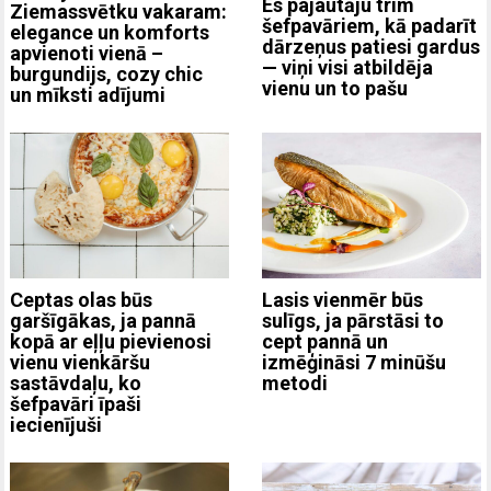
Es pajautāju trim
Ziemassvētku vakaram:
šefpavāriem, kā padarīt
elegance un komforts
dārzeņus patiesi gardus
apvienoti vienā –
— viņi visi atbildēja
burgundijs, cozy chic
vienu un to pašu
un mīksti adījumi
Ceptas olas būs
Lasis vienmēr būs
garšīgākas, ja pannā
sulīgs, ja pārstāsi to
kopā ar eļļu pievienosi
cept pannā un
vienu vienkāršu
izmēģināsi 7 minūšu
sastāvdaļu, ko
metodi
šefpavāri īpaši
iecienījuši