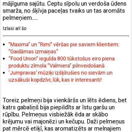
mājīguma sajūtu. Ceptu sīpolu un verdoša ūdens
smarža, no šķīvja paceļas tvaiks un tas aromāts
pelmeņiem…..
Izlasi arī šo
”Maxima” un ”Rimi” vēršas pie saviem klientiem:
”Gaidāmas izmaiņas”
“Food Union” iegulda 800 tūkstošus eiro piena
produktu zīmola “Valmiera” pilnveidošanā
‘Jumpravas’ mūziķi izšķīrušies no sievām un
uzsākuši kopdzīvi; lūk, kas ir interesanti!
Toreiz pelmeņi bija vienkāršs un lēts ēdiens, bet
katrs gabaliņš bija piepildīts ar īstu garšu un
rūpību. Pelmeņus visbiežāk ēda ar skābo
krējumu vai majonēzi un kečupu. Daži pelmeņus
pat mērcē etiķī, kas aromatizēts ar melnajiem