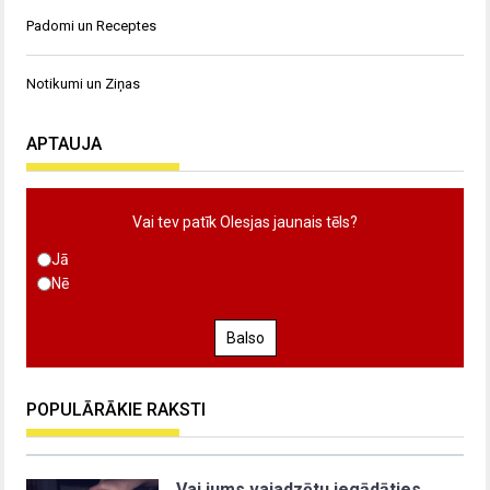
Padomi un Receptes
Notikumi un Ziņas
APTAUJA
Vai tev patīk Olesjas jaunais tēls?
Jā
Nē
Balso
POPULĀRĀKIE RAKSTI
Vai jums vajadzētu iegādāties