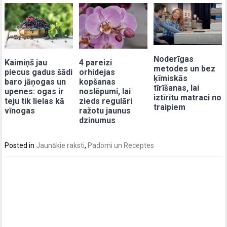
Noderīgas
Kaimiņš jau
4 pareizi
metodes un bez
piecus gadus šādi
orhidejas
ķīmiskās
baro jāņogas un
kopšanas
tīrīšanas, lai
upenes: ogas ir
noslēpumi, lai
iztīrītu matraci no
teju tik lielas kā
zieds regulāri
traipiem
vīnogas
ražotu jaunus
dzinumus
Posted in
Jaunākie raksti
,
Padomi un Receptes
Post
navigation