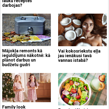
lauku receptes
darbojas?
Mājokļa remonts kā
Vai kokosriekstu eļļa
ieguldījums nākotnē: kā
jau ienākusi tavā
plānot darbus un
vannas istabā?
budžetu gudri
Family look