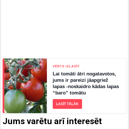
VĒRTS IZLASĪT
Lai tomāti ātri nogatavotos,
jums ir pareizi jāapgriež
lapas -noskaidro kādas lapas
“baro” tomātu
LASĪT TĀLĀK
Jums varētu arī interesēt