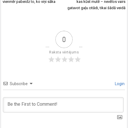
vienmēr pabeidz to, ko viņi sāka
kas kūst mutē – nevēlos vairs
gatavot gaļu citādi, tikai šādā veidā
0
Raksta vērtējums
Subscribe
Login