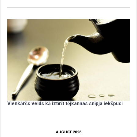
Vienkāršs veids kā iztīrīt tējkannas snīpja iekšpusi
AUGUST 2026