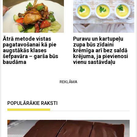
Ātrā metode vistas
Puravu un kartupeļu
pagatavošanai kā pie
zupa būs zīdaini
augstākās klases
krēmīga arī bez saldā
šefpavāra – garša būs
krējuma, ja pievienosi
baudāma
vienu sastāvdaļu
REKLĀMA
POPULĀRĀKIE RAKSTI