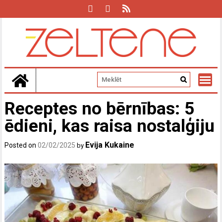
Skip
to
content
Receptes no bērnības: 5
ēdieni, kas raisa nostalģiju
Evija Kukaine
Posted on
02/02/2025
by