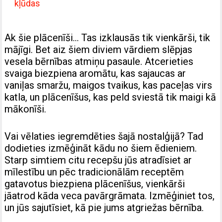
kļūdas
Ak šie plācenīši… Tas izklausās tik vienkārši, tik
mājīgi. Bet aiz šiem diviem vārdiem slēpjas
vesela bērnības atmiņu pasaule. Atcerieties
svaiga biezpiena aromātu, kas sajaucas ar
vaniļas smaržu, maigos tvaikus, kas paceļas virs
katla, un plācenīšus, kas peld sviestā tik maigi kā
mākonīši.
Vai vēlaties iegremdēties šajā nostalģijā? Tad
dodieties izmēģināt kādu no šiem ēdieniem.
Starp simtiem citu recepšu jūs atradīsiet ar
mīlestību un pēc tradicionālām receptēm
gatavotus biezpiena plācenīšus, vienkārši
jāatrod kāda veca pavārgrāmata. Izmēģiniet tos,
un jūs sajutīsiet, kā pie jums atgriežas bērnība.