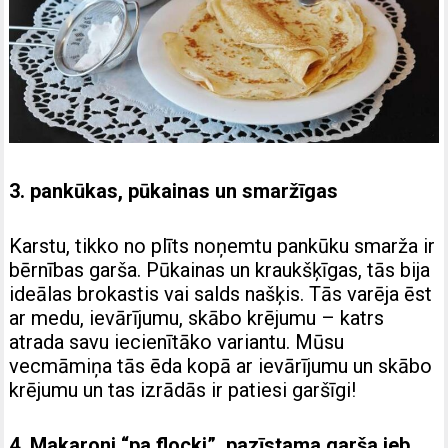
3. pankūkas, pūkainas un smaržīgas
Karstu, tikko no plīts noņemtu pankūku smarža ir
bērnības garša. Pūkainas un kraukšķīgas, tās bija
ideālas brokastis vai salds našķis. Tās varēja ēst
ar medu, ievārījumu, skābo krējumu – katrs
atrada savu iecienītāko variantu. Mūsu
vecmāmiņa tās ēda kopā ar ievārījumu un skābo
krējumu un tas izrādās ir patiesi garšīgi!
4. Makaroni “pa flocki”, pazīstama garša jeb