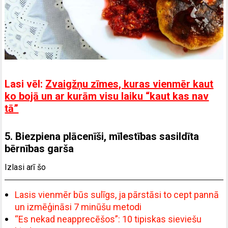
Lasi vēl:
Zvaigžņu zīmes, kuras vienmēr kaut
ko bojā un ar kurām visu laiku “kaut kas nav
tā”
5. Biezpiena plācenīši, mīlestības sasildīta
bērnības garša
Izlasi arī šo
Lasis vienmēr būs sulīgs, ja pārstāsi to cept pannā
un izmēģināsi 7 minūšu metodi
“Es nekad neapprecēšos”: 10 tipiskas sieviešu