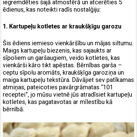
iegremdēties šajā atmosfērā un atcerēties 5
ēdienus, kas noteikti radīs nostalģiju:
1. Kartupeļu kotletes ar kraukšķīgu garozu
Šis ēdiens iemieso vienkāršību un mājas siltumu.
Maigs kartupeļu biezenis, kas sajaukts ar
sīpoliem un garšaugiem, veido kotletes, kas
vienkārši kāro tikt apēstas. Bērnības garša –
ceptu sīpolu aromāts, kraukšķīga garoziņa un
maiga kartupeļu tekstūra. Dāvājiet sev patīkamas
atmiņas, pateicoties pavārgrāmatas “101
receptei”, jo mūsu vietnē jūs atradīsiet kartupeļu
kotletes, kas pagatavotas ar mīlestību kā
bērnībā.