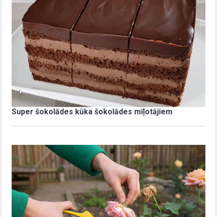
Super šokolādes kūka šokolādes mīļotājiem