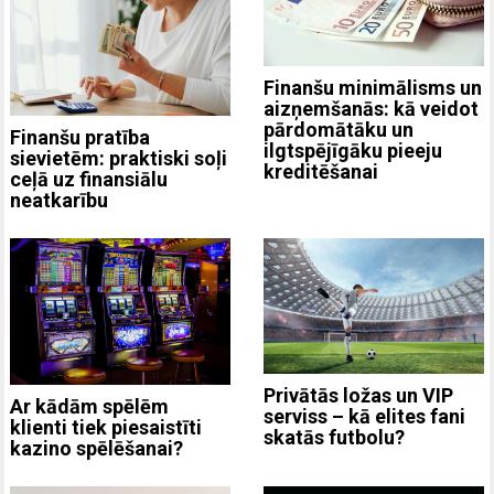
Finanšu minimālisms un
aizņemšanās: kā veidot
pārdomātāku un
Finanšu pratība
ilgtspējīgāku pieeju
sievietēm: praktiski soļi
kreditēšanai
ceļā uz finansiālu
neatkarību
Privātās ložas un VIP
Ar kādām spēlēm
serviss – kā elites fani
klienti tiek piesaistīti
skatās futbolu?
kazino spēlēšanai?