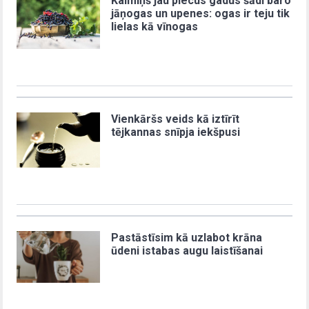
Kaimiņš jau piecus gadus šādi baro
jāņogas un upenes: ogas ir teju tik
lielas kā vīnogas
Vienkāršs veids kā iztīrīt
tējkannas snīpja iekšpusi
Pastāstīsim kā uzlabot krāna
ūdeni istabas augu laistīšanai