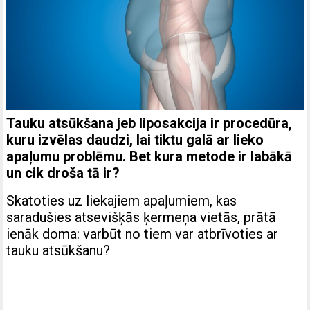
Tauku atsūkšana jeb liposakcija ir procedūra,
kuru izvēlas daudzi, lai tiktu galā ar lieko
apaļumu problēmu. Bet kura metode ir labākā
un cik droša tā ir?
Skatoties uz liekajiem apaļumiem, kas
saradušies atsevišķās ķermeņa vietās, prātā
ienāk doma: varbūt no tiem var atbrīvoties ar
tauku atsūkšanu?