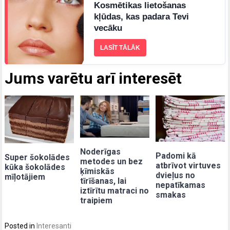
Kosmētikas lietošanas
kļūdas, kas padara Tevi
vecāku
LASĪT TĀLĀK
Jums varētu arī interesēt
Noderīgas
Padomi kā
Super šokolādes
metodes un bez
atbrīvot virtuves
kūka šokolādes
ķīmiskās
dvieļus no
mīļotājiem
tīrīšanas, lai
nepatīkamas
iztīrītu matraci no
smakas
traipiem
Posted in
Interesanti