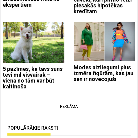
ekspertiem
piesakās hipotēkas
kredītam
Modes aizliegumi plus
5 pazīmes, ka tavs suns
izmēra figūrām, kas jau
tevi mīl visvairāk –
sen ir novecojuši
viena no tām var būt
kaitinoša
REKLĀMA
POPULĀRĀKIE RAKSTI