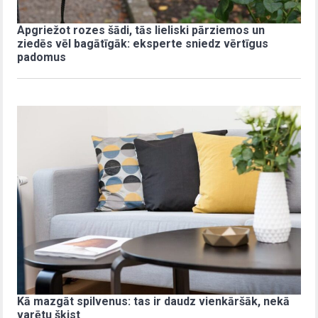
Apgriežot rozes šādi, tās lieliski pārziemos un
ziedēs vēl bagātīgāk: eksperte sniedz vērtīgus
padomus
Kā mazgāt spilvenus: tas ir daudz vienkāršāk, nekā
varētu šķist