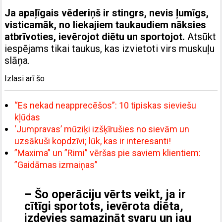
Ja apaļīgais vēderiņš ir stingrs, nevis ļumīgs,
visticamāk, no liekajiem taukaudiem nāksies
atbrīvoties, ievērojot diētu un sportojot.
Atsūkt
iespējams tikai taukus, kas izvietoti virs muskuļu
slāņa.
Izlasi arī šo
“Es nekad neapprecēšos”: 10 tipiskas sieviešu
kļūdas
‘Jumpravas’ mūziķi izšķīrušies no sievām un
uzsākuši kopdzīvi; lūk, kas ir interesanti!
”Maxima” un ”Rimi” vēršas pie saviem klientiem:
”Gaidāmas izmaiņas”
–
Š
o operāciju vērts veikt, ja ir
cītīgi sportots, ievērota diēta,
izdevies samazināt svaru un jau