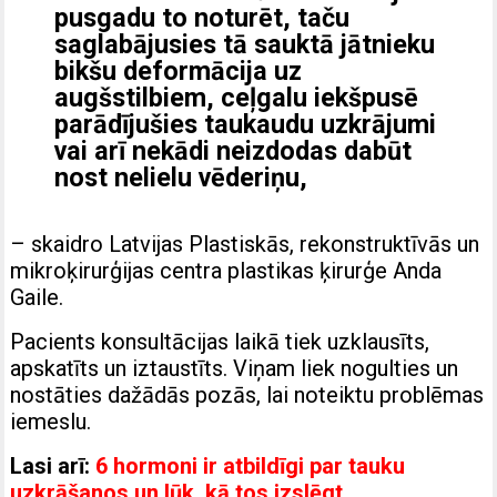
pusgadu to noturēt, taču
saglabājusies tā sauktā jātnieku
bikšu deformācija uz
augšstilbiem, ceļgalu iekšpusē
parādījušies taukaudu uzkrājumi
vai arī nekādi neizdodas dabūt
nost nelielu vēderiņu,
– skaidro Latvijas Plastiskās, rekonstruktīvās un
mikroķirurģijas centra plastikas ķirurģe Anda
Gaile.
Pacients konsultācijas laikā tiek uzklausīts,
apskatīts un iztaustīts. Viņam liek nogulties un
nostāties dažādās pozās, lai noteiktu problēmas
iemeslu.
Lasi arī:
6 hormoni ir atbildīgi par tauku
uzkrāšanos un lūk, kā tos izslēgt