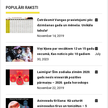
POPULĀRI RAKSTI
Četrdesmit Vangas pravietojumi pēc
dzimšanas gada un mēneša. Unikāla
tabula!
November 14, 2019
Viņi kļuva par vecākiem 12 un 15 gadu
vecumā; Kas noticis pēc 10 gadiem
July
30, 2023
Laimīgie! Šīm zodiaka zīmēm 2020.
gads nesīs visvairāk pozitīvo
pārmaiņu – 2020. gada horoskops
November 22, 2019
Asinsvadu tīrīšana: Kā uzturēt
asinsvadus tīrus un tonizētus – 5