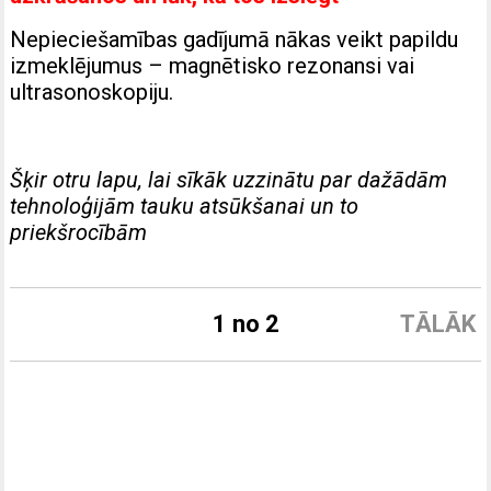
Nepieciešamības gadījumā nākas veikt papildu
izmeklējumus – magnētisko rezonansi vai
ultrasonoskopiju.
Šķir otru lapu, lai sīkāk uzzinātu par dažādām
tehnoloģijām tauku atsūkšanai un to
priekšrocībām
1 no 2
TĀLĀK