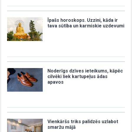
Īpašs horoskops. Uzzini, kāda ir
tava sūtība un karmiskie uzdevumi
Noderīgs dzīves ieteikums, kāpēc
cilvēki liek kartupeļus ādas
apavos
Vienkāršs triks palīdzēs uzlabot
smaržu mājā