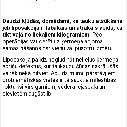
Daudzi kļūdās, domādami, ka tauku atsūkšana
jeb liposakcija ir labākais un ātrākais veids, kā
tikt vaļā no liekajiem kilogramiem.
Pēc
operācijas var cerēt uz ķermeņa apjoma
samazināšanos par vienu vai pusotru izmēru.
Liposakcija palīdz nogludināt nelielus ķermeņa
aprišu defektus, kur taukaudu šūnas sakrājušās
vairāk nekā citviet. Abu dzimumu pārstāvjiem
problemātiskās vietas ir tā sauktie mīlestības
rokturīši virs gurniem, vēdera lejasdaļa un
sievietēm augšstilbi.