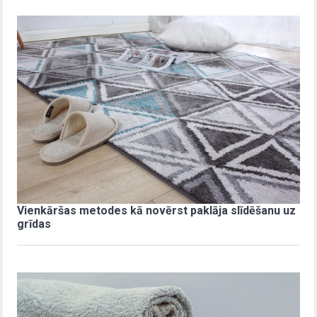
Vienkāršas metodes kā novērst paklāja slīdēšanu uz
grīdas