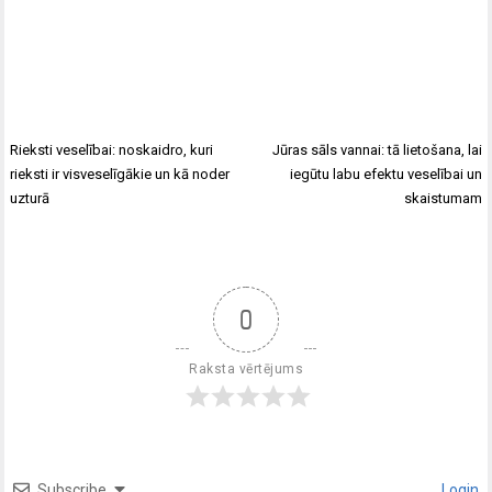
Rieksti veselībai: noskaidro, kuri
Jūras sāls vannai: tā lietošana, lai
rieksti ir visveselīgākie un kā noder
iegūtu labu efektu veselībai un
uzturā
skaistumam
0
Raksta vērtējums
Subscribe
Login