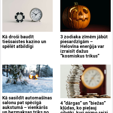
3 zodiaka zīmēm jābūt
Kā droši baudīt
piesardzīgām –
tiešsaistes kazino un
Helovīna enerģija var
spēlēt atbildīgi
izraisīt dažus
“kosmiskus trikus”
Kā sasildīt automašīnas
salonu pat spēcīgā
4 “dārgas” un “biežas”
aukstumā – vienkāršs
kļūdas, ko pieļauj
un bezmaksas triks no
cilvēki, kuri pirmo reizi