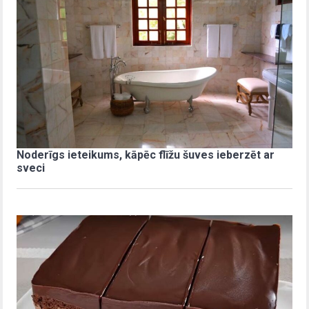
Noderīgs ieteikums, kāpēc flīžu šuves ieberzēt ar
sveci