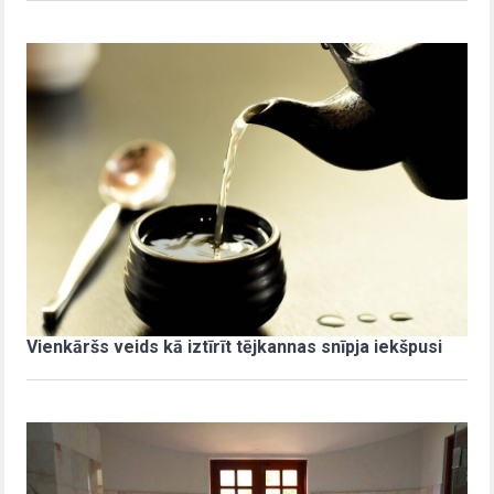
Vienkāršs veids kā iztīrīt tējkannas snīpja iekšpusi