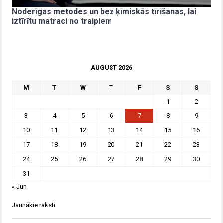
Noderīgas metodes un bez ķīmiskās tīrīšanas, lai
iztīrītu matraci no traipiem
AUGUST 2026
M
T
W
T
F
S
S
1
2
3
4
5
6
7
8
9
10
11
12
13
14
15
16
17
18
19
20
21
22
23
24
25
26
27
28
29
30
31
« Jun
Jaunākie raksti