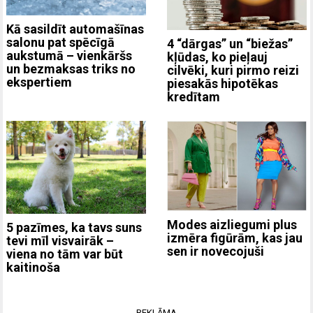
Kā sasildīt automašīnas
salonu pat spēcīgā
4 “dārgas” un “biežas”
aukstumā – vienkāršs
kļūdas, ko pieļauj
un bezmaksas triks no
cilvēki, kuri pirmo reizi
ekspertiem
piesakās hipotēkas
kredītam
Modes aizliegumi plus
5 pazīmes, ka tavs suns
izmēra figūrām, kas jau
tevi mīl visvairāk –
sen ir novecojuši
viena no tām var būt
kaitinoša
REKLĀMA