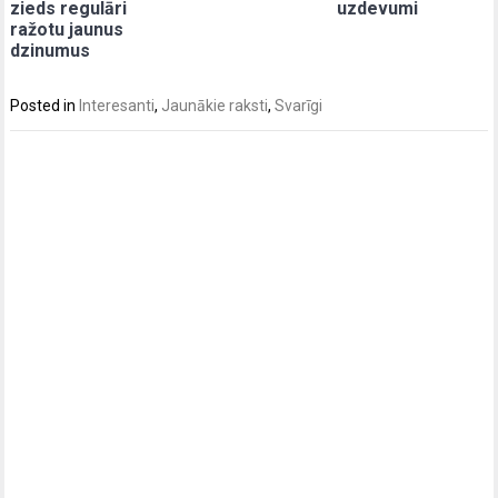
uzdevumi
zieds regulāri
ražotu jaunus
dzinumus
Posted in
Interesanti
,
Jaunākie raksti
,
Svarīgi
Post
navigation