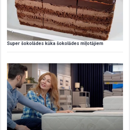
Super šokolādes kūka šokolādes mīļotājiem