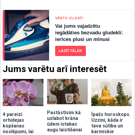
VĒRTS IZLASĪT
Vai jums vajadzētu
iegādāties bezvadu gludekli:
ierīces plusi un mīnusi
LASĪT TĀLĀK
Jums varētu arī interesēt
Pastāstīsim kā
Īpašs horoskops.
4 pareizi
uzlabot krāna
Uzzini, kāda ir
orhidejas
ūdeni istabas
tava sūtība un
kopšanas
augu laistīšanai
karmiskie
noslēpumi, lai