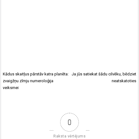
Kādus skaitļus pārstāv katra planēta:
Ja jūs satiekat šādu cilvēku, bēdziet
zvaigžņu zīmju numeroloģija
neatskatoties
veiksmei
0
Raksta vērtējums