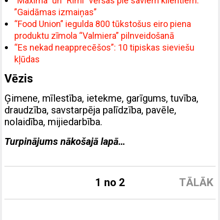
”Maxima” un ”Rimi” vēršas pie saviem klientiem:
”Gaidāmas izmaiņas”
“Food Union” iegulda 800 tūkstošus eiro piena
produktu zīmola “Valmiera” pilnveidošanā
“Es nekad neapprecēšos”: 10 tipiskas sieviešu
kļūdas
Vēzis
Ģimene, mīlestība, ietekme, garīgums, tuvība,
draudzība, savstarpēja palīdzība, pavēle,
nolaidība, mijiedarbība.
Turpinājums nākošajā lapā…
1 no 2
TĀLĀK