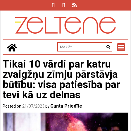
Skip
to
content
Tikai 10 vārdi par katru
zvaigžņu zīmju pārstāvja
būtību: visa patiesība par
tevi kā uz delnas
Gunta Priedīte
Posted on
21/07/2023
by