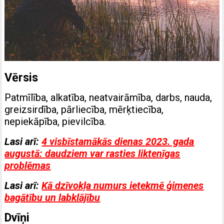
Vērsis
Patmīlība, alkatība, neatvairāmība, darbs, nauda, ​​
greizsirdība, pārliecība, mērķtiecība,
nepiekāpība, pievilcība.
Lasi arī:
4 visbīstamākās dienas 2023. gada
augustā: daudziem var rasties liktenīgas
problēmas
Lasi arī:
Kā dzīvokļa numurs ietekmē ģimenes
bagātību un labklājību
Dvīņi