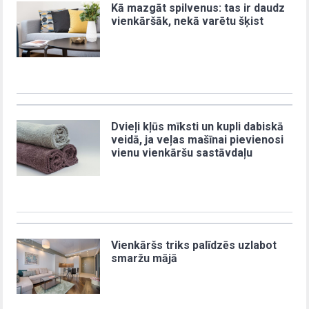
Kā mazgāt spilvenus: tas ir daudz
vienkāršāk, nekā varētu šķist
Dvieļi kļūs mīksti un kupli dabiskā
veidā, ja veļas mašīnai pievienosi
vienu vienkāršu sastāvdaļu
Vienkāršs triks palīdzēs uzlabot
smaržu mājā