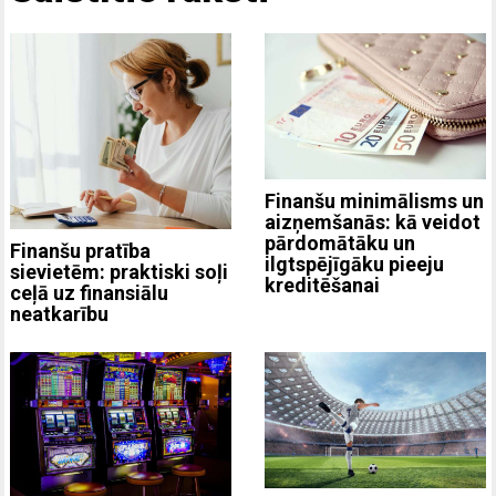
Finanšu minimālisms un
aizņemšanās: kā veidot
pārdomātāku un
Finanšu pratība
ilgtspējīgāku pieeju
sievietēm: praktiski soļi
kreditēšanai
ceļā uz finansiālu
neatkarību