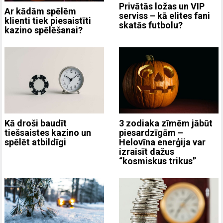
Privātās ložas un VIP
Ar kādām spēlēm
serviss – kā elites fani
klienti tiek piesaistīti
skatās futbolu?
kazino spēlēšanai?
3 zodiaka zīmēm jābūt
Kā droši baudīt
piesardzīgām –
tiešsaistes kazino un
Helovīna enerģija var
spēlēt atbildīgi
izraisīt dažus
“kosmiskus trikus”