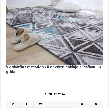
Vienkāršas metodes kā novērst paklāja slīdēšanu uz
grīdas
AUGUST 2026
M
T
W
T
F
S
S