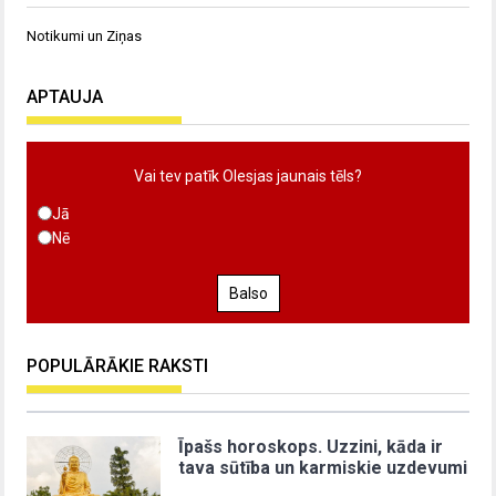
Notikumi un Ziņas
APTAUJA
Vai tev patīk Olesjas jaunais tēls?
Jā
Nē
Balso
POPULĀRĀKIE RAKSTI
Īpašs horoskops. Uzzini, kāda ir
tava sūtība un karmiskie uzdevumi