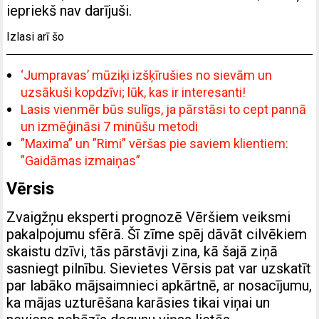
iepriekš nav darījuši.
Izlasi arī šo
‘Jumpravas’ mūziķi izšķīrušies no sievām un
uzsākuši kopdzīvi; lūk, kas ir interesanti!
Lasis vienmēr būs sulīgs, ja pārstāsi to cept pannā
un izmēģināsi 7 minūšu metodi
”Maxima” un ”Rimi” vēršas pie saviem klientiem:
”Gaidāmas izmaiņas”
Vērsis
Zvaigžņu eksperti prognozē Vēršiem veiksmi
pakalpojumu sfērā. Šī zīme spēj dāvāt cilvēkiem
skaistu dzīvi, tās pārstāvji zina, kā šajā ziņā
sasniegt pilnību. Sievietes Vērsis pat var uzskatīt
par labāko mājsaimnieci apkārtnē, ar nosacījumu,
ka mājas uzturēšana karāsies tikai viņai un