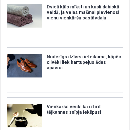
Dvieļi kļūs mīksti un kupli dabiskā
veidā, ja veļas mašīnai pievienosi
vienu vienkāršu sastāvdaļu
Noderīgs dzīves ieteikums, kāpēc
cilvēki liek kartupeļus ādas
apavos
Vienkāršs veids kā iztīrīt
tējkannas snīpja iekšpusi