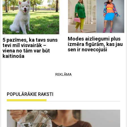
Modes aizliegumi plus
5 pazīmes, ka tavs suns
izmēra figūrām, kas jau
tevi mīl visvairāk –
sen ir novecojuši
viena no tām var būt
kaitinoša
REKLĀMA
POPULĀRĀKIE RAKSTI