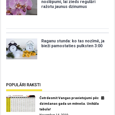
noslēpumi, lai zieds regulāri
ražotu jaunus dzinumus
Raganu stunda: ko tas nozīmē, ja
bieži pamostaties pulksten 3:00
POPULĀRI RAKSTI
Četrdesmit Vangas pravietojumi pēc
dzimšanas gada un mēneša. Unikāla
tabula!
November 14, 2019