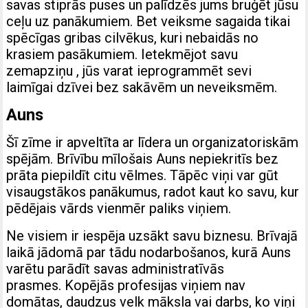
savas stiprās puses un palīdzēs jums bruģēt jūsu
ceļu uz panākumiem. Bet veiksme sagaida tikai
spēcīgas gribas cilvēkus, kuri nebaidās no
krasiem pasākumiem. Ietekmējot savu
zemapziņu , jūs varat ieprogrammēt sevi
laimīgai dzīvei bez sakāvēm un neveiksmēm.
Auns
Šī zīme ir apveltīta ar līdera un organizatoriskām
spējām. Brīvību mīlošais Auns nepiekritīs bez
prāta piepildīt citu vēlmes. Tāpēc viņi var gūt
visaugstākos panākumus, radot kaut ko savu, kur
pēdējais vārds vienmēr paliks viņiem.
Ne visiem ir iespēja uzsākt savu biznesu. Brīvajā
laikā jādomā par tādu nodarbošanos, kurā Auns
varētu parādīt savas administratīvās
prasmes. Kopējās profesijas viņiem nav
domātas, daudzus velk māksla vai darbs, ko viņi