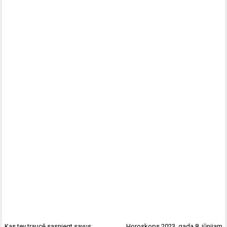
Kas tev traucē sasniegt savus
Horoskops 2023. gada 8. jūnijam