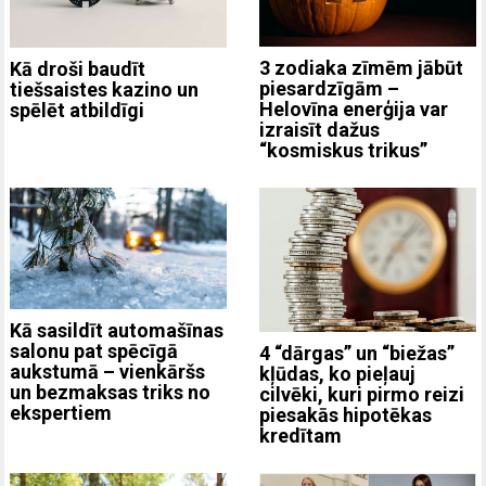
3 zodiaka zīmēm jābūt
Kā droši baudīt
piesardzīgām –
tiešsaistes kazino un
Helovīna enerģija var
spēlēt atbildīgi
izraisīt dažus
“kosmiskus trikus”
Kā sasildīt automašīnas
salonu pat spēcīgā
4 “dārgas” un “biežas”
aukstumā – vienkāršs
kļūdas, ko pieļauj
un bezmaksas triks no
cilvēki, kuri pirmo reizi
ekspertiem
piesakās hipotēkas
kredītam