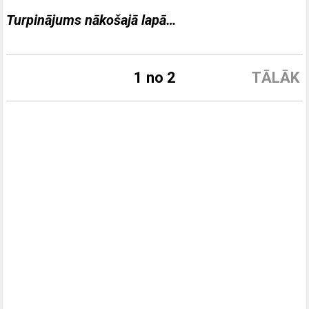
Turpinājums nākošajā lapā…
1 no 2
TĀLĀK