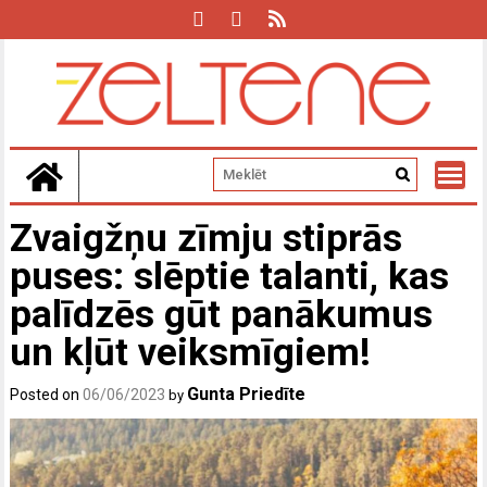
Skip
to
content
Zvaigžņu zīmju stiprās
puses: slēptie talanti, kas
palīdzēs gūt panākumus
un kļūt veiksmīgiem!
Gunta Priedīte
Posted on
06/06/2023
by