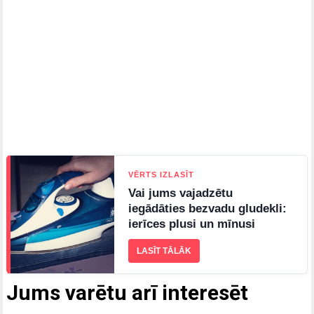
VĒRTS IZLASĪT
Vai jums vajadzētu
iegādāties bezvadu gludekli:
ierīces plusi un mīnusi
LASĪT TĀLĀK
Jums varētu arī interesēt