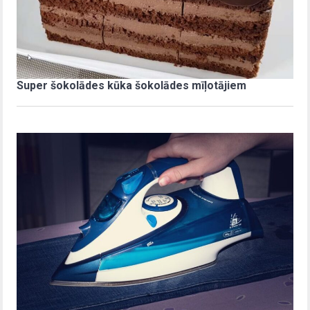
Super šokolādes kūka šokolādes mīļotājiem