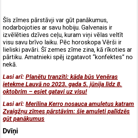
Šīs zīmes pārstāvji var gūt panākumus,
nodarbojoties ar savu hobiju. Galvenais ir
izvēlēties dzīves ceļu, kuram viņi vēlas veltīt
visu savu brīvo laiku. Pēc horoskopa Vērši ir
lieliski pavāri. Šī zemes zīme zina, kā rīkoties ar
pārtiku. Amatnieki spēj izgatavot “konfektes” no
nekā.
Lasi arī:
Planētu tranzīti: kāda būs Venēras
ietekme Lauvā no 2023. gada 5. jūnija līdz 8.
oktobrim – esiet gatavi uz visu!
Lasi arī:
Merilina Kerro nosauca amuletus katram
Zvaigžņu zīmes pārstāvim: šie amuleti palīdzēs
gūt panākumus
Dvīņi