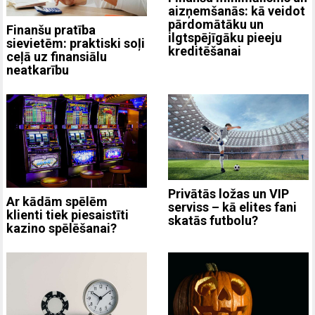
aizņemšanās: kā veidot
pārdomātāku un
Finanšu pratība
ilgtspējīgāku pieeju
sievietēm: praktiski soļi
kreditēšanai
ceļā uz finansiālu
neatkarību
Privātās ložas un VIP
Ar kādām spēlēm
serviss – kā elites fani
klienti tiek piesaistīti
skatās futbolu?
kazino spēlēšanai?