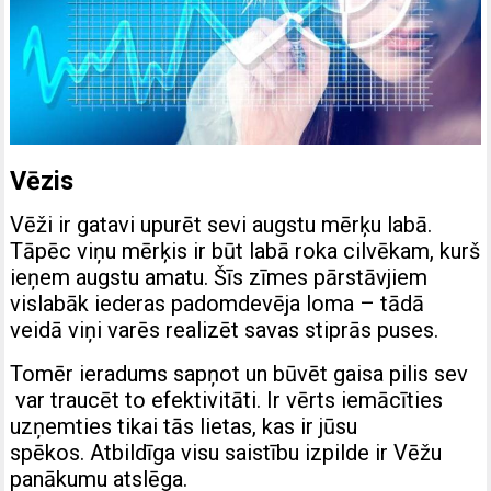
Vēzis
Vēži ir gatavi upurēt sevi augstu mērķu labā.
Tāpēc viņu mērķis ir būt labā roka cilvēkam, kurš
ieņem augstu amatu. Šīs zīmes pārstāvjiem
vislabāk iederas padomdevēja loma – tādā
veidā viņi varēs realizēt savas stiprās puses.
Tomēr ieradums sapņot un būvēt gaisa pilis sev
var traucēt to efektivitāti. Ir vērts iemācīties
uzņemties tikai tās lietas, kas ir jūsu
spēkos. Atbildīga visu saistību izpilde ir Vēžu
panākumu atslēga.