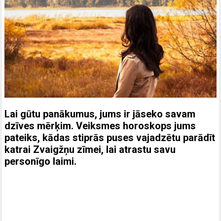
Lai gūtu panākumus, jums ir jāseko savam
dzīves mērķim. Veiksmes horoskops jums
pateiks, kādas stiprās puses vajadzētu parādīt
katrai Zvaigžņu zīmei, lai atrastu savu
personīgo laimi.