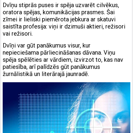
Dvīņu stiprās puses ir spēja uzvarēt cilvēkus,
oratora spējas, komunikācijas prasmes. Šai
zīmei ir lieliski piemērota jebkura ar skatuvi
saistīta profesija: viņi ir dzimuši aktieri, režisori
vai režisori.
Dvīņi var gūt panākumus visur, kur
nepieciešama pārliecināšanas dāvana. Viņu
spēja spēlēties ar vārdiem, izvirzot to, kas nav
patiesība, arī palīdzēs gūt panākumus
žurnālistikā un literārajā jaunradē.