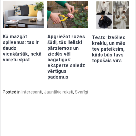
Kā mazgāt
Apgriežot rozes
Tests: Izvēlies
spilvenus: tas ir
šādi, tās lieliski
kreklu, un mēs
daudz
pārziemos un
tev pateiksim,
vienkāršāk, nekā
ziedēs vēl
kāds būs tavs
varētu šķist
bagātīgāk:
topošais vīrs
eksperte sniedz
vērtīgus
padomus
Posted in
Interesanti
,
Jaunākie raksti
,
Svarīgi
Post
navigation