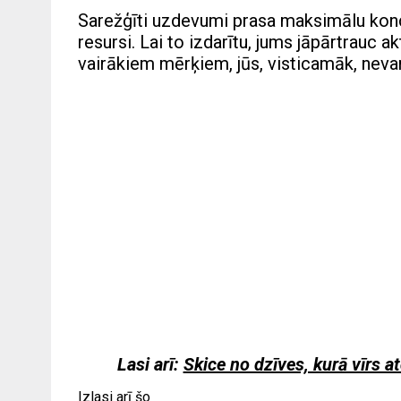
Sarežģīti uzdevumi prasa maksimālu konc
resursi. Lai to izdarītu, jums jāpārtrauc a
vairākiem mērķiem, jūs, visticamāk, nevar
Lasi arī:
Skice no dzīves, kurā vīrs a
Izlasi arī šo