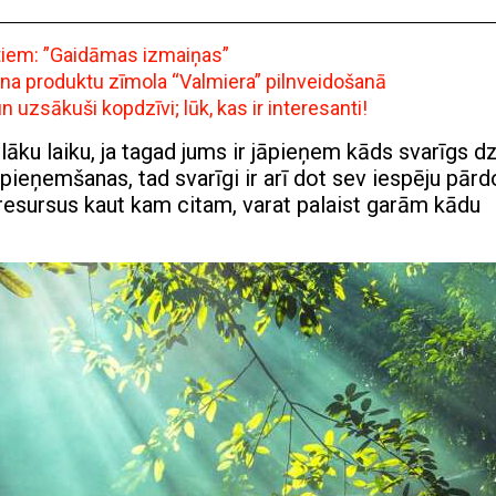
ntiem: ”Gaidāmas izmaiņas”
ena produktu zīmola “Valmiera” pilnveidošanā
uzsākuši kopdzīvi; lūk, kas ir interesanti!
 vēlāku laiku, ja tagad jums ir jāpieņem kāds svarīgs d
pieņemšanas, tad svarīgi ir arī dot sev iespēju pār
t resursus kaut kam citam, varat palaist garām kādu