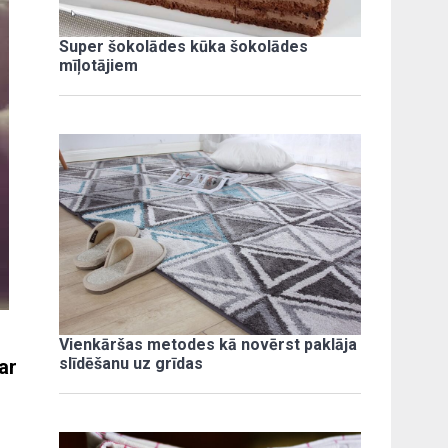
Super šokolādes kūka šokolādes
mīļotājiem
Vienkāršas metodes kā novērst paklāja
slīdēšanu uz grīdas
ar