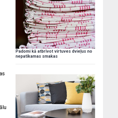
Padomi kā atbrīvot virtuves dvieļus no
nepatīkamas smakas
tas
ālu