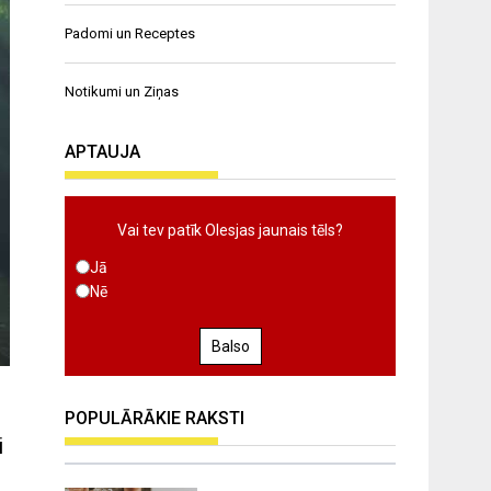
Padomi un Receptes
Notikumi un Ziņas
APTAUJA
Vai tev patīk Olesjas jaunais tēls?
Jā
Nē
Balso
POPULĀRĀKIE RAKSTI
i