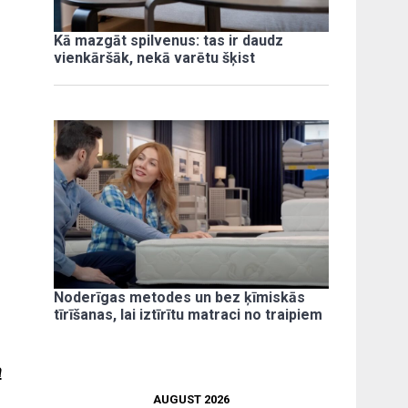
Kā mazgāt spilvenus: tas ir daudz
vienkāršāk, nekā varētu šķist
Noderīgas metodes un bez ķīmiskās
tīrīšanas, lai iztīrītu matraci no traipiem
a
AUGUST 2026