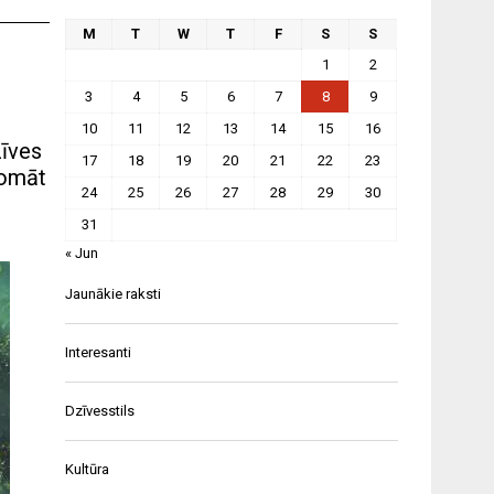
M
T
W
T
F
S
S
1
2
3
4
5
6
7
8
9
10
11
12
13
14
15
16
zīves
17
18
19
20
21
22
23
domāt
24
25
26
27
28
29
30
31
« Jun
Jaunākie raksti
Interesanti
Dzīvesstils
Kultūra