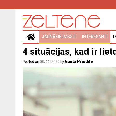
Skip
to
content
JAUNĀKIE RAKSTI
INTERESANTI
D
4 situācijas, kad ir liet
Gunta Priedīte
Posted on
08/11/2022
by