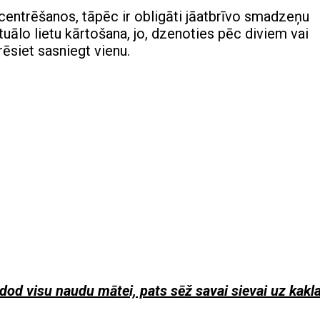
entrēšanos, tāpēc ir obligāti jāatbrīvo smadzeņu
ktuālo lietu kārtošana, jo, dzenoties pēc diviem vai
ēsiet sasniegt vienu.
tdod visu naudu mātei, pats sēž savai sievai uz kakl