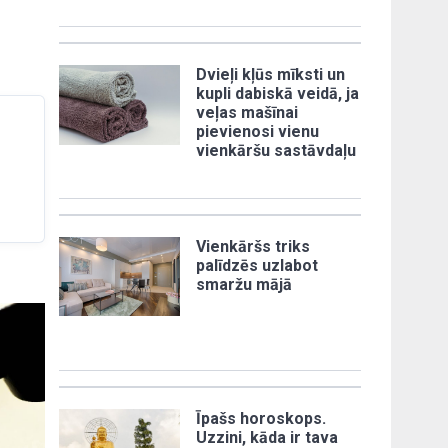
Dvieļi kļūs mīksti un
kupli dabiskā veidā, ja
veļas mašīnai
pievienosi vienu
vienkāršu sastāvdaļu
Vienkāršs triks
palīdzēs uzlabot
smaržu mājā
Īpašs horoskops.
Uzzini, kāda ir tava