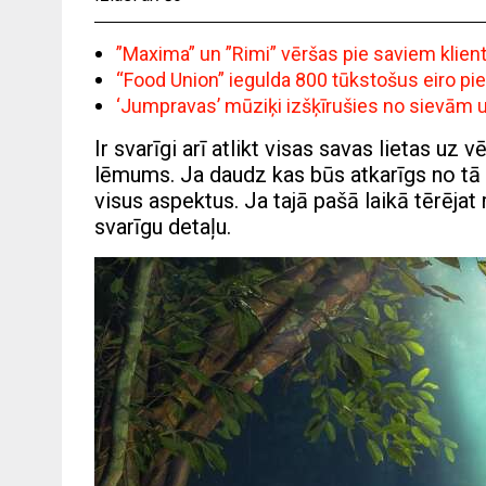
”Maxima” un ”Rimi” vēršas pie saviem klie
“Food Union” iegulda 800 tūkstošus eiro pi
‘Jumpravas’ mūziķi izšķīrušies no sievām un 
Ir svarīgi arī atlikt visas savas lietas uz
lēmums. Ja daudz kas būs atkarīgs no tā 
visus aspektus. Ja tajā pašā laikā tērēja
svarīgu detaļu.