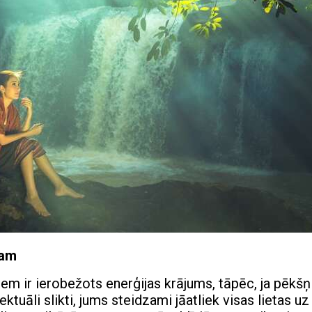
sam
em ir ierobežots enerģijas krājums, tāpēc, ja pēkšņ
lektuāli slikti, jums steidzami jāatliek visas lietas uz