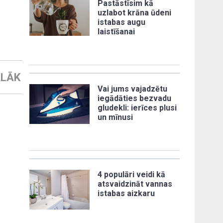
Pastāstīsim kā
uzlabot krāna ūdeni
istabas augu
laistīšanai
LĀK
Vai jums vajadzētu
iegādāties bezvadu
gludekli: ierīces plusi
un mīnusi
4 populāri veidi kā
atsvaidzināt vannas
istabas aizkaru