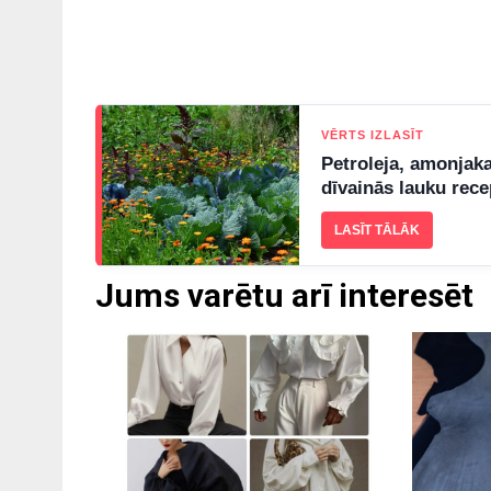
VĒRTS IZLASĪT
Petroleja, amonjaka
dīvainās lauku rec
LASĪT TĀLĀK
Jums varētu arī interesēt