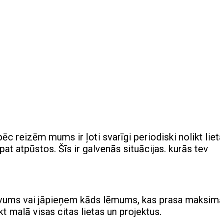
āpēc reizēm mums ir ļoti svarīgi periodiski nolikt lie
 pat atpūstos. Šīs ir galvenās situācijas. kurās tev
devums vai jāpieņem kāds lēmums, kas prasa maksim
t malā visas citas lietas un projektus.