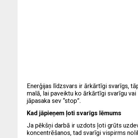
Enerģijas līdzsvars ir ārkārtīgi svarīgs, t
malā, lai paveiktu ko ārkārtīgi svarīgu vai
jāpasaka sev “stop”.
Kad jāpieņem ļoti svarīgs lēmums
Ja pēkšņi darbā ir uzdots ļoti grūts uz
koncentrēšanos, tad svarīgi vispirms nolik