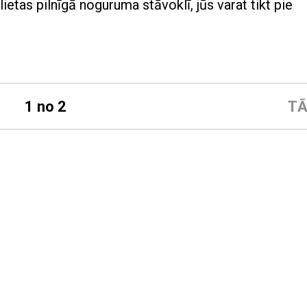
 lietas pilnīgā noguruma stāvoklī, jūs varat tikt pie
1 no 2
TĀ