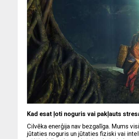
Kad esat ļoti noguris vai pakļauts stre
Cilvēka enerģija nav bezgalīga. Mums visi
jūtaties noguris un jūtaties fiziski vai inte