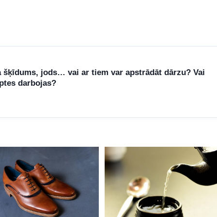
 šķīdums, jods… vai ar tiem var apstrādāt dārzu? Vai
eptes darbojas?