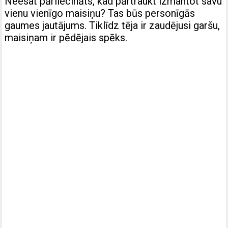
Neesat pārliecināts, kad pārtraukt izmantot savu
vienu vienīgo maisiņu? Tas būs personīgās
gaumes jautājums. Tiklīdz tēja ir zaudējusi garšu,
maisiņam ir pēdējais spēks.