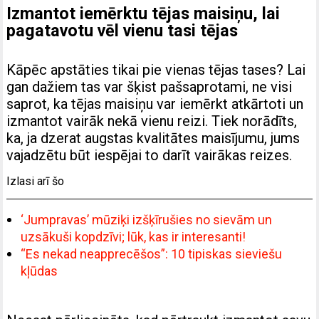
Izmantot iemērktu tējas maisiņu, lai
pagatavotu vēl vienu tasi tējas
Kāpēc apstāties tikai pie vienas tējas tases? Lai
gan dažiem tas var šķist pašsaprotami, ne visi
saprot, ka tējas maisiņu var iemērkt atkārtoti un
izmantot vairāk nekā vienu reizi. Tiek norādīts,
ka, ja dzerat augstas kvalitātes maisījumu, jums
vajadzētu būt iespējai to darīt vairākas reizes.
Izlasi arī šo
‘Jumpravas’ mūziķi izšķīrušies no sievām un
uzsākuši kopdzīvi; lūk, kas ir interesanti!
“Es nekad neapprecēšos”: 10 tipiskas sieviešu
kļūdas