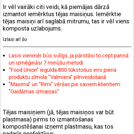
Ir vēl vairāki citi veidi, kā piemājas dārzā
izmantot iemērktus tējas maisiņus. Iemērktie
tējas maisiņi arī saglabā mitrumu, tas ir vēl viens
komposta uzlabojums.
Izlasi arī šo
Lasis vienmēr būs sulīgs, ja pārstāsi to cept pannā
un izmēģināsi 7 minūšu metodi
“Food Union” iegulda 800 tūkstošus eiro piena
produktu zīmola “Valmiera” pilnveidošanā
”Maxima” un ”Rimi” vēršas pie saviem klientiem:
”Gaidāmas izmaiņas”
Tējas maisiņiem (jā, tējas maisiņos var būt
plastmasa) pirms to izmantošanas
kompostēšanai izņemt plastmasu, kas tos
padarīs neefektīvus.