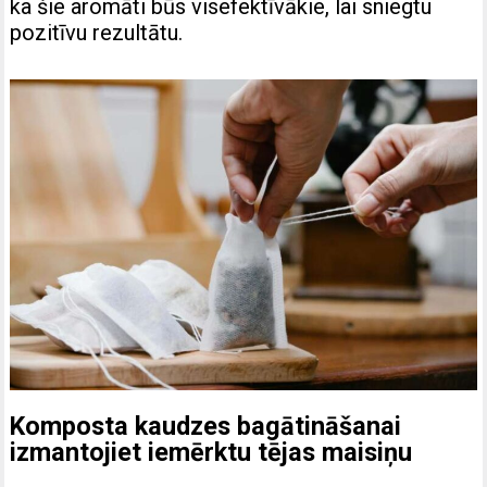
ka šie aromāti būs visefektīvākie, lai sniegtu
pozitīvu rezultātu.
Komposta kaudzes bagātināšanai
izmantojiet iemērktu tējas maisiņu