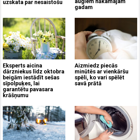
augiem nākamajam
uzskata par nesaistošu
gadam
Eksperts aicina
Aizmiedz piecās
dārzniekus līdz oktobra
minūtēs ar vienkāršu
beigām iestādīt sešas
spēli, ko vari spēlēt
sīpolpuķes, lai
savā prātā
garantētu pavasara
krāšņumu