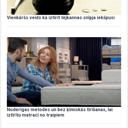
Vienkāršs veids kā iztīrīt tējkannas snīpja iekšpusi
Noderīgas metodes un bez ķīmiskās tīrīšanas, lai
iztīrītu matraci no traipiem