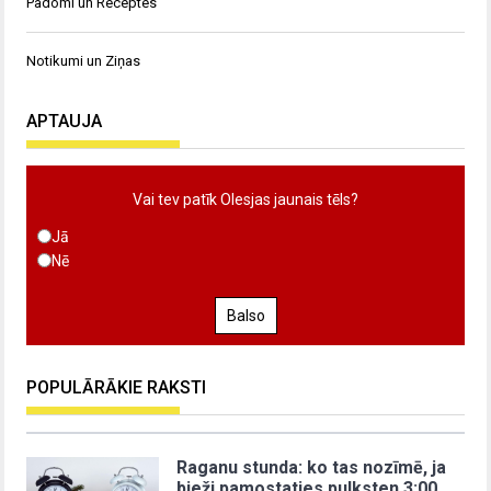
Padomi un Receptes
Notikumi un Ziņas
APTAUJA
Vai tev patīk Olesjas jaunais tēls?
Jā
Nē
Balso
POPULĀRĀKIE RAKSTI
Raganu stunda: ko tas nozīmē, ja
bieži pamostaties pulksten 3:00