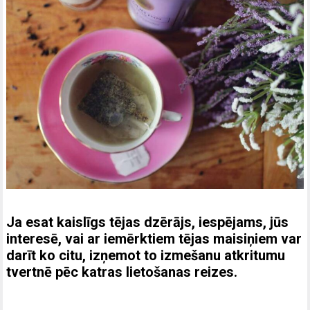
Ja esat kaislīgs tējas dzērājs, iespējams, jūs
interesē, vai ar iemērktiem tējas maisiņiem var
darīt ko citu, izņemot to izmešanu atkritumu
tvertnē pēc katras lietošanas reizes.