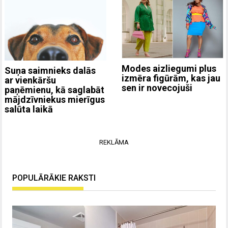
Modes aizliegumi plus
Suņa saimnieks dalās
izmēra figūrām, kas jau
ar vienkāršu
sen ir novecojuši
paņēmienu, kā saglabāt
mājdzīvniekus mierīgus
salūta laikā
REKLĀMA
POPULĀRĀKIE RAKSTI