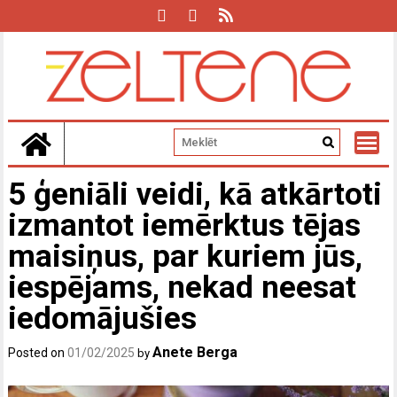
Skip
to
content
5 ģeniāli veidi, kā atkārtoti
izmantot iemērktus tējas
maisiņus, par kuriem jūs,
iespējams, nekad neesat
iedomājušies
Anete Berga
Posted on
01/02/2025
by