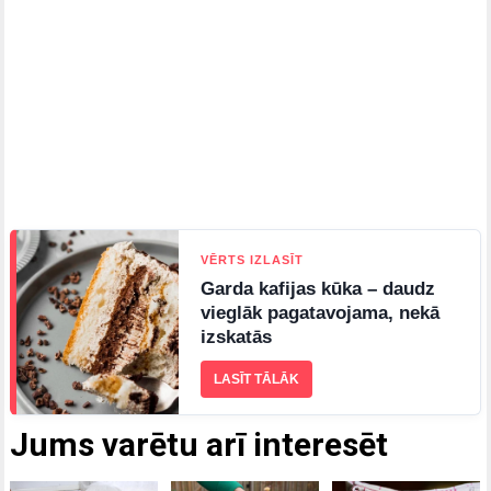
VĒRTS IZLASĪT
Garda kafijas kūka – daudz
vieglāk pagatavojama, nekā
izskatās
LASĪT TĀLĀK
Jums varētu arī interesēt