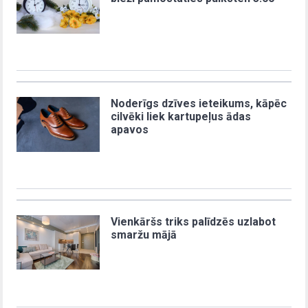
Noderīgs dzīves ieteikums, kāpēc
cilvēki liek kartupeļus ādas
apavos
Vienkāršs triks palīdzēs uzlabot
smaržu mājā