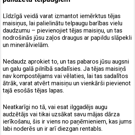
Līdzīgā veidā varat izmantot iemērktus tējas
maisiņus, lai palielinātu telpaugu barības vielu
daudzumu – pievienojiet tējas maisiņu, un tas
nodrošinās jūsu zaļos draugus ar papildu slāpekli
un minerālvielām.
Nedaudz aprokiet to, un tas pabaros jūsu augsni
un galu galā pilnībā sadalīsies. Ja tējas maisiņš
nav kompostējams vai vēlaties, lai tas sadalītos
ātrāk, varat atvērt maisiņu un vienkārši pievienot
tajā esošās tējas lapas.
Neatkarīgi no tā, vai esat ilggadējs augu
audzētājs vai tikai uzsākat savu mājas dārza
ierīkošanu, šis ir viens no paņēmieniem, kas jums
labi noderēs un ir arī diezgan rentabls.