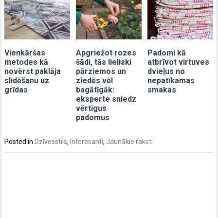
Vienkāršas
Apgriežot rozes
Padomi kā
metodes kā
šādi, tās lieliski
atbrīvot virtuves
novērst paklāja
pārziemos un
dvieļus no
slīdēšanu uz
ziedēs vēl
nepatīkamas
grīdas
bagātīgāk:
smakas
eksperte sniedz
vērtīgus
padomus
Posted in
Dzīvesstils
,
Interesanti
,
Jaunākie raksti
Post
navigation