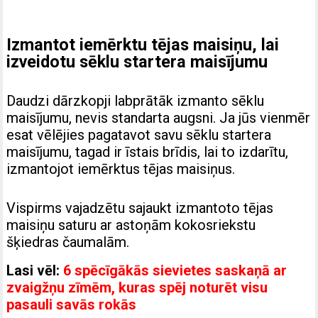
Izmantot iemērktu tējas maisiņu, lai
izveidotu sēklu startera maisījumu
Daudzi dārzkopji labprātāk izmanto sēklu
maisījumu, nevis standarta augsni. Ja jūs vienmēr
esat vēlējies pagatavot savu sēklu startera
maisījumu, tagad ir īstais brīdis, lai to izdarītu,
izmantojot iemērktus tējas maisiņus.
Vispirms vajadzētu sajaukt izmantoto tējas
maisiņu saturu ar astoņām kokosriekstu
šķiedras čaumalām.
Lasi vēl:
6 spēcīgākās sievietes saskaņā ar
zvaigžņu zīmēm, kuras spēj noturēt visu
pasauli savās rokās