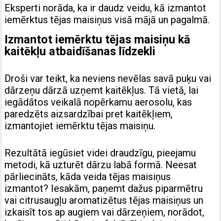
Eksperti norāda, ka ir daudz veidu, kā izmantot
iemērktus tējas maisiņus visā mājā un pagalmā.
Izmantot iemērktu tējas maisiņu kā
kaitēkļu atbaidīšanas līdzekli
Droši var teikt, ka neviens nevēlas savā puķu vai
dārzeņu dārzā uzņemt kaitēkļus. Tā vietā, lai
iegādātos veikalā nopērkamu aerosolu, kas
paredzēts aizsardzībai pret kaitēkļiem,
izmantojiet iemērktu tējas maisiņu.
Rezultātā iegūsiet videi draudzīgu, pieejamu
metodi, kā uzturēt dārzu labā formā. Neesat
pārliecināts, kāda veida tējas maisiņus
izmantot? Iesakām, paņemt dažus piparmētru
vai citrusaugļu aromatizētus tējas maisiņus un
izkaisīt tos ap augiem vai dārzeņiem, norādot,