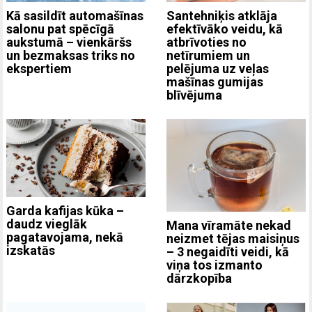
Kā sasildīt automašīnas
Santehniķis atklāja
salonu pat spēcīgā
efektīvāko veidu, kā
aukstumā – vienkāršs
atbrīvoties no
un bezmaksas triks no
netīrumiem un
ekspertiem
pelējuma uz veļas
mašīnas gumijas
blīvējuma
Garda kafijas kūka –
daudz vieglāk
Mana vīramāte nekad
pagatavojama, nekā
neizmet tējas maisiņus
izskatās
– 3 negaidīti veidi, kā
viņa tos izmanto
dārzkopība