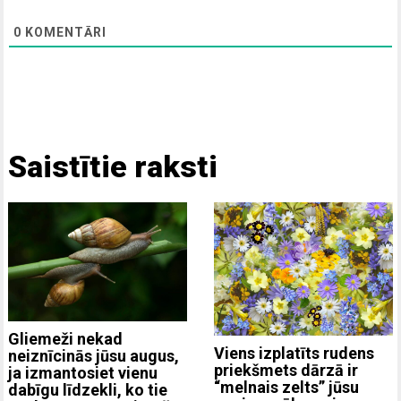
0
KOMENTĀRI
Saistītie raksti
Gliemeži nekad
Viens izplatīts rudens
neiznīcinās jūsu augus,
priekšmets dārzā ir
ja izmantosiet vienu
“melnais zelts” jūsu
dabīgu līdzekli, ko tie