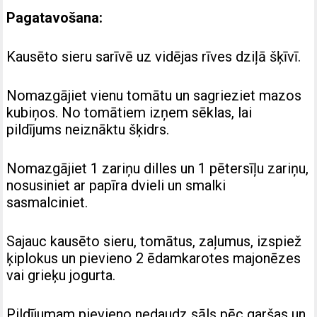
Pagatavošana:
Kausēto sieru sarīvē uz vidējas rīves dziļā šķīvī.
Nomazgājiet vienu tomātu un sagrieziet mazos
kubiņos. No tomātiem izņem sēklas, lai
pildījums neiznāktu šķidrs.
Nomazgājiet 1 zariņu dilles un 1 pētersīļu zariņu,
nosusiniet ar papīra dvieli un smalki
sasmalciniet.
Sajauc kausēto sieru, tomātus, zaļumus, izspiež
ķiplokus un pievieno 2 ēdamkarotes majonēzes
vai grieķu jogurta.
Pildījumam pievieno nedaudz sāls pēc garšas un