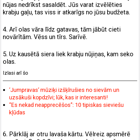
nūjas nedrīkst sasaldēt. Jūs varat izvēlēties
krabju gaļu, tas viss ir atkarīgs no jūsu budžeta.
4. Arī olas vāra līdz gatavas, tām jābūt cieti
novārītām. Vēss un tīrs. Sarīvē.
5. Uz kausētā siera liek krabju nūjiņas, kam seko
olas.
Izlasi arī šo
‘Jumpravas’ mūziķi izšķīrušies no sievām un
uzsākuši kopdzīvi; lūk, kas ir interesanti!
“Es nekad neapprecēšos”: 10 tipiskas sieviešu
kļūdas
6. Pārklāj ar otru lavaša kārtu. Vēlreiz apsmērē