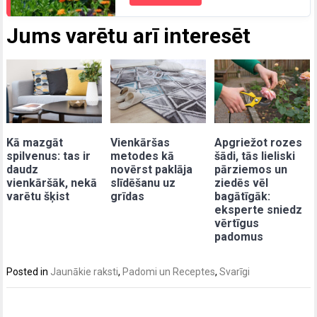
Jums varētu arī interesēt
Kā mazgāt
Vienkāršas
Apgriežot rozes
spilvenus: tas ir
metodes kā
šādi, tās lieliski
daudz
novērst paklāja
pārziemos un
vienkāršāk, nekā
slīdēšanu uz
ziedēs vēl
varētu šķist
grīdas
bagātīgāk:
eksperte sniedz
vērtīgus
padomus
Posted in
Jaunākie raksti
,
Padomi un Receptes
,
Svarīgi
Post