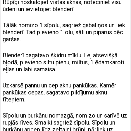
Rūpīgi noskalojiet vistas aknas, noteciniet visu
ūdeni un ievietojiet blenderī.
Tālāk nomizo 1 sīpolu, sagriež gabaliņos un liek
blenderī. Tad pievieno 1 olu, sāli un piparus pēc
garšas.
Blenderī pagatavo šķidru mīklu. Lej atsevišķā
bļodā, pievieno siltu pienu, miltus, 1 ēdamkaroti
eļļas un labi samaisa.
Uzkarsē pannu un cep aknu pankūkas.
Kamēr
pankūkas cepas, sagatavo pildījumu aknu
tīteņiem.
Sīpolu un burkānu nomazgā, nomizo un sarīvē uz
rupjās rīves. Smalki sagriež sīpolu.
Sīpolu un
burkānu apcep līdz zeltaini brūni, pārliek uz