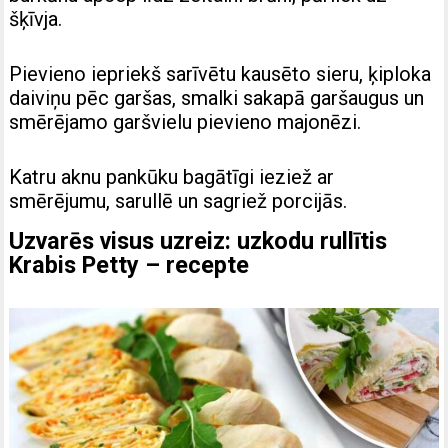
šķīvja.
Pievieno iepriekš sarīvētu kausēto sieru, ķiploka
daiviņu pēc garšas, smalki sakapā garšaugus un
smērējamo garšvielu pievieno majonēzi.
Katru aknu pankūku bagātīgi ieziež ar
smērējumu, sarullē un sagriež porcijās.
Uzvarēs visus uzreiz: uzkodu rullītis
Krabis Petty – recepte