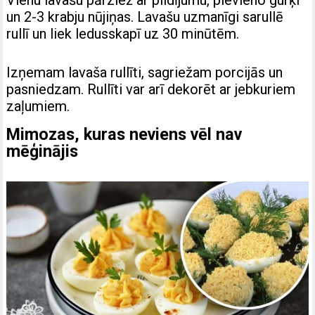
Vienu lavašu pārziež ar pildījumu, pievieno gurķi
un 2-3 krabju nūjiņas.
Lavašu uzmanīgi sarullē
rullī un liek ledusskapī uz 30 minūtēm.
Izņemam lavaša rullīti, sagriežam porcijās un
pasniedzam.
Rullīti var arī dekorēt ar jebkuriem
zaļumiem.
Mimozas, kuras neviens vēl nav
mēģinājis