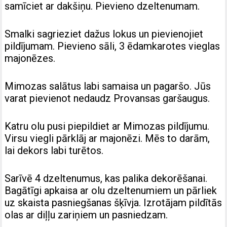
samīciet ar dakšiņu. Pievieno dzeltenumam.
Smalki sagrieziet dažus lokus un pievienojiet
pildījumam.
Pievieno sāli, 3 ēdamkarotes vieglas
majonēzes.
Mimozas salātus labi samaisa un pagaršo. Jūs
varat pievienot nedaudz Provansas garšaugus.
Katru olu pusi piepildiet ar Mimozas pildījumu.
Virsu viegli pārklāj ar majonēzi. Mēs to darām,
lai dekors labi turētos.
Sarīvē 4 dzeltenumus, kas palika dekorēšanai.
Bagātīgi apkaisa ar olu dzeltenumiem un pārliek
uz skaista pasniegšanas šķīvja.
Izrotājam pildītās
olas ar diļļu zariņiem un pasniedzam.