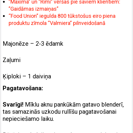
”Maxima” un ”Rimi” vēršas pie saviem klientiem:
”Gaidāmas izmaiņas”
“Food Union” iegulda 800 tūkstošus eiro piena
produktu zīmola “Valmiera” pilnveidošanā
Majonēze – 2-3 ēdamk
Zaļumi
Ķiploki – 1 daiviņa
Pagatavošana:
Svarīgi!
Mīklu aknu pankūkām gatavo blenderī,
tas samazinās uzkodu rullīšu pagatavošanai
nepieciešamo laiku.