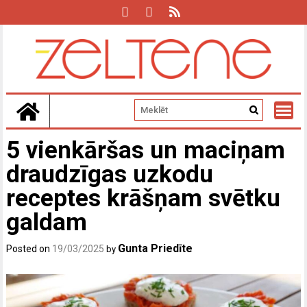
Skip
to
content
5 vienkāršas un maciņam
draudzīgas uzkodu
receptes krāšņam svētku
galdam
Gunta Priedīte
Posted on
19/03/2025
by