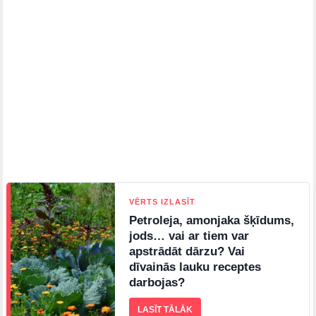
VĒRTS IZLASĪT
Petroleja, amonjaka šķīdums,
jods… vai ar tiem var
apstrādāt dārzu? Vai
dīvainās lauku receptes
darbojas?
LASĪT TĀLĀK