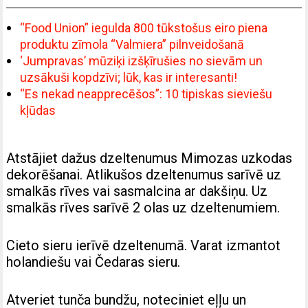
“Food Union” iegulda 800 tūkstošus eiro piena
produktu zīmola “Valmiera” pilnveidošanā
‘Jumpravas’ mūziķi izšķīrušies no sievām un
uzsākuši kopdzīvi; lūk, kas ir interesanti!
“Es nekad neapprecēšos”: 10 tipiskas sieviešu
kļūdas
Atstājiet dažus dzeltenumus Mimozas uzkodas
dekorēšanai.
Atlikušos dzeltenumus sarīvē uz
smalkās rīves vai sasmalcina ar dakšiņu.
Uz
smalkās rīves sarīvē 2 olas uz dzeltenumiem.
Cieto sieru ierīvē dzeltenumā. Varat izmantot
holandiešu vai Čedaras sieru.
Atveriet tunča bundžu, noteciniet eļļu un