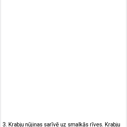
3. Krabju nūjiņas sarīvē uz smalkās rīves. Krabju