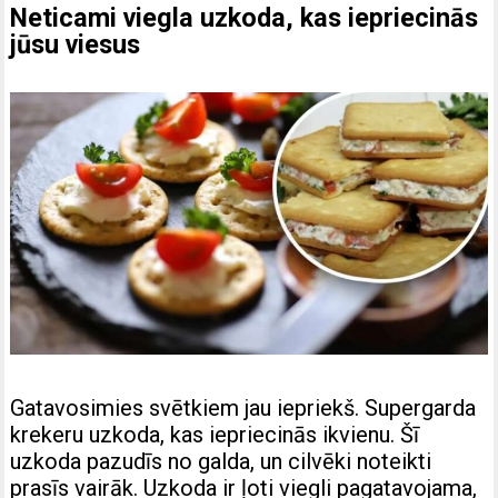
Neticami viegla uzkoda, kas iepriecinās
jūsu viesus
Gatavosimies svētkiem jau iepriekš. Supergarda
krekeru uzkoda, kas iepriecinās ikvienu.
Šī
uzkoda pazudīs no galda, un cilvēki noteikti
prasīs vairāk. Uzkoda ir ļoti viegli pagatavojama,