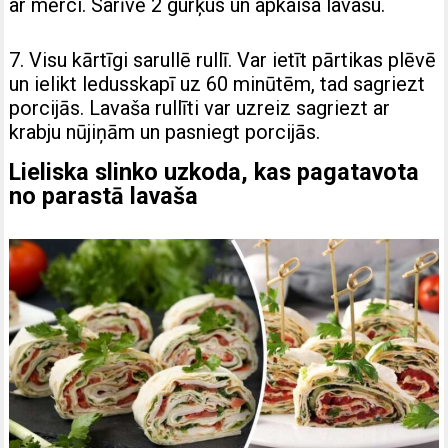
ar mērci. Sarīvē 2 gurķus un apkaisa lavašu.
7. Visu kārtīgi sarullē rullī. Var ietīt pārtikas plēvē
un ielikt ledusskapī uz 60 minūtēm, tad sagriezt
porcijās. Lavaša rullīti var uzreiz sagriezt ar
krabju nūjiņām un pasniegt porcijās.
Lieliska slinko uzkoda, kas pagatavota
no parastā lavaša