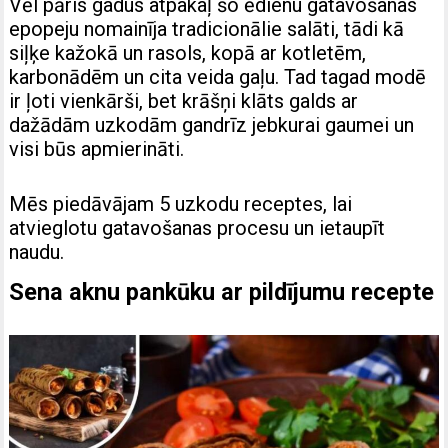
Vēl pāris gadus atpakaļ šo ēdienu gatavošanas
epopeju nomainīja tradicionālie salāti, tādi kā
siļķe kažokā un rasols, kopā ar kotletēm,
karbonādēm un cita veida gaļu. Tad tagad modē
ir ļoti vienkārši, bet krāšņi klāts galds ar
dažādām uzkodām gandrīz jebkurai gaumei un
visi būs apmierināti.
Mēs piedāvājam 5 uzkodu receptes, lai
atvieglotu gatavošanas procesu un ietaupīt
naudu.
Sena aknu pankūku ar pildījumu recepte