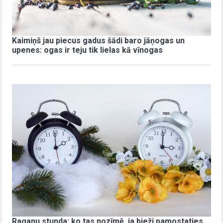
Kaimiņš jau piecus gadus šādi baro jāņogas un
upenes: ogas ir teju tik lielas kā vīnogas
Raganu stunda: ko tas nozīmē, ja bieži pamostaties