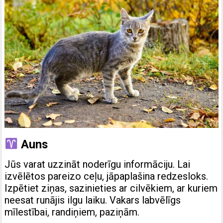
Auns
Jūs varat uzzināt noderīgu informāciju. Lai
izvēlētos pareizo ceļu, jāpaplašina redzesloks.
Izpētiet ziņas, sazinieties ar cilvēkiem, ar kuriem
neesat runājis ilgu laiku. Vakars labvēlīgs
mīlestībai, randiņiem, paziņām.