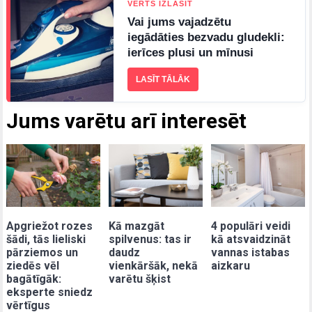
VĒRTS IZLASĪT
Vai jums vajadzētu
iegādāties bezvadu gludekli:
ierīces plusi un mīnusi
LASĪT TĀLĀK
Jums varētu arī interesēt
Apgriežot rozes
Kā mazgāt
4 populāri veidi
šādi, tās lieliski
spilvenus: tas ir
kā atsvaidzināt
pārziemos un
daudz
vannas istabas
ziedēs vēl
vienkāršāk, nekā
aizkaru
bagātīgāk:
varētu šķist
eksperte sniedz
vērtīgus