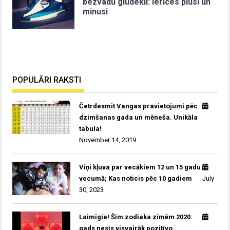
bezvadu gludekli: ierīces plusi un
mīnusi
POPULĀRI RAKSTI
Četrdesmit Vangas pravietojumi pēc
dzimšanas gada un mēneša. Unikāla
tabula!
November 14, 2019
Viņi kļuva par vecākiem 12 un 15 gadu
vecumā; Kas noticis pēc 10 gadiem
July
30, 2023
Laimīgie! Šīm zodiaka zīmēm 2020.
gads nesīs visvairāk pozitīvo