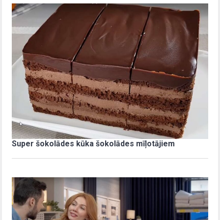
Super šokolādes kūka šokolādes mīļotājiem