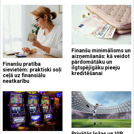
Finanšu minimālisms un
aizņemšanās: kā veidot
pārdomātāku un
Finanšu pratība
ilgtspējīgāku pieeju
sievietēm: praktiski soļi
kreditēšanai
ceļā uz finansiālu
neatkarību
Privātās ložas un VIP