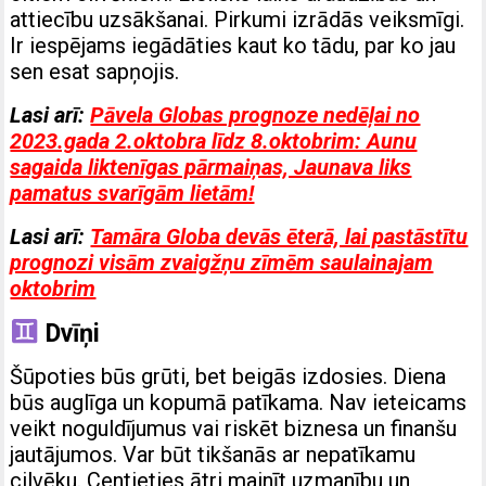
attiecību uzsākšanai. Pirkumi izrādās veiksmīgi.
Ir iespējams iegādāties kaut ko tādu, par ko jau
sen esat sapņojis.
Lasi arī:
Pāvela Globas prognoze nedēļai no
2023.gada 2.oktobra līdz 8.oktobrim: Aunu
sagaida liktenīgas pārmaiņas, Jaunava liks
pamatus svarīgām lietām!
Lasi arī:
Tamāra Globa devās ēterā, lai pastāstītu
prognozi visām zvaigžņu zīmēm saulainajam
oktobrim
Dvīņi
Šūpoties būs grūti, bet beigās izdosies. Diena
būs auglīga un kopumā patīkama. Nav ieteicams
veikt noguldījumus vai riskēt biznesa un finanšu
jautājumos. Var būt tikšanās ar nepatīkamu
cilvēku. Centieties ātri mainīt uzmanību un