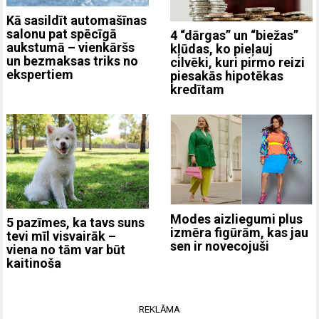
Kā sasildīt automašīnas
salonu pat spēcīgā
4 “dārgas” un “biežas”
aukstumā – vienkāršs
kļūdas, ko pieļauj
un bezmaksas triks no
cilvēki, kuri pirmo reizi
ekspertiem
piesakās hipotēkas
kredītam
Modes aizliegumi plus
5 pazīmes, ka tavs suns
izmēra figūrām, kas jau
tevi mīl visvairāk –
sen ir novecojuši
viena no tām var būt
kaitinoša
REKLĀMA