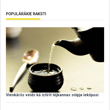
POPULĀRĀKIE RAKSTI
Vienkāršs veids kā iztīrīt tējkannas snīpja iekšpusi