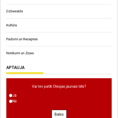
Dzīvesstils
Kultūra
Padomi un Receptes
Notikumi un Ziņas
APTAUJA
Vai tev patīk Olesjas jaunais tēls?
Jā
Nē
Balso