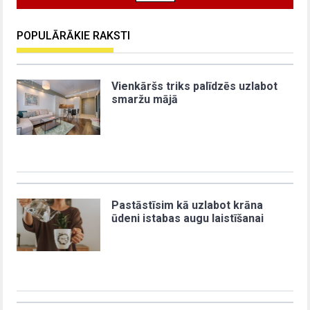
POPULĀRĀKIE RAKSTI
Vienkāršs triks palīdzēs uzlabot
smaržu mājā
Pastāstīsim kā uzlabot krāna
ūdeni istabas augu laistīšanai