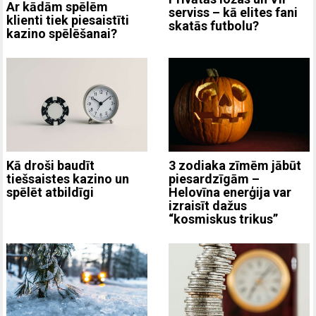
Ar kādām spēlēm
serviss – kā elites fani
klienti tiek piesaistīti
skatās futbolu?
kazino spēlēšanai?
3 zodiaka zīmēm jābūt
Kā droši baudīt
piesardzīgām –
tiešsaistes kazino un
Helovīna enerģija var
spēlēt atbildīgi
izraisīt dažus
“kosmiskus trikus”