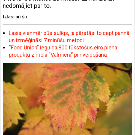
nedomājiet par to.
Izlasi arī šo
Lasis vienmēr būs sulīgs, ja pārstāsi to cept pannā
un izmēģināsi 7 minūšu metodi
“Food Union” iegulda 800 tūkstošus eiro piena
produktu zīmola “Valmiera” pilnveidošanā