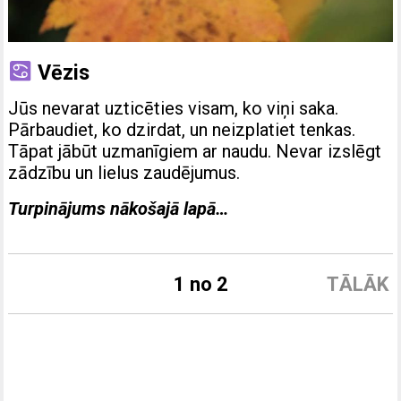
Vēzis
Jūs nevarat uzticēties visam, ko viņi saka.
Pārbaudiet, ko dzirdat, un neizplatiet tenkas.
Tāpat jābūt uzmanīgiem ar naudu. Nevar izslēgt
zādzību un lielus zaudējumus.
Turpinājums nākošajā lapā…
1 no 2
TĀLĀK