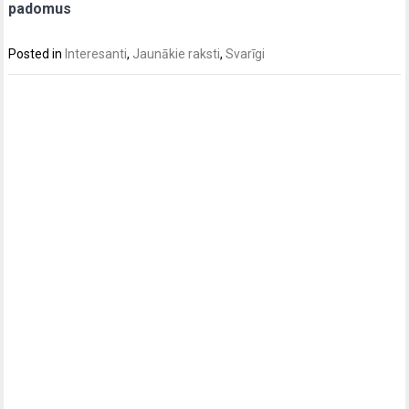
padomus
Posted in
Interesanti
,
Jaunākie raksti
,
Svarīgi
Post
navigation