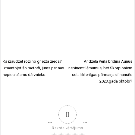
Kā izaudzēt rozi no griezta zieda?
Andžela Pērla brīdina Aunus
Izmantojot šo metodi, jums pat nav
nepiņemt lēmumus, bet Skorpioniem
nepieciešams dārznieks.
sola liktenīgas pārmaiņas finansēs
2023.gada oktobrī!
0
Raksta vērtējums