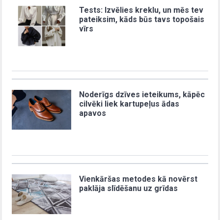
Tests: Izvēlies kreklu, un mēs tev
pateiksim, kāds būs tavs topošais
vīrs
Noderīgs dzīves ieteikums, kāpēc
cilvēki liek kartupeļus ādas
apavos
Vienkāršas metodes kā novērst
paklāja slīdēšanu uz grīdas