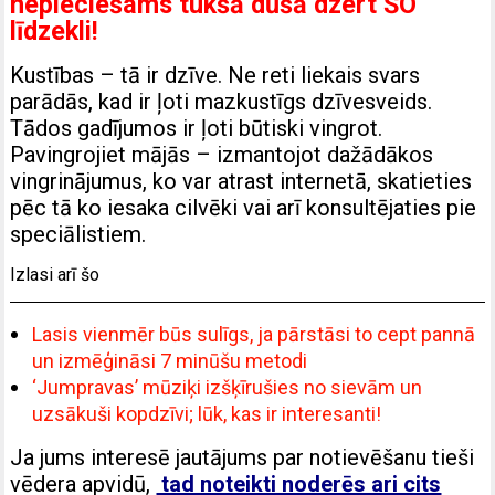
nepieciešams tukšā dūšā dzert ŠO
līdzekli!
Kustības – tā ir dzīve. Ne reti liekais svars
parādās, kad ir ļoti mazkustīgs dzīvesveids.
Tādos gadījumos ir ļoti būtiski vingrot.
Pavingrojiet mājās – izmantojot dažādākos
vingrinājumus, ko var atrast internetā, skatieties
pēc tā ko iesaka cilvēki vai arī konsultējaties pie
speciālistiem.
Izlasi arī šo
Lasis vienmēr būs sulīgs, ja pārstāsi to cept pannā
un izmēģināsi 7 minūšu metodi
‘Jumpravas’ mūziķi izšķīrušies no sievām un
uzsākuši kopdzīvi; lūk, kas ir interesanti!
Ja jums interesē jautājums par notievēšanu tieši
vēdera apvidū,
tad noteikti noderēs ari cits