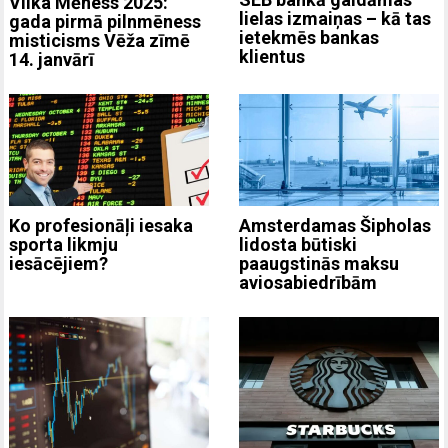
Vilka Mēness 2025:
lielas izmaiņas – kā tas
gada pirmā pilnmēness
ietekmēs bankas
misticisms Vēža zīmē
klientus
14. janvārī
Ko profesionāļi iesaka
Amsterdamas Šipholas
sporta likmju
lidosta būtiski
iesācējiem?
paaugstinās maksu
aviosabiedrībām