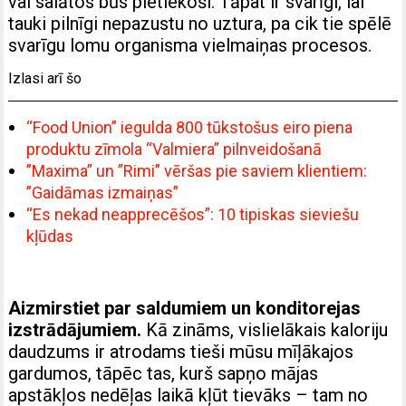
vai salātos būs pietiekoši. Tāpat ir svarīgi, lai
tauki pilnīgi nepazustu no uztura, pa cik tie spēlē
svarīgu lomu organisma vielmaiņas procesos.
Izlasi arī šo
“Food Union” iegulda 800 tūkstošus eiro piena
produktu zīmola “Valmiera” pilnveidošanā
”Maxima” un ”Rimi” vēršas pie saviem klientiem:
”Gaidāmas izmaiņas”
“Es nekad neapprecēšos”: 10 tipiskas sieviešu
kļūdas
Aizmirstiet par saldumiem un konditorejas
izstrādājumiem.
Kā zināms, vislielākais kaloriju
daudzums ir atrodams tieši mūsu mīļākajos
gardumos, tāpēc tas, kurš sapņo mājas
apstākļos nedēļas laikā kļūt tievāks – tam no