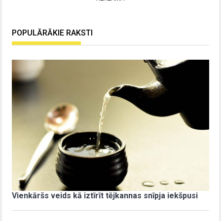
POPULĀRĀKIE RAKSTI
Vienkāršs veids kā iztīrīt tējkannas snīpja iekšpusi