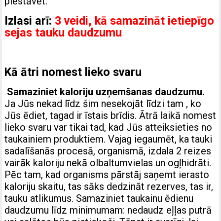
piestāvēt.
Izlasi arī:
3 veidi, kā samazināt ietiepīgo
sejas tauku daudzumu
Kā ātri nomest lieko svaru
Samaziniet kaloriju uzņemšanas daudzumu.
Ja Jūs nekad līdz šim nesekojāt līdzi tam , ko
Jūs ēdiet, tagad ir īstais brīdis. Ātrā laikā nomest
lieko svaru var tikai tad, kad Jūs atteiksieties no
taukainiem produktiem. Vajag iegaumēt, ka tauki
sadalīšanās procesā, organismā, izdala 2 reizes
vairāk kaloriju nekā olbaltumvielas un ogļhidrāti.
Pēc tam, kad organisms pārstāj saņemt ierasto
kaloriju skaitu, tas sāks dedzināt rezerves, tas ir,
tauku atlikumus. Samaziniet taukainu ēdienu
daudzumu līdz minimumam: nedaudz eļļas putrā