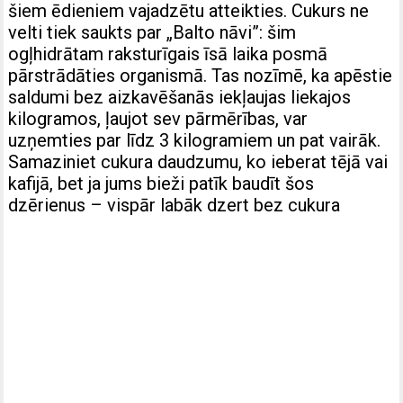
šiem ēdieniem vajadzētu atteikties. Cukurs ne
velti tiek saukts par „Balto nāvi”: šim
ogļhidrātam raksturīgais īsā laika posmā
pārstrādāties organismā. Tas nozīmē, ka apēstie
saldumi bez aizkavēšanās iekļaujas liekajos
kilogramos, ļaujot sev pārmērības, var
uzņemties par līdz 3 kilogramiem un pat vairāk.
Samaziniet cukura daudzumu, ko ieberat tējā vai
kafijā, bet ja jums bieži patīk baudīt šos
dzērienus – vispār labāk dzert bez cukura