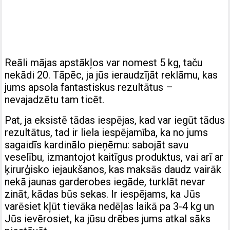
Reāli mājas apstākļos var nomest 5 kg, taču
nekādi 20. Tāpēc, ja jūs ieraudzījāt reklāmu, kas
jums apsola fantastiskus rezultātus –
nevajadzētu tam ticēt.
Pat, ja eksistē tādas iespējas, kad var iegūt tādus
rezultātus, tad ir liela iespējamība, ka no jums
sagaidīs kardinālo pieņēmu: sabojāt savu
veselību, izmantojot kaitīgus produktus, vai arī ar
ķirurģisko iejaukšanos, kas maksās daudz vairāk
nekā jaunas garderobes iegāde, turklāt nevar
zināt, kādas būs sekas. Ir iespējams, ka Jūs
varēsiet kļūt tievāka nedēļas laikā pa 3-4 kg un
Jūs ievērosiet, ka jūsu drēbes jums atkal sāks