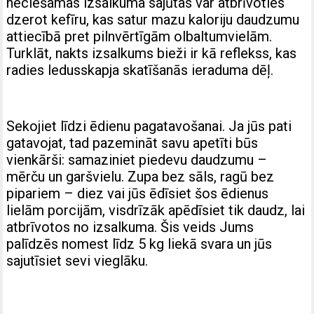
neciešamas izsalkuma sajūtas var atbrīvoties
dzerot kefīru, kas satur mazu kaloriju daudzumu
attiecībā pret pilnvērtīgām olbaltumvielām.
Turklāt, nakts izsalkums bieži ir kā reflekss, kas
radies ledusskapja skatīšanās ieraduma dēļ.
Sekojiet līdzi ēdienu pagatavošanai. Ja jūs pati
gatavojat, tad pazemināt savu apetīti būs
vienkārši: samaziniet piedevu daudzumu –
mērču un garšvielu. Zupa bez sāls, ragū bez
pipariem – diez vai jūs ēdīsiet šos ēdienus
lielām porcijām, visdrīzāk apēdīsiet tik daudz, lai
atbrīvotos no izsalkuma. Šis veids Jums
palīdzēs nomest līdz 5 kg liekā svara un jūs
sajutīsiet sevi vieglāku.