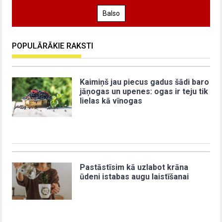
Balso
POPULĀRĀKIE RAKSTI
Kaimiņš jau piecus gadus šādi baro
jāņogas un upenes: ogas ir teju tik
lielas kā vīnogas
Pastāstīsim kā uzlabot krāna
ūdeni istabas augu laistīšanai