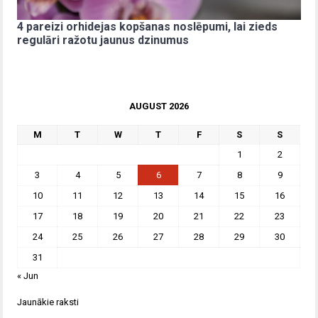
4 pareizi orhidejas kopšanas noslēpumi, lai zieds
regulāri ražotu jaunus dzinumus
AUGUST 2026
M
T
W
T
F
S
S
1
2
3
4
5
6
7
8
9
10
11
12
13
14
15
16
17
18
19
20
21
22
23
24
25
26
27
28
29
30
31
« Jun
Jaunākie raksti