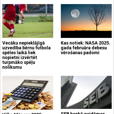
Vecāku nepieklājīgā
Kas notiek: NASA 2025.
uzvedība bērnu futbola
gada februāra debesu
spēles laikā liek
vērošanas padomi
nopietni izvērtēt
turpmāko spēļu
nolikumu
SEB bankā gaidāmas