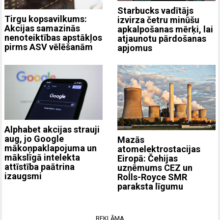
Starbucks vadītājs
Tirgu kopsavilkums:
izvirza četru minūšu
Akcijas samazinās
apkalpošanas mērķi, lai
nenoteiktības apstākļos
atjaunotu pārdošanas
pirms ASV vēlēšanām
apjomus
Alphabet akcijas strauji
aug, jo Google
Mazās
mākoņpaklapojuma un
atomelektrostacijas
mākslīgā intelekta
Eiropā: Čehijas
attīstība paātrina
uzņēmums CEZ un
izaugsmi
Rolls-Royce SMR
paraksta līgumu
REKLĀMA