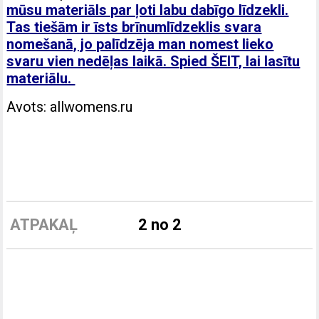
mūsu materiāls par ļoti labu dabīgo līdzekli.
Tas tiešām ir īsts brīnumlīdzeklis svara
nomešanā, jo palīdzēja man nomest lieko
svaru vien nedēļas laikā. Spied ŠEIT, lai lasītu
materiālu.
Avots: allwomens.ru
ATPAKAĻ
2 no 2