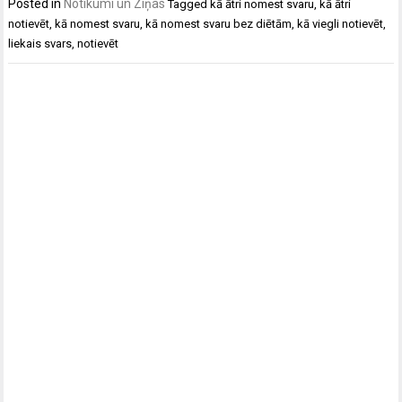
Posted in
Notikumi un Ziņas
Tagged
kā ātri nomest svaru
,
kā ātri
notievēt
,
kā nomest svaru
,
kā nomest svaru bez diētām
,
kā viegli notievēt
,
liekais svars
,
notievēt
Post
navigation