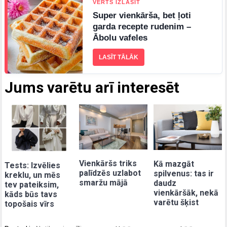
VĒRTS IZLASĪT
Super vienkārša, bet ļoti
garda recepte rudenim –
Ābolu vafeles
LASĪT TĀLĀK
Jums varētu arī interesēt
Vienkāršs triks
Kā mazgāt
Tests: Izvēlies
palīdzēs uzlabot
spilvenus: tas ir
kreklu, un mēs
smaržu mājā
daudz
tev pateiksim,
vienkāršāk, nekā
kāds būs tavs
varētu šķist
topošais vīrs