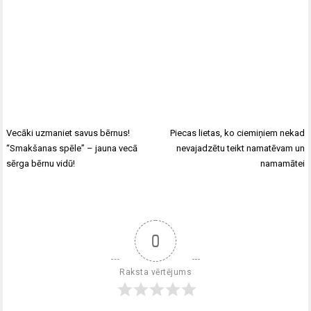
Vecāki uzmaniet savus bērnus!
Piecas lietas, ko ciemiņiem nekad
“Smakšanas spēle” – jauna vecā
nevajadzētu teikt namatēvam un
sērga bērnu vidū!
namamātei
0
Raksta vērtējums