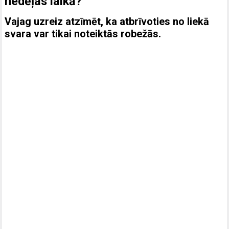
nedēļas laikā?
Vajag uzreiz atzīmēt, ka atbrīvoties no liekā
svara var tikai noteiktās robežās.