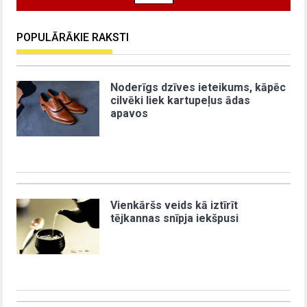
POPULĀRĀKIE RAKSTI
Noderīgs dzīves ieteikums, kāpēc
cilvēki liek kartupeļus ādas
apavos
Vienkāršs veids kā iztīrīt
tējkannas snīpja iekšpusi