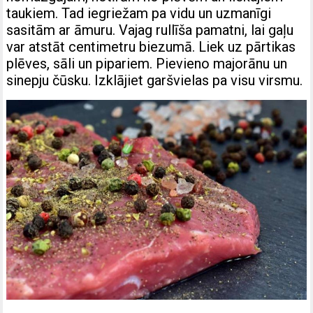
taukiem. Tad iegriežam pa vidu un uzmanīgi
sasitām ar āmuru. Vajag rullīša pamatni, lai gaļu
var atstāt centimetru biezumā. Liek uz pārtikas
plēves, sāli un pipariem. Pievieno majorānu un
sinepju čūsku. Izklājiet garšvielas pa visu virsmu.