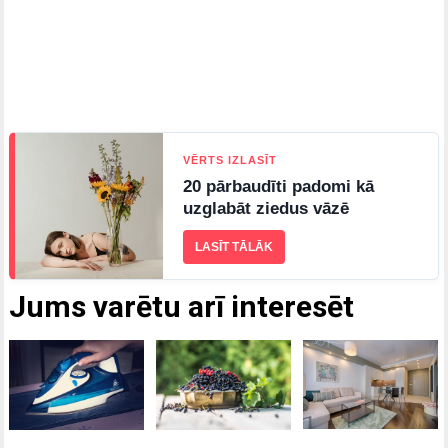
VĒRTS IZLASĪT
20 pārbaudīti padomi kā
uzglabāt ziedus vāzē
LASĪT TĀLĀK
Jums varētu arī interesēt