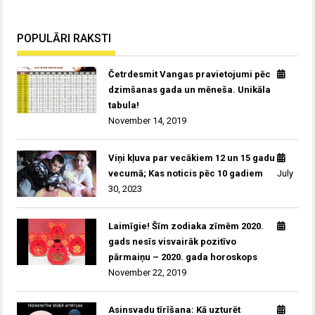
POPULĀRI RAKSTI
Četrdesmit Vangas pravietojumi pēc
dzimšanas gada un mēneša. Unikāla
tabula!
November 14, 2019
Viņi kļuva par vecākiem 12 un 15 gadu
vecumā; Kas noticis pēc 10 gadiem
July
30, 2023
Laimīgie! Šīm zodiaka zīmēm 2020.
gads nesīs visvairāk pozitīvo
pārmaiņu – 2020. gada horoskops
November 22, 2019
Asinsvadu tīrīšana: Kā uzturēt