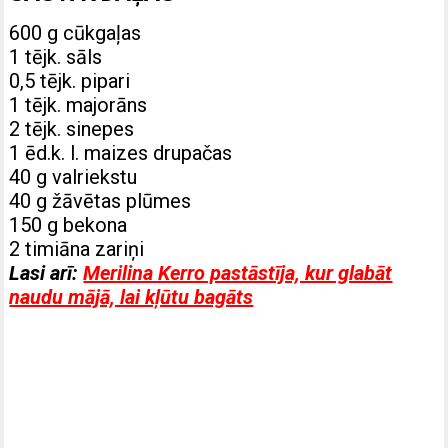
600 g cūkgaļas
1 tējk. sāls
0,5 tējk. pipari
1 tējk. majorāns
2 tējk. sinepes
1 ēd.k. l. maizes drupačas
40 g valriekstu
40 g žāvētas plūmes
150 g bekona
2 timiāna zariņi
Lasi arī:
Merilina Kerro pastāstīja, kur glabāt
naudu mājā, lai kļūtu bagāts