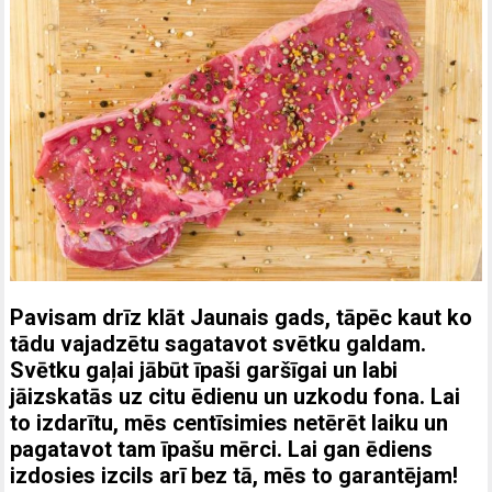
P
Ī
V
n
p
s
b
l
k
n
n
a
k
k
li
t
s
n
g
Pavisam drīz klāt Jaunais gads, tāpēc kaut ko
tādu vajadzētu sagatavot svētku galdam.
Svētku gaļai jābūt īpaši garšīgai un labi
jāizskatās uz citu ēdienu un uzkodu fona. Lai
to izdarītu, mēs centīsimies netērēt laiku un
pagatavot tam īpašu mērci. Lai gan ēdiens
izdosies izcils arī bez tā, mēs to garantējam!