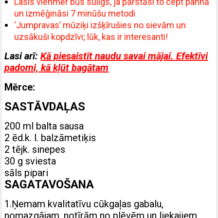
Lasis vienmēr būs sulīgs, ja pārstāsi to cept pannā
un izmēģināsi 7 minūšu metodi
‘Jumpravas’ mūziķi izšķīrušies no sievām un
uzsākuši kopdzīvi; lūk, kas ir interesanti!
Lasi arī:
Kā piesaistīt naudu savai mājai. Efektīvi
padomi, kā kļūt bagātam
Mērce:
SASTĀVDAĻAS
200 ml balta sausa
2 ēd.k. l. balzāmetiķis
2 tējk. sinepes
30 g sviesta
sāls pipari
SAGATAVOŠANA
1.Ņemam kvalitatīvu cūkgaļas gabalu,
nomazgājam, notīrām no plēvēm un liekajiem