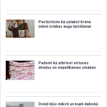
Pastāstīsim kā uzlabot krāna
ūdeni istabas augu laistīšanai
Padomi kā atbrīvot virtuves
dvieļus no nepatīkamas smakas
Dvieļi kļūs mīksti un kupli dabiskā