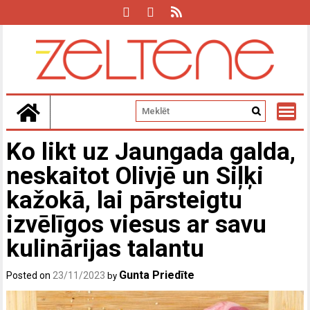
Skip
to
content
Ko likt uz Jaungada galda,
neskaitot Olivjē un Siļķi
kažokā, lai pārsteigtu
izvēlīgos viesus ar savu
kulinārijas talantu
Gunta Priedīte
Posted on
23/11/2023
by