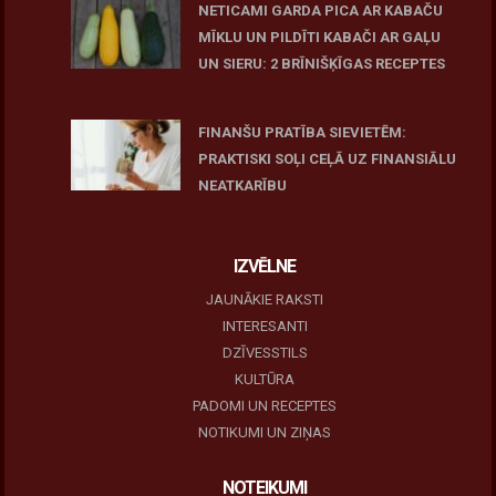
NETICAMI GARDA PICA AR KABAČU
MĪKLU UN PILDĪTI KABAČI AR GAĻU
UN SIERU: 2 BRĪNIŠĶĪGAS RECEPTES
June 25, 2026
FINANŠU PRATĪBA SIEVIETĒM:
PRAKTISKI SOĻI CEĻĀ UZ FINANSIĀLU
NEATKARĪBU
June 11, 2026
IZVĒLNE
JAUNĀKIE RAKSTI
INTERESANTI
DZĪVESSTILS
KULTŪRA
PADOMI UN RECEPTES
NOTIKUMI UN ZIŅAS
NOTEIKUMI