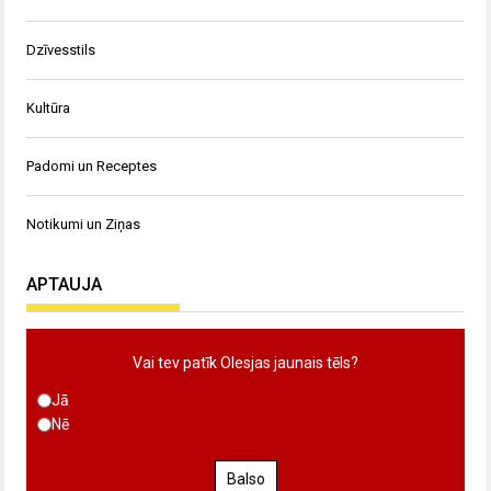
Dzīvesstils
Kultūra
Padomi un Receptes
Notikumi un Ziņas
APTAUJA
Vai tev patīk Olesjas jaunais tēls?
Jā
Nē
Balso