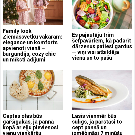
Family look
Es pajautāju trim
Ziemassvētku vakaram:
šefpavāriem, kā padarīt
elegance un komforts
dārzeņus patiesi gardus
apvienoti vienā –
— viņi visi atbildēja
burgundijs, cozy chic
vienu un to pašu
un mīksti adījumi
Ceptas olas būs
Lasis vienmēr būs
garšīgākas, ja pannā
sulīgs, ja pārstāsi to
kopā ar eļļu pievienosi
cept pannā un
vienu vienkāršu
izmēģināsi 7 minūšu