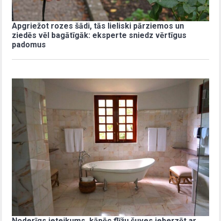
Apgriežot rozes šādi, tās lieliski pārziemos un
ziedēs vēl bagātīgāk: eksperte sniedz vērtīgus
padomus
Noderīgs ieteikums, kāpēc flīžu šuves ieberzēt ar