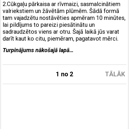
2.Cūkgaļu pārkaisa ar rīvmaizi, sasmalcinātiem
valriekstiem un žāvētām plūmēm. Šādā formā
tam vajadzētu nostāvēties apmēram 10 minūtes,
lai pildījums to pareizi piesātinātu un
sadraudzētos viens ar otru. Šajā laikā jūs varat
darīt kaut ko citu, piemēram, pagatavot mērci.
Turpinājums nākošajā lapā…
1 no 2
TĀLĀK