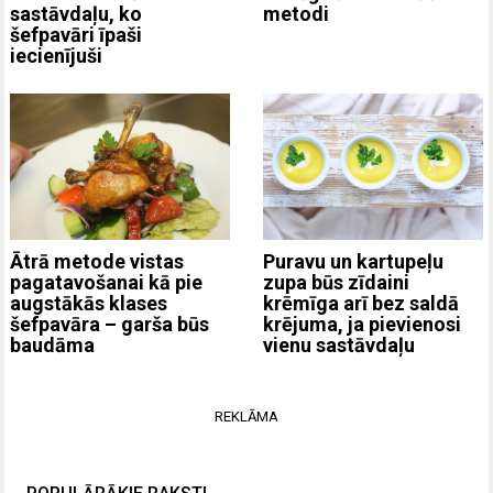
sastāvdaļu, ko
metodi
šefpavāri īpaši
iecienījuši
Ātrā metode vistas
Puravu un kartupeļu
pagatavošanai kā pie
zupa būs zīdaini
augstākās klases
krēmīga arī bez saldā
šefpavāra – garša būs
krējuma, ja pievienosi
baudāma
vienu sastāvdaļu
REKLĀMA