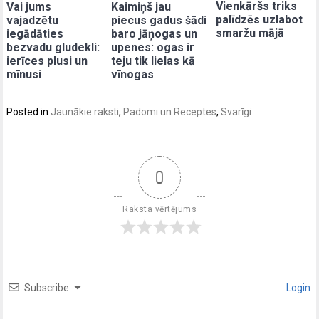
Vienkāršs triks
Vai jums
Kaimiņš jau
palīdzēs uzlabot
vajadzētu
piecus gadus šādi
smaržu mājā
iegādāties
baro jāņogas un
bezvadu gludekli:
upenes: ogas ir
ierīces plusi un
teju tik lielas kā
mīnusi
vīnogas
Posted in
Jaunākie raksti
,
Padomi un Receptes
,
Svarīgi
0
Raksta vērtējums
Subscribe
Login