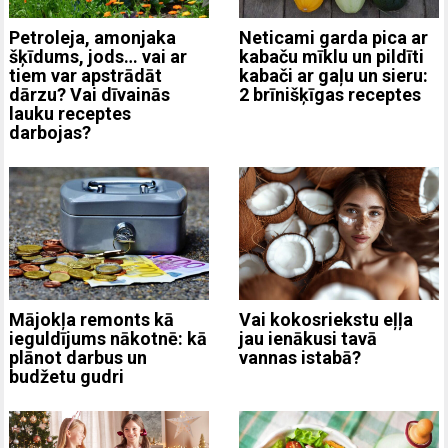
Neticami garda pica ar
Petroleja, amonjaka
kabaču mīklu un pildīti
šķīdums, jods… vai ar
kabači ar gaļu un sieru:
tiem var apstrādāt
2 brīnišķīgas receptes
dārzu? Vai dīvainās
lauku receptes
darbojas?
Mājokļa remonts kā
Vai kokosriekstu eļļa
ieguldījums nākotnē: kā
jau ienākusi tavā
plānot darbus un
vannas istabā?
budžetu gudri