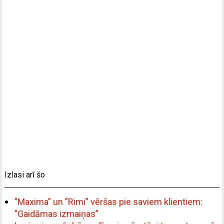
Izlasi arī šo
”Maxima” un ”Rimi” vēršas pie saviem klientiem:
”Gaidāmas izmaiņas”