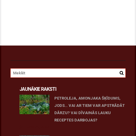
JAUNĀKIE RAKSTI
PETROLEJA, AMONJAKA ŠĶĪDUMS,
JODS… VAI AR TIEM VAR APSTRĀDĀT
DĀRZU? VAI DĪVAINĀS LAUKU
RECEPTES DARBOJAS?
June 25, 2026