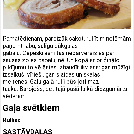
Pamatēdienam, pareizāk sakot, rullītim nolēmām
paņemt labu, sulīgu cūkgaļas
gabalu. Cepeškrāsnī tas nepārvērsīsies par
sausas zoles gabalu, nē. Un kopā ar oriģinālo
pildījumu to vēlēsies izbaudīt ikviens: gan mūžīgi
izsalkuši vīrieši, gan slaidas un skaļas
meitenes. Galu galā rullī būs ļoti maz
tauku. Barojošs, bet tajā pašā laikā diezgan ērts
vēderam.
Gaļa svētkiem
Rullīši:
SASTĀVDAĻAS