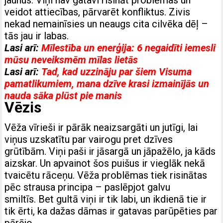
veidot attiecības, pārvarēt konfliktus. Zivis
nekad nemainīsies un neaugs cita cilvēka dēļ –
tās jau ir labas.
Lasi arī:
Mīlestība un enerģija: 6 negaidīti iemesli
mūsu neveiksmēm mīlas lietās
Lasi arī:
Tad, kad uzzināju par šiem Visuma
pamatlikumiem, mana dzīve krasi izmainījās un
nauda sāka plūst pie manis
Vēzis
Vēža vīrieši ir pārāk neaizsargāti un jutīgi, lai
viņus uzskatītu par vairogu pret dzīves
grūtībām. Viņi paši ir jāsargā un jāpažēlo, ja kāds
aizskar. Un apvainot šos puišus ir vieglāk nekā
tvaicētu rāceņu. Vēža problēmas tiek risinātas
pēc strausa principa – paslēpjot galvu
smiltīs. Bet gultā viņi ir tik labi, un ikdienā tie ir
tik ērti, ka dažas dāmas ir gatavas parūpēties par
pārējo.