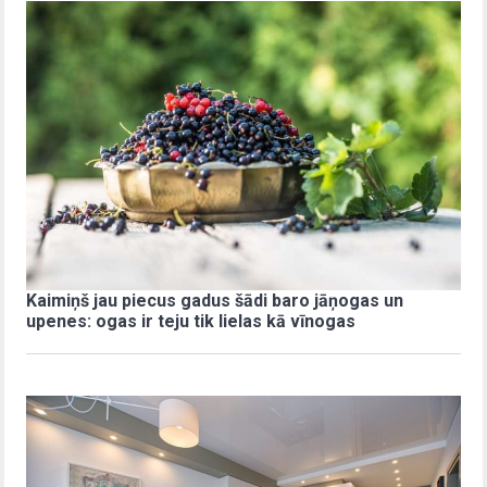
Kaimiņš jau piecus gadus šādi baro jāņogas un
upenes: ogas ir teju tik lielas kā vīnogas