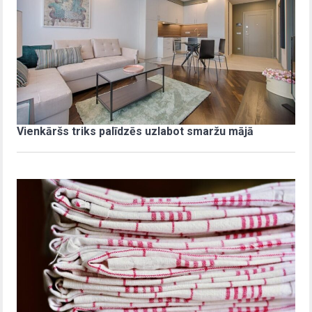
Vienkāršs triks palīdzēs uzlabot smaržu mājā