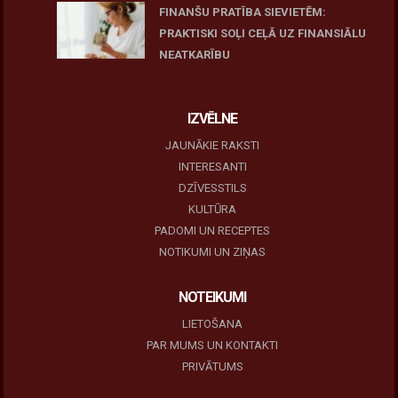
FINANŠU PRATĪBA SIEVIETĒM:
PRAKTISKI SOĻI CEĻĀ UZ FINANSIĀLU
NEATKARĪBU
June 11, 2026
IZVĒLNE
JAUNĀKIE RAKSTI
INTERESANTI
DZĪVESSTILS
KULTŪRA
PADOMI UN RECEPTES
NOTIKUMI UN ZIŅAS
NOTEIKUMI
LIETOŠANA
PAR MUMS UN KONTAKTI
PRIVĀTUMS