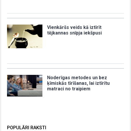
Vienkāršs veids kā iztīrīt
tējkannas snīpja iekšpusi
Noderīgas metodes un bez
ķīmiskās tīrīšanas, lai iztīrītu
matraci no traipiem
POPULĀRI RAKSTI