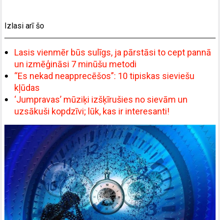
Izlasi arī šo
Lasis vienmēr būs sulīgs, ja pārstāsi to cept pannā
un izmēģināsi 7 minūšu metodi
“Es nekad neapprecēšos”: 10 tipiskas sieviešu
kļūdas
‘Jumpravas’ mūziķi izšķīrušies no sievām un
uzsākuši kopdzīvi; lūk, kas ir interesanti!