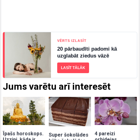
VĒRTS IZLASĪT
20 pārbaudīti padomi kā
uzglabāt ziedus vāzē
LASĪT TĀLĀK
Jums varētu arī interesēt
Īpašs horoskops.
4 pareizi
Super šokolādes
Uzzini, kāda ir
orhidejas