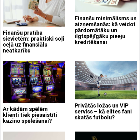
Finanšu minimālisms un
aizņemšanās: kā veidot
pārdomātāku un
Finanšu pratība
ilgtspējīgāku pieeju
sievietēm: praktiski soļi
kreditēšanai
ceļā uz finansiālu
neatkarību
Privātās ložas un VIP
Ar kādām spēlēm
serviss – kā elites fani
klienti tiek piesaistīti
skatās futbolu?
kazino spēlēšanai?