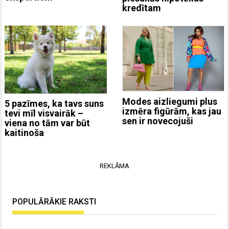
kredītam
Modes aizliegumi plus
5 pazīmes, ka tavs suns
izmēra figūrām, kas jau
tevi mīl visvairāk –
sen ir novecojuši
viena no tām var būt
kaitinoša
REKLĀMA
POPULĀRĀKIE RAKSTI