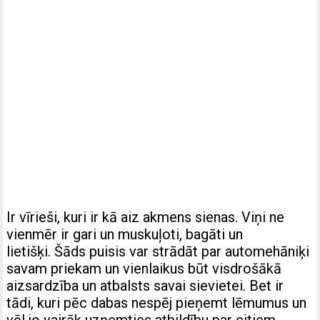
Ir vīrieši, kuri ir kā aiz akmens sienas. Viņi ne
vienmēr ir gari un muskuļoti, bagāti un
lietišķi. Šāds puisis var strādāt par automehāniķi
savam priekam un vienlaikus būt visdrošākā
aizsardzība un atbalsts savai sievietei. Bet ir
tādi, kuri pēc dabas nespēj pieņemt lēmumus un
vēl jo vairāk uzņemties atbildību par citiem.