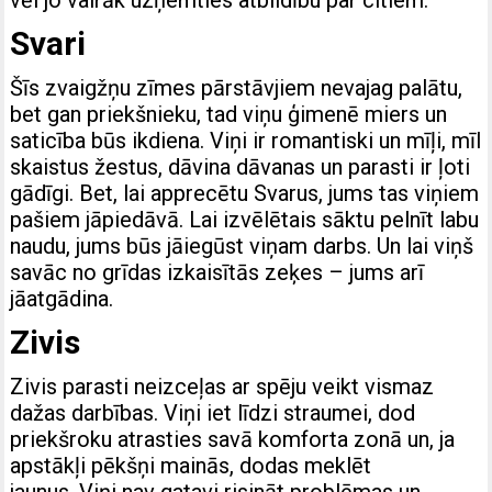
Svari
Šīs zvaigžņu zīmes pārstāvjiem nevajag palātu,
bet gan priekšnieku, tad viņu ģimenē miers un
saticība būs ikdiena. Viņi ir romantiski un mīļi, mīl
skaistus žestus, dāvina dāvanas un parasti ir ļoti
gādīgi. Bet, lai apprecētu Svarus, jums tas viņiem
pašiem jāpiedāvā. Lai izvēlētais sāktu pelnīt labu
naudu, jums būs jāiegūst viņam darbs. Un lai viņš
savāc no grīdas izkaisītās zeķes – jums arī
jāatgādina.
Zivis
Zivis parasti neizceļas ar spēju veikt vismaz
dažas darbības. Viņi iet līdzi straumei, dod
priekšroku atrasties savā komforta zonā un, ja
apstākļi pēkšņi mainās, dodas meklēt
jaunus. Viņi nav gatavi risināt problēmas un