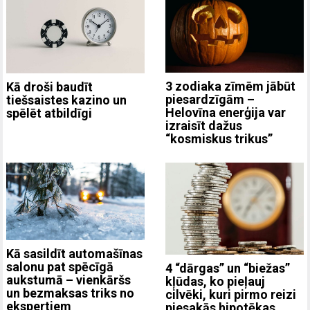
3 zodiaka zīmēm jābūt
Kā droši baudīt
piesardzīgām –
tiešsaistes kazino un
Helovīna enerģija var
spēlēt atbildīgi
izraisīt dažus
“kosmiskus trikus”
Kā sasildīt automašīnas
salonu pat spēcīgā
4 “dārgas” un “biežas”
aukstumā – vienkāršs
kļūdas, ko pieļauj
un bezmaksas triks no
cilvēki, kuri pirmo reizi
ekspertiem
piesakās hipotēkas