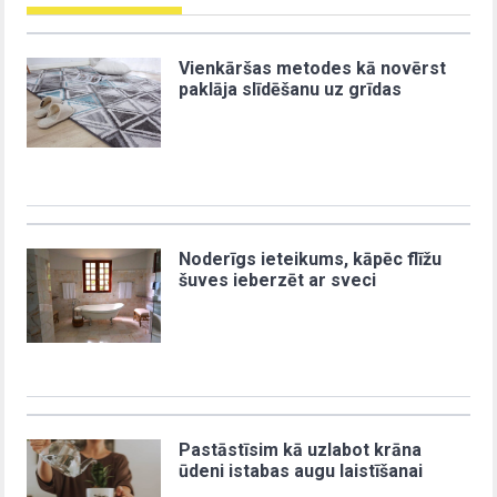
Vienkāršas metodes kā novērst
paklāja slīdēšanu uz grīdas
Noderīgs ieteikums, kāpēc flīžu
šuves ieberzēt ar sveci
Pastāstīsim kā uzlabot krāna
ūdeni istabas augu laistīšanai