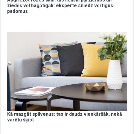
ziedēs vēl bagātīgāk: eksperte sniedz vērtīgus
padomus
Kā mazgāt spilvenus: tas ir daudz vienkāršāk, nekā
varētu šķist