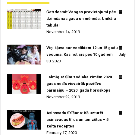
Četrdesmit Vangas pravietojumi pēc
dzimšanas gada un mēneša. Unikāla
tabula!
November 14, 2019
Viņi kļuva par vecākiem 12 un 15 gadu
vecumā; Kas noticis pēc 10 gadiem
July
30, 2023
Laimīgie! Šīm zodiaka zīmēm 2020.
gads nesīs visvairāk pozitīvo
pārmaiņu – 2020. gada horoskops
November 22, 2019
Asinsvadu tīrīšana: Kā uzturēt
asinsvadus tīrus un tonizētus – 5
zelta receptes
February 17, 2020