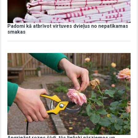
Padomi kā atbrīvot virtuves dvieļus no nepatīkamas
smakas
Apgriežot rozes šādi, tās lieliski pārziemos un