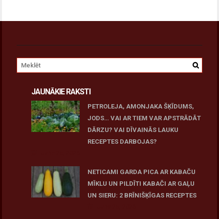
JAUNĀKIE RAKSTI
PETROLEJA, AMONJAKA ŠĶĪDUMS,
JODS… VAI AR TIEM VAR APSTRĀDĀT
DĀRZU? VAI DĪVAINĀS LAUKU
RECEPTES DARBOJAS?
June 25, 2026
NETICAMI GARDA PICA AR KABAČU
MĪKLU UN PILDĪTI KABAČI AR GAĻU
UN SIERU: 2 BRĪNIŠĶĪGAS RECEPTES
June 25, 2026