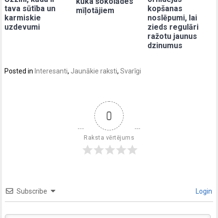
kūka šokolādes
tava sūtība un
kopšanas
mīļotājiem
karmiskie
noslēpumi, lai
uzdevumi
zieds regulāri
ražotu jaunus
dzinumus
Posted in
Interesanti
,
Jaunākie raksti
,
Svarīgi
0
Raksta vērtējums
Subscribe
Login