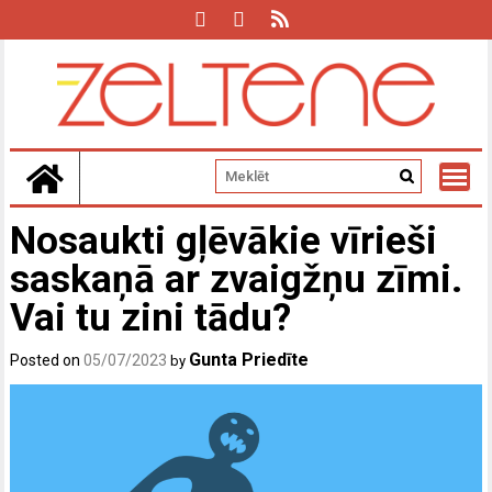
Skip
to
content
Nosaukti gļēvākie vīrieši
saskaņā ar zvaigžņu zīmi.
Vai tu zini tādu?
Gunta Priedīte
Posted on
05/07/2023
by
P
N
E
n
v
n
s
u