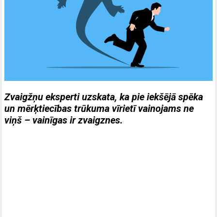
a
c
z
c
z
n
u
p
T
d
m
p
Zvaigžņu eksperti uzskata, ka pie iekšējā spēka
k
un mērķtiecības trūkuma vīrietī vainojams ne
t
viņš – vainīgas ir zvaigznes.
p