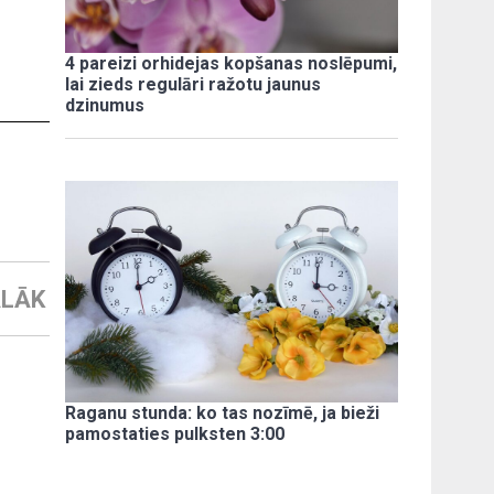
4 pareizi orhidejas kopšanas noslēpumi,
lai zieds regulāri ražotu jaunus
dzinumus
LĀK
Raganu stunda: ko tas nozīmē, ja bieži
pamostaties pulksten 3:00