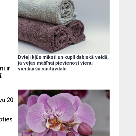
Dvieļi kļūs mīksti un kupli dabiskā veidā,
ja veļas mašīnai pievienosi vienu
i ir
vienkāršu sastāvdaļu
.
avu 20
oties