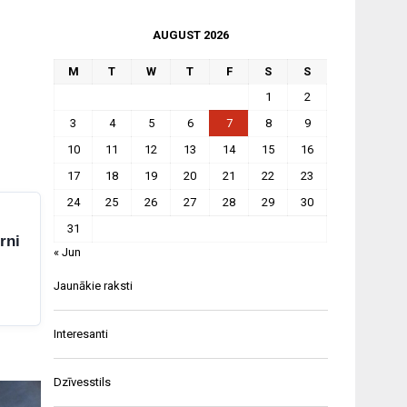
AUGUST 2026
M
T
W
T
F
S
S
1
2
3
4
5
6
7
8
9
10
11
12
13
14
15
16
17
18
19
20
21
22
23
24
25
26
27
28
29
30
31
rni
« Jun
Jaunākie raksti
Interesanti
Dzīvesstils