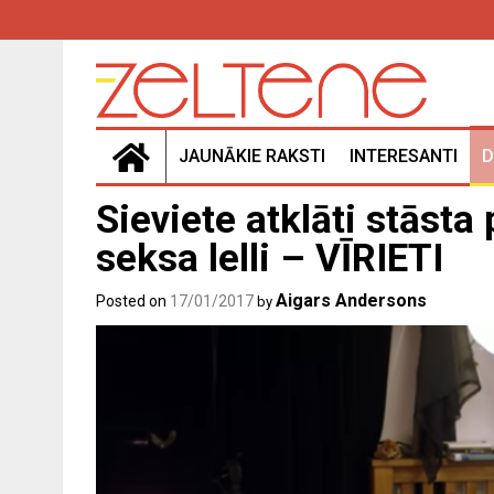
Skip
to
content
JAUNĀKIE RAKSTI
INTERESANTI
D
Sieviete atklāti stāsta 
seksa lelli – VĪRIETI
Aigars Andersons
Posted on
17/01/2017
by