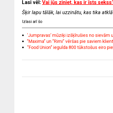
Lasi vēl:
Vai jūs ziniet, kas ir īsts sekss
Šķir lapu tālāk, lai uzzinātu, kas tika atk
Izlasi arī šo
‘Jumpravas’ mūziķi izšķīrušies no sievām un 
”Maxima” un ”Rimi” vēršas pie saviem klie
“Food Union” iegulda 800 tūkstošus eiro pi