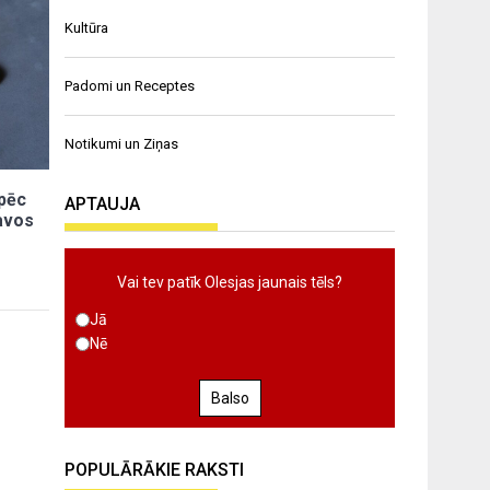
Kultūra
Padomi un Receptes
Notikumi un Ziņas
āpēc
APTAUJA
pavos
Vai tev patīk Olesjas jaunais tēls?
Jā
Nē
Balso
POPULĀRĀKIE RAKSTI