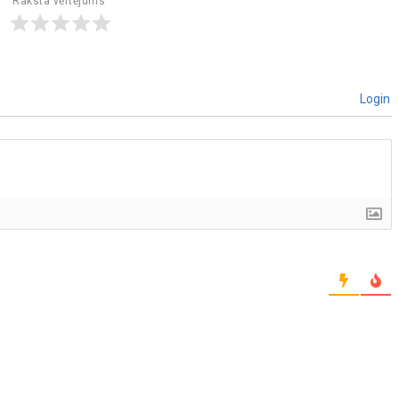
Raksta vērtējums
Login
]