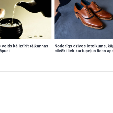
 veids kā iztīrīt tējkannas
Noderīgs dzīves ieteikums, k
kšpusi
cilvēki liek kartupeļus ādas a