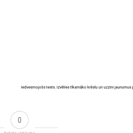
Iedvesmojošs tests. Izvēlies tīkamāko krēslu un uzzini jaunumus p
0