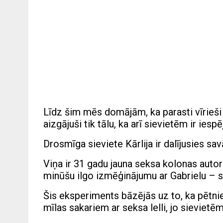
Līdz šim mēs domājām, ka parasti vīrieši i
aizgājuši tik tālu, ka arī sievietēm ir iespē
Drosmīga sieviete Kārlija ir dalījusies savā
Viņa ir 31 gadu jauna seksa kolonas autor
minūšu ilgo izmēģinājumu ar Gabrielu – seks
Šis eksperiments bāzējās uz to, ka pētniek
mīlas sakariem ar seksa lelli, jo sievie