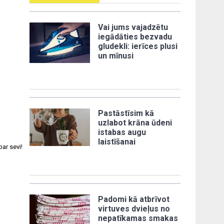
Vai jums vajadzētu
iegādāties bezvadu
gludekli: ierīces plusi
un mīnusi
Pastāstīsim kā
uzlabot krāna ūdeni
istabas augu
laistīšanai
ar sevi!
Padomi kā atbrīvot
virtuves dvieļus no
nepatīkamas smakas