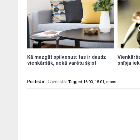
Kā mazgāt spilvenus: tas ir daudz
Vienkāršs
vienkāršāk, nekā varētu šķist
snīpja ie
Posted in
Dzīvesstils
Tagged
16:00
,
18.01
,
mans
Post
navigation