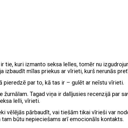
r tie, kuri izmanto seksa lelles, tomēr nu izgudrojum
ja izbaudīt mīlas priekus ar vīrieti, kurš nerunās pretī
 pieredzē par to, kā tas ir – gulēt ar neīstu vīrieti.
e žurnālam. Tagad viņa ir dalījusies recenzijā par s
a lelli, vīrieti.
i vēlējās pārbaudīt, vai tiešām tikai vīrieši var nod
tēm tam būtu nepieciešams arī emocionāls kontakts.