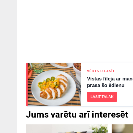
VĒRTS IZLASĪT
Vistas fileja ar ma
prasa šo ēdienu
LASĪT TĀLĀK
Jums varētu arī interesēt