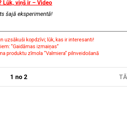
? Lūk, viņš ir – Video
lāts šajā eksperimentā!
uzsākuši kopdzīvi; lūk, kas ir interesanti!
ntiem: ”Gaidāmas izmaiņas”
ena produktu zīmola “Valmiera” pilnveidošanā
1 no 2
TĀ