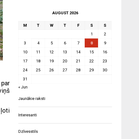
AUGUST 2026
M
T
W
T
F
S
S
1
2
3
4
5
6
7
8
9
10
11
12
13
14
15
16
17
18
19
20
21
22
23
24
25
26
27
28
29
30
31
 par
« Jun
viņš
Jaunākie raksti
ļoti
Interesanti
Dzīvesstils