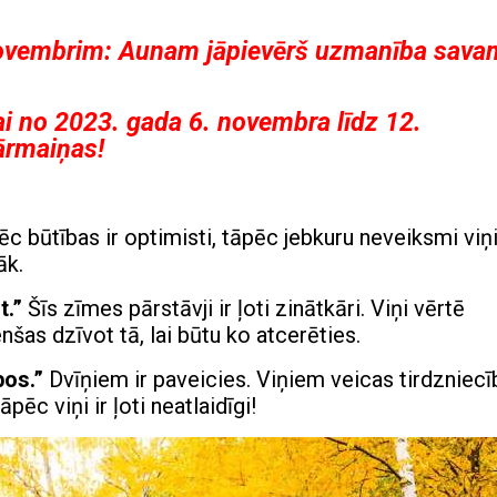
novembrim: Aunam jāpievērš uzmanība sava
 no 2023. gada 6. novembra līdz 12.
ārmaiņas!
ēc būtības ir optimisti, tāpēc jebkuru neveiksmi viņ
āk.
t.”
Šīs zīmes pārstāvji ir ļoti zinātkāri. Viņi vērtē
nšas dzīvot tā, lai būtu ko atcerēties.
bos.”
Dvīņiem ir paveicies. Viņiem veicas tirdzniecī
tāpēc viņi ir ļoti neatlaidīgi!