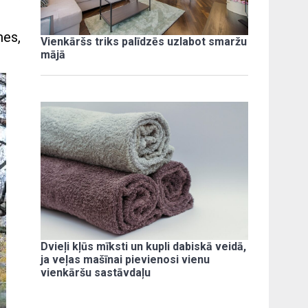
mes,
Vienkāršs triks palīdzēs uzlabot smaržu
mājā
Dvieļi kļūs mīksti un kupli dabiskā veidā,
ja veļas mašīnai pievienosi vienu
vienkāršu sastāvdaļu