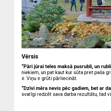
Vērsis
“Pāri jūrai teles maksā pusrubli, un rubl
niekiem, un pat kaut kur sūta pret paša gri
ir. Viņu ir grūti pārliecināt.
“Dzīvi mēra nevis pēc gadiem, bet ar d
svarīgi redzēt sava darba rezultātu, tad v