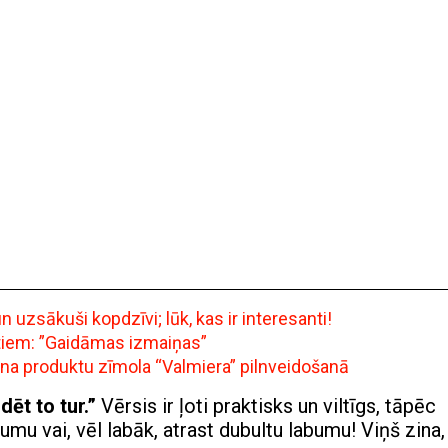
uzsākuši kopdzīvi; lūk, kas ir interesanti!
ntiem: ”Gaidāmas izmaiņas”
ena produktu zīmola “Valmiera” pilnveidošanā
dēt to tur.”
Vērsis ir ļoti praktisks un viltīgs, tāpēc
u vai, vēl labāk, atrast dubultu labumu! Viņš zina,