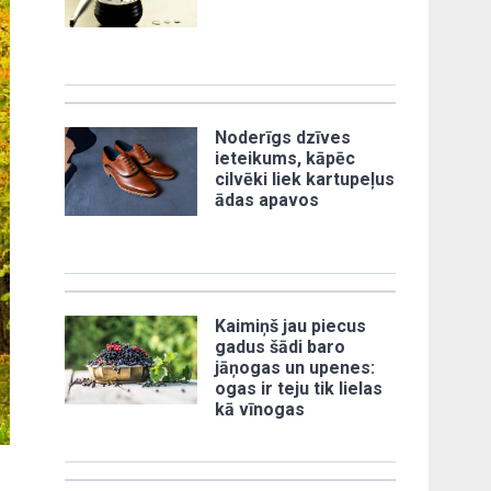
Noderīgs dzīves
ieteikums, kāpēc
cilvēki liek kartupeļus
ādas apavos
Kaimiņš jau piecus
gadus šādi baro
jāņogas un upenes:
ogas ir teju tik lielas
kā vīnogas