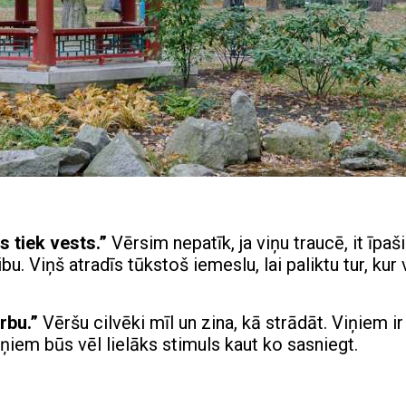
is tiek vests.”
Vērsim nepatīk, ja viņu traucē, it īpaši
bu. Viņš atradīs tūkstoš iemeslu, lai paliktu tur, kur 
arbu.”
Vēršu cilvēki mīl un zina, kā strādāt. Viņiem ir 
iņiem būs vēl lielāks stimuls kaut ko sasniegt.