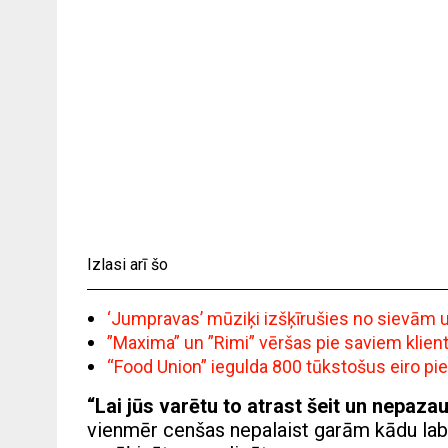
Izlasi arī šo
‘Jumpravas’ mūziķi izšķīrušies no sievām un 
”Maxima” un ”Rimi” vēršas pie saviem klie
“Food Union” iegulda 800 tūkstošus eiro pi
“Lai jūs varētu to atrast šeit un nepazau
vienmēr cenšas nepalaist garām kādu labum