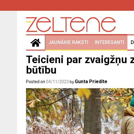
Skip
to
content
JAUNĀKIE RAKSTI
INTERESANTI
D
Teicieni par zvaigžņu 
būtību
Gunta Priedīte
Posted on
04/11/2023
by