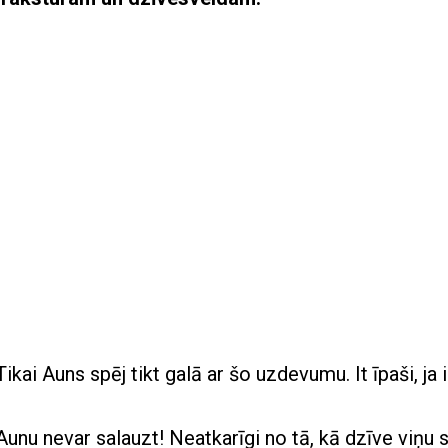
Tikai Auns spēj tikt galā ar šo uzdevumu. It īpaši, ja i
Aunu nevar salauzt! Neatkarīgi no tā, kā dzīve viņu s