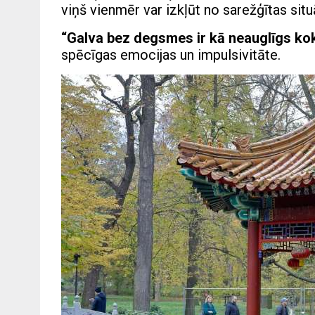
viņš vienmēr var izkļūt no sarežģītas situ
“Galva bez degsmes ir kā neauglīgs ko
spēcīgas emocijas un impulsivitāte.