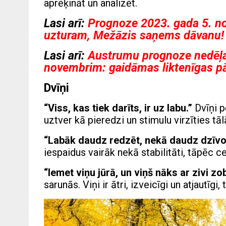
aprēķināt un analizēt.
Lasi arī:
Prognoze 2023. gada 5. 
uzturam, Mežāzis saņems dāvanu!
Lasi arī:
Austrumu prognoze nedēļai
novembrim: gaidāmas liktenīgas p
Dvīņi
“Viss, kas tiek darīts, ir uz labu.”
Dvīņi p
uztver kā pieredzi un stimulu virzīties tāl
“Labāk daudz redzēt, nekā daudz dzīvo
iespaidus vairāk nekā stabilitāti, tāpēc ce
“Iemet viņu jūrā, un viņš nāks ar zivi zo
sarunās. Viņi ir ātri, izveicīgi un atjautīgi, 