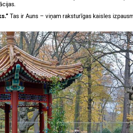
ācijas.
ks.”
Tas ir Auns – viņam raksturīgas kaisles izpaus