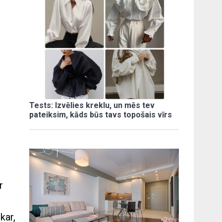
Tests: Izvēlies kreklu, un mēs tev
pateiksim, kāds būs tavs topošais vīrs
r
kar,