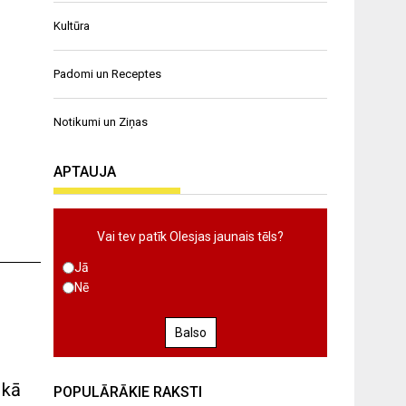
Kultūra
Padomi un Receptes
Notikumi un Ziņas
APTAUJA
Vai tev patīk Olesjas jaunais tēls?
Jā
Nē
Balso
 kā
POPULĀRĀKIE RAKSTI