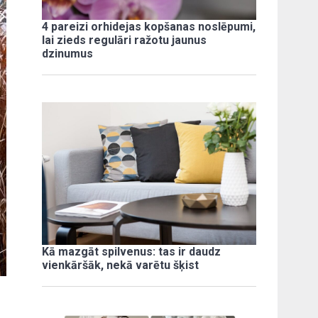
4 pareizi orhidejas kopšanas noslēpumi,
lai zieds regulāri ražotu jaunus
dzinumus
Kā mazgāt spilvenus: tas ir daudz
vienkāršāk, nekā varētu šķist