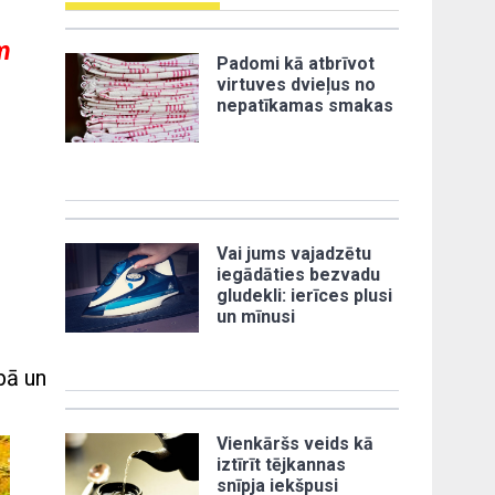
m
Padomi kā atbrīvot
virtuves dvieļus no
nepatīkamas smakas
i
Vai jums vajadzētu
iegādāties bezvadu
gludekli: ierīces plusi
un mīnusi
bā un
Vienkāršs veids kā
iztīrīt tējkannas
snīpja iekšpusi