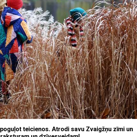
poguļot teicienos. Atrodi savu Zvaigžņu zīmi un
am raksturam un dzīvesveidam!