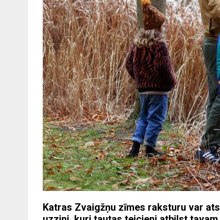
Katras Zvaigžņu zīmes raksturu var ats
uzzini, kuri tautas teicieni atbilst tav