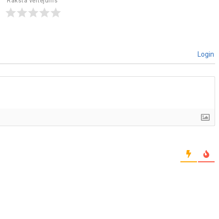
Raksta vērtējums
Login
]