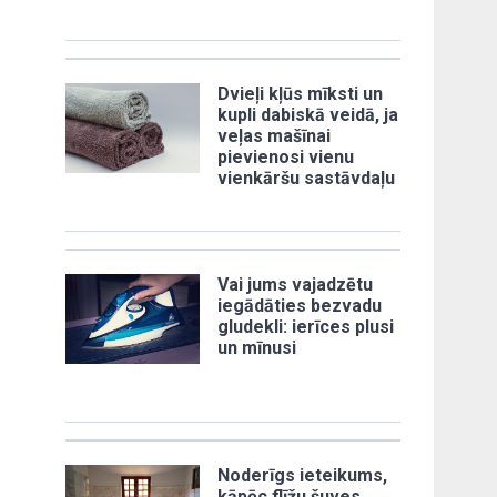
Dvieļi kļūs mīksti un
kupli dabiskā veidā, ja
veļas mašīnai
pievienosi vienu
vienkāršu sastāvdaļu
Vai jums vajadzētu
iegādāties bezvadu
gludekli: ierīces plusi
un mīnusi
Noderīgs ieteikums,
kāpēc flīžu šuves