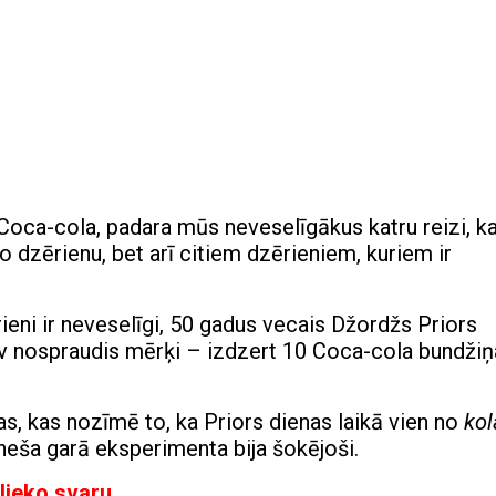
Coca-cola, padara mūs neveselīgākus katru reizi, k
o dzērienu, bet arī citiem dzērieniem, kuriem ir
ieni ir neveselīgi, 50 gadus vecais Džordžs Priors
ev nospraudis mērķi – izdzert 10 Coca-cola bundži
s, kas nozīmē to, ka Priors dienas laikā vien no
kol
eša garā eksperimenta bija šokējoši.
 lieko svaru