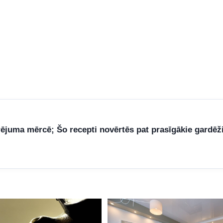
rējuma mērcē; Šo recepti novērtēs pat prasīgākie gardēž