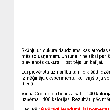
Skābju un cukura daudzums, kas atrodas 
mēs to uzņemam. Un runa ir ne tikai par š
pievienots cukurs – pat tējai un kafijai.
Lai pievērstu uzmanību tam, cik šādi dzēr
izmēģināja eksperimentu, kur viņš bija s
dienā.
Viena Coca-cola bundža satur 140 kalorija
uzņēma 1400 kalorijas. Rezultāti pēc mēn
Lasi vēl:
9 vērtīgi ieradumi, lai nomestu