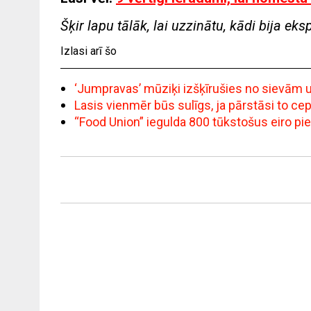
Šķir lapu tālāk, lai uzzinātu, kādi bija eks
Izlasi arī šo
‘Jumpravas’ mūziķi izšķīrušies no sievām un 
Lasis vienmēr būs sulīgs, ja pārstāsi to c
“Food Union” iegulda 800 tūkstošus eiro pi