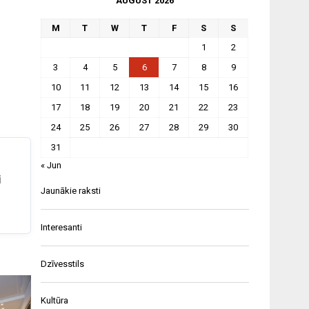
AUGUST 2026
M
T
W
T
F
S
S
1
2
3
4
5
6
7
8
9
10
11
12
13
14
15
16
17
18
19
20
21
22
23
24
25
26
27
28
29
30
31
« Jun
i
Jaunākie raksti
Interesanti
Dzīvesstils
Kultūra