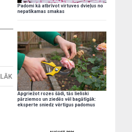
Padomi kā atbrīvot virtuves dvieļus no
nepatīkamas smakas
LĀK
Apgriežot rozes šādi, tās lieliski
pārziemos un ziedēs vēl bagātīgāk:
eksperte sniedz vērtīgus padomus