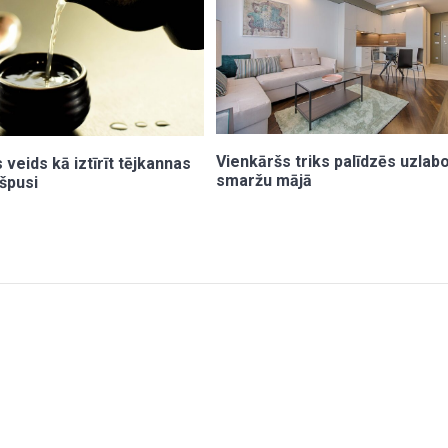
Vienkāršs triks palīdzēs uzlab
 veids kā iztīrīt tējkannas
smaržu mājā
kšpusi