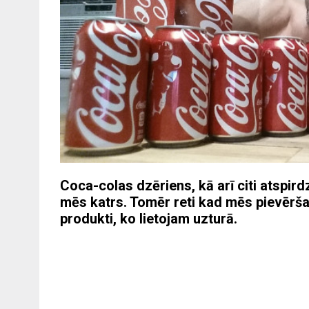
Coca-colas dzēriens, kā arī citi atspird
mēs katrs. Tomēr reti kad mēs pievēršam
produkti, ko lietojam uzturā.