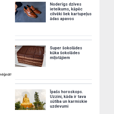
Noderīgs dzīves
ieteikums, kāpēc
cilvēki liek kartupeļus
ādas apavos
Super šokolādes
kūka šokolādes
mīļotājiem
mēģināt!
Īpašs horoskops.
Uzzini, kāda ir tava
sūtība un karmiskie
uzdevumi