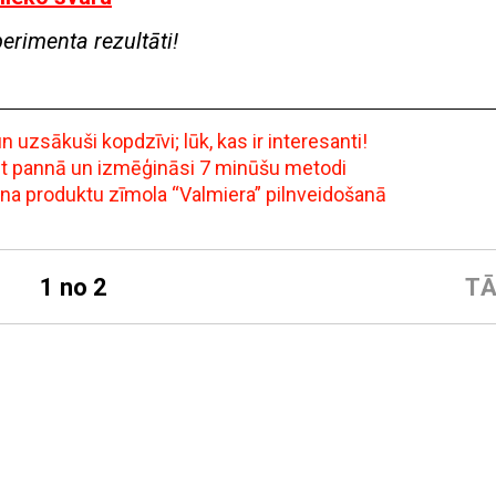
perimenta rezultāti!
uzsākuši kopdzīvi; lūk, kas ir interesanti!
ept pannā un izmēģināsi 7 minūšu metodi
ena produktu zīmola “Valmiera” pilnveidošanā
1 no 2
TĀ