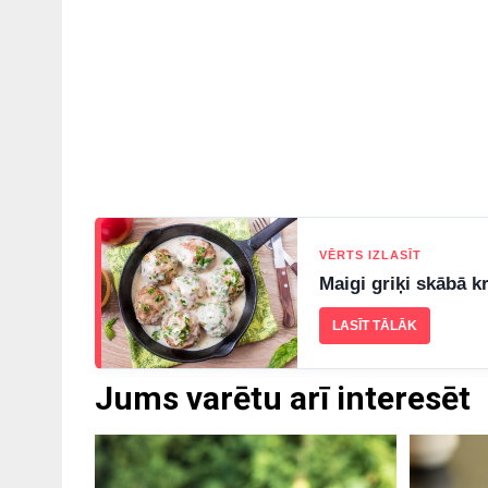
VĒRTS IZLASĪT
Maigi griķi skābā k
LASĪT TĀLĀK
Jums varētu arī interesēt