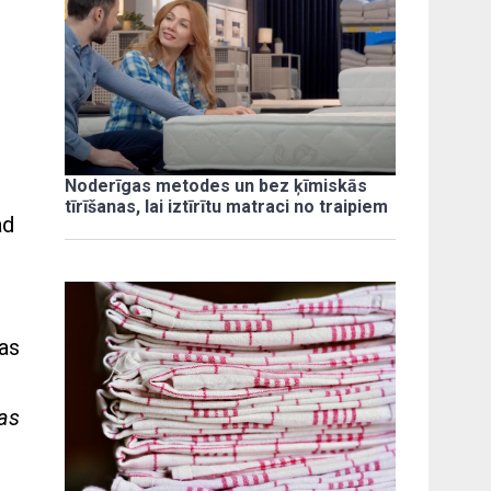
Noderīgas metodes un bez ķīmiskās
tīrīšanas, lai iztīrītu matraci no traipiem
ad
ņas
as