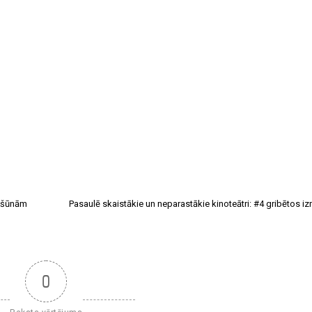
 olšūnām
Pasaulē skaistākie un neparastākie kinoteātri: #4 gribētos iz
0