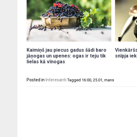
Kaimiņš jau piecus gadus šādi baro
Vienkāršs
jāņogas un upenes: ogas ir teju tik
snīpja ie
lielas kā vīnogas
Posted in
Interesanti
Tagged
16:00
,
25.01
,
mans
Post
navigation