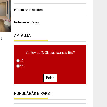
Padomi un Receptes
Notikumi un Ziņas
APTAUJA
ot
Vai tev patīk Olesjas jaunais tēls?
Jā
Nē
Balso
POPULĀRĀKIE RAKSTI