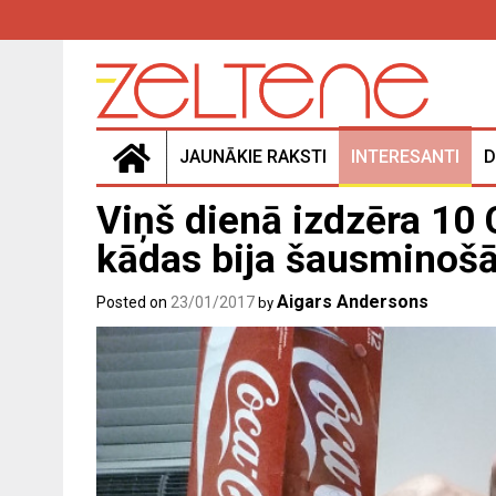
Skip
to
content
JAUNĀKIE RAKSTI
INTERESANTI
D
Viņš dienā izdzēra 10 
kādas bija šausminošā
Aigars Andersons
Posted on
23/01/2017
by