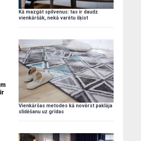
Kā mazgāt spilvenus: tas ir daudz
vienkāršāk, nekā varētu šķist
nām
ir
Vienkāršas metodes kā novērst paklāja
slīdēšanu uz grīdas